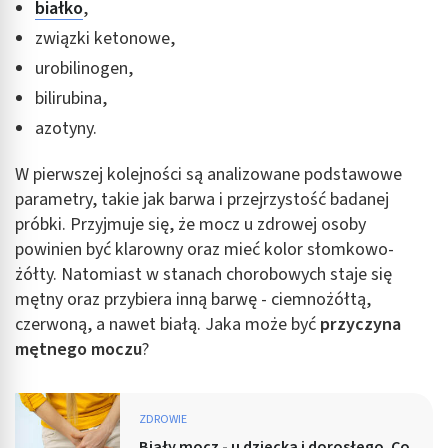
białko
,
związki ketonowe,
urobilinogen,
bilirubina,
azotyny.
W pierwszej kolejności są analizowane podstawowe
parametry, takie jak barwa i przejrzystość badanej
próbki. Przyjmuje się, że mocz u zdrowej osoby
powinien być klarowny oraz mieć kolor słomkowo-
żółty. Natomiast w stanach chorobowych staje się
mętny oraz przybiera inną barwę - ciemnożółtą,
czerwoną, a nawet białą. Jaka może być
przyczyna
mętnego moczu
?
ZDROWIE
Biały mocz - u dziecka i dorosłego. Co