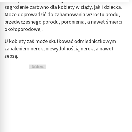
Przechowywanie informacji na urządzeniu lub
zagrożenie zarówno dla kobiety w ciąży, jak i dziecka.
dostęp do nich
Może doprowadzić do zahamowania wzrostu płodu,
Wykorzystywanie ograniczonych danych do
przedwczesnego porodu, poronienia, a nawet śmierci
wyboru reklam
okołoporodowej.
Tworzenie profili w celu spersonalizowanych
U kobiety zaś może skutkować odmiedniczkowym
reklam
zapaleniem nerek, niewydolnością nerek, a nawet
Wykorzystanie profili do wyboru
sepsą.
spersonalizowanych reklam
Reklama
Tworzenie profili w celu personalizacji treści
Wykorzystywanie profili w celu doboru
spersonalizowanych treści
Pomiar efektywności reklam
Pomiar efektywności treści
Rozumienie odbiorców dzięki statystyce lub
kombinacji danych z różnych źródeł