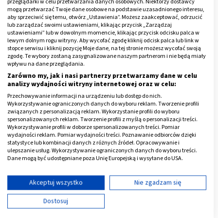
przeglądarki w celu przetwarzania danych osobowych. Niektórzy dostawcy
mogą przetwarzać Twoje dane osobowe na podstawie uzasadnionego interesu,
aby sprzeciwić się temu, otwórz „Ustawienia”. Możesz zaakceptować, odrzucić
lub zarządzać swoimi ustawieniami, klikając przycisk „Zarządzaj
ustawieniami” lub w dowolnym momencie, klikając przycisk odcisku palca w
lewym dolnym rogu witryny. Aby wycofać zgodę kliknij odcisk palca lub link w
stopce serwisu i kliknij pozycję Moje dane, na tej stronie możesz wycofać swoją
zgodę. Te wybory zostaną zasygnalizowane naszym partnerom i nie będą miały
wpływu na dane przeglądania.
Zarówno my, jak i nasi partnerzy przetwarzamy dane w celu
analizy wydajności witryny internetowej oraz w celu:
Przechowywanie informacji na urządzeniu lub dostęp do nich.
Wykorzystywanie ograniczonych danych do wyboru reklam. Tworzenie profili
związanych z personalizacją reklam. Wykorzystanie profili do wyboru
spersonalizowanych reklam. Tworzenie profili z myślą o personalizacji treści.
Mętny mocz w ciąży
Wykorzystywanie profili w doborze spersonalizowanych treści. Pomiar
wydajności reklam. Pomiar wydajności treści. Poznawanie odbiorców dzięki
statystyce lub kombinacji danych z różnych źródeł. Opracowywanie i
Co bardzo istotne,
mętny mocz w ciąży
, świadczący o
ulepszanie usług. Wykorzystywanie ograniczonych danych do wyboru treści.
możliwości zakażenia układu moczowego,
Dane mogą być udostępniane poza Unię Europejską i wysyłane do USA.
bezwzględnie wymaga pogłębionej diagnostyki. W
Twoja zgoda i polityka cookie dotyczą wyłącznie tej witryny/aplikacji.
przypadku kobiet w ciąży nawet bezobjawowy
Wyświetl listę partnerów (11 dostawców IAB)
Akceptuj wszystko
Nie zgadzam się
bakteriomocz, który zwykle nie wymaga leczenia, jest
Używamy Twoich danych w następujących celach:
Dostosuj
wskazaniem do antybiotykoterapii. Niewyleczona
Cele przetwarzania IAB:
infekcja układu moczowego stanowi bowiem