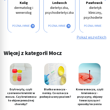
Kulig
Ledwoch
Pawłowska
dermatolog i
dietetyczka,
dietetyk
wenerolog
psychodietetyczka
kliniczny,
psychodietetyk
POZNAJ MNIE
POZNAJ MNIE
POZNAJ MNIE
Pokaż wszystkich
Więcej z kategorii Mocz
Erytrocyty, czyli
Białko w moczu -
Krew w moczu, czyli
czerwone krwinki w
normy. Co oznacza
krwiomocz -
moczu. Czy krwiomocz
podwyższony poziom?
przyczyny, objawy
to objaw poważnej
towarzyszące i
choroby?
sposoby leczenia