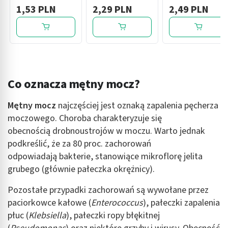
100 ml
jałowy, 2 l, 1 szt.
spustem T, jałowy,
1,53 PLN
2,29 PLN
2,49 PLN
2 l, 1 szt.
Co oznacza mętny mocz?
Mętny mocz
najczęściej jest oznaką zapalenia pęcherza
moczowego. Choroba charakteryzuje się
obecnością drobnoustrojów w moczu. Warto jednak
podkreślić, że za 80 proc. zachorowań
odpowiadają bakterie, stanowiące mikroflorę jelita
grubego (głównie pałeczka okrężnicy).
Pozostałe przypadki zachorowań są wywołane przez
paciorkowce kałowe (
Enterococcus
), pałeczki zapalenia
płuc (
Klebsiella
), pałeczki ropy błękitnej