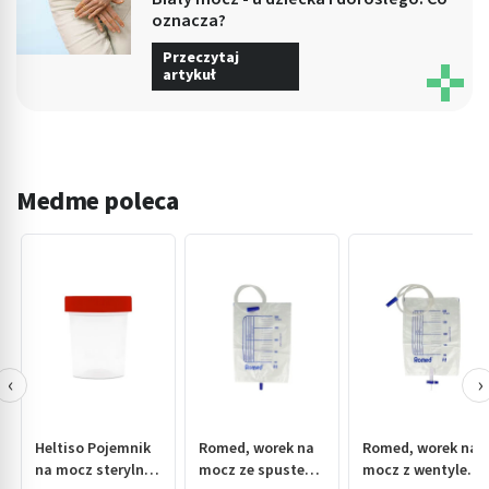
oznacza?
Przeczytaj
artykuł
Medme poleca
‹
›
Heltiso Pojemnik
Romed, worek na
Romed, worek na
na mocz sterylny,
mocz ze spustem,
mocz z wentylem i