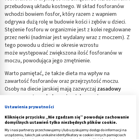
przebudową układu kostnego. W skład fosforanów
wchodzi bowiem fosfor, który razem z wapniem
odgrywa dużą rolę w budowie kości i zębów u dzieci.
Stężenie fosforu w organizmie jest z kolei regulowane
przez nerki (nadmiar jest wydalany wraz z moczem). Z
tego powodu u dzieci w okresie wzrostu
może występować zwiększona ilość fosforanów w
moczu, powodująca jego zmętnienie.
Warto pamiętać, że także dieta ma wpływ na
zawartość fosforanów oraz przejrzystość moczu.
Osoby na diecie jarskiej mają zazwyczaj
zasadowy
mocz, o mętnym kolorze i zwiększonej
ilość fosforanów
.
Ustawienia prywatności
Reklama
Kliknięcie przycisku „Nie zgadzam się” powoduje zachowanie
domyślnych ustawień tylko niezbędnych plików cookie.
My i nasi partnerzy przechowujemy i/lub uzyskujemy dostęp do informacji na
urządzeniu, takich jak unikalne identyfikatory w cookie i innych pamięciach