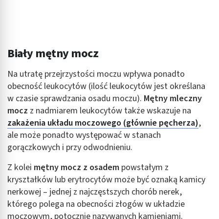
Rozwój i ulepszanie usług
Wykorzystywanie ograniczonych danych do
wyboru treści
Biały mętny mocz
Funkcje specjalne IAB:
Na utratę przejrzystości moczu wpływa ponadto
Użycie dokładnych danych geolokalizacyjnych
obecność leukocytów (ilość leukocytów jest określana
Identyfikowanie urządzeń na podstawie
w czasie sprawdzania osadu moczu).
Mętny mleczny
aktywnie żądanych informacji
mocz
z nadmiarem leukocytów także wskazuje na
Cele przetwarzania inne niż IAB:
zakażenia układu moczowego (głównie pęcherza)
,
ale może ponadto występować w stanach
Niezbędne
gorączkowych i przy odwodnieniu.
Wydajność (Performance)
Z kolei
mętny mocz z osadem
powstałym z
Reklama / śledzenie
kryształków lub erytrocytów może być oznaką kamicy
nerkowej – jednej z najczęstszych chorób nerek,
którego polega na obecności złogów w układzie
moczowym, potocznie nazywanych kamieniami.