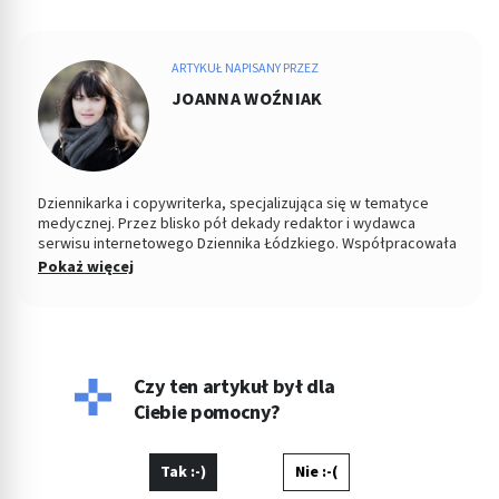
ARTYKUŁ NAPISANY PRZEZ
JOANNA WOŹNIAK
Dziennikarka i copywriterka, specjalizująca się w tematyce
medycznej. Przez blisko pół dekady redaktor i wydawca
serwisu internetowego Dziennika Łódzkiego. Współpracowała
z łódzkim ośrodkiem TVP. Absolwentka Filozofii oraz
Pokaż więcej
Dziennikarstwa i Komunikacji Społecznej na Uniwersytecie
Łódzkim. W wolnych chwilach fotografuje kontrasty ulicy i
eksperymentuje w kuchni.
Czy ten artykuł był dla
Ciebie pomocny?
Tak :-)
Nie :-(