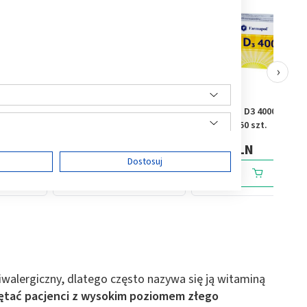
›
 do
Novativ Witamina A+E,
Witamina D3 4000 IU,
nia
kapsułki, 30 sztuk
tabletki, 50 szt.
, 1 szt.
6,99 PLN
9,19 PLN
ę
Dostosuj
ści
iwalergiczny, dlatego często nazywa się ją witaminą
ętać pacjenci z wysokim poziomem złego