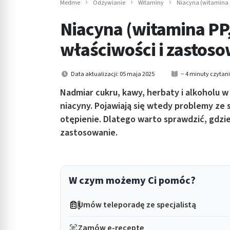
Medme
Odżywianie
Witaminy
Niacyna (witamina P
in submenu: Wellness
Niacyna (witamina PP,
właściwości i zastos
Data aktualizacji: 05 maja 2025
~ 4 minuty czytan
Nadmiar cukru, kawy, herbaty i alkoholu 
niacyny. Pojawiają się wtedy problemy ze 
otępienie. Dlatego warto sprawdzić, gdzie
zastosowanie.
W czym możemy Ci pomóc?
Umów teleporadę ze specjalistą
Zamów e-receptę