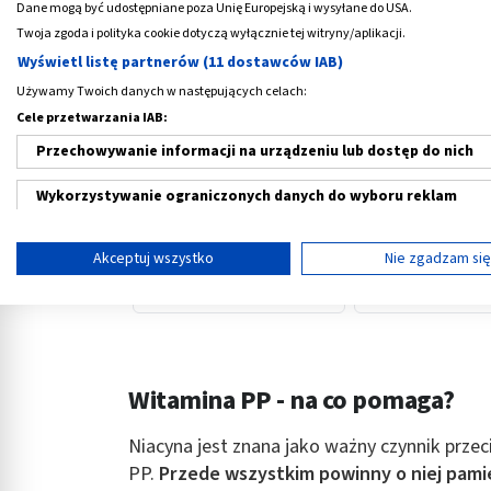
Dane mogą być udostępniane poza Unię Europejską i wysyłane do USA.
Twoja zgoda i polityka cookie dotyczą wyłącznie tej witryny/aplikacji.
Wyświetl listę partnerów (11 dostawców IAB)
Używamy Twoich danych w następujących celach:
‹
Cele przetwarzania IAB:
Przechowywanie informacji na urządzeniu lub dostęp do nich
Sanprobi immuno +
Test Witamina D,
Wykorzystywanie ograniczonych danych do wyboru reklam
witamina D3, kapsułki, 20
oznaczenia stęże
szt
witaminy D we krwi
32,69 PLN
20,69 PLN
Tworzenie profili w celu spersonalizowanych reklam
Akceptuj wszystko
Nie zgadzam si
Wykorzystanie profili do wyboru spersonalizowanych reklam
Tworzenie profili w celu personalizacji treści
Wykorzystywanie profili w celu doboru spersonalizowanych tre
Witamina PP - na co pomaga?
Pomiar efektywności reklam
Niacyna jest znana jako ważny czynnik przec
Pomiar efektywności treści
PP.
Przede wszystkim powinny o niej pami