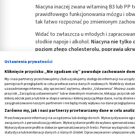
Niacyna inaczej zwana witaminą B3 lub PP t
prawidłowego funkcjonowania mózgu i obw
tak łatwo rozpoznać po zmienionym zachow
Widać to zwłaszcza u młodych i zapracowanyc
słodkie napoje i alkohol.
Niacyna nie tylko
poziom złego cholesterolu, poprawia ukrw
potrafi hamować toksyczne działania leków
Ustawienia prywatności
Trzeba wiedzieć, że niacyna, choć rozpuszcza
Kliknięcie przycisku „Nie zgadzam się” powoduje zachowanie dom
witamin i jedną z nielicznych, których nie n
My i nasi partnerzy przechowujemy i/lub uzyskujemy dostęp do informacji na urządzen
Niacyny nie tracimy w trakcie obróbki termi
pamięciach przeglądarki w celu przetwarzania danych osobowych. Niektórzy dost
uzasadnionego interesu, aby sprzeciwić się temu, otwórz „Ustawienia”. Możesz zaa
organizmie i musi być dostarczana głównie 
przycisk „Zarządzaj ustawieniami” lub w dowolnym momencie, klikając przycisk od
kliknij odcisk palca lub link w stopce serwisu i kliknij pozycję Moje dane, na tej str
zasygnalizowane naszym partnerom i nie będą miały wpływu na dane przeglądania
Zarówno my, jak i nasi partnerzy przetwarzamy dane w celu analiz
Medme poleca
Przechowywanie informacji na urządzeniu lub dostęp do nich. Wykorzystywanie ogra
związanych z personalizacją reklam. Wykorzystanie profili do wyboru spersonalizowany
Wykorzystywanie profili w doborze spersonalizowanych treści. Pomiar wydajności re
statystyce lub kombinacji danych z różnych źródeł. Opracowywanie i ulepszanie us