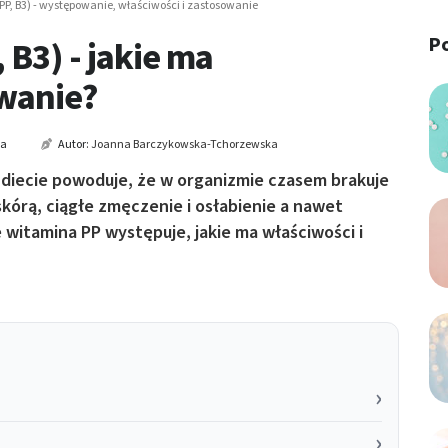
P, B3) - występowanie, właściwości i zastosowanie
P
 B3) - jakie ma
owanie?
ia
Autor:
Joanna Barczykowska-Tchorzewska
w diecie powoduje, że w organizmie czasem brakuje
skórą, ciągłe zmęczenie i osłabienie a nawet
 witamina PP występuje, jakie ma właściwości i