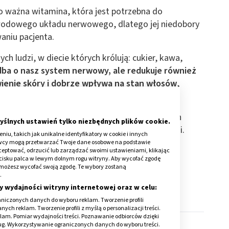
o ważna witamina, która jest potrzebna do
odowego układu nerwowego, dlatego jej niedobory
aniu pacjenta.
h ludzi, w diecie których królują: cukier, kawa,
 dba o nasz system nerwowy, ale redukuje również
ienie skóry i dobrze wpływa na stan włosów
,
 i innych związków chemicznych.
 się w wodzie, jest jedną z najbardziej trwałych
yślnych ustawień tylko niezbędnych plików cookie.
iszczy ani wysoka temperatura, ani kwasy czy ługi.
iu, takich jak unikalne identyfikatory w cookie i innych
cznej. To ważne, bo nie jest syntetyzowana w
awcy mogą przetwarzać Twoje dane osobowe na podstawie
kceptować, odrzucić lub zarządzać swoimi ustawieniami, klikając
wraz z jedzeniem.
cisku palca w lewym dolnym rogu witryny. Aby wycofać zgodę
onie możesz wycofać swoją zgodę. Te wybory zostaną
.
y wydajności witryny internetowej oraz w celu:
niczonych danych do wyboru reklam. Tworzenie profili
ch reklam. Tworzenie profili z myślą o personalizacji treści.
klam. Pomiar wydajności treści. Poznawanie odbiorców dzięki
ług. Wykorzystywanie ograniczonych danych do wyboru treści.