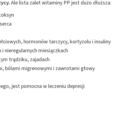
zycy.
Ale lista zalet witaminy PP jest dużo dłuższa:
 z różnych źródeł
toksyn
 serca
łciowych, hormonów tarczycy, kortyzolu i insuliny
h i nieregularnych miesiączkach
ym trądziku, zajadach
ormacji
i, bólami migrenowymi i zawrotami głowy
o, jest pomocna w leczeniu depresji