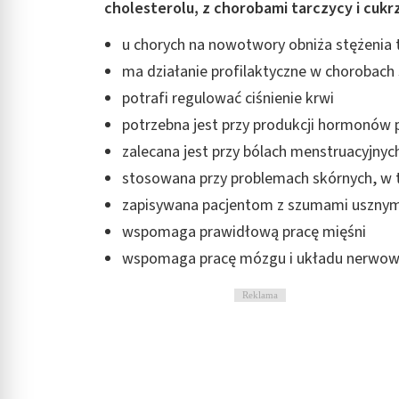
cholesterolu, z chorobami tarczycy i cukr
Rozumienie odbiorców dzięki statystyce lub kombinacji danych
u chorych na nowotwory obniża stężenia 
Rozwój i ulepszanie usług
ma działanie profilaktyczne w chorobach
Wykorzystywanie ograniczonych danych do wyboru treści
potrafi regulować ciśnienie krwi
Funkcje specjalne IAB:
potrzebna jest przy produkcji hormonów p
Użycie dokładnych danych geolokalizacyjnych
zalecana jest przy bólach menstruacyjnyc
stosowana przy problemach skórnych, w t
Identyfikowanie urządzeń na podstawie aktywnie żądanych inf
zapisywana pacjentom z szumami usznym
Cele przetwarzania inne niż IAB:
wspomaga prawidłową pracę mięśni
Niezbędne
wspomaga pracę mózgu i układu nerwoweg
Wydajność (Performance)
Reklama
Reklama / śledzenie