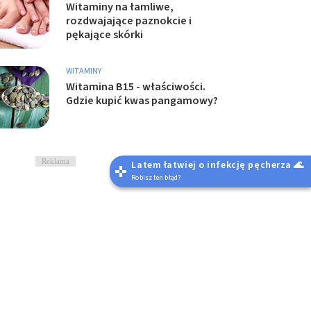
Witaminy na łamliwe,
rozdwajające paznokcie i
pękające skórki
WITAMINY
Witamina B15 - właściwości.
Gdzie kupić kwas pangamowy?
Reklama
Latem łatwiej o infekcję pęcherza 🌊
Robisz ten błąd?