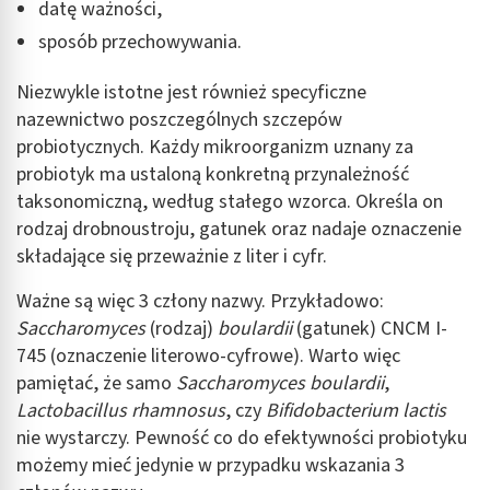
datę ważności,
Pomiar efektywności treści
sposób przechowywania.
Rozumienie odbiorców dzięki statystyce lub
kombinacji danych z różnych źródeł
Niezwykle istotne jest również specyficzne
nazewnictwo poszczególnych szczepów
Rozwój i ulepszanie usług
probiotycznych. Każdy mikroorganizm uznany za
probiotyk ma ustaloną konkretną przynależność
Wykorzystywanie ograniczonych danych do
wyboru treści
taksonomiczną, według stałego wzorca. Określa on
rodzaj drobnoustroju, gatunek oraz nadaje oznaczenie
Funkcje specjalne IAB:
składające się przeważnie z liter i cyfr.
Użycie dokładnych danych geolokalizacyjnych
Ważne są więc 3 człony nazwy. Przykładowo:
Identyfikowanie urządzeń na podstawie
Saccharomyces
(rodzaj)
boulardii
(gatunek) CNCM I-
aktywnie żądanych informacji
745 (oznaczenie literowo-cyfrowe). Warto więc
Cele przetwarzania inne niż IAB:
pamiętać, że samo
Saccharomyces boulardii
,
Niezbędne
Lactobacillus rhamnosus
, czy
Bifidobacterium lactis
nie wystarczy. Pewność co do efektywności probiotyku
Wydajność (Performance)
możemy mieć jedynie w przypadku wskazania 3
Reklama / śledzenie