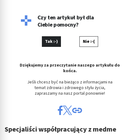
Swoje pasje i doświadczenie wykorzystuje w pracy
zawodowej.
Czy ten artykuł był dla
Ciebie pomocny?
Tak :-)
Nie :-(
Dziękujemy za przeczytanie naszego artykułu do
końca.
Jeśli chcesz być na bieżąco z informacjami na
temat zdrowia i zdrowego stylu życia,
zapraszamy na nasz portal ponownie!
Specjaliści współpracujący z medme