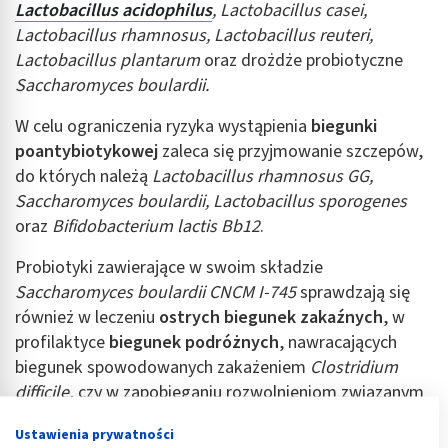
Lactobacillus acidophilus
, Lactobacillus casei,
Lactobacillus rhamnosus, Lactobacillus reuteri,
Lactobacillus plantarum
oraz drożdże probiotyczne
Saccharomyces boulardii.
W celu ograniczenia ryzyka wystąpienia
biegunki
poantybiotykowej
zaleca się przyjmowanie szczepów,
do których należą
Lactobacillus rhamnosus GG,
Saccharomyces boulardii, Lactobacillus sporogenes
oraz
Bifidobacterium lactis Bb12
.
Probiotyki zawierające w swoim składzie
Saccharomyces boulardii CNCM I-745
sprawdzają się
również w leczeniu
ostrych biegunek zakaźnych
, w
profilaktyce
biegunek podróżnych
, nawracających
biegunek spowodowanych zakażeniem
Clostridium
difficile
, czy w zapobieganiu rozwolnieniom związanym
z żywieniem dojelitowym.
Ustawienia prywatności