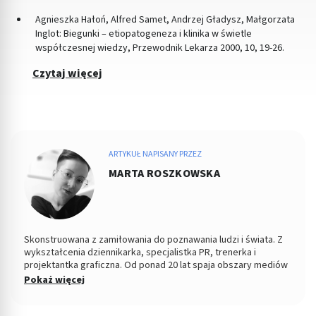
Agnieszka Hałoń, Alfred Samet, Andrzej Gładysz, Małgorzata
Inglot: Biegunki – etiopatogeneza i klinika w świetle
współczesnej wiedzy, Przewodnik Lekarza 2000, 10, 19-26.
Czytaj więcej
ARTYKUŁ NAPISANY PRZEZ
MARTA ROSZKOWSKA
Skonstruowana z zamiłowania do poznawania ludzi i świata. Z
wykształcenia dziennikarka, specjalistka PR, trenerka i
projektantka graficzna. Od ponad 20 lat spaja obszary mediów
tradycyjnych z nowymi, współpracując po drodze z
Pokaż więcej
redakcjami, pisząc, fotografując, redagując, wydając gazety i
serwisy internetowe. Na przestrzeni lat związana m.in. z
Dziennikiem Łódzkim, serwisami Nasze Miasto i Moje Miasto.