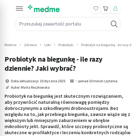
Koszyk
Przeszukaj zawartość portalu
in submenu: Leki na receptę
win submenu: Zdrowie
Medme
Zdrowie
Leki
Probiotyki
Probiotyk na biegunkę - ile razy dz
win submenu: Suplementy
Probiotyk na biegunkę - ile razy
win submenu: Mama i dziecko
dziennie? Jaki wybrać?
win submenu: Kosmetyki
Data aktualizacji: 10 stycznia 2025
~ ponad 10 minut czytania
Autor:
Marta Roszkowska
win submenu: Higiena
Probiotyk na biegunkę jest skutecznym rozwiązaniem,
aby przywrócić naturalną równowagę pomiędzy
win submenu: Sprzęt medyczny
dobroczynnymi a szkodliwymi drobnoustrojami. Bez
względu na to, jak przebiega biegunka, zawsze wiąże się z
win submenu: Intymne
większym lub mniejszym zaburzeniem w obrębie
mikrobioty jelit. Sprawdź, które szczepy probiotyczne są
skuteczne w profilaktyce i leczeniu konkretnych rodzajów
win submenu: Wellness