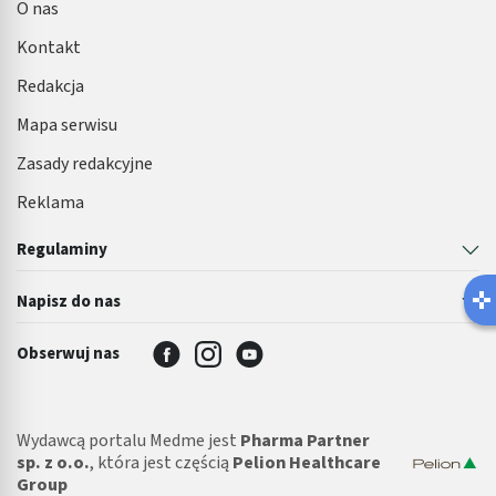
odpornościowe, czy nawet psychiczne samopoczucie.
Sprawdź w jaki sposób działają probiotyki na jelita, kiedy
warto je stosować i na co zwrócić uwagę podczas wyboru
odpowiedniego preparatu.
W czym możemy Ci pomóc?
Umów teleporadę ze specjalistą
Zamów e-receptę