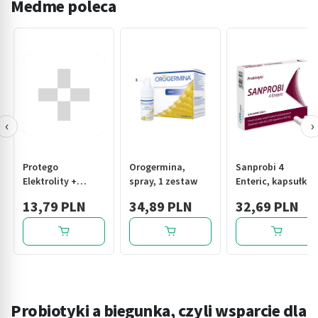
Medme poleca
‹
›
Protego
Orogermina,
Sanprobi 4
Elektrolity +
spray, 1 zestaw
Enteric, kapsułki,
Probiotyki,
20 szt.
13,79 PLN
34,89 PLN
32,69 PLN
tabl.musuj., 20
szt
Probiotyki a biegunka, czyli wsparcie dla