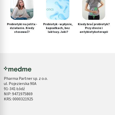
Probiotyki na jelita -
Probiotyk - w płynie,
Kiedy brać probiotyk?
działanie. Kiedy
kapsułkach, bez
Przy diecie i
stosować?
laktozy. Jaki?
antybiotykoterapii
Medme
Zdrowie
Leki
Probiotyki
Probiotyki na jelita - działanie. Ki
Probiotyki na jelita - działanie. Kiedy
stosować?
Data aktualizacji: 10 stycznia 2025
~ ponad 10 minut czytania
Autor:
Marta Roszkowska
Mechanizm działania probiotyków na jelita odbywa się
głównie w wymienionym narządzie, jednak ich
prozdrowotne właściwości wychodzą poza granice
układu pokarmowego, wspierając przy tym m.in. reakcje