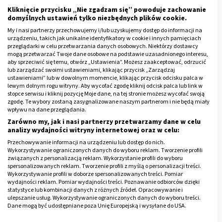
Najskuteczniejsze
probiotyki dla dzieci przy biegunce
Kliknięcie przycisku „Nie zgadzam się” powoduje zachowanie
zawierają z kolei szczepy
Lactobacillus rhamnosus
GG,
domyślnych ustawień tylko niezbędnych plików cookie.
Saccharomyces cerevisiae boulardii lyo
i
Enterococcus
My i nasi partnerzy przechowujemy i/lub uzyskujemy dostęp do informacji na
urządzeniu, takich jak unikalne identyfikatory w cookie i innych pamięciach
faecium
LAB SF68.
przeglądarki w celu przetwarzania danych osobowych. Niektórzy dostawcy
mogą przetwarzać Twoje dane osobowe na podstawie uzasadnionego interesu,
W przypadku występowania biegunki wywołanej
aby sprzeciwić się temu, otwórz „Ustawienia”. Możesz zaakceptować, odrzucić
lub zarządzać swoimi ustawieniami, klikając przycisk „Zarządzaj
rotawirusami
, zarówno i dzieci, jak i dorosłych, w
ustawieniami” lub w dowolnym momencie, klikając przycisk odcisku palca w
zwalczaniu infekcji oraz przywróceniu odpowiedniej
lewym dolnym rogu witryny. Aby wycofać zgodę kliknij odcisk palca lub link w
stopce serwisu i kliknij pozycję Moje dane, na tej stronie możesz wycofać swoją
równowagi
mikrobioty jelitowej
sprawdzają się
zgodę. Te wybory zostaną zasygnalizowane naszym partnerom i nie będą miały
wpływu na dane przeglądania.
głównie szczepy
Lactobacillus rhamnosus
GG,
Zarówno my, jak i nasi partnerzy przetwarzamy dane w celu
Saccharomyces boulardii
oraz
Bifidobacterium lactis
analizy wydajności witryny internetowej oraz w celu:
Bb 12.
Przechowywanie informacji na urządzeniu lub dostęp do nich.
Wykorzystywanie ograniczonych danych do wyboru reklam. Tworzenie profili
To jedynie część przykładów dobroczynnych szczepów
związanych z personalizacją reklam. Wykorzystanie profili do wyboru
spersonalizowanych reklam. Tworzenie profili z myślą o personalizacji treści.
probiotycznych, które zaleca się w przypadku
Wykorzystywanie profili w doborze spersonalizowanych treści. Pomiar
występowania biegunek o zróżnicowanym podłożu. To
wydajności reklam. Pomiar wydajności treści. Poznawanie odbiorców dzięki
statystyce lub kombinacji danych z różnych źródeł. Opracowywanie i
co najważniejsze przy wyborze odpowiedniego
ulepszanie usług. Wykorzystywanie ograniczonych danych do wyboru treści.
probiotyku na rozwolnienie
to potwierdzona w
Dane mogą być udostępniane poza Unię Europejską i wysyłane do USA.
Twoja zgoda i polityka cookie dotyczą wyłącznie tej witryny/aplikacji.
badaniach klinicznych skuteczność oraz dokładnie