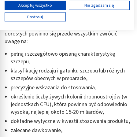
Wyświetl listę partnerów (11 dostawców IAB)
zdefiniowany profil działania, czyli szczepozależność.
Akceptuj wszystko
Nie zgadzam się
Używamy Twoich danych w następujących celach:
Dostosuj
Jak można to sprawdzić? Dobierając odpowiedni
Cele przetwarzania IAB:
probiotyk na biegunkę dla dzieci, niemowląt, czy
Przechowywanie informacji na urządzeniu lub
dorosłych powinno się przede wszystkim zwrócić
dostęp do nich
uwagę na:
Wykorzystywanie ograniczonych danych do
wyboru reklam
pełną i szczegółowo opisaną charakterystykę
szczepu,
Tworzenie profili w celu spersonalizowanych
klasyfikację rodzaju i gatunku szczepu lub różnych
reklam
szczepów obecnych w preparacie,
Wykorzystanie profili do wyboru
precyzyjne wskazania do stosowania,
spersonalizowanych reklam
określenie liczby żywych kolonii drobnoustrojów (w
Tworzenie profili w celu personalizacji treści
jednostkach CFU), która powinna być odpowiednio
wysoka, najlepiej około 15-20 miliardów,
Wykorzystywanie profili w celu doboru
spersonalizowanych treści
dokładne wytyczne w kwestii stosowania produktu,
zalecane dawkowanie,
Pomiar efektywności reklam