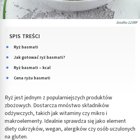
źrodło:123RF
SPIS TREŚCI
Ryż basmati
Jak gotować ryż basmati?
Ryż basmati – kcal
Cena ryżu basmati
Ryż jest jednym z popularniejszych produktów
zbożowych. Dostarcza mnóstwo składników
odżywczych, takich jak witaminy czy mikro i
makroelementy. Idealnie sprawdza się jako element
diety cukrzyków, wegan, alergików czy osób uczulonych
na gluten.