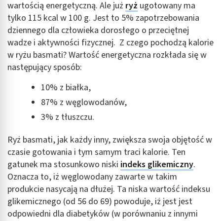
Wykorzystanie profili do wyboru
wartością energetyczną. Ale już
ryż
ugotowany ma
spersonalizowanych reklam
tylko 115 kcal w 100 g. Jest to 5% zapotrzebowania
dziennego dla człowieka dorosłego o przeciętnej
Tworzenie profili w celu personalizacji treści
wadze i aktywności fizycznej. Z czego pochodzą kalorie
Wykorzystywanie profili w celu doboru
w ryżu basmati? Wartość energetyczna rozkłada się w
spersonalizowanych treści
następujący sposób:
Pomiar efektywności reklam
10% z białka,
Pomiar efektywności treści
87% z węglowodanów,
3% z tłuszczu.
Rozumienie odbiorców dzięki statystyce lub
kombinacji danych z różnych źródeł
Ryż basmati, jak każdy inny, zwiększa swoja objętość w
Rozwój i ulepszanie usług
czasie gotowania i tym samym traci kalorie. Ten
gatunek ma stosunkowo niski
indeks glikemiczny
.
Wykorzystywanie ograniczonych danych do
Oznacza to, iż węglowodany zawarte w takim
wyboru treści
produkcie nasycają na dłużej. Ta niska wartość indeksu
Funkcje specjalne IAB:
glikemicznego (od 56 do 69) powoduje, iż jest jest
Użycie dokładnych danych geolokalizacyjnych
odpowiedni dla diabetyków (w porównaniu z innymi