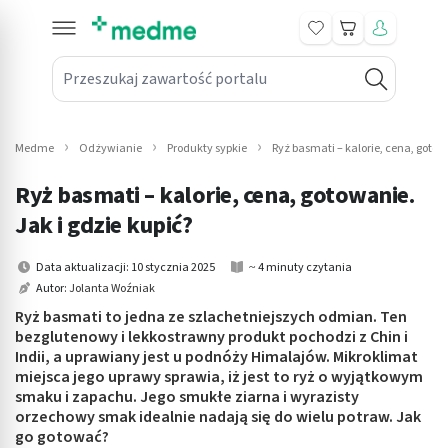
Koszyk
Przeszukaj zawartość portalu
in submenu: Leki na receptę
win submenu: Zdrowie
Medme
Odżywianie
Produkty sypkie
Ryż basmati – kalorie, cena, gotow
win submenu: Suplementy
Ryż basmati – kalorie, cena, gotowanie.
win submenu: Mama i dziecko
Jak i gdzie kupić?
win submenu: Kosmetyki
Data aktualizacji: 10 stycznia 2025
~ 4 minuty czytania
Autor:
Jolanta Woźniak
win submenu: Higiena
Ryż basmati to jedna ze szlachetniejszych odmian. Ten
bezglutenowy i lekkostrawny produkt pochodzi z Chin i
win submenu: Sprzęt medyczny
Indii, a uprawiany jest u podnóży Himalajów. Mikroklimat
miejsca jego uprawy sprawia, iż jest to ryż o wyjątkowym
win submenu: Intymne
smaku i zapachu. Jego smukłe ziarna i wyrazisty
orzechowy smak idealnie nadają się do wielu potraw. Jak
go gotować?
win submenu: Wellness