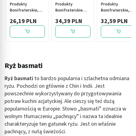
Produkty
Produkty
Produkty
Bonifraterskie,
Bonifraterskie
Bonifraterskie,
Balsam
Balsam
Balsam
26,19 PLN
34,39 PLN
32,59 PLN
Jerozolimski,
Jerozolimski
Jerozolimski dla
spray, 30 ml
Forte, płyn, 200 ml
dzieci, syrop, 200
ml
Ryż basmati
Ryż basmati
to bardzo popularna i szlachetna odmiana
ryżu. Pochodzi on głównie z Chin i Indii. Jest
powszechnie wykorzystywany do przygotowywania
potraw kuchni azjatyckiej. Ale cieszy się też dużą
popularnością w Europie. Słowo „basmati” oznacza w
wolnym tłumaczeniu „pachnący” i nazwa ta idealnie
charakteryzuje ten gatunek ryżu. Jest on właśnie
pachnący, z nutą świeżości.