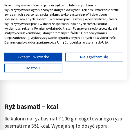
Przechowywanie informacji na urządzeniu lub dostęp do nich.
Wykorzystywanie ograniczonych danych do wyboru reklam. Tworzenie profili
Reklama
związanych z personalizacją reklam. Wykorzystanie profili do wyboru
spersonalizowanych reklam. Tworzenie profili z myślą o personalizacji treści.
Wykorzystywanie profili w doborze spersonalizowanych treści. Pomiar
wydajności reklam. Pomiar wydajności treści. Poznawanie odbiorców dzięki
statystyce lub kombinacji danych z różnych źródeł. Opracowywanie i
ulepszanie usług. Wykorzystywanie ograniczonych danych do wyboru treści.
Dane mogą być udostępniane poza Unię Europejską i wysyłane do USA.
Twoja zgoda i polityka cookie dotyczą wyłącznie tej witryny/aplikacji.
Wyświetl listę partnerów (11 dostawców IAB)
Akceptuj wszystko
Nie zgadzam się
Używamy Twoich danych w następujących celach:
Dostosuj
Cele przetwarzania IAB:
Przechowywanie informacji na urządzeniu lub
dostęp do nich
Wykorzystywanie ograniczonych danych do
wyboru reklam
Ryż basmati – kcal
Tworzenie profili w celu spersonalizowanych
Ile kalorii ma ryż basmati? 100 g nieugotowanego ryżu
reklam
basmati ma 351 kcal. Wydaje się to dosyć spora