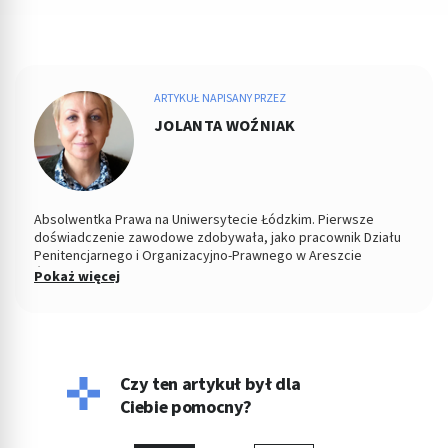
ARTYKUŁ NAPISANY PRZEZ
JOLANTA WOŹNIAK
Absolwentka Prawa na Uniwersytecie Łódzkim. Pierwsze
doświadczenie zawodowe zdobywała, jako pracownik Działu
Penitencjarnego i Organizacyjno-Prawnego w Areszcie
Śledczym w Łodzi. Od 2004 roku Zastępca Prezesa i Członek
Pokaż więcej
Zarządu w Miejskiej Spółdzielni Mieszkaniowej. Od kilku lat
copywriterka, głównie w tematyce prawnej, ale i medycznej i
parentingowej. Prywatnie miłośniczka dobrego kina.
Czy ten artykuł był dla
Ciebie pomocny?