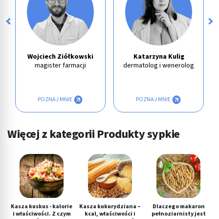
Wojciech Ziółkowski
Katarzyna Kulig
magister farmacji
dermatolog i wenerolog
POZNAJ MNIE
POZNAJ MNIE
Więcej z kategorii Produkty sypkie
Kasza kuskus - kalorie
Kasza kukurydziana –
Dlaczego makaron
i właściwości. Z czym
kcal, właściwości i
pełnoziarnisty jest