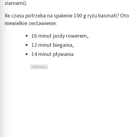
ziarnami).
Identyfikowanie urządzeń na podstawie
aktywnie żądanych informacji
Ile czasu potrzeba na spalenie 100 g ryżu basmati? Oto
Cele przetwarzania inne niż IAB:
niewielkie zestawienie:
Niezbędne
16 minut jazdy rowerem,
Wydajność (Performance)
12 minut biegania,
14 minut pływania.
Reklama / śledzenie
Reklama