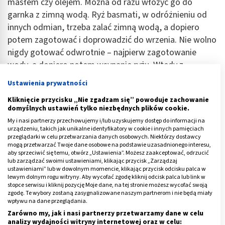
masłem czy olejem. Można od razu włożyć go do
garnka z zimną wodą. Ryż basmati, w odróżnieniu od
innych odmian, trzeba zalać zimną wodą, a dopiero
potem zagotować i doprowadzić do wrzenia. Nie wolno
nigdy gotować odwrotnie – najpierw zagotowanie
wody, a dopiero potem wsypanie ryżu. Wtedy z
pewnością tak ugotowany stanie się kleistą,
Ustawienia prywatności
niesmaczną masą.
Kliknięcie przycisku „Nie zgadzam się” powoduje zachowanie
domyślnych ustawień tylko niezbędnych plików cookie.
Prawidłowo przygotowany ryż basmati będzie zawsze
My i nasi partnerzy przechowujemy i/lub uzyskujemy dostęp do informacji na
sypki, aromatyczny i smaczny.
urządzeniu, takich jak unikalne identyfikatory w cookie i innych pamięciach
przeglądarki w celu przetwarzania danych osobowych. Niektórzy dostawcy
mogą przetwarzać Twoje dane osobowe na podstawie uzasadnionego interesu,
aby sprzeciwić się temu, otwórz „Ustawienia”. Możesz zaakceptować, odrzucić
ODŻYWIANIE
lub zarządzać swoimi ustawieniami, klikając przycisk „Zarządzaj
ustawieniami” lub w dowolnym momencie, klikając przycisk odcisku palca w
Ryż do risotto – jak ugotować i gdzie
lewym dolnym rogu witryny. Aby wycofać zgodę kliknij odcisk palca lub link w
kupić?
stopce serwisu i kliknij pozycję Moje dane, na tej stronie możesz wycofać swoją
zgodę. Te wybory zostaną zasygnalizowane naszym partnerom i nie będą miały
Przeczytaj
wpływu na dane przeglądania.
artykuł
Zarówno my, jak i nasi partnerzy przetwarzamy dane w celu
analizy wydajności witryny internetowej oraz w celu: