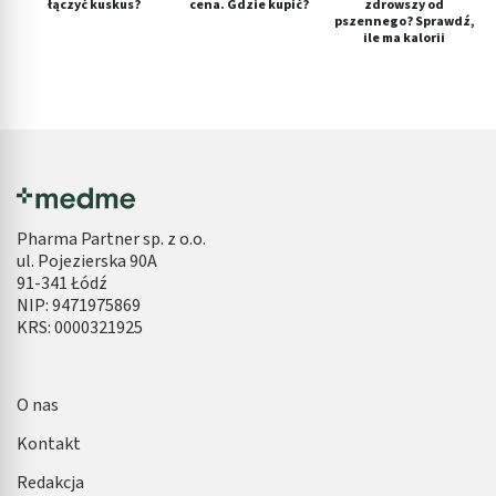
łączyć kuskus?
cena. Gdzie kupić?
zdrowszy od
pszennego? Sprawdź,
ile ma kalorii
Pharma Partner sp. z o.o.
ul. Pojezierska 90A
91-341 Łódź
NIP: 9471975869
KRS: 0000321925
O nas
Kontakt
Redakcja