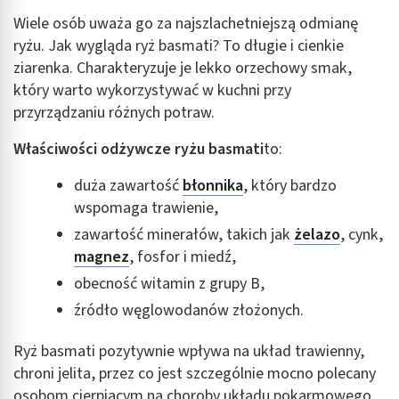
Wiele osób uważa go za najszlachetniejszą odmianę
ryżu. Jak wygląda ryż basmati? To długie i cienkie
ziarenka. Charakteryzuje je lekko orzechowy smak,
który warto wykorzystywać w kuchni przy
przyrządzaniu różnych potraw.
Właściwości odżywcze ryżu basmati
to:
duża zawartość
błonnika
, który bardzo
wspomaga trawienie,
zawartość minerałów, takich jak
żelazo
, cynk,
magnez
, fosfor i miedź,
obecność witamin z grupy B,
źródło węglowodanów złożonych.
Ryż basmati pozytywnie wpływa na układ trawienny,
chroni jelita, przez co jest szczególnie mocno polecany
osobom cierpiącym na choroby układu pokarmowego.