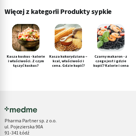
Więcej z kategorii Produkty sypkie
Kasza kuskus - kalorie
Kasza kukurydziana –
Czarny makaron - z
i właściwości. Z czym
kcal, właściwości i
czego jest i gdzie
łączyć kuskus?
cena. Gdzie kupić?
kupić? Kalorie i cena
Pharma Partner sp. z o.o.
ul. Pojezierska 90A
91-341 Łódź