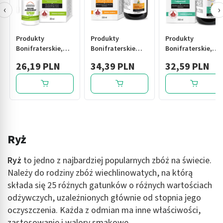
‹
›
Produkty
Produkty
Produkty
Bonifraterskie,
Bonifraterskie
Bonifraterskie,
Balsam
Balsam
Balsam
26,19 PLN
34,39 PLN
32,59 PLN
Jerozolimski,
Jerozolimski
Jerozolimski dla
spray, 30 ml
Forte, płyn, 200 ml
dzieci, syrop, 200
ml
Ryż
Ryż
to jedno z najbardziej popularnych zbóż na świecie.
Należy do rodziny zbóż wiechlinowatych, na którą
składa się 25 różnych gatunków o różnych wartościach
odżywczych, uzależnionych głównie od stopnia jego
oczyszczenia. Każda z odmian ma inne właściwości,
zastosowanie i walory smakowe.