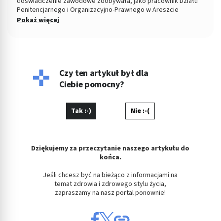
doświadczenie zawodowe zdobywała, jako pracownik Działu
Penitencjarnego i Organizacyjno-Prawnego w Areszcie
Śledczym w Łodzi. Od 2004 roku Zastępca Prezesa i Członek
Pokaż więcej
Zarządu w Miejskiej Spółdzielni Mieszkaniowej. Od kilku lat
copywriterka, głównie w tematyce prawnej, ale i medycznej i
parentingowej. Prywatnie miłośniczka dobrego kina.
Czy ten artykuł był dla
Ciebie pomocny?
Tak :-)
Nie :-(
Dziękujemy za przeczytanie naszego artykułu do
końca.
Jeśli chcesz być na bieżąco z informacjami na
temat zdrowia i zdrowego stylu życia,
zapraszamy na nasz portal ponownie!