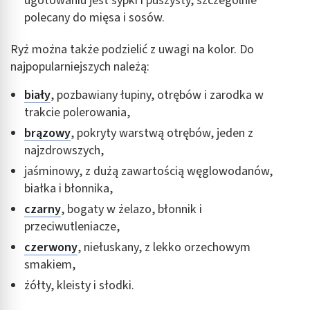
ugotowaniu jest sypki i puszysty, szczególnie
polecany do mięsa i sosów.
Ryż można także podzielić z uwagi na kolor. Do
najpopularniejszych należą:
biały
, pozbawiany łupiny, otrębów i zarodka w
trakcie polerowania,
brązowy
, pokryty warstwą otrębów, jeden z
najzdrowszych,
jaśminowy, z dużą zawartością węglowodanów,
białka i błonnika,
czarny
, bogaty w żelazo, błonnik i
przeciwutleniacze,
czerwony
, niełuskany, z lekko orzechowym
smakiem,
żółty, kleisty i słodki.