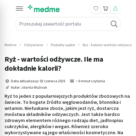
Koszyk
Przeszukaj zawartość portalu
in submenu: Leki na receptę
win submenu: Zdrowie
Medme
Odżywianie
Produkty sypkie
Ryż – kalorie i wartości odżywcze.
win submenu: Suplementy
Ryż - wartości odżywcze. Ile ma
win submenu: Mama i dziecko
dokładnie kalorii?
win submenu: Kosmetyki
Data aktualizacji: 02 czerwca 2025
~ 6 minut czytania
Autor:
Jolanta Woźniak
win submenu: Higiena
Ryż to jeden z popularniejszych produktów zbożowych na
świecie. To bogate źródło węglowodanów, błonnika i
win submenu: Sprzęt medyczny
witamin. Niełuskane zboże, jakim jest ryż, dostarcza
mnóstwa składników odżywczych. Jest także bardzo
win submenu: Intymne
zdrowym elementem różnego rodzaju diet, jadłospisu
cukrzyków, alergików i wegan. Również szeroko
wykorzystywane są jego właściwości kosmetyczne. Na
win submenu: Wellness