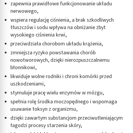
zapewnia prawidłowe funkcjonowanie układu
nerwowego,
Tworzenie profili w celu spersonalizowanych
reklam
wspiera regulację ciśnienia, a brak szkodliwych
tłuszczów i sodu wpływa na obniżanie zbyt
Wykorzystanie profili do wyboru
spersonalizowanych reklam
wysokiego ciśnienia krwi,
przeciwdziała chorobom układu krążenia,
Tworzenie profili w celu personalizacji treści
zmniejsza ryzyko powstawania chorób
Wykorzystywanie profili w celu doboru
nowotworowych, dzięki nierozpuszczalnemu
spersonalizowanych treści
błonnikowi,
Pomiar efektywności reklam
likwiduje wolne rodniki i chroni komórki przed
uszkodzeniami,
Pomiar efektywności treści
stymuluje pracę wielu enzymów w mózgu,
Rozumienie odbiorców dzięki statystyce lub
spełnia rolę środka moczopędnego i wspomaga
kombinacji danych z różnych źródeł
usuwanie toksyn z organizmu,
Rozwój i ulepszanie usług
dzięki zawartym substancjom przeciwutleniającym
łagodzi procesy starzenia skóry,
Wykorzystywanie ograniczonych danych do