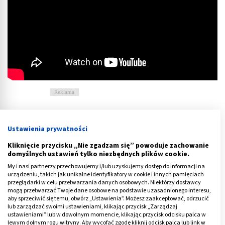
Reklama
Ustawienia prywatności
Kliknięcie przycisku „Nie zgadzam się” powoduje zachowanie
domyślnych ustawień tylko niezbędnych plików cookie.
My i nasi partnerzy przechowujemy i/lub uzyskujemy dostęp do informacji na
urządzeniu, takich jak unikalne identyfikatory w cookie i innych pamięciach
przeglądarki w celu przetwarzania danych osobowych. Niektórzy dostawcy
mogą przetwarzać Twoje dane osobowe na podstawie uzasadnionego interesu,
aby sprzeciwić się temu, otwórz „Ustawienia”. Możesz zaakceptować, odrzucić
lub zarządzać swoimi ustawieniami, klikając przycisk „Zarządzaj
ustawieniami” lub w dowolnym momencie, klikając przycisk odcisku palca w
lewym dolnym rogu witryny. Aby wycofać zgodę kliknij odcisk palca lub link w