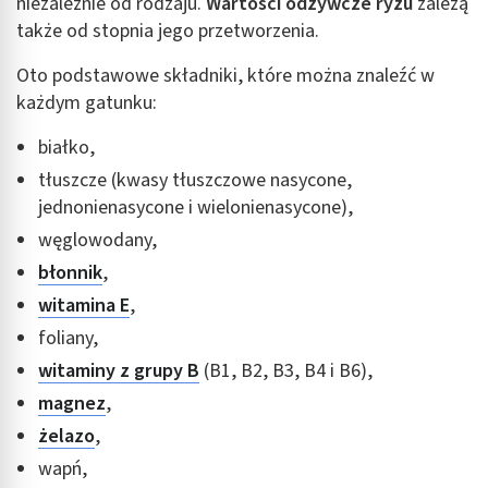
niezależnie od rodzaju.
Wartości odżywcze ryżu
zależą
także od stopnia jego przetworzenia.
Oto podstawowe składniki, które można znaleźć w
każdym gatunku:
białko,
tłuszcze (kwasy tłuszczowe nasycone,
jednonienasycone i wielonienasycone),
węglowodany,
błonnik
,
witamina E
,
foliany,
witaminy z grupy B
(B1, B2, B3, B4 i B6),
magnez
,
żelazo
,
wapń,