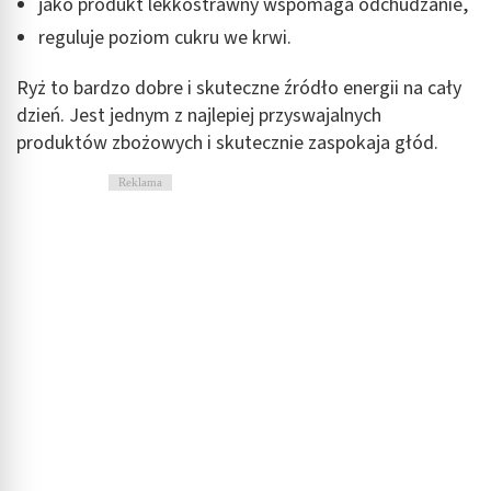
wyboru treści
jako produkt lekkostrawny wspomaga odchudzanie,
reguluje poziom cukru we krwi.
Funkcje specjalne IAB:
Użycie dokładnych danych geolokalizacyjnych
Ryż to bardzo dobre i skuteczne źródło energii na cały
dzień. Jest jednym z najlepiej przyswajalnych
Identyfikowanie urządzeń na podstawie
aktywnie żądanych informacji
produktów zbożowych i skutecznie zaspokaja głód.
Cele przetwarzania inne niż IAB:
Reklama
Niezbędne
Wydajność (Performance)
Reklama / śledzenie