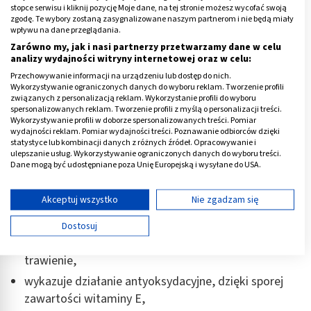
stopce serwisu i kliknij pozycję Moje dane, na tej stronie możesz wycofać swoją
zgodę. Te wybory zostaną zasygnalizowane naszym partnerom i nie będą miały
wpływu na dane przeglądania.
Właściwości ryżu
Zarówno my, jak i nasi partnerzy przetwarzamy dane w celu
analizy wydajności witryny internetowej oraz w celu:
Wiele osób, zmagających się z różnymi chorobami może
Przechowywanie informacji na urządzeniu lub dostęp do nich.
Wykorzystywanie ograniczonych danych do wyboru reklam. Tworzenie profili
wprowadzać ryż do swojego jadłospisu, aby w pełni
związanych z personalizacją reklam. Wykorzystanie profili do wyboru
wykorzystywać wszystkie jego właściwości
spersonalizowanych reklam. Tworzenie profili z myślą o personalizacji treści.
Wykorzystywanie profili w doborze spersonalizowanych treści. Pomiar
prozdrowotne. W jaki sposób ryż pomaga w
wydajności reklam. Pomiar wydajności treści. Poznawanie odbiorców dzięki
prawidłowym funkcjonowaniu organizmu?
statystyce lub kombinacji danych z różnych źródeł. Opracowywanie i
ulepszanie usług. Wykorzystywanie ograniczonych danych do wyboru treści.
Dane mogą być udostępniane poza Unię Europejską i wysyłane do USA.
Oto główne
właściwości ryżu
:
Twoja zgoda i polityka cookie dotyczą wyłącznie tej witryny/aplikacji.
Wyświetl listę partnerów (11 dostawców IAB)
Akceptuj wszystko
Nie zgadzam się
wspomaga obniżanie poziomu złego cholesterolu,
Używamy Twoich danych w następujących celach:
dobrze wpływa na układ pokarmowy i osłania jelita,
Dostosuj
Cele przetwarzania IAB:
przeciwdziała biegunkom i wspomaga prawidłowe
Przechowywanie informacji na urządzeniu lub
trawienie,
dostęp do nich
wykazuje działanie antyoksydacyjne, dzięki sporej
Wykorzystywanie ograniczonych danych do
zawartości witaminy E,
wyboru reklam