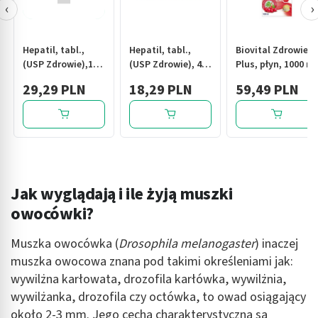
‹
›
Hepatil, tabl.,
Hepatil, tabl.,
Biovital Zdrowie
(USP Zdrowie),120
(USP Zdrowie), 40
Plus, płyn, 1000 ml
szt
szt
29,29 PLN
18,29 PLN
59,49 PLN
Jak wyglądają i ile żyją muszki
owocówki?
Muszka owocówka (
Drosophila melanogaster
) inaczej
muszka owocowa znana pod takimi określeniami jak:
wywilżna karłowata, drozofila karłówka, wywilżnia,
wywilżanka, drozofila czy octówka, to owad osiągający
około 2-3 mm. Jego cechą charakterystyczną są