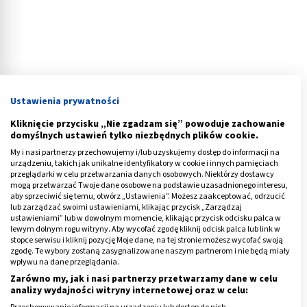
Ustawienia prywatności
Domowe sposoby na muszki owocówki.
Kliknięcie przycisku „Nie zgadzam się” powoduje zachowanie
Jak się ich pozbyć?
domyślnych ustawień tylko niezbędnych plików cookie.
My i nasi partnerzy przechowujemy i/lub uzyskujemy dostęp do informacji na
Istnieje wiele metod walki z owocówkami.
Jednym z
urządzeniu, takich jak unikalne identyfikatory w cookie i innych pamięciach
przeglądarki w celu przetwarzania danych osobowych. Niektórzy dostawcy
domowych sposobów na muszki owocówki jest
mogą przetwarzać Twoje dane osobowe na podstawie uzasadnionego interesu,
aby sprzeciwić się temu, otwórz „Ustawienia”. Możesz zaakceptować, odrzucić
stosowanie odstraszających aromatów
. Jakich
lub zarządzać swoimi ustawieniami, klikając przycisk „Zarządzaj
zapachów nie lubią te owady? Przede wszystkim
ustawieniami” lub w dowolnym momencie, klikając przycisk odcisku palca w
lewym dolnym rogu witryny. Aby wycofać zgodę kliknij odcisk palca lub link w
miętowego. Warto zastosować aerozol z tym olejkiem
stopce serwisu i kliknij pozycję Moje dane, na tej stronie możesz wycofać swoją
profilaktycznie tuż przed sezonem na owoce, by
zgodę. Te wybory zostaną zasygnalizowane naszym partnerom i nie będą miały
wpływu na dane przeglądania.
stworzyć środowisko nieprzyjazne dla tych stworzeń.
Zarówno my, jak i nasi partnerzy przetwarzamy dane w celu
analizy wydajności witryny internetowej oraz w celu:
Możesz też trzymać
miętę
w kuchni albo świece
Przechowywanie informacji na urządzeniu lub dostęp do nich.