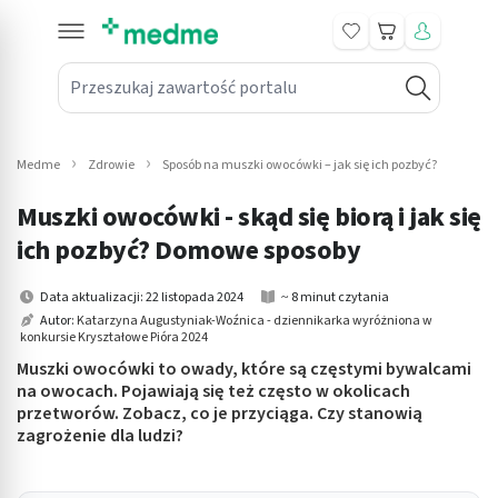
Koszyk
Przeszukaj zawartość portalu
in submenu: Leki na receptę
win submenu: Zdrowie
Medme
Zdrowie
Sposób na muszki owocówki – jak się ich pozbyć?
win submenu: Suplementy
Muszki owocówki - skąd się biorą i jak się
win submenu: Mama i dziecko
ich pozbyć? Domowe sposoby
win submenu: Kosmetyki
Data aktualizacji: 22 listopada 2024
~ 8 minut czytania
Autor:
Katarzyna Augustyniak-Woźnica - dziennikarka wyróżniona w
konkursie Kryształowe Pióra 2024
win submenu: Higiena
Muszki owocówki to owady, które są częstymi bywalcami
win submenu: Sprzęt medyczny
na owocach. Pojawiają się też często w okolicach
przetworów. Zobacz, co je przyciąga. Czy stanowią
zagrożenie dla ludzi?
win submenu: Intymne
win submenu: Wellness