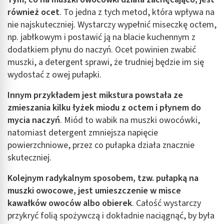
aktywnie żądanych informacji
również ocet
. To jedna z tych metod, która wpływa na
nie najskuteczniej. Wystarczy wypełnić miseczkę octem,
Cele przetwarzania inne niż IAB:
np. jabłkowym i postawić ją na blacie kuchennym z
Niezbędne
dodatkiem płynu do naczyń. Ocet powinien zwabić
Wydajność (Performance)
muszki, a detergent sprawi, że trudniej będzie im się
wydostać z owej pułapki.
Reklama / śledzenie
Innym przykładem jest mikstura powstała ze
zmieszania kilku łyżek miodu z octem i płynem do
mycia naczyń
. Miód to wabik na muszki owocówki,
natomiast detergent zmniejsza napięcie
powierzchniowe, przez co pułapka działa znacznie
skuteczniej.
Kolejnym radykalnym sposobem, tzw. pułapką na
muszki owocowe, jest umieszczenie w misce
kawałków owoców albo obierek
. Całość wystarczy
przykryć folią spożywczą i dokładnie naciągnąć, by była