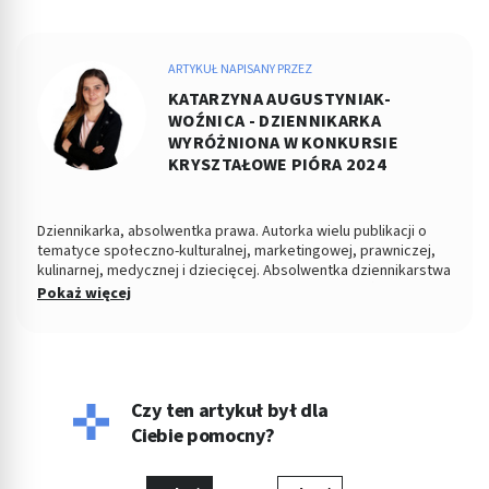
ARTYKUŁ NAPISANY PRZEZ
KATARZYNA AUGUSTYNIAK-
WOŹNICA - DZIENNIKARKA
WYRÓŻNIONA W KONKURSIE
KRYSZTAŁOWE PIÓRA 2024
Dziennikarka, absolwentka prawa. Autorka wielu publikacji o
tematyce społeczno-kulturalnej, marketingowej, prawniczej,
kulinarnej, medycznej i dziecięcej. Absolwentka dziennikarstwa
i komunikacji społecznej na Uniwersytecie Jagiellońskim i
Pokaż więcej
prawa na Uniwersytecie Opolskim. Prywatnie opiekunka kotki
Kici.
Czy ten artykuł był dla
Ciebie pomocny?