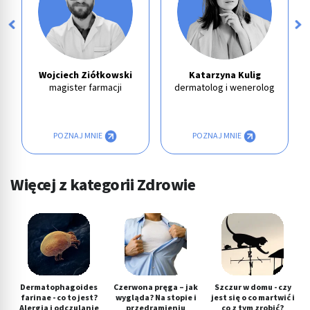
Wojciech Ziółkowski
Katarzyna Kulig
magister farmacji
dermatolog i wenerolog
POZNAJ MNIE
POZNAJ MNIE
Więcej z kategorii Zdrowie
Dermatophagoides
Czerwona pręga – jak
Szczur w domu - czy
farinae - co to jest?
wygląda? Na stopie i
jest się o co martwić i
Alergia i odczulanie
przedramieniu
co z tym zrobić?