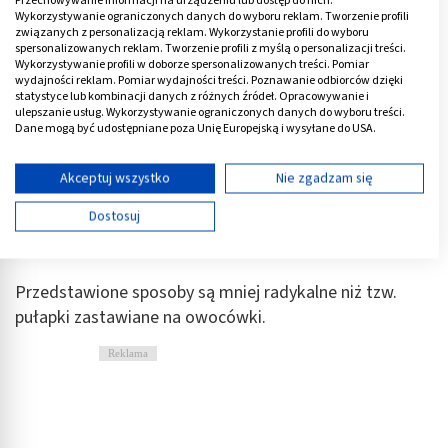
mentolowe.
Wykorzystywanie ograniczonych danych do wyboru reklam. Tworzenie profili
związanych z personalizacją reklam. Wykorzystanie profili do wyboru
Inne skuteczne sposoby na muszki owocówki to
:
spersonalizowanych reklam. Tworzenie profili z myślą o personalizacji treści.
Wykorzystywanie profili w doborze spersonalizowanych treści. Pomiar
wydajności reklam. Pomiar wydajności treści. Poznawanie odbiorców dzięki
liść laurowy
- porozkładaj listki w różnych częściach
statystyce lub kombinacji danych z różnych źródeł. Opracowywanie i
ulepszanie usług. Wykorzystywanie ograniczonych danych do wyboru treści.
pomieszczenia. Ich zapach powinien zniechęcić
Dane mogą być udostępniane poza Unię Europejską i wysyłane do USA.
muszki;
Twoja zgoda i polityka cookie dotyczą wyłącznie tej witryny/aplikacji.
cytryna i goździki
- przekrój cytrynę na pół i wbij w
Wyświetl listę partnerów (11 dostawców IAB)
Akceptuj wszystko
Nie zgadzam się
nią goździki. Całość umieść w miejscach najbardziej
Używamy Twoich danych w następujących celach:
Dostosuj
narażonych na odwiedziny octówek. To powinno je
Cele przetwarzania IAB:
zniechęcić;
Przechowywanie informacji na urządzeniu lub
dostęp do nich
Przedstawione sposoby są mniej radykalne niż tzw.
pułapki zastawiane na owocówki.
Wykorzystywanie ograniczonych danych do
wyboru reklam
Reklama
Tworzenie profili w celu spersonalizowanych
reklam
Wykorzystanie profili do wyboru