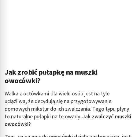
spersonalizowanych reklam
Tworzenie profili w celu personalizacji treści
Wykorzystywanie profili w celu doboru
spersonalizowanych treści
Pomiar efektywności reklam
Pomiar efektywności treści
Rozumienie odbiorców dzięki statystyce lub
Jak zrobić pułapkę na muszki
kombinacji danych z różnych źródeł
owocówki?
Rozwój i ulepszanie usług
Walka z octówkami dla wielu osób jest na tyle
Wykorzystywanie ograniczonych danych do
uciążliwa, że decydują się na przygotowywanie
wyboru treści
domowych mikstur do ich zwalczania. Tego typu płyny
Funkcje specjalne IAB:
to naturalne pułapki na te owady.
Jak zwalczyć muszki
Użycie dokładnych danych geolokalizacyjnych
owocówki?
Identyfikowanie urządzeń na podstawie
Tym, co na muszki owocówki działa zachęcająco, jest