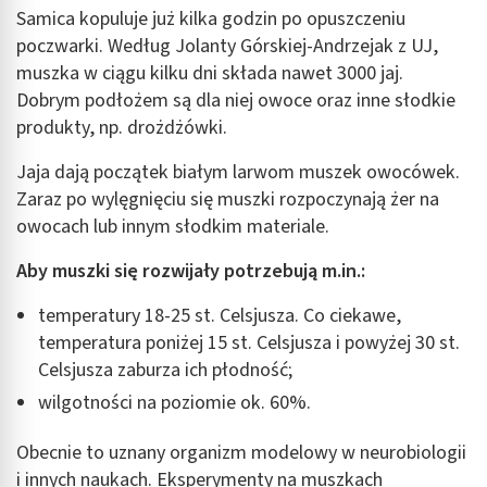
Samica kopuluje już kilka godzin po opuszczeniu
poczwarki. Według Jolanty Górskiej-Andrzejak z UJ,
muszka w ciągu kilku dni składa nawet 3000 jaj.
Dobrym podłożem są dla niej owoce oraz inne słodkie
produkty, np. drożdżówki.
Jaja dają początek białym larwom muszek owocówek.
Zaraz po wylęgnięciu się muszki rozpoczynają żer na
owocach lub innym słodkim materiale.
Aby muszki się rozwijały potrzebują m.in.:
temperatury 18-25 st. Celsjusza. Co ciekawe,
temperatura poniżej 15 st. Celsjusza i powyżej 30 st.
Celsjusza zaburza ich płodność;
wilgotności na poziomie ok. 60%.
Obecnie to uznany organizm modelowy w neurobiologii
i innych naukach. Eksperymenty na muszkach