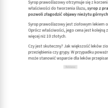
Syrop prawoślazowy otrzymuje się z korzen
Rozumienie odbiorców dzięki statystyce lub kombinacji danych
właściwości do tworzenia śluzu,
syrop z pr
pozwoli złagodzić objawy nieżytu górny
Rozwój i ulepszanie usług
Syrop prawoślazowy jest ziołowym lekiem o
Wykorzystywanie ograniczonych danych do wyboru treści
Oprócz właściwości, jego cena jest kolejną
Funkcje specjalne IAB:
więcej niż 10 złotych.
Użycie dokładnych danych geolokalizacyjnych
Czy jest skuteczny? Jak większość leków zi
Identyfikowanie urządzeń na podstawie aktywnie żądanych inf
przeziębienia czy grypy. W przypadku poważni
może stanowić wsparcie dla leków przepisan
Cele przetwarzania inne niż IAB:
Niezbędne
Reklama
Wydajność (Performance)
Reklama / śledzenie