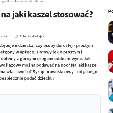
 gardło – właściwości i działanie
P
na jaki kaszel stosować?
tania
Autor:
Agata Siejka
tępuje u dziecka, czy osoby dorosłej - prostym
stępny w aptece, ziołowy lek o prostym i
problemy z górnymi drogami oddechowymi. Jak
awoślazowy można podawać na noc? Na jaki kaszel
 ma właściwości? Syrop prawoślazowy - od jakiego
bezpiecznie podać dziecku?