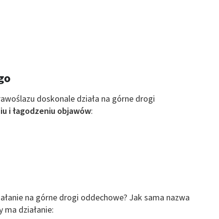
go
rawoślazu doskonale działa na górne drogi
iu i łagodzeniu objawów
:
iałanie na górne drogi oddechowe? Jak sama nazwa
y ma działanie: