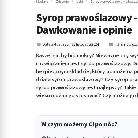
Medme
Zdrowie
Leki
Syrop prawoślazowy na kaszel i
in submenu: Wellness
Syrop prawoślazowy - 
Dawkowanie i opinie
Data aktualizacji: 22 listopada 2024
~ 3 minuty czy
Kaszel suchy lub mokry? Nieważne czy wys
rozwiązaniem jest syrop prawoślazowy. Do
bezpiecznym składzie, który pomoże na 
działa syrop prawoślazowy? Czy syrop pr
syrop prawoślazowy jest najlepszy? Jakie
wieku można go stosować? Czy można go 
W czym możemy Ci pomóc?