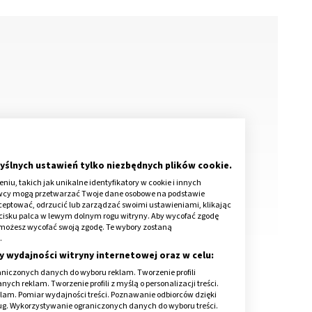
yślnych ustawień tylko niezbędnych plików cookie.
iu, takich jak unikalne identyfikatory w cookie i innych
awcy mogą przetwarzać Twoje dane osobowe na podstawie
kceptować, odrzucić lub zarządzać swoimi ustawieniami, klikając
cisku palca w lewym dolnym rogu witryny. Aby wycofać zgodę
onie możesz wycofać swoją zgodę. Te wybory zostaną
.
y wydajności witryny internetowej oraz w celu:
niczonych danych do wyboru reklam. Tworzenie profili
ch reklam. Tworzenie profili z myślą o personalizacji treści.
klam. Pomiar wydajności treści. Poznawanie odbiorców dzięki
ług. Wykorzystywanie ograniczonych danych do wyboru treści.