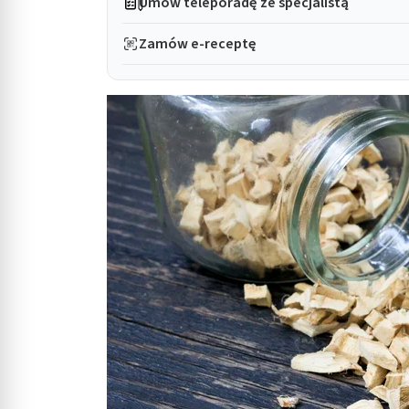
Umów teleporadę ze specjalistą
Zamów e-receptę