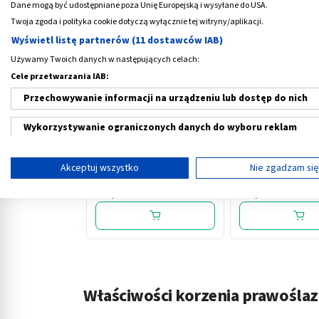
Dane mogą być udostępniane poza Unię Europejską i wysyłane do USA.
Twoja zgoda i polityka cookie dotyczą wyłącznie tej witryny/aplikacji.
Wyświetl listę partnerów (11 dostawców IAB)
Używamy Twoich danych w następujących celach:
Cele przetwarzania IAB:
Przechowywanie informacji na urządzeniu lub dostęp do nich
‹
Wykorzystywanie ograniczonych danych do wyboru reklam
Herbion na kaszel, 30 mg/5
Immunofort, płyn
Tworzenie profili w celu spersonalizowanych reklam
ml, syrop, 150 ml
doustny, 125 g (Le
Akceptuj wszystko
Nie zgadzam si
Natury)
Wykorzystanie profili do wyboru spersonalizowanych reklam
14,29 PLN
20,19 PLN
Tworzenie profili w celu personalizacji treści
Wykorzystywanie profili w celu doboru spersonalizowanych tre
Pomiar efektywności reklam
Właściwości korzenia prawośla
Pomiar efektywności treści