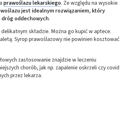
ia
prawoślazu lekarskiego
. Ze względu na wysokie
 z różnych źródeł
awoślazu jest idealnym rozwiązaniem
,
który
ch dróg oddechowych
.
 delikatnym składzie. Można go kupić w aptece.
 zaletą. Syrop prawoślazowy nie powinien kosztować
ołowych zastosowanie znajdzie w leczeniu
ormacji
ejszych chorób, jak np. zapalenie oskrzeli czy covid
ych przez lekarza.