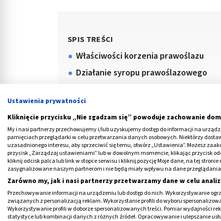
SPIS TREŚCI
Właściwości korzenia prawoślazu
Działanie syropu prawoślazowego
Syrop prawoślazowy w ciąży
Ustawienia prywatności
Syrop prawoślazowy dla dzieci
Kliknięcie przycisku „Nie zgadzam się” powoduje zachowanie dom
Dawkowanie syropu prawoślazowego
My i nasi partnerzy przechowujemy i/lub uzyskujemy dostęp do informacji na urządzen
pamięciach przeglądarki w celu przetwarzania danych osobowych. Niektórzy dost
uzasadnionego interesu, aby sprzeciwić się temu, otwórz „Ustawienia”. Możesz zaa
przycisk „Zarządzaj ustawieniami” lub w dowolnym momencie, klikając przycisk od
kliknij odcisk palca lub link w stopce serwisu i kliknij pozycję Moje dane, na tej str
zasygnalizowane naszym partnerom i nie będą miały wpływu na dane przeglądania
Zarówno my, jak i nasi partnerzy przetwarzamy dane w celu analiz
Przechowywanie informacji na urządzeniu lub dostęp do nich. Wykorzystywanie ogra
związanych z personalizacją reklam. Wykorzystanie profili do wyboru spersonalizowany
Wykorzystywanie profili w doborze spersonalizowanych treści. Pomiar wydajności re
Medme poleca
statystyce lub kombinacji danych z różnych źródeł. Opracowywanie i ulepszanie us