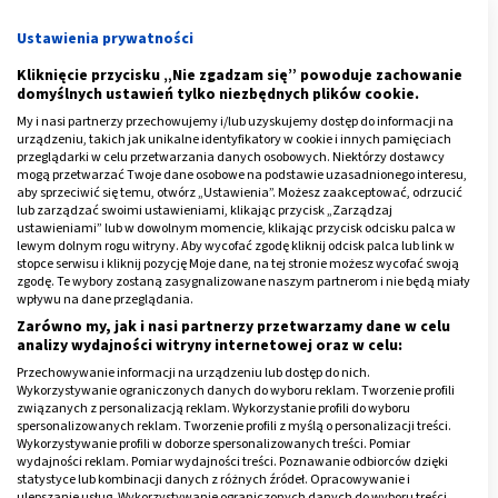
uzyskujemy w przypadku nawrotu dolegliwości.
Ustawienia prywatności
Kliknięcie przycisku „Nie zgadzam się” powoduje zachowanie
Z życia wzięte…
domyślnych ustawień tylko niezbędnych plików cookie.
My i nasi partnerzy przechowujemy i/lub uzyskujemy dostęp do informacji na
Potwierdzeniem teorii profesora był przypadek
urządzeniu, takich jak unikalne identyfikatory w cookie i innych pamięciach
osiemnastoletniej dziewczyny cierpiącej na ciężką
przeglądarki w celu przetwarzania danych osobowych. Niektórzy dostawcy
mogą przetwarzać Twoje dane osobowe na podstawie uzasadnionego interesu,
depresję
, leczoną lekami przeciwdepresyjnymi.
aby sprzeciwić się temu, otwórz „Ustawienia”. Możesz zaakceptować, odrzucić
lub zarządzać swoimi ustawieniami, klikając przycisk „Zarządzaj
Okazało się, że pacjentka ma objawy uczulenia na
ustawieniami” lub w dowolnym momencie, klikając przycisk odcisku palca w
pszenicę. W okresie 3 tygodni od wdrożenia diety
lewym dolnym rogu witryny. Aby wycofać zgodę kliknij odcisk palca lub link w
stopce serwisu i kliknij pozycję Moje dane, na tej stronie możesz wycofać swoją
eliminacyjnej, objawy depresji zaczęły ustępować, a
zgodę. Te wybory zostaną zasygnalizowane naszym partnerom i nie będą miały
dziewczyna nie wymagała już leczenia
wpływu na dane przeglądania.
psychiatrycznego.
Zarówno my, jak i nasi partnerzy przetwarzamy dane w celu
analizy wydajności witryny internetowej oraz w celu:
Przechowywanie informacji na urządzeniu lub dostęp do nich.
Wykorzystywanie ograniczonych danych do wyboru reklam. Tworzenie profili
Te najnowsze odkrycia związku pomiędzy dietą,
związanych z personalizacją reklam. Wykorzystanie profili do wyboru
nietolerancją pokarmową i alergią pokarmową a
spersonalizowanych reklam. Tworzenie profili z myślą o personalizacji treści.
Wykorzystywanie profili w doborze spersonalizowanych treści. Pomiar
zaburzeniami w sferze psychicznej mogą zakończyć
wydajności reklam. Pomiar wydajności treści. Poznawanie odbiorców dzięki
cierpienie wielu milionów ludzi cierpiących na tego typu
statystyce lub kombinacji danych z różnych źródeł. Opracowywanie i
ulepszanie usług. Wykorzystywanie ograniczonych danych do wyboru treści.