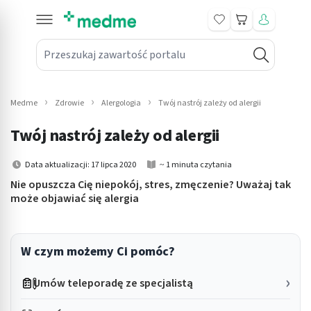
Koszyk
Przeszukaj zawartość portalu
in submenu: Leki na receptę
win submenu: Zdrowie
Medme
Zdrowie
Alergologia
Twój nastrój zależy od alergii
win submenu: Suplementy
Twój nastrój zależy od alergii
win submenu: Mama i dziecko
Data aktualizacji: 17 lipca 2020
~ 1 minuta czytania
win submenu: Kosmetyki
Nie opuszcza Cię niepokój, stres, zmęczenie? Uważaj tak
może objawiać się alergia
win submenu: Higiena
win submenu: Sprzęt medyczny
W czym możemy Ci pomóc?
win submenu: Intymne
Umów teleporadę ze specjalistą
win submenu: Wellness