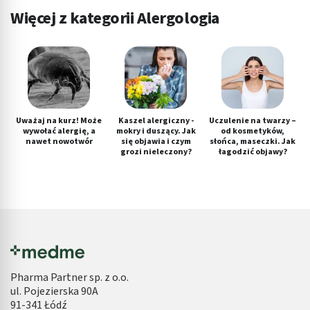
Wydajność (Performance)
Więcej z kategorii Alergologia
Reklama / śledzenie
Uważaj na kurz! Może
Kaszel alergiczny -
Uczulenie na twarzy –
wywołać alergię, a
mokry i duszący. Jak
od kosmetyków,
nawet nowotwór
się objawia i czym
słońca, maseczki. Jak
grozi nieleczony?
łagodzić objawy?
Pharma Partner sp. z o.o.
ul. Pojezierska 90A
91-341 Łódź