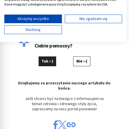
schorzenia.
Dane mogą być udostępniane poza Unię Europejską i wysyłane do USA.
Twoja zgoda i polityka cookie dotyczą wyłącznie tej witryny/aplikacji.
ek
Wyświetl listę partnerów (11 dostawców IAB)
Akceptuj wszystko
Nie zgadzam się
Używamy Twoich danych w następujących celach:
Dostosuj
Cele przetwarzania IAB:
Czy ten artykuł był dla
Przechowywanie informacji na urządzeniu lub
Ciebie pomocny?
dostęp do nich
Wykorzystywanie ograniczonych danych do
Tak :-)
Nie :-(
wyboru reklam
Tworzenie profili w celu spersonalizowanych
reklam
Dziękujemy za przeczytanie naszego artykułu do
końca.
Wykorzystanie profili do wyboru
spersonalizowanych reklam
Jeśli chcesz być na bieżąco z informacjami na
temat zdrowia i zdrowego stylu życia,
Tworzenie profili w celu personalizacji treści
zapraszamy na nasz portal ponownie!
Wykorzystywanie profili w celu doboru
spersonalizowanych treści