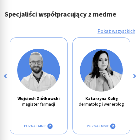
Pomiar efektywności reklam
Specjaliści współpracujący z medme
Pomiar efektywności treści
Pokaż wszystkich
Rozumienie odbiorców dzięki statystyce lub
kombinacji danych z różnych źródeł
Rozwój i ulepszanie usług
Wykorzystywanie ograniczonych danych do
wyboru treści
Funkcje specjalne IAB:
Użycie dokładnych danych geolokalizacyjnych
Wojciech Ziółkowski
Katarzyna Kulig
Identyfikowanie urządzeń na podstawie
magister farmacji
dermatolog i wenerolog
aktywnie żądanych informacji
Cele przetwarzania inne niż IAB:
POZNAJ MNIE
POZNAJ MNIE
Niezbędne