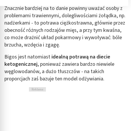
Przechowywanie informacji na urządzeniu lub
Znacznie bardziej na to danie powinny uważać osoby z
dostęp do nich
problemami trawiennymi, dolegliwościami żołądka, np.
nadżerkami - to potrawa ciężkostrawna, głównie przez
Wykorzystywanie ograniczonych danych do
wyboru reklam
obecność różnych rodzajów mięs, a przy tym kwaśna,
co może drażnić układ pokarmowy i wywoływać: bóle
Tworzenie profili w celu spersonalizowanych
brzucha, wzdęcia i zgagę.
reklam
Bigos jest natomiast
idealną potrawą na diecie
Wykorzystanie profili do wyboru
spersonalizowanych reklam
ketogenicznej
, ponieważ zawiera bardzo niewiele
węglowodanów, a dużo tłuszczów - na takich
Tworzenie profili w celu personalizacji treści
proporcjach zaś bazuje ten model odżywiania.
Wykorzystywanie profili w celu doboru
Reklama
spersonalizowanych treści
Pomiar efektywności reklam
Pomiar efektywności treści
Rozumienie odbiorców dzięki statystyce lub