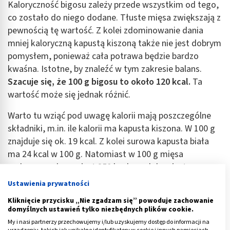
Kaloryczność bigosu zależy przede wszystkim od tego,
co zostało do niego dodane. Tłuste mięsa zwiększają z
pewnością tę wartość. Z kolei zdominowanie dania
mniej kaloryczną kapustą kiszoną także nie jest dobrym
pomysłem, ponieważ cała potrawa będzie bardzo
kwaśna. Istotne, by znaleźć w tym zakresie balans.
Szacuje się, że 100 g bigosu to około 120 kcal.
Ta
wartość może się jednak różnić.
Warto tu wziąć pod uwagę kalorii mają poszczególne
składniki, m.in. ile kalorii ma kapusta kiszona. W 100 g
znajduje się ok. 19 kcal. Z kolei surowa kapusta biała
ma 24 kcal w 100 g. Natomiast w 100 g mięsa
wołowego obecne jest 250 kcal - podobna jest
zawartość kalorii w wieprzowinie, to około 245 kcal na
Ustawienia prywatności
100 g. Najbardziej kaloryczne jest mięso przetworzone,
Kliknięcie przycisku „Nie zgadzam się” powoduje zachowanie
tj. kiełbasa - w jej 100 g znajdzie się 300 kcal.
domyślnych ustawień tylko niezbędnych plików cookie.
My i nasi partnerzy przechowujemy i/lub uzyskujemy dostęp do informacji na
Co ciekawe, grzyby suszone to około 360 kcal na 100 g