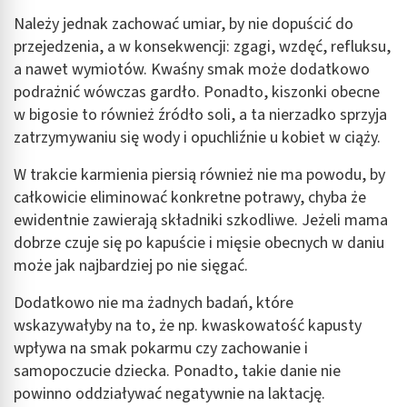
Należy jednak zachować umiar, by nie dopuścić do
przejedzenia, a w konsekwencji: zgagi, wzdęć, refluksu,
a nawet wymiotów. Kwaśny smak może dodatkowo
podrażnić wówczas gardło. Ponadto, kiszonki obecne
w bigosie to również źródło soli, a ta nierzadko sprzyja
zatrzymywaniu się wody i opuchliźnie u kobiet w ciąży.
W trakcie karmienia piersią również nie ma powodu, by
całkowicie eliminować konkretne potrawy, chyba że
ewidentnie zawierają składniki szkodliwe. Jeżeli mama
dobrze czuje się po kapuście i mięsie obecnych w daniu
może jak najbardziej po nie sięgać.
Dodatkowo nie ma żadnych badań, które
wskazywałyby na to, że np. kwaskowatość kapusty
wpływa na smak pokarmu czy zachowanie i
samopoczucie dziecka. Ponadto, takie danie nie
powinno oddziaływać negatywnie na laktację.