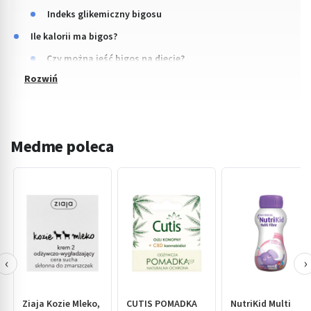
Indeks glikemiczny bigosu
Ile kalorii ma bigos?
Czy można jeść bigos na diecie?
Medme poleca
‹
›
Ziaja Kozie Mleko,
CUTIS POMADKA
NutriKid Multi