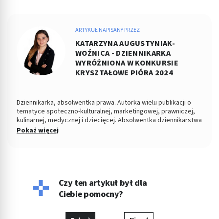
ARTYKUŁ NAPISANY PRZEZ
KATARZYNA AUGUSTYNIAK-
WOŹNICA - DZIENNIKARKA
WYRÓŻNIONA W KONKURSIE
KRYSZTAŁOWE PIÓRA 2024
Dziennikarka, absolwentka prawa. Autorka wielu publikacji o
tematyce społeczno-kulturalnej, marketingowej, prawniczej,
kulinarnej, medycznej i dziecięcej. Absolwentka dziennikarstwa
i komunikacji społecznej na Uniwersytecie Jagiellońskim i
Pokaż więcej
prawa na Uniwersytecie Opolskim. Prywatnie opiekunka kotki
Kici.
Czy ten artykuł był dla
Ciebie pomocny?