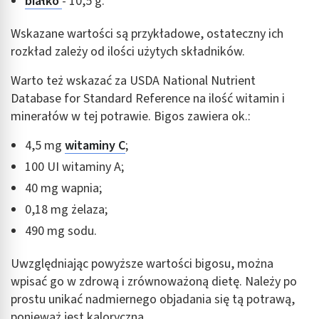
białko
- 10,5 g.
Wskazane wartości są przykładowe, ostateczny ich
rozkład zależy od ilości użytych składników.
Warto też wskazać za USDA National Nutrient
Database for Standard Reference na ilość witamin i
minerałów w tej potrawie. Bigos zawiera ok.:
4,5 mg
witaminy C
;
100 UI witaminy A;
40 mg wapnia;
0,18 mg żelaza;
490 mg sodu.
Uwzględniając powyższe wartości bigosu, można
wpisać go w zdrową i zrównoważoną dietę. Należy po
prostu unikać nadmiernego objadania się tą potrawą,
ponieważ jest kaloryczna.