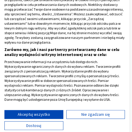
urządzeniu, takich jak unikalne identyfikatory w cookie i innych pamięciach
- dodaje się ich jednak znacznie mniej do dania niż
przeglądarki w celu przetwarzania danych osobowych. Niektórzy dostawcy
mogą przetwarzać Twoje dane osobowe na podstawie uzasadnionego interesu,
powyższych składników, toteż nie przesądzają one o
aby sprzeciwić się temu, otwórz „Ustawienia”. Możesz zaakceptować, odrzucić
lub zarządzać swoimi ustawieniami, klikając przycisk „Zarządzaj
ogólnej kaloryczności potrawy. Dużą kaloryczność mają
ustawieniami” lub w dowolnym momencie, klikając przycisk odcisku palca w
też suszone śliwki - to około 240 kcal na 100 g. Nie są
lewym dolnym rogu witryny. Aby wycofać zgodę kliknij odcisk palca lub link w
stopce serwisu i kliknij pozycję Moje dane, na tej stronie możesz wycofać swoją
one jednak komponentem dominującym w bigosie.
zgodę. Te wybory zostaną zasygnalizowane naszym partnerom i nie będą miały
wpływu na dane przeglądania.
Czy można jeść bigos na diecie?
Zarówno my, jak i nasi partnerzy przetwarzamy dane w celu
analizy wydajności witryny internetowej oraz w celu:
Będąc na diecie odchudzającej jak najbardziej można
Przechowywanie informacji na urządzeniu lub dostęp do nich.
Wykorzystywanie ograniczonych danych do wyboru reklam. Tworzenie profili
sięgnąć po bigos - trzeba jednak jego kaloryczność
związanych z personalizacją reklam. Wykorzystanie profili do wyboru
uwzględnić w jadłospisie, by nie doszło do wystąpienia
spersonalizowanych reklam. Tworzenie profili z myślą o personalizacji treści.
Wykorzystywanie profili w doborze spersonalizowanych treści. Pomiar
nadwyżki kalorycznej. Należy więc dostosować porcję
wydajności reklam. Pomiar wydajności treści. Poznawanie odbiorców dzięki
statystyce lub kombinacji danych z różnych źródeł. Opracowywanie i
do swojego deficytu kalorycznego i
uważać na
ulepszanie usług. Wykorzystywanie ograniczonych danych do wyboru treści.
dodatki, np. w formie białego pieczywa
, które
Dane mogą być udostępniane poza Unię Europejską i wysyłane do USA.
dodatkowo zwiększają kaloryczność. W takich
Twoja zgoda i polityka cookie dotyczą wyłącznie tej witryny/aplikacji.
przypadkach można sięgnąć po bigos dietetyczny z
Wyświetl listę partnerów (11 dostawców IAB)
Akceptuj wszystko
Nie zgadzam się
mniejszą zawartością tłuszczów czy np. pozbawiony
Używamy Twoich danych w następujących celach:
Dostosuj
mięsa.
Cele przetwarzania IAB: