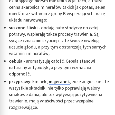
działającego niczym miotełka w jelitach, a także
cenna skarbnica minerałów takich jak potas, selen
miedź oraz witamin z grupy B wspierających pracę
układu nerwowego;
suszone śliwki
- dodają nuty słodyczy do całej
potrawy, wspierają także procesy trawienia. Są
sycące i znacznie szybciej niż te świeże niwelują
uczucie głodu, a przy tym dostarczają tych samych
witamin i minerałów;
cebula
- aromatyzują całość. Cebula stanowi
naturalny antybiotyk, a przy tym wzmacnia
odporność;
przyprawy
: kminek,
majeranek
, ziele angielskie - te
wszystkie składniki nie tylko poprawiają walory
smakowe dania, ale też wpływają pozytywnie na
trawienie, mają właściwości przeciwzapalne i
rozgrzewające.