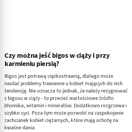
kombinacji danych z różnych źródeł
Rozwój i ulepszanie usług
Wykorzystywanie ograniczonych danych do
wyboru treści
Funkcje specjalne IAB:
Użycie dokładnych danych geolokalizacyjnych
Czy można jeść bigos w ciąży i przy
Identyfikowanie urządzeń na podstawie
karmieniu piersią?
aktywnie żądanych informacji
Bigos jest potrawą ciężkostrawną, dlatego może
Cele przetwarzania inne niż IAB:
nasilać problemy trawienne u kobiet mających do nich
Niezbędne
tendencję. Nie oznacza to jednak, że należy rezygnować
Wydajność (Performance)
z bigosu w ciąży - to przecież wartościowe źródło
błonnika, witamin i minerałów. Dodatkowo rozgrzewa i
Reklama / śledzenie
szybko syci. Poza tym może pozwolić na zaspokojenie
zachcianek kobiet ciężarnych, które mają ochotę na
kwaśne dania.