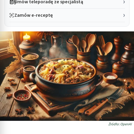
Umów teleporadę ze specjalistą
Zamów e-receptę
Źródło: OpenAI