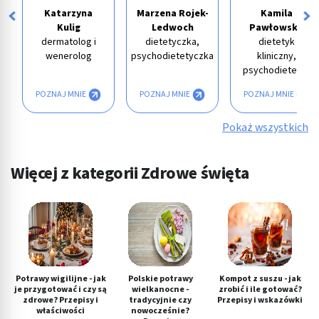
Katarzyna
Marzena Rojek-
Kamila
Kulig
Ledwoch
Pawłowska
dermatolog i
dietetyczka,
dietetyk
wenerolog
psychodietetyczka
kliniczny,
psychodietetyk
POZNAJ MNIE
POZNAJ MNIE
POZNAJ MNIE
Pokaż wszystkich
Więcej z kategorii Zdrowe święta
Potrawy wigilijne - jak
Polskie potrawy
Kompot z suszu - jak
je przygotować i czy są
wielkanocne -
zrobić i ile gotować?
zdrowe? Przepisy i
tradycyjnie czy
Przepisy i wskazówki
właściwości
nowocześnie?