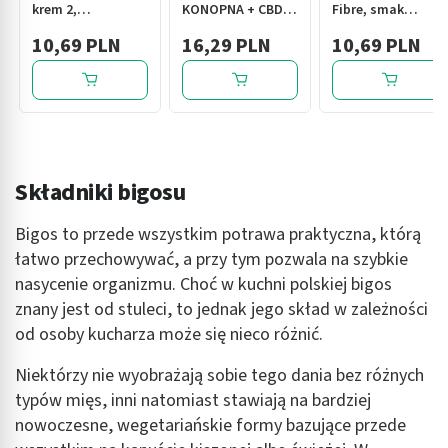
krem 2,
KONOPNA + CBD
Fibre, smak
odżywianie i
kannabidiol do
truskawkowy,
10,69 PLN
16,29 PLN
10,69 PLN
wygładzanie do
odżywienia i
płyn, 200 ml
cery suchej, 50 ml
ochrony ust oraz
aktywnej
regeneracji
pęknięć i zajadów
Składniki bigosu
Bigos to przede wszystkim potrawa praktyczna, którą
łatwo przechowywać, a przy tym pozwala na szybkie
nasycenie organizmu. Choć w kuchni polskiej bigos
znany jest od stuleci, to jednak jego skład w zależności
od osoby kucharza może się nieco różnić.
Niektórzy nie wyobrażają sobie tego dania bez różnych
typów mięs, inni natomiast stawiają na bardziej
nowoczesne, wegetariańskie formy bazujące przede