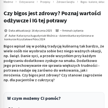
Medme
Odżywianie
Przepisy
Zdrowe święta
Bigos - kalorie, skład 
Czy bigos jest zdrowy? Poznaj wartości
odżywcze i IG tej potrawy
Data aktualizacji: 16 stycznia 2025
~ 9 minut czytania
Autor:
Katarzyna Augustyniak-Woźnica - dziennikarka wyróżniona w
konkursie Kryształowe Pióra 2024
Bigos wpisał się w polską tradycję kulinarną tak bardzo, że
wiele osób nie wyobraża sobie bez niego ważnych okazji,
np. świąt. Danie syci, a przede wszystkim przy każdym
podgrzaniu dodatkowo zyskuje na smaku. Dodatkowo
jego przechowywanie nie sprawia większych trudności -
potrawa nadaje się zarówno do wekowania, jak i
mrożenia. Czy bigos jest zdrowy? Czy stanowi zagrożenie
np. dla pacjentów z cukrzycą?
W czym możemy Ci pomóc?