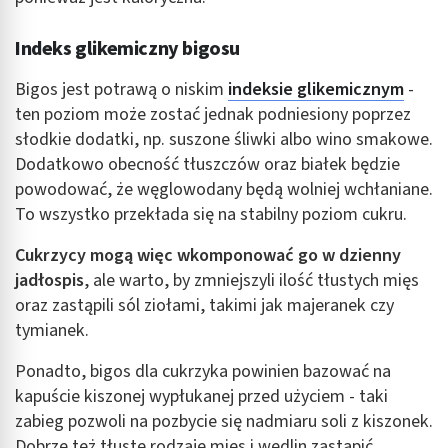
Indeks glikemiczny bigosu
Bigos jest potrawą o niskim
indeksie
glikemicznym
-
ten poziom może zostać jednak podniesiony poprzez
słodkie dodatki, np. suszone śliwki albo wino smakowe.
Dodatkowo obecność tłuszczów oraz białek będzie
powodować, że węglowodany będą wolniej wchłaniane.
To wszystko przekłada się na stabilny poziom cukru.
Cukrzycy mogą więc wkomponować go w dzienny
jadłospis
, ale warto, by zmniejszyli ilość tłustych mięs
oraz zastąpili sól ziołami, takimi jak majeranek czy
tymianek.
Ponadto, bigos dla cukrzyka powinien bazować na
kapuście kiszonej wypłukanej przed użyciem - taki
zabieg pozwoli na pozbycie się nadmiaru soli z kiszonek.
Dobrze też tłuste rodzaje mięs i wędlin zastąpić