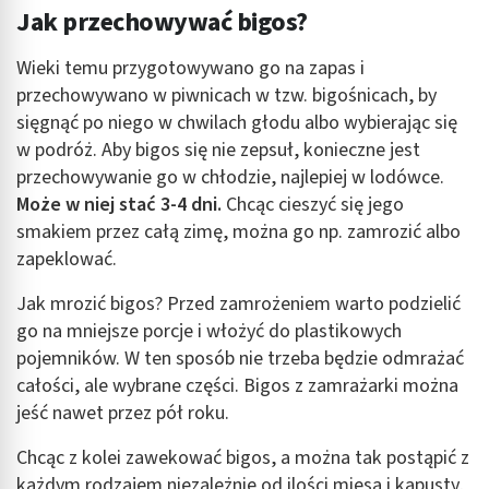
Jak przechowywać bigos?
Wieki temu przygotowywano go na zapas i
przechowywano w piwnicach w tzw. bigośnicach, by
sięgnąć po niego w chwilach głodu albo wybierając się
w podróż. Aby bigos się nie zepsuł, konieczne jest
przechowywanie go w chłodzie, najlepiej w lodówce.
Może w niej stać 3-4 dni.
Chcąc cieszyć się jego
smakiem przez całą zimę, można go np. zamrozić albo
zapeklować.
Jak mrozić bigos? Przed zamrożeniem warto podzielić
go na mniejsze porcje i włożyć do plastikowych
pojemników. W ten sposób nie trzeba będzie odmrażać
całości, ale wybrane części. Bigos z zamrażarki można
jeść nawet przez pół roku.
Chcąc z kolei zawekować bigos, a można tak postąpić z
każdym rodzajem niezależnie od ilości mięsa i kapusty,