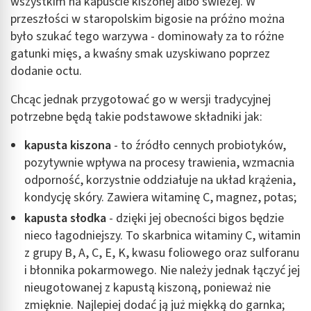
wszystkim na kapuście kiszonej albo świeżej. W
przeszłości w staropolskim bigosie na próżno można
było szukać tego warzywa - dominowały za to różne
gatunki mięs, a kwaśny smak uzyskiwano poprzez
dodanie octu.
Chcąc jednak przygotować go w wersji tradycyjnej
potrzebne będą takie podstawowe składniki jak:
kapusta kiszona
- to źródło cennych probiotyków,
pozytywnie wpływa na procesy trawienia, wzmacnia
odporność, korzystnie oddziałuje na układ krążenia,
kondycję skóry. Zawiera witaminę C, magnez, potas;
kapusta słodka
- dzięki jej obecności bigos będzie
nieco łagodniejszy. To skarbnica witaminy C, witamin
z grupy B, A, C, E, K, kwasu foliowego oraz sulforanu
i błonnika pokarmowego. Nie należy jednak łączyć jej
nieugotowanej z kapustą kiszoną, ponieważ nie
zmięknie. Najlepiej dodać ją już miękką do garnka;