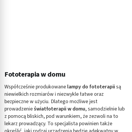
Tworzenie profili w celu personalizacji treści
Wykorzystywanie profili w celu doboru
spersonalizowanych treści
Pomiar efektywności reklam
Pomiar efektywności treści
Rozumienie odbiorców dzięki statystyce lub
kombinacji danych z różnych źródeł
Fototerapia w domu
Rozwój i ulepszanie usług
Współcześnie produkowane
lampy do fototerapii
są
Wykorzystywanie ograniczonych danych do
niewielkich rozmiarów i niezwykle łatwe oraz
wyboru treści
bezpieczne w użyciu. Dlatego możliwe jest
Funkcje specjalne IAB:
prowadzenie
światłoterapii w domu
, samodzielnie lub
z pomocą bliskich, pod warunkiem, że zezwoli na to
Użycie dokładnych danych geolokalizacyjnych
lekarz prowadzący. To specjalista powinien także
Identyfikowanie urządzeń na podstawie
określić, jaki rodzaj urządzenia będzie adekwatny w