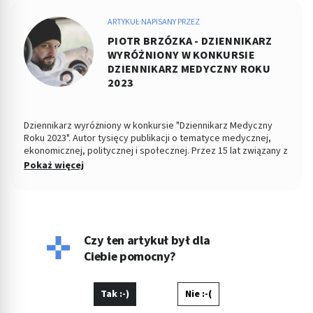
ARTYKUŁ NAPISANY PRZEZ
PIOTR BRZÓZKA - DZIENNIKARZ
WYRÓŻNIONY W KONKURSIE
DZIENNIKARZ MEDYCZNY ROKU
2023
Dziennikarz wyróżniony w konkursie "Dziennikarz Medyczny
Roku 2023". Autor tysięcy publikacji o tematyce medycznej,
ekonomicznej, politycznej i społecznej. Przez 15 lat związany z
Dziennikiem Łódzkim i Polska TheTimes. Z wykształcenia
Pokaż więcej
socjolog stosunków politycznych, absolwent Wydziału
Ekonomiczno-Socjologicznego Uniwersytetu Łódzkiego. Po
godzinach fotografuje, projektuje, maluje, tworzy muzykę.
Czy ten artykuł był dla
Ciebie pomocny?
Tak :-)
Nie :-(