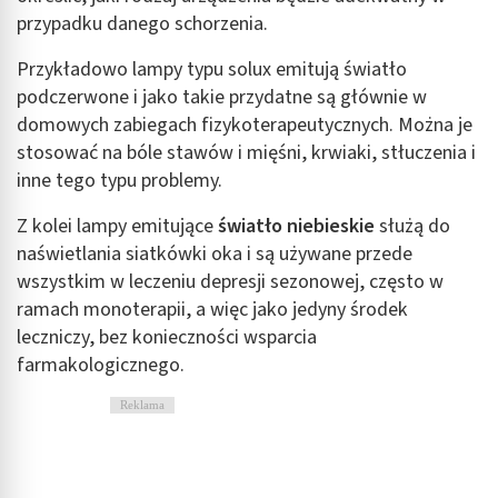
aktywnie żądanych informacji
przypadku danego schorzenia.
Cele przetwarzania inne niż IAB:
Przykładowo lampy typu solux emitują światło
Niezbędne
podczerwone i jako takie przydatne są głównie w
Wydajność (Performance)
domowych zabiegach fizykoterapeutycznych. Można je
stosować na bóle stawów i mięśni, krwiaki, stłuczenia i
Reklama / śledzenie
inne tego typu problemy.
Z kolei lampy emitujące
światło niebieskie
służą do
naświetlania siatkówki oka i są używane przede
wszystkim w leczeniu depresji sezonowej, często w
ramach monoterapii, a więc jako jedyny środek
leczniczy, bez konieczności wsparcia
farmakologicznego.
Reklama