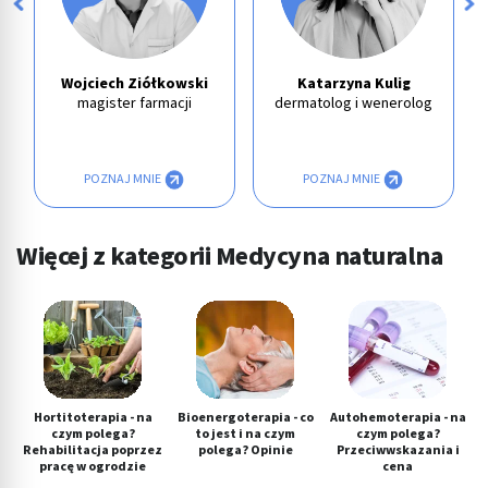
Wojciech Ziółkowski
Katarzyna Kulig
magister farmacji
dermatolog i wenerolog
POZNAJ MNIE
POZNAJ MNIE
Więcej z kategorii Medycyna naturalna
Hortitoterapia - na
Bioenergoterapia - co
Autohemoterapia - na
czym polega?
to jest i na czym
czym polega?
Rehabilitacja poprzez
polega? Opinie
Przeciwwskazania i
pracę w ogrodzie
cena