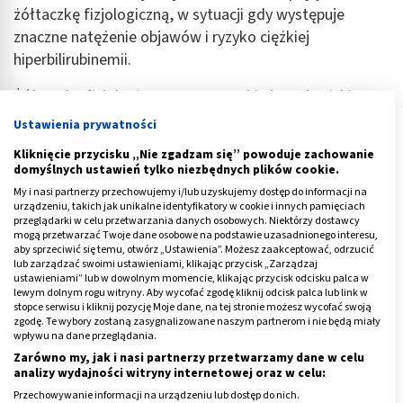
żółtaczkę fizjologiczną, w sytuacji gdy występuje
znaczne natężenie objawów i ryzyko ciężkiej
hiperbilirubinemii.
Żółtaczka fizjologiczna sama w sobie jest zjawiskiem
naturalnym i powszechnym, obserwowanym u 80 proc.
Ustawienia prywatności
wcześniaków i 60 proc. dzieci urodzonych o czasie
Kliknięcie przycisku „Nie zgadzam się” powoduje zachowanie
(dane: A. Wasiluk, Współczesna diagnostyka i leczenie
domyślnych ustawień tylko niezbędnych plików cookie.
żółtaczek u noworodków i niemowląt). Do głównych jej
My i nasi partnerzy przechowujemy i/lub uzyskujemy dostęp do informacji na
symptomów należy zażółcenie skóry oraz gałek
urządzeniu, takich jak unikalne identyfikatory w cookie i innych pamięciach
przeglądarki w celu przetwarzania danych osobowych. Niektórzy dostawcy
ocznych. Przyczyną jest wzrost stężenia bilirubiny, a
mogą przetwarzać Twoje dane osobowe na podstawie uzasadnionego interesu,
aby sprzeciwić się temu, otwórz „Ustawienia”. Możesz zaakceptować, odrzucić
więc żółtego barwnika żółciowego. W większości
lub zarządzać swoimi ustawieniami, klikając przycisk „Zarządzaj
przypadków tego typu żółtaczka jest niegroźna,
ustawieniami” lub w dowolnym momencie, klikając przycisk odcisku palca w
lewym dolnym rogu witryny. Aby wycofać zgodę kliknij odcisk palca lub link w
przejściowa i nie wymagająca leczenia.
stopce serwisu i kliknij pozycję Moje dane, na tej stronie możesz wycofać swoją
zgodę. Te wybory zostaną zasygnalizowane naszym partnerom i nie będą miały
Stan patologiczny, który może być podstawą do
wpływu na dane przeglądania.
podjęcia decyzji o fototerapii, to:
Zarówno my, jak i nasi partnerzy przetwarzamy dane w celu
analizy wydajności witryny internetowej oraz w celu:
stężenie bilirubiny u noworodków karmionych piersią
Przechowywanie informacji na urządzeniu lub dostęp do nich.