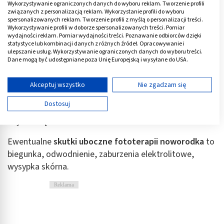
Wykorzystywanie ograniczonych danych do wyboru reklam. Tworzenie profili
powyżej 17 mg/dl (290,7 µm/l);
związanych z personalizacją reklam. Wykorzystanie profili do wyboru
spersonalizowanych reklam. Tworzenie profili z myślą o personalizacji treści.
Stężenie bilirubiny u noworodków karmionych
Wykorzystywanie profili w doborze spersonalizowanych treści. Pomiar
sztucznie powyżej 15 mg/dl (256,5 µm/l).
wydajności reklam. Pomiar wydajności treści. Poznawanie odbiorców dzięki
statystyce lub kombinacji danych z różnych źródeł. Opracowywanie i
ulepszanie usług. Wykorzystywanie ograniczonych danych do wyboru treści.
Fototerapia u noworodka
prowadzi do rozbicia
Dane mogą być udostępniane poza Unię Europejską i wysyłane do USA.
cząsteczek niesprzężonej bilirubiny do postaci
Twoja zgoda i polityka cookie dotyczą wyłącznie tej witryny/aplikacji.
substancji rozpuszczalnych w wodzie, co ułatwia jej
Wyświetl listę partnerów (11 dostawców IAB)
Akceptuj wszystko
Nie zgadzam się
usunięcie z żółcią. W tym przypadku naświetla się nie
Używamy Twoich danych w następujących celach:
Dostosuj
oczy, lecz ciało dziecka. Oczy powinny być zasłonięte,
Cele przetwarzania IAB:
aby uniknąć uszkodzeń siatkówki.
Przechowywanie informacji na urządzeniu lub
dostęp do nich
Ewentualne
skutki uboczne fototerapii noworodka
to
biegunka, odwodnienie, zaburzenia elektrolitowe,
Wykorzystywanie ograniczonych danych do
wyboru reklam
wysypka skórna.
Tworzenie profili w celu spersonalizowanych
Reklama
reklam
Wykorzystanie profili do wyboru
spersonalizowanych reklam