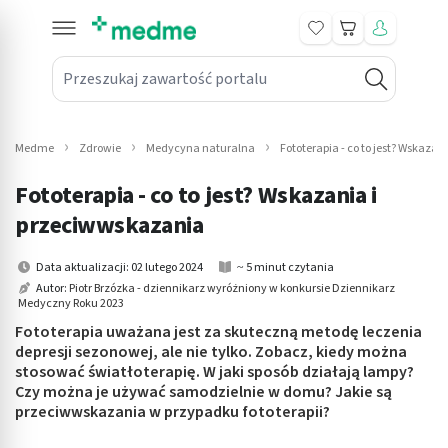
Koszyk
Przeszukaj zawartość portalu
in submenu: Leki na receptę
win submenu: Zdrowie
Medme
Zdrowie
Medycyna naturalna
Fototerapia - co to jest? Wskaza
win submenu: Suplementy
Fototerapia - co to jest? Wskazania i
win submenu: Mama i dziecko
przeciwwskazania
win submenu: Kosmetyki
Data aktualizacji: 02 lutego 2024
~ 5 minut czytania
Autor:
Piotr Brzózka - dziennikarz wyróżniony w konkursie Dziennikarz
Medyczny Roku 2023
win submenu: Higiena
Fototerapia uważana jest za skuteczną metodę leczenia
win submenu: Sprzęt medyczny
depresji sezonowej, ale nie tylko. Zobacz, kiedy można
stosować światłoterapię. W jaki sposób działają lampy?
Czy można je używać samodzielnie w domu? Jakie są
win submenu: Intymne
przeciwwskazania w przypadku fototerapii?
win submenu: Wellness