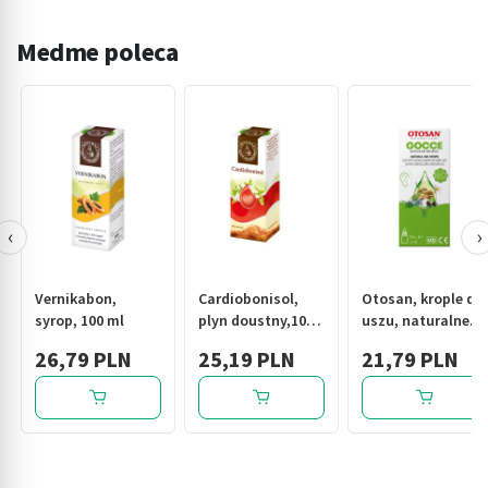
Medme poleca
‹
›
Vernikabon,
Cardiobonisol,
Otosan, krople do
syrop, 100 ml
plyn doustny,100
uszu, naturalne,
g
10 ml
26,79 PLN
25,19 PLN
21,79 PLN