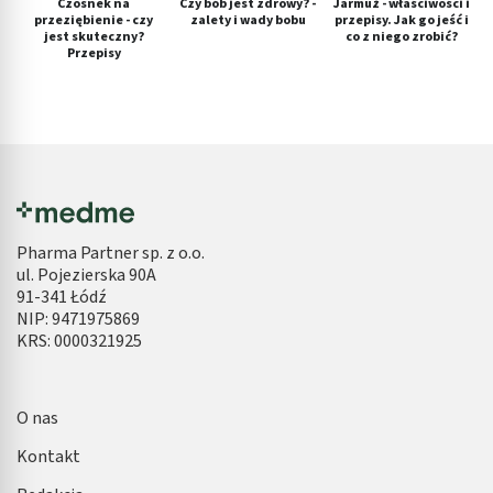
Czosnek na
Czy bób jest zdrowy? -
Jarmuż - właściwości i
przeziębienie - czy
zalety i wady bobu
przepisy. Jak go jeść i
jest skuteczny?
co z niego zrobić?
Przepisy
Pharma Partner sp. z o.o.
ul. Pojezierska 90A
91-341 Łódź
NIP: 9471975869
KRS: 0000321925
O nas
Kontakt