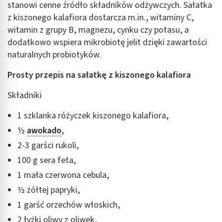
stanowi cenne źródło składników odżywczych. Sałatka
z kiszonego kalafiora dostarcza m.in., witaminy C,
witamin z grupy B, magnezu, cynku czy potasu, a
dodatkowo wspiera mikrobiotę jelit dzięki zawartości
naturalnych probiotyków.
Prosty przepis na sałatkę z kiszonego kalafiora
Składniki
1 szklanka różyczek kiszonego kalafiora,
½
awokado
,
2-3 garści rukoli,
100 g sera feta,
1 mała czerwona cebula,
½ żółtej papryki,
1 garść orzechów włoskich,
2 łyżki oliwy z oliwek,