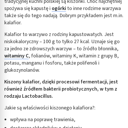
tradycyjnej kuchni polskiej są kiszonki. Choć najchętniej
spożywa się kapustę i
ogórki
to inne rodzime warzywa
także się do tego nadają. Dobrym przykładem jest m.in.
kalafior.
Kalafior to warzywo z rodziny kapustowatych. Jest
niskokaloryczny – 100 g to tylko 27 kcal. Uznaje się go
za jedno ze zdrowszych warzyw – to źródło błonnika,
witaminy C
, folianów, witaminy K, witamin z grupy B,
potasu, manganu i fosforu, także polifenoli i
glukozynolanów.
Kiszony kalafior, dzięki procesowi fermentacji, jest
również źródłem bakterii probiotycznych, w tym z
rodzaju Lactobacillus.
Jakie są właściwości kiszonego kalafiora?:
wpływa na poprawę trawienia,