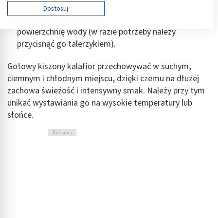
Używamy Twoich danych w następujących celach:
zacienione miejsce na 3-5 dni. Co 1-2 dni warto
Dostosuj
Cele przetwarzania IAB:
sprawdzać, czy kalafior nie wypłynął ponad
Przechowywanie informacji na urządzeniu lub
powierzchnię wody (w razie potrzeby należy
dostęp do nich
przycisnąć go talerzykiem).
Wykorzystywanie ograniczonych danych do
Gotowy kiszony kalafior przechowywać w suchym,
wyboru reklam
ciemnym i chłodnym miejscu, dzięki czemu na dłużej
Tworzenie profili w celu spersonalizowanych
zachowa świeżość i intensywny smak. Należy przy tym
reklam
unikać wystawiania go na wysokie temperatury lub
Wykorzystanie profili do wyboru
słońce.
spersonalizowanych reklam
Reklama
Tworzenie profili w celu personalizacji treści
Wykorzystywanie profili w celu doboru
spersonalizowanych treści
Pomiar efektywności reklam
Pomiar efektywności treści