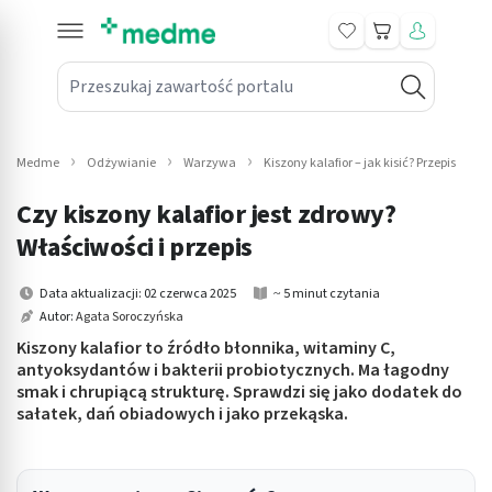
Koszyk
Przeszukaj zawartość portalu
in submenu: Leki na receptę
win submenu: Zdrowie
Medme
Odżywianie
Warzywa
Kiszony kalafior – jak kisić? Przepis
win submenu: Suplementy
Czy kiszony kalafior jest zdrowy?
win submenu: Mama i dziecko
Właściwości i przepis
win submenu: Kosmetyki
Data aktualizacji: 02 czerwca 2025
~ 5 minut czytania
Autor:
Agata Soroczyńska
win submenu: Higiena
Kiszony kalafior to źródło błonnika, witaminy C,
antyoksydantów i bakterii probiotycznych. Ma łagodny
win submenu: Sprzęt medyczny
smak i chrupiącą strukturę. Sprawdzi się jako dodatek do
sałatek, dań obiadowych i jako przekąska.
win submenu: Intymne
win submenu: Wellness