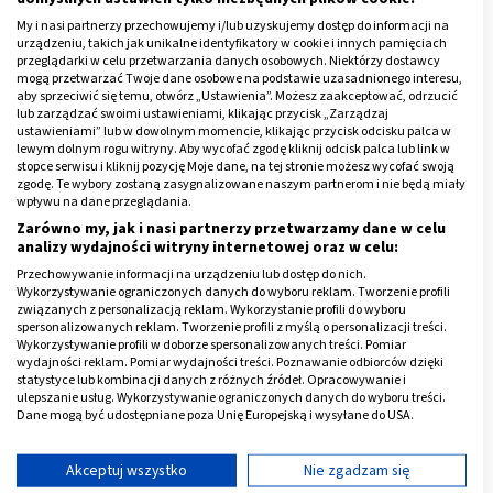
1 łyżeczka
gorczycy
,
My i nasi partnerzy przechowujemy i/lub uzyskujemy dostęp do informacji na
urządzeniu, takich jak unikalne identyfikatory w cookie i innych pamięciach
1 mały kawałek korzenia chrzanu.
przeglądarki w celu przetwarzania danych osobowych. Niektórzy dostawcy
mogą przetwarzać Twoje dane osobowe na podstawie uzasadnionego interesu,
aby sprzeciwić się temu, otwórz „Ustawienia”. Możesz zaakceptować, odrzucić
Przygotowanie
lub zarządzać swoimi ustawieniami, klikając przycisk „Zarządzaj
ustawieniami” lub w dowolnym momencie, klikając przycisk odcisku palca w
lewym dolnym rogu witryny. Aby wycofać zgodę kliknij odcisk palca lub link w
Kalafior należy umyć i podzielić na mniejsze różyczki.
stopce serwisu i kliknij pozycję Moje dane, na tej stronie możesz wycofać swoją
zgodę. Te wybory zostaną zasygnalizowane naszym partnerom i nie będą miały
W garnku zagotować 1 litr wody, dodać sól, liść
wpływu na dane przeglądania.
laurowy, ziele angielskie, czosnek (przed wrzuceniem
Zarówno my, jak i nasi partnerzy przetwarzamy dane w celu
do garnka można go lekko zgnieść), gorczycę i
analizy wydajności witryny internetowej oraz w celu:
chrzan. Wodę z przyprawami gotować na małym
Przechowywanie informacji na urządzeniu lub dostęp do nich.
Wykorzystywanie ograniczonych danych do wyboru reklam. Tworzenie profili
ogniu, aż sól się dobrze rozpuści.
związanych z personalizacją reklam. Wykorzystanie profili do wyboru
spersonalizowanych reklam. Tworzenie profili z myślą o personalizacji treści.
Różyczki kalafiora ułożyć w wyparzonym dużym
Wykorzystywanie profili w doborze spersonalizowanych treści. Pomiar
słoiku wraz z czosnkiem i chrzanem.
wydajności reklam. Pomiar wydajności treści. Poznawanie odbiorców dzięki
statystyce lub kombinacji danych z różnych źródeł. Opracowywanie i
Kalafior należy zalać przestudzoną solanką, tak aby
ulepszanie usług. Wykorzystywanie ograniczonych danych do wyboru treści.
Dane mogą być udostępniane poza Unię Europejską i wysyłane do USA.
warzywa były całkowicie zanurzone.
Twoja zgoda i polityka cookie dotyczą wyłącznie tej witryny/aplikacji.
Zakręcić lekko słoik (aby umożliwić odpływ
Wyświetl listę partnerów (11 dostawców IAB)
Akceptuj wszystko
Nie zgadzam się
powietrza podczas fermentacji) i odstawić w