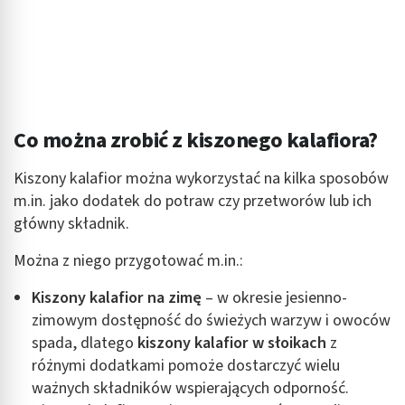
Rozumienie odbiorców dzięki statystyce lub
kombinacji danych z różnych źródeł
Rozwój i ulepszanie usług
Wykorzystywanie ograniczonych danych do
wyboru treści
Co można zrobić z kiszonego kalafiora?
Funkcje specjalne IAB:
Kiszony kalafior można wykorzystać na kilka sposobów
Użycie dokładnych danych geolokalizacyjnych
m.in. jako dodatek do potraw czy przetworów lub ich
główny składnik.
Identyfikowanie urządzeń na podstawie
aktywnie żądanych informacji
Można z niego przygotować m.in.:
Cele przetwarzania inne niż IAB:
Niezbędne
Kiszony kalafior na zimę
– w okresie jesienno-
zimowym dostępność do świeżych warzyw i owoców
Wydajność (Performance)
spada, dlatego
kiszony kalafior w słoikach
z
różnymi dodatkami pomoże dostarczyć wielu
Reklama / śledzenie
ważnych składników wspierających odporność.