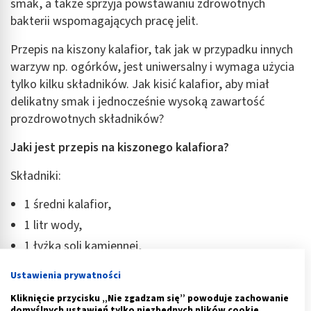
smak, a także sprzyja powstawaniu zdrowotnych
bakterii wspomagających pracę jelit.
Przepis na kiszony kalafior, tak jak w przypadku innych
warzyw np. ogórków, jest uniwersalny i wymaga użycia
tylko kilku składników. Jak kisić kalafior, aby miał
delikatny smak i jednocześnie wysoką zawartość
prozdrowotnych składników?
Jaki jest przepis na kiszonego kalafiora?
Składniki:
1 średni kalafior,
1 litr wody,
1 łyżka soli kamiennej,
4 ząbki czosnku,
Ustawienia prywatności
1 liść laurowy,
Kliknięcie przycisku „Nie zgadzam się” powoduje zachowanie
6 ziaren ziela angielskiego,
domyślnych ustawień tylko niezbędnych plików cookie.