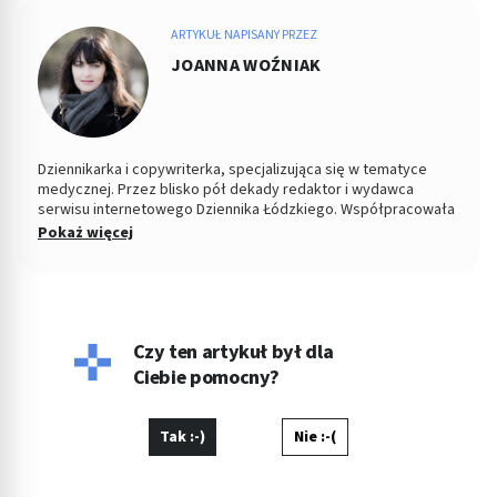
ARTYKUŁ NAPISANY PRZEZ
JOANNA WOŹNIAK
Dziennikarka i copywriterka, specjalizująca się w tematyce
medycznej. Przez blisko pół dekady redaktor i wydawca
serwisu internetowego Dziennika Łódzkiego. Współpracowała
z łódzkim ośrodkiem TVP. Absolwentka Filozofii oraz
Pokaż więcej
Dziennikarstwa i Komunikacji Społecznej na Uniwersytecie
Łódzkim. W wolnych chwilach fotografuje kontrasty ulicy i
eksperymentuje w kuchni.
Czy ten artykuł był dla
Ciebie pomocny?
Tak :-)
Nie :-(