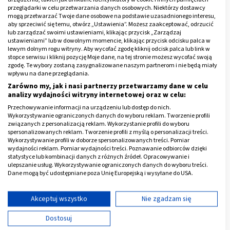
wieprzowy. Pacjentom zalecany jest szczególnie
przeglądarki w celu przetwarzania danych osobowych. Niektórzy dostawcy
mogą przetwarzać Twoje dane osobowe na podstawie uzasadnionego interesu,
kolagen rybi, gdyż jest najbardziej zbliżony do
aby sprzeciwić się temu, otwórz „Ustawienia”. Możesz zaakceptować, odrzucić
ludzkiego.
lub zarządzać swoimi ustawieniami, klikając przycisk „Zarządzaj
ustawieniami” lub w dowolnym momencie, klikając przycisk odcisku palca w
lewym dolnym rogu witryny. Aby wycofać zgodę kliknij odcisk palca lub link w
Reklama
stopce serwisu i kliknij pozycję Moje dane, na tej stronie możesz wycofać swoją
zgodę. Te wybory zostaną zasygnalizowane naszym partnerom i nie będą miały
wpływu na dane przeglądania.
Zarówno my, jak i nasi partnerzy przetwarzamy dane w celu
analizy wydajności witryny internetowej oraz w celu:
Przechowywanie informacji na urządzeniu lub dostęp do nich.
Wykorzystywanie ograniczonych danych do wyboru reklam. Tworzenie profili
związanych z personalizacją reklam. Wykorzystanie profili do wyboru
spersonalizowanych reklam. Tworzenie profili z myślą o personalizacji treści.
Wykorzystywanie profili w doborze spersonalizowanych treści. Pomiar
wydajności reklam. Pomiar wydajności treści. Poznawanie odbiorców dzięki
statystyce lub kombinacji danych z różnych źródeł. Opracowywanie i
ulepszanie usług. Wykorzystywanie ograniczonych danych do wyboru treści.
Dane mogą być udostępniane poza Unię Europejską i wysyłane do USA.
Twoja zgoda i polityka cookie dotyczą wyłącznie tej witryny/aplikacji.
Wyświetl listę partnerów (11 dostawców IAB)
Akceptuj wszystko
Nie zgadzam się
Używamy Twoich danych w następujących celach:
Kolagen do picia
Dostosuj
Cele przetwarzania IAB: