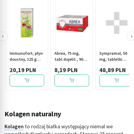
‹
›
Immunofort, płyn
Abrea, 75 mg,
Sympramol, 50
doustny, 125 g
tabl.dojelit., 90
mg, tabletki
(Leki Natury)
szt
drażowane
20,19 PLN
8,19 PLN
48,89 PLN
Kolagen naturalny
Kolagen
to rodzaj białka występujący niemal we