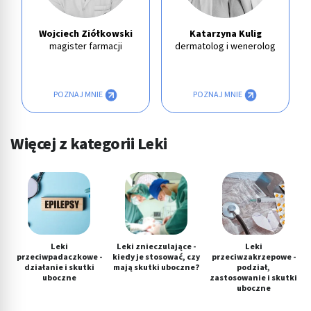
Wojciech Ziółkowski
Katarzyna Kulig
magister farmacji
dermatolog i wenerolog
POZNAJ MNIE
POZNAJ MNIE
Więcej z kategorii Leki
Leki
Leki znieczulające -
Leki
przeciwpadaczkowe -
kiedy je stosować, czy
przeciwzakrzepowe -
działanie i skutki
mają skutki uboczne?
podział,
uboczne
zastosowanie i skutki
uboczne