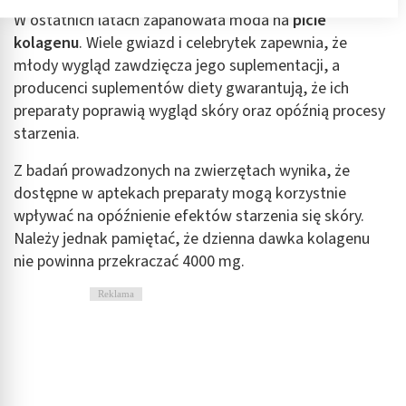
Przechowywanie informacji na urządzeniu lub
W ostatnich latach zapanowała moda na
picie
dostęp do nich
kolagenu
. Wiele gwiazd i celebrytek zapewnia, że
młody wygląd zawdzięcza jego suplementacji, a
Wykorzystywanie ograniczonych danych do
wyboru reklam
producenci suplementów diety gwarantują, że ich
preparaty poprawią wygląd skóry oraz opóźnią procesy
Tworzenie profili w celu spersonalizowanych
starzenia.
reklam
Z badań prowadzonych na zwierzętach wynika, że
Wykorzystanie profili do wyboru
spersonalizowanych reklam
dostępne w aptekach preparaty mogą korzystnie
wpływać na opóźnienie efektów starzenia się skóry.
Tworzenie profili w celu personalizacji treści
Należy jednak pamiętać, że dzienna dawka kolagenu
nie powinna przekraczać 4000 mg.
Wykorzystywanie profili w celu doboru
spersonalizowanych treści
Reklama
Pomiar efektywności reklam
Pomiar efektywności treści
Rozumienie odbiorców dzięki statystyce lub