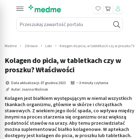
Koszyk
Przeszukaj zawartość portalu
in submenu: Leki na receptę
win submenu: Zdrowie
Medme
Zdrowie
Leki
Kolagen do picia, w tabletkach czy w proszku? Wł
win submenu: Suplementy
Kolagen do picia, w tabletkach czy w
win submenu: Mama i dziecko
proszku? Właściwości
win submenu: Kosmetyki
Data aktualizacji: 07 grudnia 2023
~ 3 minuty czytania
Autor:
Joanna Woźniak
win submenu: Higiena
Kolagen jest białkiem występującym w niemal wszystkich
tkankach organizmu, głównie w skórze i chrząstkach
win submenu: Sprzęt medyczny
stawowych. Z wiekiem jego ilość spada, co wpływa między
innymi na proces starzenia się organizmu oraz większą
win submenu: Intymne
podatność stawów na urazy. Aby temu przeciwdziałać
można suplementować białko kolagenowe. W aptekach
dostępny jest kolagen do picia, w proszku lub tabletkach.
win submenu: Wellness