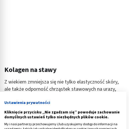
Kolagen na stawy
Z wiekiem zmniejsza się nie tylko elastyczność skóry,
ale także odporność chrząstek stawowych na urazy,
dlatego suplementacja kolagenu zalecana jest
Ustawienia prywatności
seniorom odczuwającym dolegliwości chrzęstno-
stawowe.
Kolagen na stawy
od wielu lat wykorzystuje
Kliknięcie przycisku „Nie zgadzam się” powoduje zachowanie
domyślnych ustawień tylko niezbędnych plików cookie.
się w profilaktyce schorzeń układu ruchu. Preparaty
apteczne na stawy zawierają kolagen rybi, bydlęcy lub
My i nasi partnerzy przechowujemy i/lub uzyskujemy dostęp do informacji na
urządzeniu, takich jak unikalne identyfikatory w cookie i innych pamięciach