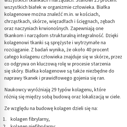
wszystkich tkankach i narządach. Stanowi 25 procent
wszystkich białek w organizmie człowieka. Białka
kolagenowe można znaleźć m.in. w kościach,
chrząstkach, skórze, więzadłach i ścięgnach, zębach
oraz naczyniach krwionośnych. Zapewniają one
tkankom i narządom strukturalną integralność. Dzięki
kolagenowi tkanki są sprężyste i wytrzymałe na
rozciąganie. Z badań wynika, że około 40 procent
całego kolagenu człowieka znajduje się w skórze, przez
co odgrywa on kluczową rolę w procesie starzenia
się skóry. Białka kolagenowe są także niezbędne do
naprawy tkanek i prawidłowego gojenia się ran.
Naukowcy wyróżniają 29 typów kolagenu, które
różnią się między sobą budową oraz lokalizacją w ciele.
Ze względu na budowę kolagen dzieli się na:
kolagen fibrylarny,
kolagen niefibrylarny: