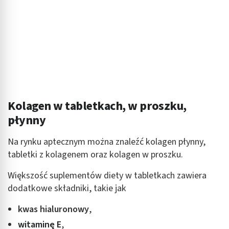
kombinacji danych z różnych źródeł
Rozwój i ulepszanie usług
Wykorzystywanie ograniczonych danych do
wyboru treści
Funkcje specjalne IAB:
Użycie dokładnych danych geolokalizacyjnych
Kolagen w tabletkach, w proszku,
Identyfikowanie urządzeń na podstawie
aktywnie żądanych informacji
płynny
Cele przetwarzania inne niż IAB:
Na rynku aptecznym można znaleźć kolagen płynny,
Niezbędne
tabletki z kolagenem oraz kolagen w proszku.
Wydajność (Performance)
Większość suplementów diety w tabletkach zawiera
dodatkowe składniki, takie jak
Reklama / śledzenie
kwas hialuronowy
,
witaminę E
,