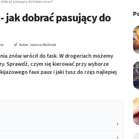
ak dobrać pasujący do koloru oczu?
P
- jak dobrać pasujący do
ia
Autor:
Joanna Woźniak
enia znów wrócił do łask. W drogeriach możemy
zy. Sprawdź, czym się kierować przy wyborze
jażowego faux paux i jaki tusz do rzęs najlepiej