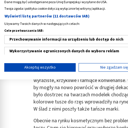
Dane mogą być udostępniane poza Unię Europejską i wysyłane do USA.
Twoja zgoda i polityka cookie dotyczą wyłącznie tej witryny/aplikacji.
Kolorowy tusz do rzęs
Wyświetl listę partnerów (11 dostawców IAB)
Używamy Twoich danych w następujących celach:
Kolorowy tusz do rzęs pojawił się w 1960 ro
Cele przetwarzania IAB:
marki kosmetycznej Revlon i od razu stał s
Przechowywanie informacji na urządzeniu lub dostęp do nich
pozbawionych kolorów czasach wojny kobiet
istną rewolucję w świecie makijażu. Mascary 
Wykorzystywanie ograniczonych danych do wyboru reklam
kupowały nie tylko nastolatki, ale także dor
Tworzenie profili w celu spersonalizowanych reklam
W latach 60. kolorowy
tusz do rzęs
stał się
Akceptuj wszystko
Nie zgadzam si
barwne rzęsy przypadł na lata 80., kiedy w
Wykorzystanie profili do wyboru spersonalizowanych reklam
wyraziste, krzykliwe i łamiące konwenanse
Tworzenie profili w celu personalizacji treści
by mogły na nowo powrócić w drugiej deka
było dostrzec na twarzach modelek chodząc
Wykorzystywanie profili w celu doboru spersonalizowanych tre
kolorowe tusze do rzęs wprowadziły na rynek
W ślad z nimi poszły także tańsze marki.
Pomiar efektywności reklam
Obecnie na rynku kosmetycznym bez proble
Pomiar efektywności treści
tęczy. Czym się kierować przy wyborze konkr