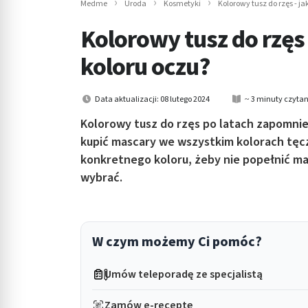
Medme
Uroda
Kosmetyki
Kolorowy tusz do rzęs - j
in submenu: Wellness
Kolorowy tusz do rzęs 
koloru oczu?
Data aktualizacji: 08 lutego 2024
~ 3 minuty czytan
Kolorowy tusz do rzęs po latach zapomni
kupić mascary we wszystkim kolorach tęc
konkretnego koloru, żeby nie popełnić maki
wybrać.
W czym możemy Ci pomóc?
Umów teleporadę ze specjalistą
Zamów e-receptę