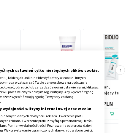
›
yślnych ustawień tylko niezbędnych plików cookie.
iu, takich jak unikalne identyfikatory w cookie i innych
awcy mogą przetwarzać Twoje dane osobowe na podstawie
 ust, 5
Diosminex szybka ulga dla
Bioliq Clean,
kceptować, odrzucić lub zarządzać swoimi ustawieniami, klikając
cisku palca w lewym dolnym rogu witryny. Aby wycofać zgodę
nóg, żel, 100 g
oczyszczający żel do
onie możesz wycofać swoją zgodę. Te wybory zostaną
mycia twarzy, 125 ml
.
28,49 PLN
32,49 PLN
y wydajności witryny internetowej oraz w celu:
niczonych danych do wyboru reklam. Tworzenie profili
ch reklam. Tworzenie profili z myślą o personalizacji treści.
klam. Pomiar wydajności treści. Poznawanie odbiorców dzięki
ług. Wykorzystywanie ograniczonych danych do wyboru treści.