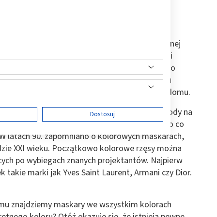
ku za sprawą Charlesa Revsona, właściciela znanej
ię ulubionym kosmetykiem kobiet. Po smutnych i
y zapragnęły mieć kolorowe rzęsy, co wywołało
w odcieniach zieleni, fioletu, błękitu oraz brązu
osłe kobiety, zarówno te pracujące, jak i panie domu.
 produktem must have, jednak pełen rozkwit mody na
ę
Dostosuj
 modzie królowały neonowe kolory oraz wszystko co
. W latach 90. zapomniano o kolorowych maskarach,
dzie XXI wieku. Początkowo kolorowe rzęsy można
ych po wybiegach znanych projektantów. Najpierw
ści
 takie marki jak Yves Saint Laurent, Armani czy Dior.
mu znajdziemy maskary we wszystkim kolorach
etnego koloru? Otóż okazuje się, że istnieją pewne