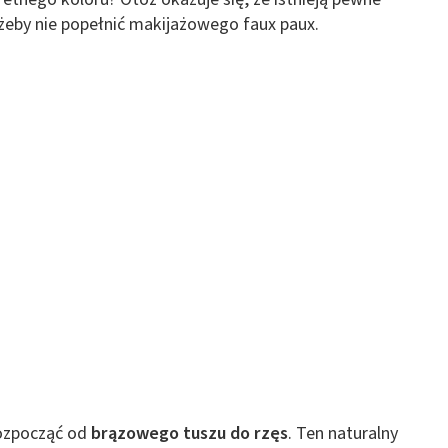
 z różnych źródeł
 żeby nie popełnić makijażowego faux paux.
ormacji
ozpocząć od
brązowego tuszu do rzęs
. Ten naturalny