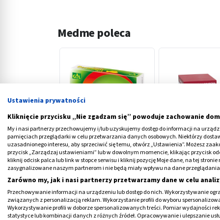
Medme poleca
Ustawienia prywatności
‹
Kliknięcie przycisku „Nie zgadzam się” powoduje zachowanie dom
My i nasi partnerzy przechowujemy i/lub uzyskujemy dostęp do informacji na urządzen
pamięciach przeglądarki w celu przetwarzania danych osobowych. Niektórzy dost
Gal Dermogal A + E, twist
Tisane, balsam do
uzasadnionego interesu, aby sprzeciwić się temu, otwórz „Ustawienia”. Możesz zaa
przycisk „Zarządzaj ustawieniami” lub w dowolnym momencie, klikając przycisk od
off, kosmetyki w
ml (4,7 g)
kliknij odcisk palca lub link w stopce serwisu i kliknij pozycję Moje dane, na tej str
kapsułkach, 48 szt.
zasygnalizowane naszym partnerom i nie będą miały wpływu na dane przeglądania
19,59 PLN
15,09 PLN
Zarówno my, jak i nasi partnerzy przetwarzamy dane w celu analiz
Przechowywanie informacji na urządzeniu lub dostęp do nich. Wykorzystywanie ogra
związanych z personalizacją reklam. Wykorzystanie profili do wyboru spersonalizowany
Wykorzystywanie profili w doborze spersonalizowanych treści. Pomiar wydajności re
statystyce lub kombinacji danych z różnych źródeł. Opracowywanie i ulepszanie us