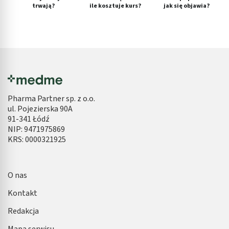
trwają?
ile kosztuje kurs?
jak się objawia?
Pharma Partner sp. z o.o.
ul. Pojezierska 90A
91-341 Łódź
NIP: 9471975869
KRS: 0000321925
O nas
Kontakt
Redakcja