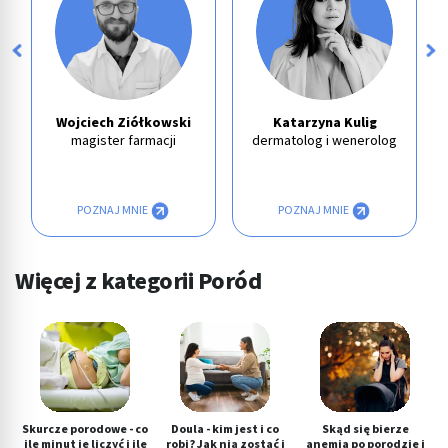
Wojciech Ziółkowski
Katarzyna Kulig
magister farmacji
dermatolog i wenerolog
POZNAJ MNIE
POZNAJ MNIE
Więcej z kategorii Poród
Skurcze porodowe - co
Doula - kim jest i co
Skąd się bierze
ile minut je liczyć i ile
robi? Jak nią zostać i
anemia po porodzie i