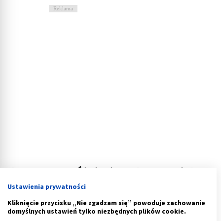
Reklama
Ile trwa wypróżnianie po lewatywie?
Ustawienia prywatności
Sama l
ewatywa trwa od 12 do 15 minut
, więc nie jest
Kliknięcie przycisku „Nie zgadzam się” powoduje zachowanie
to długi zabieg. Po wlaniu płynu zazwyczaj należy
domyślnych ustawień tylko niezbędnych plików cookie.
odczekać kilka minut, aż pojawi się uczucie parcia.