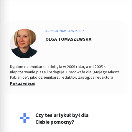
ARTYKUŁ NAPISANY PRZEZ
OLGA TOMASZEWSKA
Dyplom dziennikarza zdobyła w 2009 roku, a od 2005 r.
nieprzerwanie pisze i redaguje. Pracowała dla „Mojego Miasta
Pabianice”, jako dziennikarz, redaktor, zastępca redaktora
naczelnego i PR-owiec, współpracowała z „Nowym Życiem
Pokaż więcej
Pabianic" i licznymi portalami o tematyce zdrowotnej, tworząc
dla tych podmiotów artykuły. Jej konikiem jest tworzenie
treści z zakresu profilaktyki zdrowia, szeroko pojętej
psychologii oraz pediatrii. Jeśli nie pisze, wygina się na macie
ćwicząc hatha jogę jako nauczyciel i dozgonny uczeń.
Czy ten artykuł był dla
Ciebie pomocny?