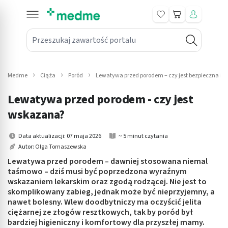
Koszyk
Przeszukaj zawartość portalu
in submenu: Leki na receptę
win submenu: Zdrowie
Medme
Ciąża
Poród
Lewatywa przed porodem – czy jest bezpieczna i c
win submenu: Suplementy
Lewatywa przed porodem - czy jest
win submenu: Mama i dziecko
wskazana?
win submenu: Kosmetyki
Data aktualizacji: 07 maja 2026
~ 5 minut czytania
Autor:
Olga Tomaszewska
win submenu: Higiena
Lewatywa przed porodem – dawniej stosowana niemal
taśmowo – dziś musi być poprzedzona wyraźnym
win submenu: Sprzęt medyczny
wskazaniem lekarskim oraz zgodą rodzącej. Nie jest to
skomplikowany zabieg, jednak może być nieprzyjemny, a
win submenu: Intymne
nawet bolesny. Wlew doodbytniczy ma oczyścić jelita
ciężarnej ze złogów resztkowych, tak by poród był
bardziej higieniczny i komfortowy dla przyszłej mamy.
win submenu: Wellness