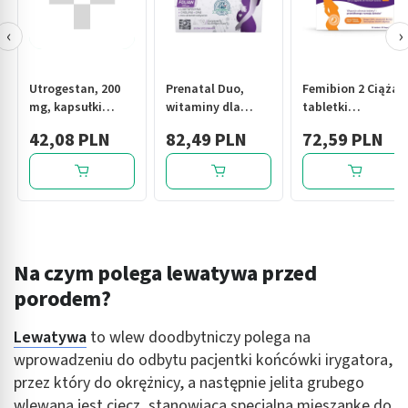
‹
›
Utrogestan, 200
Prenatal Duo,
Femibion 2 Ciąża,
mg, kapsułki
witaminy dla
tabletki
dopochwowe
kobiet w ciąży (od
powlekane +
42,08 PLN
82,49 PLN
72,59 PLN
miękkie, 15 szt.
13. tygodnia) i
kapsułki miękkie,
karmiących
28 szt. + 28 szt.
piersią, kapsułki,
60 szt.+ 30 szt.
(DHA, laktoferyna,
cholina)
Na czym polega lewatywa przed
porodem?
Lewatywa
to wlew doodbytniczy polega na
wprowadzeniu do odbytu pacjentki końcówki irygatora,
przez który do okrężnicy, a następnie jelita grubego
wlewana jest ciecz, stanowiąca specjalną mieszankę do