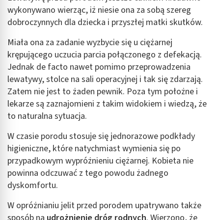
wykonywano wierząc, iż niesie ona za sobą szereg
dobroczynnych dla dziecka i przyszłej matki skutków.
Miała ona za zadanie wyzbycie się u ciężarnej
krępującego uczucia parcia połączonego z defekacją.
Jednak de facto nawet pomimo przeprowadzenia
lewatywy, stolce na sali operacyjnej i tak się zdarzają.
Zatem nie jest to żaden pewnik. Poza tym położne i
lekarze są zaznajomieni z takim widokiem i wiedzą, że
to naturalna sytuacja.
W czasie porodu stosuje się jednorazowe podkłady
higieniczne, które natychmiast wymienia się po
przypadkowym wypróżnieniu ciężarnej. Kobieta nie
powinna odczuwać z tego powodu żadnego
dyskomfortu.
W opróżnianiu jelit przed porodem upatrywano także
sposób na
udrożnienie dróg rodnych
. Wierzono, że