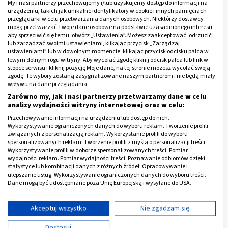
My i nasi partnerzy przechowujemy i/lub uzyskujemy dostęp do informacji na
Samo wypróżnianie może trwać
nawet kilka godzin
,
urządzeniu, takich jak unikalne identyfikatory w cookie i innych pamięciach
przeglądarki w celu przetwarzania danych osobowych. Niektórzy dostawcy
dlatego lewatywę przeprowadza się zazwyczaj
mogą przetwarzać Twoje dane osobowe na podstawie uzasadnionego interesu,
wieczorem dnia poprzedzającego poród bądź
aby sprzeciwić się temu, otwórz „Ustawienia”. Możesz zaakceptować, odrzucić
lub zarządzać swoimi ustawieniami, klikając przycisk „Zarządzaj
jakikolwiek zabieg, do którego jest potrzebna.
ustawieniami” lub w dowolnym momencie, klikając przycisk odcisku palca w
lewym dolnym rogu witryny. Aby wycofać zgodę kliknij odcisk palca lub link w
Najczęściej jednak zabieg ten wcale nie jest potrzebny
stopce serwisu i kliknij pozycję Moje dane, na tej stronie możesz wycofać swoją
zgodę. Te wybory zostaną zasygnalizowane naszym partnerom i nie będą miały
kobietom w ciąży. Na dobę przed porodem u kobiet
wpływu na dane przeglądania.
zaczyna wytwarzać się
hormon
(
prostaglandyna
),
Zarówno my, jak i nasi partnerzy przetwarzamy dane w celu
który często wywołuje
biegunkę
.
analizy wydajności witryny internetowej oraz w celu:
Przechowywanie informacji na urządzeniu lub dostęp do nich.
Reklama
Wykorzystywanie ograniczonych danych do wyboru reklam. Tworzenie profili
związanych z personalizacją reklam. Wykorzystanie profili do wyboru
spersonalizowanych reklam. Tworzenie profili z myślą o personalizacji treści.
Wykorzystywanie profili w doborze spersonalizowanych treści. Pomiar
wydajności reklam. Pomiar wydajności treści. Poznawanie odbiorców dzięki
statystyce lub kombinacji danych z różnych źródeł. Opracowywanie i
ulepszanie usług. Wykorzystywanie ograniczonych danych do wyboru treści.
Dane mogą być udostępniane poza Unię Europejską i wysyłane do USA.
Twoja zgoda i polityka cookie dotyczą wyłącznie tej witryny/aplikacji.
Wyświetl listę partnerów (11 dostawców IAB)
Akceptuj wszystko
Nie zgadzam się
Używamy Twoich danych w następujących celach:
Dostosuj