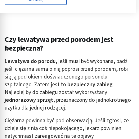
Cele przetwarzania IAB:
Przechowywanie informacji na urządzeniu lub
dostęp do nich
Wykorzystywanie ograniczonych danych do
wyboru reklam
Czy lewatywa przed porodem jest
bezpieczna?
Tworzenie profili w celu spersonalizowanych
reklam
Lewatywa do porodu
, jeśli musi być wykonana, bądź
Wykorzystanie profili do wyboru
jeśli ciężarna sama o nią poprosi przed porodem, robi
spersonalizowanych reklam
się ją pod okiem doświadczonego personelu
szpitalnego. Zatem jest to
bezpieczny zabieg
.
Tworzenie profili w celu personalizacji treści
Najlepiej by do zabiegu został wykorzystany
Wykorzystywanie profili w celu doboru
jednorazowy sprzęt
, przeznaczony do jednokrotnego
spersonalizowanych treści
użytku dla jednej rodzącej.
Pomiar efektywności reklam
Ciężarna powinna być pod obserwacją. Jeśli zgłosi, że
dzieje się z nią coś niepokojącego, lekarz powinien
Pomiar efektywności treści
natychmiast zareagować na te objawy.