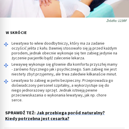
Źródło: 123RF
W SKRÓCIE
Lewatywa to wlew doodbytniczy, który ma za zadanie
oczyścić jelita z kału. Dawniej stosowało się ją przed każdym
porodem, jednak obecnie wykonuje się ten zabieg jedynie na
życzenie pacjentki bądź zalecenie lekarza.
Lewaywę wykonuje się głownie dla komfortu przyszłej mamy
- zarówno fizycznego jak i psychicznego. Sam zabieg nie jest
niestety zbyt przyjemny, ale trwa zaledwie kilkanaście minut.
Lewatywa to zabieg w pełni bezpieczny. Przeprowadza go
doświadczony personel szpitalny, a wykorzystuje się do
niego jednorazowy sprzęt. Jednak istnieją pewne
przeciwwskazania o wykonania lewatywy, jak np. chore
serce.
SPRAWDŹ TEŻ:
Jak przebiega poród naturalny?
Kiedy potrzebna jest cesarka?