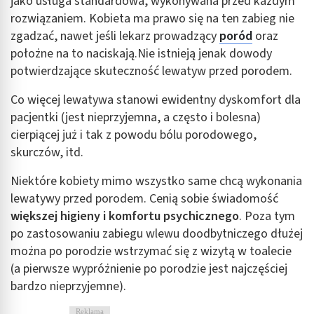
jako usługa standardowa, wykonywana przed każdym
rozwiązaniem. Kobieta ma prawo się na ten zabieg nie
zgadzać, nawet jeśli lekarz prowadzący
poród
oraz
położne na to naciskają.Nie istnieją jenak dowody
potwierdzające skuteczność lewatyw przed porodem.
Co więcej lewatywa stanowi ewidentny dyskomfort dla
pacjentki (jest nieprzyjemna, a często i bolesna)
cierpiącej już i tak z powodu bólu porodowego,
skurczów, itd.
Niektóre kobiety mimo wszystko same chcą wykonania
lewatywy przed porodem. Cenią sobie świadomość
większej higieny i komfortu psychicznego
. Poza tym
po zastosowaniu zabiegu wlewu doodbytniczego dłużej
można po porodzie wstrzymać się z wizytą w toalecie
(a pierwsze wypróżnienie po porodzie jest najczęściej
bardzo nieprzyjemne).
Reklama