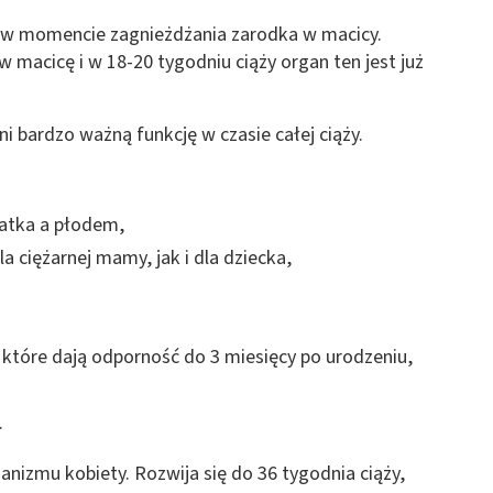
 z różnych źródeł
 w momencie zagnieżdżania zarodka w macicy.
 macicę i w 18-20 tygodniu ciąży organ ten jest już
i bardzo ważną funkcję w czasie całej ciąży.
atka a płodem,
ormacji
 ciężarnej mamy, jak i dla dziecka,
, które dają odporność do 3 miesięcy po urodzeniu,
.
nizmu kobiety. Rozwija się do 36 tygodnia ciąży,