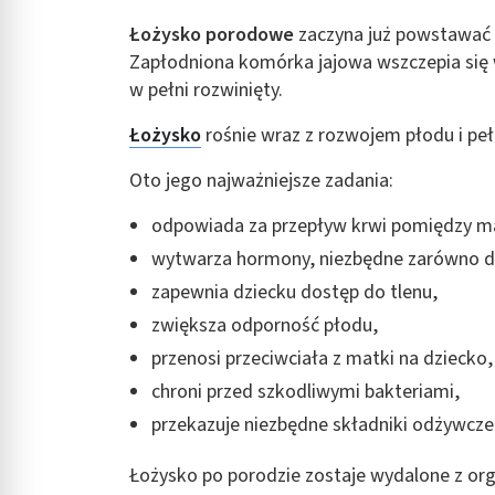
Rozumienie odbiorców dzięki statystyce lub kombinacji danych
Łożysko porodowe
zaczyna już powstawać
Zapłodniona komórka jajowa wszczepia się w
Rozwój i ulepszanie usług
w pełni rozwinięty.
Wykorzystywanie ograniczonych danych do wyboru treści
Łożysko
rośnie wraz z rozwojem płodu i pełn
Funkcje specjalne IAB:
Oto jego najważniejsze zadania:
Użycie dokładnych danych geolokalizacyjnych
odpowiada za przepływ krwi pomiędzy m
Identyfikowanie urządzeń na podstawie aktywnie żądanych inf
wytwarza hormony, niezbędne zarówno dla
Cele przetwarzania inne niż IAB:
zapewnia dziecku dostęp do tlenu,
Niezbędne
zwiększa odporność płodu,
Wydajność (Performance)
przenosi przeciwciała z matki na dziecko
Reklama / śledzenie
chroni przed szkodliwymi bakteriami,
przekazuje niezbędne składniki odżywcze
Łożysko po porodzie zostaje wydalone z orga