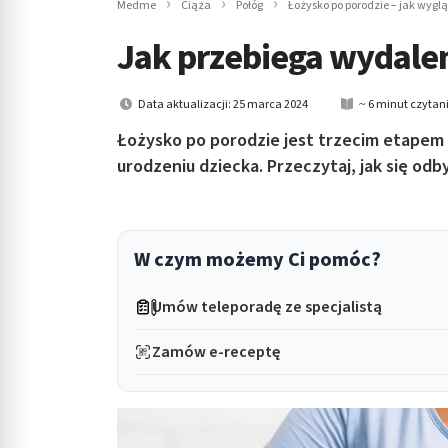
Medme
Ciąża
Połóg
Łożysko po porodzie – jak wygląd
in submenu: Wellness
Jak przebiega wydalen
Data aktualizacji: 25 marca 2024
~ 6 minut czytan
Łożysko po porodzie jest trzecim etapem
urodzeniu dziecka. Przeczytaj, jak się odb
W czym możemy Ci pomóc?
Umów teleporadę ze specjalistą
Zamów e-receptę