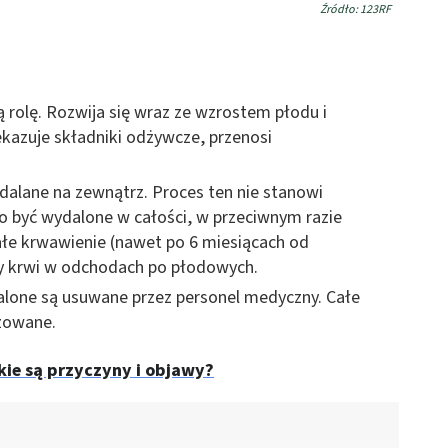
Źródło: 123RF
rolę. Rozwija się wraz ze wzrostem płodu i
ekazuje składniki odżywcze, przenosi
ydalane na zewnątrz. Proces ten nie stanowi
no być wydalone w całości, w przeciwnym razie
ałe krwawienie (nawet po 6 miesiącach od
py krwi w odchodach po płodowych.
dalone są usuwane przez personel medyczny. Całe
izowane.
kie są przyczyny i objawy?