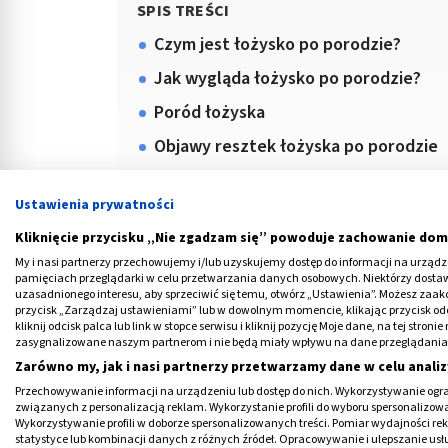
SPIS TREŚCI
Czym jest łożysko po porodzie?
Jak wygląda łożysko po porodzie?
Poród łożyska
Objawy resztek łożyska po porodzie
Jedzenie łożyska
Ustawienia prywatności
Kliknięcie przycisku „Nie zgadzam się” powoduje zachowanie dom
My i nasi partnerzy przechowujemy i/lub uzyskujemy dostęp do informacji na urządzen
pamięciach przeglądarki w celu przetwarzania danych osobowych. Niektórzy dost
uzasadnionego interesu, aby sprzeciwić się temu, otwórz „Ustawienia”. Możesz zaa
przycisk „Zarządzaj ustawieniami” lub w dowolnym momencie, klikając przycisk od
kliknij odcisk palca lub link w stopce serwisu i kliknij pozycję Moje dane, na tej str
zasygnalizowane naszym partnerom i nie będą miały wpływu na dane przeglądania
Medme poleca
Zarówno my, jak i nasi partnerzy przetwarzamy dane w celu analiz
Przechowywanie informacji na urządzeniu lub dostęp do nich. Wykorzystywanie ogra
związanych z personalizacją reklam. Wykorzystanie profili do wyboru spersonalizowany
Wykorzystywanie profili w doborze spersonalizowanych treści. Pomiar wydajności re
statystyce lub kombinacji danych z różnych źródeł. Opracowywanie i ulepszanie us