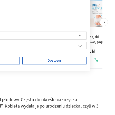
›
Canpol, wielorazowe
LAMAmi majtki
c, 10
majtki poporodowe,
wielorazowe, poporodow
siateczkowe, rozmiar S/M,
siateczkowe, L/XL, 2 sztu
10,39 PLN
5,99 PLN
2 szt.
ę
Dostosuj
ści
d płodowy. Często do określenia łożyska
Kobieta wydala je po urodzeniu dziecka, czyli w 3