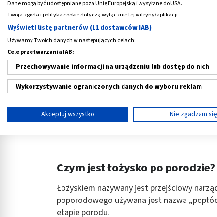
Dane mogą być udostępniane poza Unię Europejską i wysyłane do USA.
Twoja zgoda i polityka cookie dotyczą wyłącznie tej witryny/aplikacji.
Wyświetl listę partnerów (11 dostawców IAB)
‹
Używamy Twoich danych w następujących celach:
Cele przetwarzania IAB:
Przechowywanie informacji na urządzeniu lub dostęp do nich
Canpol, podkłady
Canpol, podkłady
poporodowe, 10 szt.
poporodowe na no
Wykorzystywanie ograniczonych danych do wyboru reklam
szt.
8,59 PLN
9,39 PLN
Tworzenie profili w celu spersonalizowanych reklam
Akceptuj wszystko
Nie zgadzam si
Wykorzystanie profili do wyboru spersonalizowanych reklam
Tworzenie profili w celu personalizacji treści
Czym jest łożysko po porodzie?
Wykorzystywanie profili w celu doboru spersonalizowanych tre
Pomiar efektywności reklam
Łożyskiem nazywany jest przejściowy narzą
poporodowego używana jest nazwa „popłód”. 
Pomiar efektywności treści
etapie porodu.