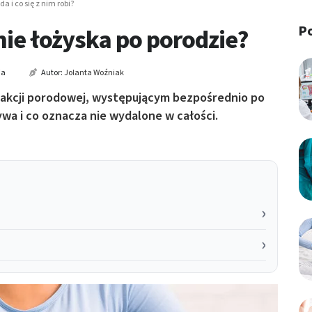
a i co się z nim robi?
P
ie łożyska po porodzie?
ia
Autor:
Jolanta Woźniak
 akcji porodowej, występującym bezpośrednio po
ywa i co oznacza nie wydalone w całości.