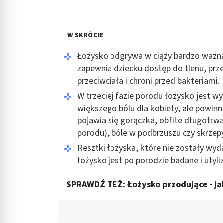
W SKRÓCIE
Łożysko odgrywa w ciąży bardzo ważną 
zapewnia dziecku dostęp do tlenu, prz
przeciwciała i chroni przed bakteriami.
W trzeciej fazie porodu łożysko jest w
większego bólu dla kobiety, ale powin
pojawia się gorączka, obfite długotrw
porodu), bóle w podbrzuszu czy skrze
Resztki łożyska, które nie zostały wy
łożysko jest po porodzie badane i utyl
SPRAWDŹ TEŻ:
Łożysko przodujące - ja