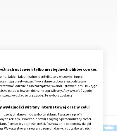
yślnych ustawień tylko niezbędnych plików cookie.
iu, takich jak unikalne identyfikatory w cookie i innych
awcy mogą przetwarzać Twoje dane osobowe na podstawie
kceptować, odrzucić lub zarządzać swoimi ustawieniami, klikając
cisku palca w lewym dolnym rogu witryny. Aby wycofać zgodę
onie możesz wycofać swoją zgodę. Te wybory zostaną
.
y wydajności witryny internetowej oraz w celu:
niczonych danych do wyboru reklam. Tworzenie profili
ch reklam. Tworzenie profili z myślą o personalizacji treści.
klam. Pomiar wydajności treści. Poznawanie odbiorców dzięki
ług. Wykorzystywanie ograniczonych danych do wyboru treści.