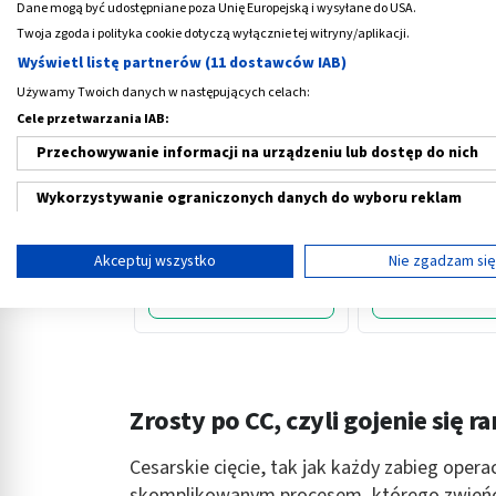
Dane mogą być udostępniane poza Unię Europejską i wysyłane do USA.
Twoja zgoda i polityka cookie dotyczą wyłącznie tej witryny/aplikacji.
Wyświetl listę partnerów (11 dostawców IAB)
Używamy Twoich danych w następujących celach:
Cele przetwarzania IAB:
‹
Przechowywanie informacji na urządzeniu lub dostęp do nich
Canpol, podkłady
Sideral Folic, pro
Wykorzystywanie ograniczonych danych do wyboru reklam
poporodowe, 10 szt.
saszetkach, 20 sz
Tworzenie profili w celu spersonalizowanych reklam
8,59 PLN
80,59 PLN
Akceptuj wszystko
Nie zgadzam si
Wykorzystanie profili do wyboru spersonalizowanych reklam
Tworzenie profili w celu personalizacji treści
Wykorzystywanie profili w celu doboru spersonalizowanych tre
Zrosty po CC, czyli gojenie się r
Pomiar efektywności reklam
Cesarskie cięcie, tak jak każdy zabieg oper
Pomiar efektywności treści
skomplikowanym procesem, którego zwieńcze