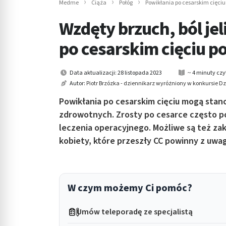
Medme
Ciąża
Połóg
Powikłania po cesarskim cięci
in submenu: Wellness
Wzdęty brzuch, ból jeli
po cesarskim cięciu p
Data aktualizacji: 28 listopada 2023
~ 4 minuty czy
Autor:
Piotr Brzózka - dziennikarz wyróżniony w konkursie 
Powikłania po cesarskim cięciu mogą st
zdrowotnych. Zrosty po cesarce często po
leczenia operacyjnego. Możliwe są też za
kobiety, które przeszły CC powinny z uwa
W czym możemy Ci pomóc?
Umów teleporadę ze specjalistą