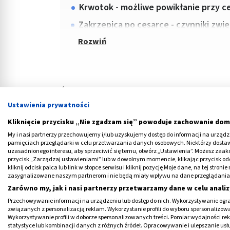
Krwotok - możliwe powikłanie przy ce
Zakrzepica po cesarce - czynniki zwi
Źródła naukowe podają, iż poród przez
cesa
poważnych powikłań u matki, aniżeli poród n
Ustawienia prywatności
zagrożenia, związane m.in. z wytworzeniem n
Kliknięcie przycisku „Nie zgadzam się” powoduje zachowanie dom
My i nasi partnerzy przechowujemy i/lub uzyskujemy dostęp do informacji na urządzen
Kobiety, które urodziły dziecko przez CC, p
pamięciach przeglądarki w celu przetwarzania danych osobowych. Niektórzy dost
niepokojące objawy takie jak częste bóle brz
uzasadnionego interesu, aby sprzeciwić się temu, otwórz „Ustawienia”. Możesz zaa
przycisk „Zarządzaj ustawieniami” lub w dowolnym momencie, klikając przycisk od
świadomość, że cesarskie cięcie nie pozosta
kliknij odcisk palca lub link w stopce serwisu i kliknij pozycję Moje dane, na tej str
zasygnalizowane naszym partnerom i nie będą miały wpływu na dane przeglądania
Zarówno my, jak i nasi partnerzy przetwarzamy dane w celu analiz
Medme poleca
Przechowywanie informacji na urządzeniu lub dostęp do nich. Wykorzystywanie ogra
związanych z personalizacją reklam. Wykorzystanie profili do wyboru spersonalizowany
Wykorzystywanie profili w doborze spersonalizowanych treści. Pomiar wydajności re
statystyce lub kombinacji danych z różnych źródeł. Opracowywanie i ulepszanie us