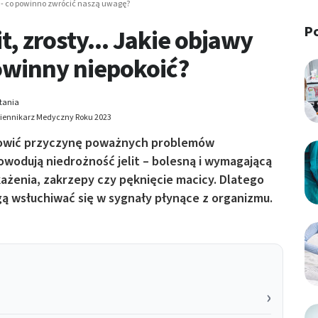
u - co powinno zwrócić naszą uwagę?
P
t, zrosty... Jakie objawy
owinny niepokoić?
tania
Dziennikarz Medyczny Roku 2023
anowić przyczynę poważnych problemów
wodują niedrożność jelit – bolesną i wymagającą
każenia, zakrzepy czy pęknięcie macicy. Dlatego
gą wsłuchiwać się w sygnały płynące z organizmu.