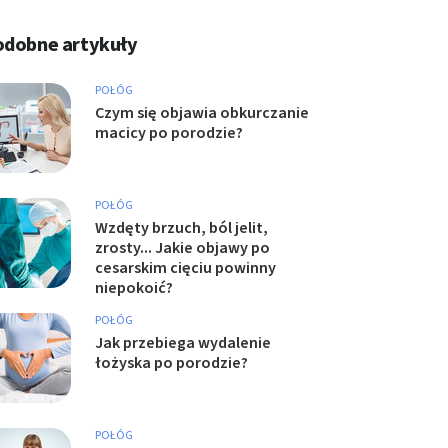
odobne artykuły
POŁÓG
Czym się objawia obkurczanie
macicy po porodzie?
POŁÓG
Wzdęty brzuch, ból jelit,
zrosty... Jakie objawy po
cesarskim cięciu powinny
niepokoić?
POŁÓG
Jak przebiega wydalenie
łożyska po porodzie?
POŁÓG