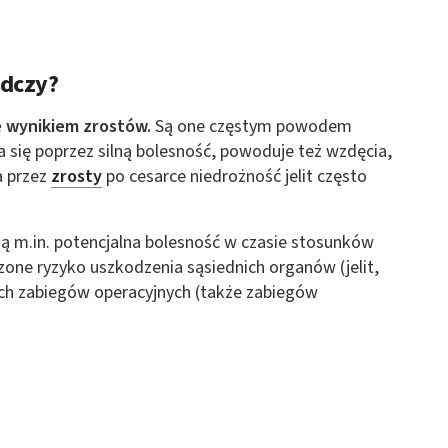
adczy?
ie wynikiem zrostów.
Są one częstym powodem
a się poprzez silną bolesność, powoduje też wzdęcia,
a przez
zrosty
po cesarce niedrożność jelit często
ą m.in. potencjalna bolesność w czasie stosunków
zone ryzyko uszkodzenia sąsiednich organów (jelit,
ch zabiegów operacyjnych (także zabiegów