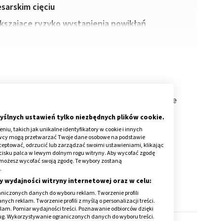
sarskim cięciu
ększające ryzyko wystąpienia powikłań
rskie cięcie
niesie 4-krotnie wyższe ryzyko
aturalny. Także dzieci narażone są na określone
ieprawidłowej flory bakteryjnej w jelitach.
yślnych ustawień tylko niezbędnych plików cookie.
iu, takich jak unikalne identyfikatory w cookie i innych
owinny w kolejnych latach zwracać uwagę na
awcy mogą przetwarzać Twoje dane osobowe na podstawie
ucha, wzdęcia, zaparcia; należy też mieć
kceptować, odrzucić lub zarządzać swoimi ustawieniami, klikając
cisku palca w lewym dolnym rogu witryny. Aby wycofać zgodę
je bez wpływu na kolejne porody.
onie możesz wycofać swoją zgodę. Te wybory zostaną
.
y wydajności witryny internetowej oraz w celu:
niczonych danych do wyboru reklam. Tworzenie profili
ch reklam. Tworzenie profili z myślą o personalizacji treści.
klam. Pomiar wydajności treści. Poznawanie odbiorców dzięki
ług. Wykorzystywanie ograniczonych danych do wyboru treści.