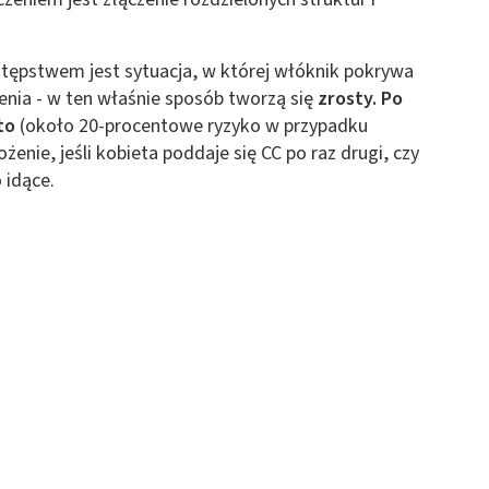
 z różnych źródeł
tępstwem jest sytuacja, w której włóknik pokrywa
enia - w ten właśnie sposób tworzą się
zrosty. Po
sto
(około 20-procentowe ryzyko w przypadku
enie, jeśli kobieta poddaje się CC po raz drugi, czy
 idące.
ormacji