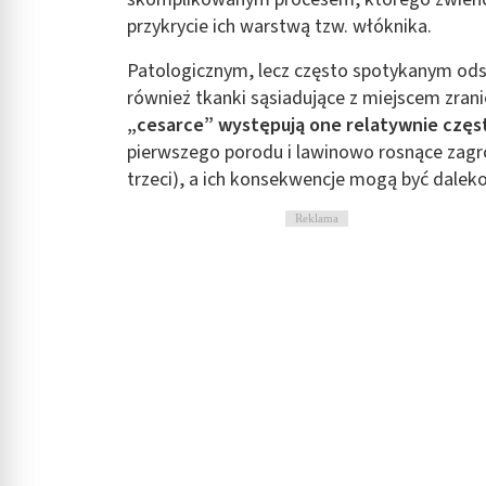
Rozumienie odbiorców dzięki statystyce lub kombinacji danych
przykrycie ich warstwą tzw. włóknika.
Rozwój i ulepszanie usług
Patologicznym, lecz często spotykanym ods
również tkanki sąsiadujące z miejscem zrani
Wykorzystywanie ograniczonych danych do wyboru treści
„cesarce” występują one relatywnie czę
Funkcje specjalne IAB:
pierwszego porodu i lawinowo rosnące zagroż
trzeci), a ich konsekwencje mogą być daleko
Użycie dokładnych danych geolokalizacyjnych
Identyfikowanie urządzeń na podstawie aktywnie żądanych inf
Reklama
Cele przetwarzania inne niż IAB:
Niezbędne
Wydajność (Performance)
Reklama / śledzenie