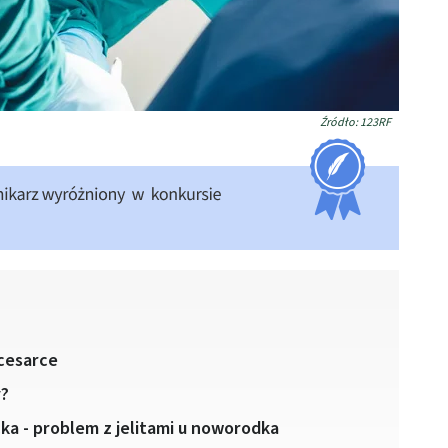
Źródło: 123RF
 cesarce
y?
ecka - problem z jelitami u noworodka