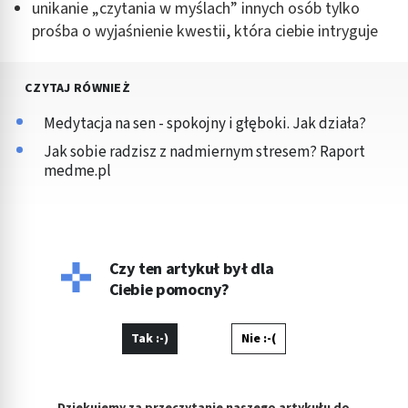
Tworzenie profili w celu personalizacji treści
unikanie „czytania w myślach” innych osób tylko
prośba o wyjaśnienie kwestii, która ciebie intryguje
Wykorzystywanie profili w celu doboru
spersonalizowanych treści
CZYTAJ RÓWNIEŻ
Pomiar efektywności reklam
Medytacja na sen - spokojny i głęboki. Jak działa?
Pomiar efektywności treści
Jak sobie radzisz z nadmiernym stresem? Raport
Rozumienie odbiorców dzięki statystyce lub
medme.pl
kombinacji danych z różnych źródeł
Rozwój i ulepszanie usług
Wykorzystywanie ograniczonych danych do
Czy ten artykuł był dla
wyboru treści
Ciebie pomocny?
Funkcje specjalne IAB:
Użycie dokładnych danych geolokalizacyjnych
Tak :-)
Nie :-(
Identyfikowanie urządzeń na podstawie
aktywnie żądanych informacji
Dziękujemy za przeczytanie naszego artykułu do