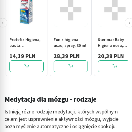
‹
›
Protefix Higiena,
Fonix higiena
Sterimar Baby
pasta
uszu, spray, 30 ml
Higiena nosa,
oczyszczająca do
spray, 50 ml
14,19 PLN
28,39 PLN
20,39 PLN
protez, 75 ml
Medytacja dla mózgu - rodzaje
Istnieją różne rodzaje medytacji, których wspólnym
celem jest usprawnienie aktywności mózgu, wyjście
poza myślenie automatyczne i osiągnięcie spokoju.