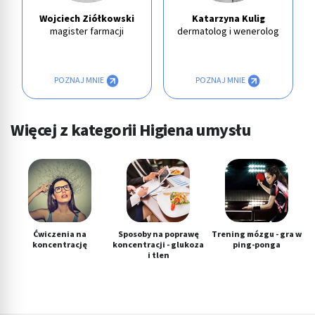
Wojciech Ziółkowski
Katarzyna Kulig
magister farmacji
dermatolog i wenerolog
POZNAJ MNIE
POZNAJ MNIE
Więcej z kategorii Higiena umysłu
Ćwiczenia na
Sposoby na poprawę
Trening mózgu - gra w
koncentrację
koncentracji - glukoza
ping-ponga
i tlen