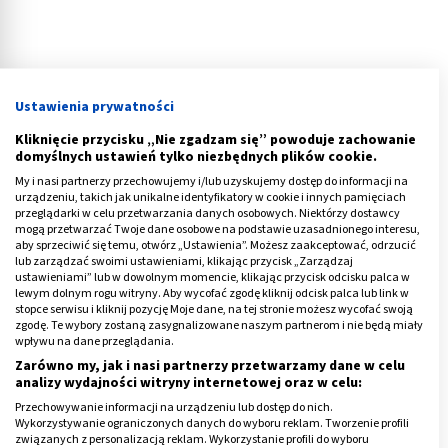
Ustawienia prywatności
Kliknięcie przycisku „Nie zgadzam się” powoduje zachowanie
domyślnych ustawień tylko niezbędnych plików cookie.
Jak zmienia się aktywność mózgu gdy
My i nasi partnerzy przechowujemy i/lub uzyskujemy dostęp do informacji na
medytujesz?
urządzeniu, takich jak unikalne identyfikatory w cookie i innych pamięciach
przeglądarki w celu przetwarzania danych osobowych. Niektórzy dostawcy
mogą przetwarzać Twoje dane osobowe na podstawie uzasadnionego interesu,
Gdy zaczynasz medytować, zmieniasz aktywność
aby sprzeciwić się temu, otwórz „Ustawienia”. Możesz zaakceptować, odrzucić
lub zarządzać swoimi ustawieniami, klikając przycisk „Zarządzaj
mózgu ze stanu beta (12 do ok. 28 Hz) do stanu alfa
ustawieniami” lub w dowolnym momencie, klikając przycisk odcisku palca w
(od 8 do 13 Hz). W rezultacie tego:
lewym dolnym rogu witryny. Aby wycofać zgodę kliknij odcisk palca lub link w
stopce serwisu i kliknij pozycję Moje dane, na tej stronie możesz wycofać swoją
zgodę. Te wybory zostaną zasygnalizowane naszym partnerom i nie będą miały
obniża się aktywność emocjonalnych struktur mózgu
wpływu na dane przeglądania.
(ciała migdałowate), które odpowiedzialne są m.in.
Zarówno my, jak i nasi partnerzy przetwarzamy dane w celu
za odczuwanie strachu -
to daje ci kontrolę nad
analizy wydajności witryny internetowej oraz w celu:
emocjami
Przechowywanie informacji na urządzeniu lub dostęp do nich.
Wykorzystywanie ograniczonych danych do wyboru reklam. Tworzenie profili
optymalizuje się wydzielanie neuroprzekaźników
związanych z personalizacją reklam. Wykorzystanie profili do wyboru