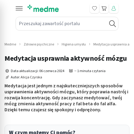
Koszyk
Przeszukaj zawartość portalu
in submenu: Leki na receptę
win submenu: Zdrowie
Medme
Zdrowie psychiczne
Higiena umysłu
Medytacja usprawnia ak
win submenu: Suplementy
Medytacja usprawnia aktywność mózgu
win submenu: Mama i dziecko
Data aktualizacji: 06 czerwca 2024
~ 1 minuta czytania
Autor:
Alicja Czyrska
win submenu: Kosmetyki
​Medytacja jest jednym z najskuteczniejszych sposobów
win submenu: Higiena
usprawnienia aktywności mózgu, który poprawia nastrój i
rozwija koncentrację. Gdy zaczynasz medytować, twój
mózg zmienia aktywność pracy z fal beta do fal alfa.
win submenu: Sprzęt medyczny
Dzięki temu czujesz się spokojny i odprężony.
win submenu: Intymne
win submenu: Wellness
W czym możemy Ci pomóc?