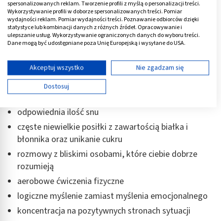
spersonalizowanych reklam. Tworzenie profili z myślą o personalizacji treści.
regulujących samopoczucie takich jak: serotonina
Wykorzystywanie profili w doborze spersonalizowanych treści. Pomiar
(odpowiada za poczucie zadowolenia i przyjemności)
wydajności reklam. Pomiar wydajności treści. Poznawanie odbiorców dzięki
statystyce lub kombinacji danych z różnych źródeł. Opracowywanie i
i dopamina (odpowiada za aktywne poszukiwanie
ulepszanie usług. Wykorzystywanie ograniczonych danych do wyboru treści.
nowości, daje chęć do działania) -
to rozwija
Dane mogą być udostępniane poza Unię Europejską i wysyłane do USA.
Twoja zgoda i polityka cookie dotyczą wyłącznie tej witryny/aplikacji.
pozytywny nastrój i aktywizuje koncentrację
Wyświetl listę partnerów (11 dostawców IAB)
Akceptuj wszystko
Nie zgadzam się
Inne czynniki pozwalające zachować zdrowie i
Używamy Twoich danych w następujących celach:
Dostosuj
optymalną aktywność mózgu to:
Cele przetwarzania IAB:
Przechowywanie informacji na urządzeniu lub
odpowiednia ilość snu
dostęp do nich
częste niewielkie posiłki z zawartością białka i
Wykorzystywanie ograniczonych danych do
błonnika oraz unikanie cukru
wyboru reklam
rozmowy z bliskimi osobami, które ciebie dobrze
Tworzenie profili w celu spersonalizowanych
rozumieją
reklam
aerobowe ćwiczenia fizyczne
Wykorzystanie profili do wyboru
logiczne myślenie zamiast myślenia emocjonalnego
spersonalizowanych reklam
koncentracja na pozytywnych stronach sytuacji