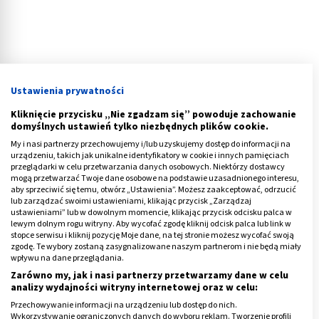
Ustawienia prywatności
Kliknięcie przycisku „Nie zgadzam się” powoduje zachowanie
domyślnych ustawień tylko niezbędnych plików cookie.
My i nasi partnerzy przechowujemy i/lub uzyskujemy dostęp do informacji na
Grypowe zapalenie płuc - co to?
urządzeniu, takich jak unikalne identyfikatory w cookie i innych pamięciach
przeglądarki w celu przetwarzania danych osobowych. Niektórzy dostawcy
mogą przetwarzać Twoje dane osobowe na podstawie uzasadnionego interesu,
Kolejne popularne schorzenie to grypowe zapalenie
aby sprzeciwić się temu, otwórz „Ustawienia”. Możesz zaakceptować, odrzucić
lub zarządzać swoimi ustawieniami, klikając przycisk „Zarządzaj
płuc. Powstaje ono wskutek infekcji wirusami grypy
ustawieniami” lub w dowolnym momencie, klikając przycisk odcisku palca w
typu A lub B. Objawia się takimi dolegliwościami jak
lewym dolnym rogu witryny. Aby wycofać zgodę kliknij odcisk palca lub link w
stopce serwisu i kliknij pozycję Moje dane, na tej stronie możesz wycofać swoją
kaszel, nieżyt nosa czy podwyższona temperatura
zgodę. Te wybory zostaną zasygnalizowane naszym partnerom i nie będą miały
wpływu na dane przeglądania.
ciała
. Do tego nierzadko pojawiają się bóle mięśni i
Zarówno my, jak i nasi partnerzy przetwarzamy dane w celu
ogólne osłabienie organizmu. Zdarzają się także
analizy wydajności witryny internetowej oraz w celu:
przypadki, w których występuje nawet krwioplucie.
Przechowywanie informacji na urządzeniu lub dostęp do nich.
Wykorzystywanie ograniczonych danych do wyboru reklam. Tworzenie profili