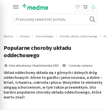
Koszyk
Przeszukaj zawartość portalu
in submenu: Leki na receptę
win submenu: Zdrowie
Medme
Zdrowie
Pulmonologia
Choroby układu oddechowego
Popu
win submenu: Suplementy
Popularne choroby układu
win submenu: Mama i dziecko
oddechowego
win submenu: Kosmetyki
Data aktualizacji: 14 października 2025
~ 2 minuty czytania
Układ oddechowy składa się z górnych i dolnych dróg
win submenu: Higiena
oddechowych. Górne to gardło i jama nosowa, a dolne –
krtań, tchawica, oskrzela i płuca. Wszystkie te elementy
win submenu: Sprzęt medyczny
ulegają schorzeniom, w tym także przewlekłym. Oto
bardzo popularne choroby układu oddechowego, które
win submenu: Intymne
warto znać!
win submenu: Wellness