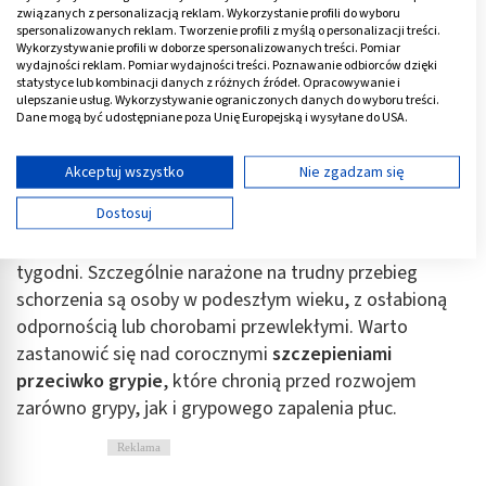
Do grypowego zapalenia płuc dochodzi wskutek
związanych z personalizacją reklam. Wykorzystanie profili do wyboru
spersonalizowanych reklam. Tworzenie profili z myślą o personalizacji treści.
rozwijającej się grypy i jej nasilających się objawów. To
Wykorzystywanie profili w doborze spersonalizowanych treści. Pomiar
choroba wymagająca
bezwarunkowej wizyty u
wydajności reklam. Pomiar wydajności treści. Poznawanie odbiorców dzięki
statystyce lub kombinacji danych z różnych źródeł. Opracowywanie i
lekarza
, ponieważ może nieść poważne konsekwencje
ulepszanie usług. Wykorzystywanie ograniczonych danych do wyboru treści.
dla zdrowia. Specjalista dobiera odpowiednie leki o
Dane mogą być udostępniane poza Unię Europejską i wysyłane do USA.
Twoja zgoda i polityka cookie dotyczą wyłącznie tej witryny/aplikacji.
działaniu niwelującym symptomy. Czasami konieczne
Wyświetl listę partnerów (11 dostawców IAB)
staje się podłączenie pacjenta do tlenu, by usprawnić
Akceptuj wszystko
Nie zgadzam się
oddychanie.
Używamy Twoich danych w następujących celach:
Dostosuj
Cele przetwarzania IAB:
Walka z zapaleniem płuc może trwać nawet kilka
Przechowywanie informacji na urządzeniu lub
tygodni. Szczególnie narażone na trudny przebieg
dostęp do nich
schorzenia są osoby w podeszłym wieku, z osłabioną
Wykorzystywanie ograniczonych danych do
odpornością lub chorobami przewlekłymi. Warto
wyboru reklam
zastanowić się nad corocznymi
szczepieniami
przeciwko grypie
, które chronią przed rozwojem
Tworzenie profili w celu spersonalizowanych
reklam
zarówno grypy, jak i grypowego zapalenia płuc.
Wykorzystanie profili do wyboru
Reklama
spersonalizowanych reklam