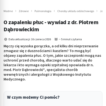
Medme
Zdrowie
Pulmonologia
Choroby układu oddechowego
Jak 
O zapaleniu płuc - wywiad z dr. Piotrem
Dąbrowieckim
Data aktualizacji: 16 czerwca 2026
~ 5 minut czytania
Męczy cię wysoka gorączka, a od kilku dni nieprzerwanie
zmagasz się z dusznościami i kaszlem? To mogą być
objawy zapalenia płuc. O tym, jakie szczepionki mogą nas
uchronić przed chorobą, dlaczego warto udać się do
lekarza i kto wymaga opieki szpitalnej opowiada dr n.
med. Piotr Dąbrowiecki*, specjalista chorób
wewnętrznych i alergologii z Wojskowego Instytutu
Medycznego.
W czym możemy Ci pomóc?