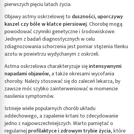
pierwszych pięciu latach życia.
Cele przetwarzania inne niż IAB:
Objawy astmy oskrzelowej to
duszności, uporczywy
Niezbędne
kaszel czy bóle w klatce piersiowej
. Chorobę mogą
Wydajność (Performance)
powodować czynniki genetyczne i środowiskowe.
Jednym z badań diagnostycznych w celu
Reklama / śledzenie
zdiagnozowania schorzenia jest pomiar stężenia tlenku
azotu w powietrzu wydychanym z oskrzeli.
Astma oskrzelowa charakteryzuje się
intensywnymi
napadami objawów
, a także okresami wycofania
choroby. Należy stosować się do zaleceń lekarza, by
zawsze móc szybko zainterweniować w momencie
nasilenia symptomów.
Istnieje wiele popularnych chorób układu
oddechowego, a zapalenie krtani to zdecydowanie
jedno z najpowszechniejszych. Warto pamiętać o
regularnej
profilaktyce i zdrowym trybie życia
, które