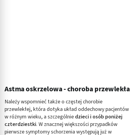
Tworzenie profili w celu personalizacji treści
Wykorzystywanie profili w celu doboru
spersonalizowanych treści
Pomiar efektywności reklam
Pomiar efektywności treści
Rozumienie odbiorców dzięki statystyce lub
kombinacji danych z różnych źródeł
Rozwój i ulepszanie usług
Astma oskrzelowa - choroba przewlekła
Wykorzystywanie ograniczonych danych do
wyboru treści
Należy wspomnieć także o częstej chorobie
Funkcje specjalne IAB:
przewlekłej, która dotyka układ oddechowy pacjentów
Użycie dokładnych danych geolokalizacyjnych
w różnym wieku, a szczególnie
dzieci i osób poniżej
czterdziestki
. W znacznej większości przypadków
Identyfikowanie urządzeń na podstawie
pierwsze symptomy schorzenia występują już w
aktywnie żądanych informacji