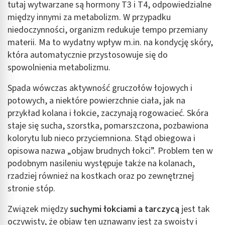
tutaj wytwarzane są hormony T3 i T4, odpowiedzialne
między innymi za metabolizm. W przypadku
niedoczynności, organizm redukuje tempo przemiany
materii. Ma to wydatny wpływ m.in. na kondycję skóry,
która automatycznie przystosowuje się do
spowolnienia metabolizmu.
Spada wówczas aktywność gruczołów łojowych i
potowych, a niektóre powierzchnie ciała, jak na
przykład kolana i łokcie, zaczynają rogowacieć. Skóra
staje się sucha, szorstka, pomarszczona, pozbawiona
kolorytu lub nieco przyciemniona. Stąd obiegowa i
opisowa nazwa „objaw brudnych łokci”. Problem ten w
podobnym nasileniu występuje także na kolanach,
rzadziej również na kostkach oraz po zewnętrznej
stronie stóp.
Związek między
suchymi łokciami a tarczycą
jest tak
oczywisty, że objaw ten uznawany jest za swoisty i