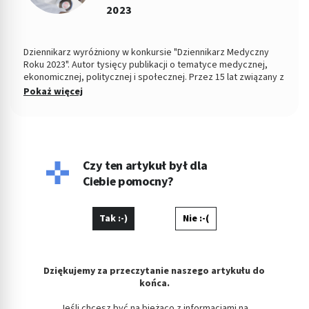
2023
Dziennikarz wyróżniony w konkursie "Dziennikarz Medyczny
Roku 2023". Autor tysięcy publikacji o tematyce medycznej,
ekonomicznej, politycznej i społecznej. Przez 15 lat związany z
Dziennikiem Łódzkim i Polska TheTimes. Z wykształcenia
Pokaż więcej
socjolog stosunków politycznych, absolwent Wydziału
Ekonomiczno-Socjologicznego Uniwersytetu Łódzkiego. Po
godzinach fotografuje, projektuje, maluje, tworzy muzykę.
Czy ten artykuł był dla
Ciebie pomocny?
Tak :-)
Nie :-(
Dziękujemy za przeczytanie naszego artykułu do
końca.
Jeśli chcesz być na bieżąco z informacjami na