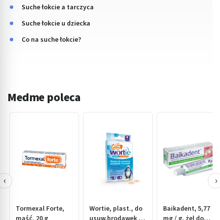
Suche łokcie a tarczyca
Suche łokcie u dziecka
Co na suche łokcie?
Medme poleca
‹
›
Tormexal Forte,
Wortie, plast., do
Baikadent, 5,77
maść, 20 g
usuw.brodawek i
mg / g, żel do