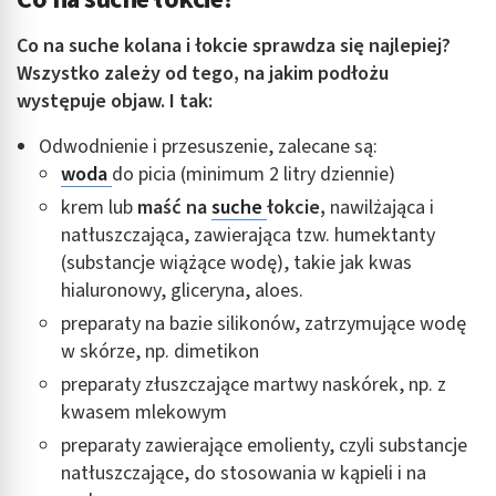
Wykorzystywanie ograniczonych danych do
wyboru reklam
Co na suche kolana i łokcie sprawdza się najlepiej?
Wszystko zależy od tego, na jakim podłożu
Tworzenie profili w celu spersonalizowanych
reklam
występuje objaw. I tak:
Wykorzystanie profili do wyboru
Odwodnienie i przesuszenie, zalecane są:
spersonalizowanych reklam
woda
do picia (minimum 2 litry dziennie)
krem lub
maść na
suche
łokcie,
nawilżająca i
Tworzenie profili w celu personalizacji treści
natłuszczająca, zawierająca tzw. humektanty
Wykorzystywanie profili w celu doboru
(substancje wiążące wodę), takie jak kwas
spersonalizowanych treści
hialuronowy, gliceryna, aloes.
Pomiar efektywności reklam
preparaty na bazie silikonów, zatrzymujące wodę
w skórze, np. dimetikon
Pomiar efektywności treści
preparaty złuszczające martwy naskórek, np. z
Rozumienie odbiorców dzięki statystyce lub
kwasem mlekowym
kombinacji danych z różnych źródeł
preparaty zawierające emolienty, czyli substancje
Rozwój i ulepszanie usług
natłuszczające, do stosowania w kąpieli i na