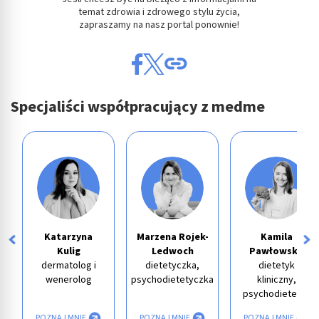
temat zdrowia i zdrowego stylu życia,
zapraszamy na nasz portal ponownie!
Specjaliści współpracujący z medme
Katarzyna
Marzena Rojek-
Kamila
Kulig
Ledwoch
Pawłowska
dermatolog i
dietetyczka,
dietetyk
wenerolog
psychodietetyczka
kliniczny,
psychodietetyk
POZNAJ MNIE
POZNAJ MNIE
POZNAJ MNIE