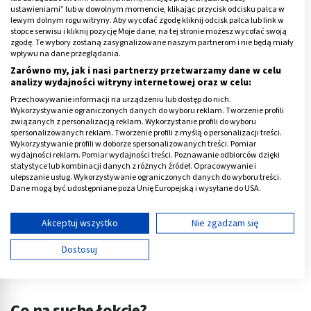
ustawieniami” lub w dowolnym momencie, klikając przycisk odcisku palca w
Atopowe zapalenie skóry
jest chorobą wymagającą
lewym dolnym rogu witryny. Aby wycofać zgodę kliknij odcisk palca lub link w
stopce serwisu i kliknij pozycję Moje dane, na tej stronie możesz wycofać swoją
codziennej pielęgnacji i leczenia farmakologicznego w
zgodę. Te wybory zostaną zasygnalizowane naszym partnerom i nie będą miały
okresach zaostrzenia.
wpływu na dane przeglądania.
Zarówno my, jak i nasi partnerzy przetwarzamy dane w celu
analizy wydajności witryny internetowej oraz w celu:
Reklama
Przechowywanie informacji na urządzeniu lub dostęp do nich.
Wykorzystywanie ograniczonych danych do wyboru reklam. Tworzenie profili
związanych z personalizacją reklam. Wykorzystanie profili do wyboru
spersonalizowanych reklam. Tworzenie profili z myślą o personalizacji treści.
Wykorzystywanie profili w doborze spersonalizowanych treści. Pomiar
wydajności reklam. Pomiar wydajności treści. Poznawanie odbiorców dzięki
statystyce lub kombinacji danych z różnych źródeł. Opracowywanie i
ulepszanie usług. Wykorzystywanie ograniczonych danych do wyboru treści.
Dane mogą być udostępniane poza Unię Europejską i wysyłane do USA.
Twoja zgoda i polityka cookie dotyczą wyłącznie tej witryny/aplikacji.
Wyświetl listę partnerów (11 dostawców IAB)
Akceptuj wszystko
Nie zgadzam się
Używamy Twoich danych w następujących celach:
Dostosuj
Cele przetwarzania IAB:
Przechowywanie informacji na urządzeniu lub
dostęp do nich
Co na suche łokcie?