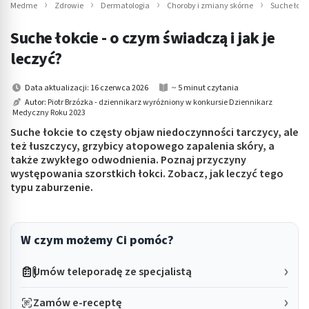
Medme
Zdrowie
Dermatologia
Choroby i zmiany skórne
Suche łokci
Suche łokcie - o czym świadczą i jak je
leczyć?
Data aktualizacji: 16 czerwca 2026
~ 5 minut czytania
Autor:
Piotr Brzózka - dziennikarz wyróżniony w konkursie Dziennikarz
Medyczny Roku 2023
Suche łokcie to częsty objaw niedoczynności tarczycy, ale
też łuszczycy, grzybicy atopowego zapalenia skóry, a
także zwykłego odwodnienia. Poznaj przyczyny
występowania szorstkich łokci. Zobacz, jak leczyć tego
typu zaburzenie.
W czym możemy Ci pomóc?
Umów teleporadę ze specjalistą
Zamów e-receptę