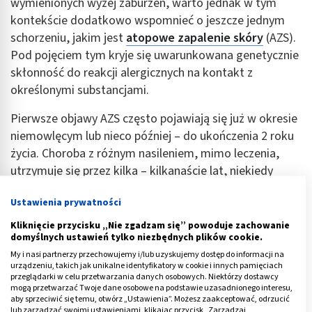
wymienionych wyżej zaburzeń, warto jednak w tym
kontekście dodatkowo wspomnieć o jeszcze jednym
schorzeniu, jakim jest
atopowe zapalenie skóry
(AZS).
Pod pojęciem tym kryje się uwarunkowana genetycznie
skłonność do reakcji alergicznych na kontakt z
określonymi substancjami.
Pierwsze objawy AZS często pojawiają się już w okresie
niemowlęcym lub nieco później – do ukończenia 2 roku
życia. Choroba z różnym nasileniem, mimo leczenia,
utrzymuje się przez kilka – kilkanaście lat, niekiedy
nawet dłużej.
Ustawienia prywatności
Charakterystyczne dla niej są:
Kliknięcie przycisku „Nie zgadzam się” powoduje zachowanie
domyślnych ustawień tylko niezbędnych plików cookie.
sucha skóra na łokciach i kolanach u dziecka
nieco
My i nasi partnerzy przechowujemy i/lub uzyskujemy dostęp do informacji na
starszego, a u niemowląt – głównie na buzi
urządzeniu, takich jak unikalne identyfikatory w cookie i innych pamięciach
przeglądarki w celu przetwarzania danych osobowych. Niektórzy dostawcy
Silne łuszczenie i towarzyszący temu świąd o dużym
mogą przetwarzać Twoje dane osobowe na podstawie uzasadnionego interesu,
natężeniu, prowokujący chęć drapania skóry.
aby sprzeciwić się temu, otwórz „Ustawienia”. Możesz zaakceptować, odrzucić
lub zarządzać swoimi ustawieniami, klikając przycisk „Zarządzaj