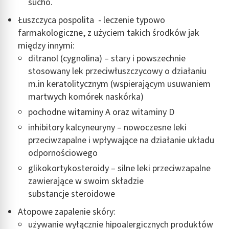
sucho.
Wykorzystywanie ograniczonych danych do
wyboru treści
Łuszczyca pospolita - leczenie typowo
farmakologiczne, z użyciem takich środków jak
Funkcje specjalne IAB:
między innymi:
Użycie dokładnych danych geolokalizacyjnych
ditranol (cygnolina) – stary i powszechnie
stosowany lek przeciwłuszczycowy o działaniu
Identyfikowanie urządzeń na podstawie
aktywnie żądanych informacji
m.in keratolitycznym (wspierającym usuwaniem
martwych komórek naskórka)
Cele przetwarzania inne niż IAB:
pochodne witaminy A oraz witaminy D
Niezbędne
inhibitory kalcyneuryny – nowoczesne leki
Wydajność (Performance)
przeciwzapalne i wpływające na działanie układu
odpornościowego
Reklama / śledzenie
glikokortykosteroidy – silne leki przeciwzapalne
zawierające w swoim składzie
substancje steroidowe
Atopowe zapalenie skóry:
używanie wyłącznie hipoalergicznych produktów