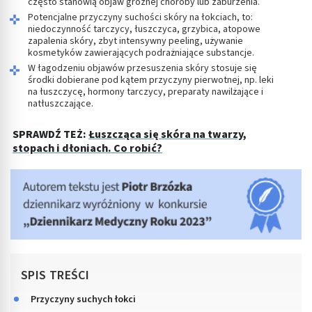
często stanowią objaw groźnej choroby lub zaburzenia.
Potencjalne przyczyny suchości skóry na łokciach, to:
niedoczynność tarczycy, łuszczyca, grzybica, atopowe
zapalenia skóry, zbyt intensywny peeling, używanie
kosmetyków zawierających podrażniające substancje.
W łagodzeniu objawów przesuszenia skóry stosuje się
środki dobierane pod kątem przyczyny pierwotnej, np. leki
na łuszczycę, hormony tarczycy, preparaty nawilżające i
natłuszczające.
SPRAWDŹ TEŻ:
Łuszcząca się skóra na twarzy,
stopach i dłoniach. Co robić?
SPIS TREŚCI
Przyczyny suchych łokci