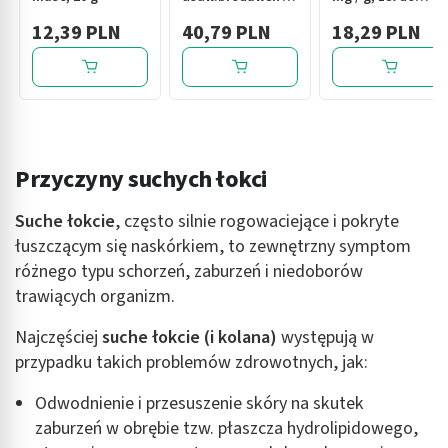
kurzajek, 15 szt
stosowania w
12,39 PLN
40,79 PLN
18,29 PLN
jamie ustnej, 15 g
Przyczyny suchych łokci
Suche łokcie
, często silnie rogowaciejące i pokryte
łuszczącym się naskórkiem, to zewnętrzny symptom
różnego typu schorzeń, zaburzeń i niedoborów
trawiących organizm.
Najczęściej
suche łokcie (i kolana)
występują w
przypadku takich problemów zdrowotnych, jak:
Odwodnienie i przesuszenie skóry na skutek
zaburzeń w obrębie tzw. płaszcza hydrolipidowego,