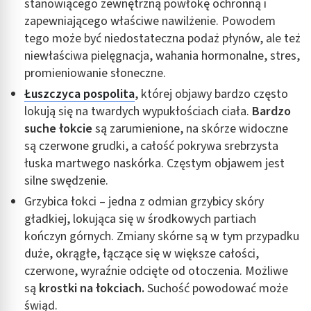
stanowiącego zewnętrzną powłokę ochronną i
zapewniającego właściwe nawilżenie. Powodem
tego może być niedostateczna podaż płynów, ale też
niewłaściwa pielęgnacja, wahania hormonalne, stres,
promieniowanie słoneczne.
Łuszczyca pospolita
, której objawy bardzo często
lokują się na twardych wypukłościach ciała.
Bardzo
suche łokcie
są zarumienione, na skórze widoczne
są czerwone grudki, a całość pokrywa srebrzysta
łuska martwego naskórka. Częstym objawem jest
silne swędzenie.
Grzybica łokci – jedna z odmian grzybicy skóry
gładkiej, lokująca się w środkowych partiach
kończyn górnych. Zmiany skórne są w tym przypadku
duże, okrągłe, łączące się w większe całości,
czerwone, wyraźnie odcięte od otoczenia. Możliwe
są
krostki na łokciach.
Suchość powodować może
świąd.