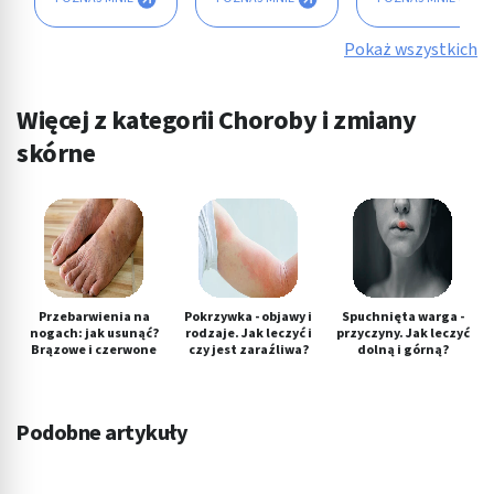
Pokaż wszystkich
Więcej z kategorii Choroby i zmiany
skórne
Przebarwienia na
Pokrzywka - objawy i
Spuchnięta warga -
nogach: jak usunąć?
rodzaje. Jak leczyć i
przyczyny. Jak leczyć
Brązowe i czerwone
czy jest zaraźliwa?
dolną i górną?
Podobne artykuły