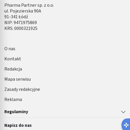
Pharma Partner sp. z o.o.
ul. Pojezierska 90A
91-341 Łódź
NIP: 9471975869
KRS: 0000321925
O nas
Kontakt
Redakcja
Mapa serwisu
Zasady redakcyjne
Reklama
Regulaminy
Latem łatwie
Napisz do nas
Robisz ten błąd?