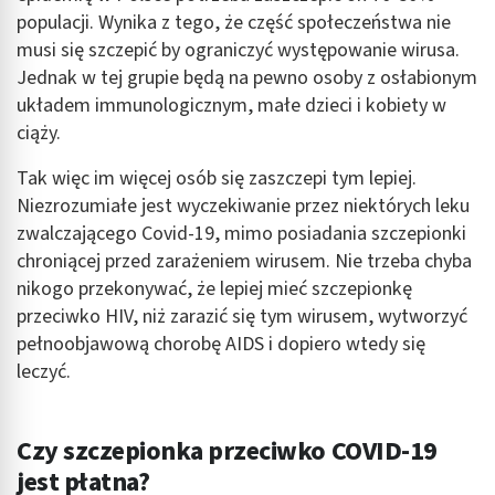
populacji. Wynika z tego, że część społeczeństwa nie
Identyfikowanie urządzeń na podstawie
musi się szczepić by ograniczyć występowanie wirusa.
aktywnie żądanych informacji
Jednak w tej grupie będą na pewno osoby z osłabionym
Cele przetwarzania inne niż IAB:
układem immunologicznym, małe dzieci i kobiety w
Niezbędne
ciąży.
Wydajność (Performance)
Tak więc im więcej osób się zaszczepi tym lepiej.
Niezrozumiałe jest wyczekiwanie przez niektórych leku
Reklama / śledzenie
zwalczającego Covid-19, mimo posiadania szczepionki
chroniącej przed zarażeniem wirusem. Nie trzeba chyba
nikogo przekonywać, że lepiej mieć szczepionkę
przeciwko HIV, niż zarazić się tym wirusem, wytworzyć
pełnoobjawową chorobę AIDS i dopiero wtedy się
leczyć.
Czy szczepionka przeciwko COVID-19
jest płatna?