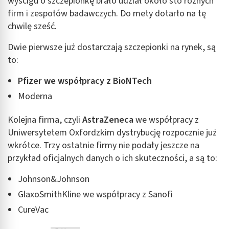
wyścigu o szczepionkę brało udział około sto różnych
firm i zespołów badawczych. Do mety dotarło na tę
chwilę sześć.
Dwie pierwsze już dostarczają szczepionki na rynek, są
to:
Pfizer we współpracy z BioNTech
Moderna
Kolejna firma, czyli
AstraZeneca
we współpracy z
Uniwersytetem Oxfordzkim dystrybucję rozpocznie już
wkrótce. Trzy ostatnie firmy nie podały jeszcze na
przykład oficjalnych danych o ich skuteczności, a są to:
Johnson&Johnson
GlaxoSmithKline we współpracy z Sanofi
CureVac