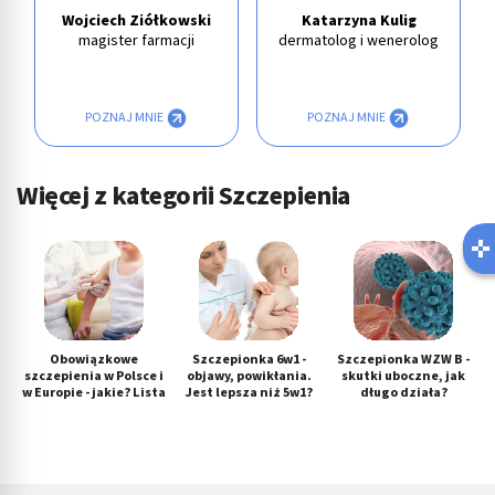
Wojciech Ziółkowski
Katarzyna Kulig
magister farmacji
dermatolog i wenerolog
POZNAJ MNIE
POZNAJ MNIE
Więcej z kategorii Szczepienia
Obowiązkowe
Szczepionka 6w1 -
Szczepionka WZW B -
szczepienia w Polsce i
objawy, powikłania.
skutki uboczne, jak
w Europie - jakie? Lista
Jest lepsza niż 5w1?
długo działa?