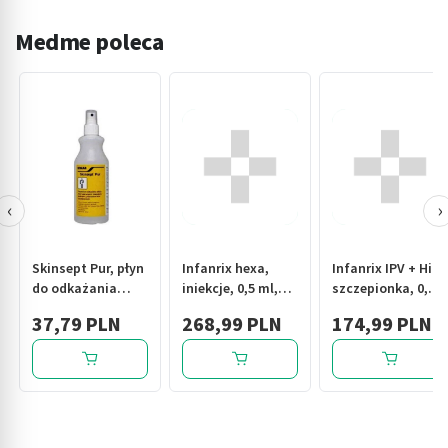
Medme poleca
‹
›
Skinsept Pur, płyn
Infanrix hexa,
Infanrix IPV + Hib,
do odkażania
iniekcje, 0,5 ml,
szczepionka, 0,5
skóry, 350 ml
szczepionka,
ml (1-dawka), 1
37,79 PLN
268,99 PLN
174,99 PLN
1fiolka +
ampułko -
ampułko-
strzykawka + 1
strzykawka + igły
fiolka + 2 igły