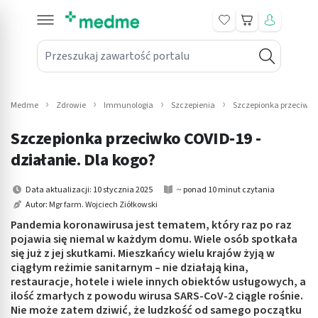
Koszyk
Przeszukaj zawartość portalu
in submenu: Leki na receptę
win submenu: Zdrowie
Medme
Zdrowie
Immunologia
Szczepienia
Szczepionka przeciwko 
win submenu: Suplementy
Szczepionka przeciwko COVID-19 -
win submenu: Mama i dziecko
działanie. Dla kogo?
win submenu: Kosmetyki
Data aktualizacji: 10 stycznia 2025
~ ponad 10 minut czytania
Autor:
Mgr farm. Wojciech Ziółkowski
win submenu: Higiena
Pandemia koronawirusa jest tematem, który raz po raz
pojawia się niemal w każdym domu. Wiele osób spotkała
win submenu: Sprzęt medyczny
się już z jej skutkami. Mieszkańcy wielu krajów żyją w
ciągłym reżimie sanitarnym – nie działają kina,
win submenu: Intymne
restauracje, hotele i wiele innych obiektów usługowych, a
ilość zmarłych z powodu wirusa SARS-CoV-2 ciągle rośnie.
Nie może zatem dziwić, że ludzkość od samego początku
win submenu: Wellness