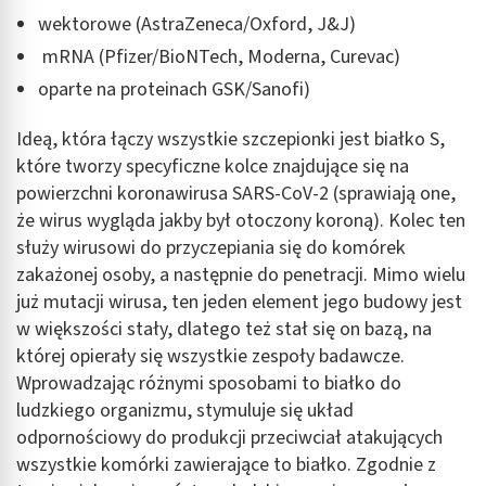
wektorowe (AstraZeneca/Oxford, J&J)
mRNA (Pfizer/BioNTech, Moderna, Curevac)
oparte na proteinach GSK/Sanofi)
Ideą, która łączy wszystkie szczepionki jest białko S,
które tworzy specyficzne kolce znajdujące się na
powierzchni koronawirusa SARS-CoV-2 (sprawiają one,
że wirus wygląda jakby był otoczony koroną). Kolec ten
służy wirusowi do przyczepiania się do komórek
zakażonej osoby, a następnie do penetracji. Mimo wielu
już mutacji wirusa, ten jeden element jego budowy jest
w większości stały, dlatego też stał się on bazą, na
której opierały się wszystkie zespoły badawcze.
Wprowadzając różnymi sposobami to białko do
ludzkiego organizmu, stymuluje się układ
odpornościowy do produkcji przeciwciał atakujących
wszystkie komórki zawierające to białko. Zgodnie z