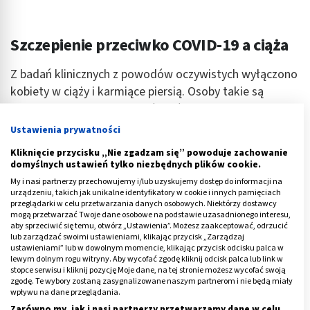
Szczepienie przeciwko COVID-19 a ciąża
Z badań klinicznych z powodów oczywistych wyłączono
kobiety w ciąży i karmiące piersią. Osoby takie są
badane w ostatniej kolejności jeśli lek nie jest
skierowany wyłącznie do nich. Przy zaszczepieniu około
Ustawienia prywatności
70% społeczeństwa, kobiety w ciąży powinny być
Kliknięcie przycisku „Nie zgadzam się” powoduje zachowanie
chronione w sposób naturalny.
domyślnych ustawień tylko niezbędnych plików cookie.
My i nasi partnerzy przechowujemy i/lub uzyskujemy dostęp do informacji na
Mimo to, w badaniu klinicznym Pfizera doszło do
urządzeniu, takich jak unikalne identyfikatory w cookie i innych pamięciach
przeglądarki w celu przetwarzania danych osobowych. Niektórzy dostawcy
przypadku, że po zaszczepieniu, 8 kobiet dowiedziało
mogą przetwarzać Twoje dane osobowe na podstawie uzasadnionego interesu,
się, że jest w ciąży. Do tej pory nie odnotowano
aby sprzeciwić się temu, otwórz „Ustawienia”. Możesz zaakceptować, odrzucić
lub zarządzać swoimi ustawieniami, klikając przycisk „Zarządzaj
nieprawidłowości w rozwoju płodów.
ustawieniami” lub w dowolnym momencie, klikając przycisk odcisku palca w
lewym dolnym rogu witryny. Aby wycofać zgodę kliknij odcisk palca lub link w
Reklama
stopce serwisu i kliknij pozycję Moje dane, na tej stronie możesz wycofać swoją
zgodę. Te wybory zostaną zasygnalizowane naszym partnerom i nie będą miały
wpływu na dane przeglądania.
Zarówno my, jak i nasi partnerzy przetwarzamy dane w celu