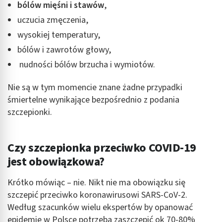
bólów mięśni i stawów
,
Wykorzystanie profili do wyboru
uczucia zmęczenia,
spersonalizowanych reklam
wysokiej temperatury,
Tworzenie profili w celu personalizacji treści
bólów i zawrotów głowy,
Wykorzystywanie profili w celu doboru
nudności bólów brzucha i wymiotów.
spersonalizowanych treści
Nie są w tym momencie znane żadne przypadki
Pomiar efektywności reklam
śmiertelne wynikające bezpośrednio z podania
Pomiar efektywności treści
szczepionki.
Rozumienie odbiorców dzięki statystyce lub
kombinacji danych z różnych źródeł
Czy szczepionka przeciwko COVID-19
jest obowiązkowa?
Rozwój i ulepszanie usług
Wykorzystywanie ograniczonych danych do
Krótko mówiąc – nie. Nikt nie ma obowiązku się
wyboru treści
szczepić przeciwko koronawirusowi SARS-CoV-2.
Funkcje specjalne IAB:
Według szacunków wielu ekspertów by opanować
epidemię w Polsce potrzeba zaszczepić ok 70-80%
Użycie dokładnych danych geolokalizacyjnych