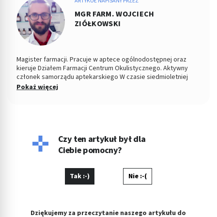
ARTYKUŁ NAPISANY PRZEZ
MGR FARM. WOJCIECH
ZIÓŁKOWSKI
Magister farmacji. Pracuje w aptece ogólnodostępnej oraz
kieruje Działem Farmacji Centrum Okulistycznego. Aktywny
członek samorządu aptekarskiego W czasie siedmioletniej
pracy zawodowej rozwiązał nieskończoną ilość problemów z
Pokaż więcej
zakresu stosowania leków oraz prowadzenia właściwej terapii.
W swojej pracy stawia na bezpośredni i partnerski kontakt z
pacjentem, co umożliwia mu jasne przekazywanie medycznych
zaleceń. Interesuje się interakcjami lekowymi oraz
bezpieczeństwem terapii, zwolennik metod opartych na EBM
(Evidence Based Medicine). Prywatnie szczęśliwy mąż, tata
Czy ten artykuł był dla
Krzysia oraz fan piłki nożnej i gotowania.
Ciebie pomocny?
Tak :-)
Nie :-(
Dziękujemy za przeczytanie naszego artykułu do