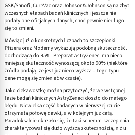
GSK/Sanofi, CureVac oraz Johnson&Johnson są na zbyt
wczesnych etapach badań klinicznych i jeszcze nie
podały one oficjalnych danych, choć pewnie niedługo
się to zmieni.
Mówiąc już o konkretnych liczbach to szczepionki
Pfizera oraz Moderny wykazują podobną skuteczność,
dochodzącą do 95%. Preparat AstryZeneci ma nieco
mniejszą skuteczność wynoszącą około 90% (niektóre
źródła podają, że jest już nieco wyższa – tego typu
dane mogą się zmieniać w czasie).
Jako ciekawostkę można przytoczyć, że we wstępnej
fazie badań klinicznych AstryZeneci doszło do małego
błędu. Niewielka część badanych w pierwszej rzucie
otrzymała połowę dawki, a w kolejnym już całą.
Paradoksalnie okazało się, że taki schemat szczepienia
charakteryzował się dużo wyższą skutecznością, niż u