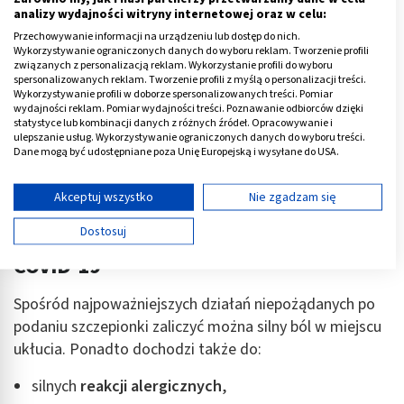
analizy wydajności witryny internetowej oraz w celu:
Przechowywanie informacji na urządzeniu lub dostęp do nich.
Wykorzystywanie ograniczonych danych do wyboru reklam. Tworzenie profili
związanych z personalizacją reklam. Wykorzystanie profili do wyboru
spersonalizowanych reklam. Tworzenie profili z myślą o personalizacji treści.
Wykorzystywanie profili w doborze spersonalizowanych treści. Pomiar
wydajności reklam. Pomiar wydajności treści. Poznawanie odbiorców dzięki
statystyce lub kombinacji danych z różnych źródeł. Opracowywanie i
ulepszanie usług. Wykorzystywanie ograniczonych danych do wyboru treści.
Dane mogą być udostępniane poza Unię Europejską i wysyłane do USA.
Twoja zgoda i polityka cookie dotyczą wyłącznie tej witryny/aplikacji.
Wyświetl listę partnerów (11 dostawców IAB)
Akceptuj wszystko
Nie zgadzam się
Używamy Twoich danych w następujących celach:
Dostosuj
Skutki uboczne szczepionki przeciwko
Cele przetwarzania IAB:
COVID-19
Przechowywanie informacji na urządzeniu lub
dostęp do nich
Spośród najpoważniejszych działań niepożądanych po
Wykorzystywanie ograniczonych danych do
podaniu szczepionki zaliczyć można silny ból w miejscu
wyboru reklam
ukłucia. Ponadto dochodzi także do:
Tworzenie profili w celu spersonalizowanych
silnych
reakcji alergicznych
,
reklam