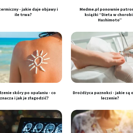
ści
ermiczny - jakie daje objawy i
Medme.pl ponownie patr
ile trwa?
książki “Dieta w chorob
Hashimoto”
 z różnych źródeł
zenie skóry po opalaniu - co
Drożdżyca paznokci - jakie są 
ormacji
znacza i jak je złagodzić?
leczenie?