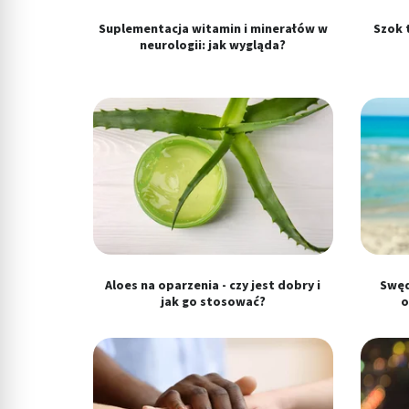
Wykorzystywanie profili w celu doboru spersonalizowanych tre
Suplementacja witamin i minerałów w
Szok t
Pomiar efektywności reklam
neurologii: jak wygląda?
Pomiar efektywności treści
Rozumienie odbiorców dzięki statystyce lub kombinacji danych
Rozwój i ulepszanie usług
Wykorzystywanie ograniczonych danych do wyboru treści
Funkcje specjalne IAB:
Użycie dokładnych danych geolokalizacyjnych
Aloes na oparzenia - czy jest dobry i
Swęd
Identyfikowanie urządzeń na podstawie aktywnie żądanych inf
jak go stosować?
o
Cele przetwarzania inne niż IAB:
Niezbędne
Wydajność (Performance)