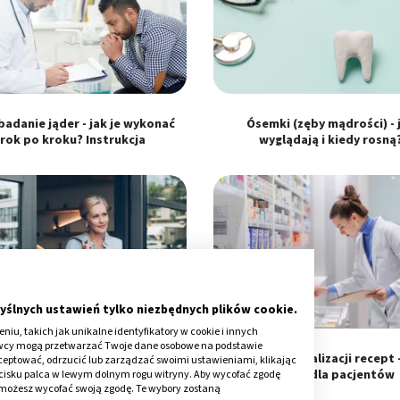
adanie jąder - jak je wykonać
Ósemki (zęby mądrości) - 
rok po kroku? Instrukcja
wyglądają i kiedy rosną
yślnych ustawień tylko niezbędnych plików cookie.
iu, takich jak unikalne identyfikatory w cookie i innych
awcy mogą przetwarzać Twoje dane osobowe na podstawie
ak dbać o skórę w okresie
Nowe zasady realizacji recept 
kceptować, odrzucić lub zarządzać swoimi ustawieniami, klikając
menopauzy?
zmiany dla pacjentów
cisku palca w lewym dolnym rogu witryny. Aby wycofać zgodę
onie możesz wycofać swoją zgodę. Te wybory zostaną