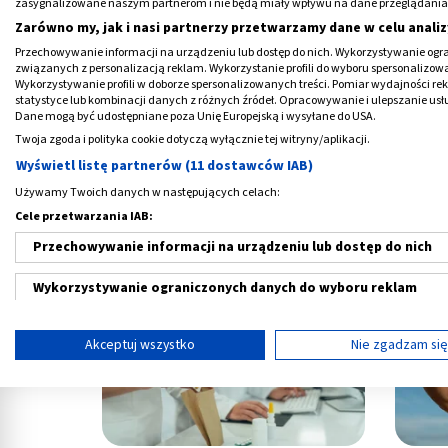
zasygnalizowane naszym partnerom i nie będą miały wpływu na dane przeglądania
Zarówno my, jak i nasi partnerzy przetwarzamy dane w celu analiz
Przechowywanie informacji na urządzeniu lub dostęp do nich. Wykorzystywanie ogra
związanych z personalizacją reklam. Wykorzystanie profili do wyboru spersonalizowany
Wykorzystywanie profili w doborze spersonalizowanych treści. Pomiar wydajności re
statystyce lub kombinacji danych z różnych źródeł. Opracowywanie i ulepszanie us
Dane mogą być udostępniane poza Unię Europejską i wysyłane do USA.
Twoja zgoda i polityka cookie dotyczą wyłącznie tej witryny/aplikacji.
Wyświetl listę partnerów (11 dostawców IAB)
Używamy Twoich danych w następujących celach:
Trądzik pospolity: przyczyny i objawy.
Łupież
Cele przetwarzania IAB:
Jak wygląda leczenie?
Przechowywanie informacji na urządzeniu lub dostęp do nich
Wykorzystywanie ograniczonych danych do wyboru reklam
Tworzenie profili w celu spersonalizowanych reklam
Akceptuj wszystko
Nie zgadzam si
Wykorzystanie profili do wyboru spersonalizowanych reklam
Tworzenie profili w celu personalizacji treści