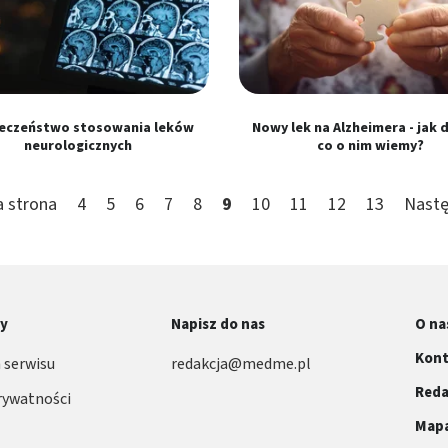
eczeństwo stosowania leków
Nowy lek na Alzheimera - jak d
neurologicznych
co o nim wiemy?
a strona
4
5
6
7
8
9
10
11
12
13
Nastę
ny
Napisz do nas
O na
Kont
 serwisu
redakcja@medme.pl
Reda
rywatności
Mapa