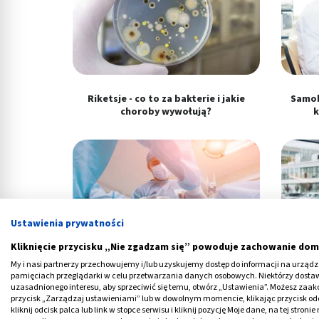
Riketsje - co to za bakterie i jakie
Samob
choroby wywołują?
k
Ustawienia prywatności
Kliknięcie przycisku „Nie zgadzam się” powoduje zachowanie dom
My i nasi partnerzy przechowujemy i/lub uzyskujemy dostęp do informacji na urządzen
pamięciach przeglądarki w celu przetwarzania danych osobowych. Niektórzy dost
Artroskopia kolana - wskazania do
J
uzasadnionego interesu, aby sprzeciwić się temu, otwórz „Ustawienia”. Możesz zaa
operacji. Na czym polega?
przycisk „Zarządzaj ustawieniami” lub w dowolnym momencie, klikając przycisk od
kliknij odcisk palca lub link w stopce serwisu i kliknij pozycję Moje dane, na tej str