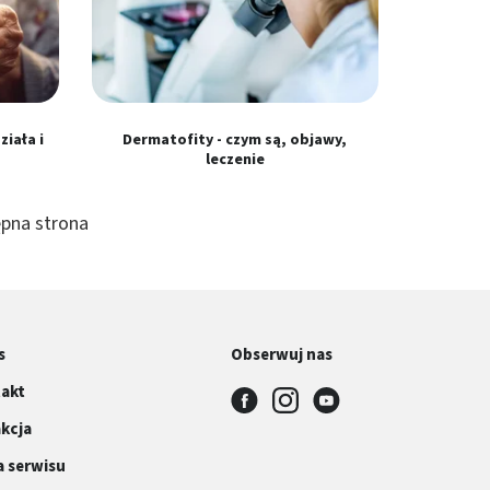
ziała i
Dermatofity - czym są, objawy,
leczenie
pna strona
s
Obserwuj nas
akt
kcja
 serwisu