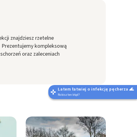
kcji znajdziesz rzetelne
ny. Prezentujemy kompleksową
schorzeń oraz zaleceniach
Latem łatwiej o infekcję pęcherza 🌊
Robisz ten błąd?