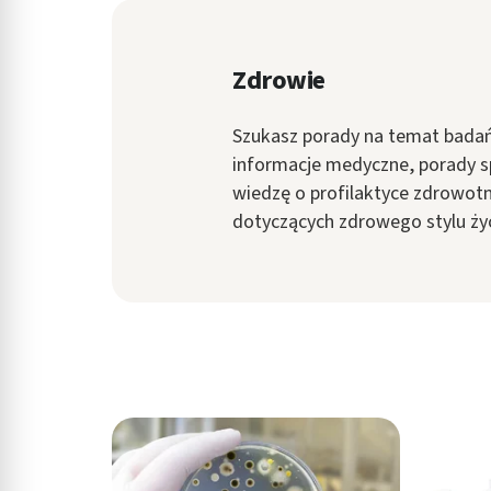
in submenu: Wellness
Zdrowie
Szukasz porady na temat badań, 
informacje medyczne, porady s
wiedzę o profilaktyce zdrowotn
dotyczących zdrowego stylu życ