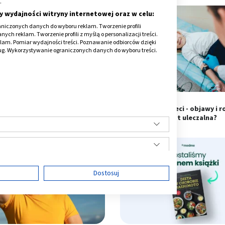
.
y wydajności witryny internetowej oraz w celu:
niczonych danych do wyboru reklam. Tworzenie profili
ch reklam. Tworzenie profili z myślą o personalizacji treści.
klam. Pomiar wydajności treści. Poznawanie odbiorców dzięki
ług. Wykorzystywanie ograniczonych danych do wyboru treści.
 - przyczyny, objawy i leczenie.
Padaczka u dzieci - objawy i r
Jak się go pozbyć?
Czy jest uleczalna?
ę
Dostosuj