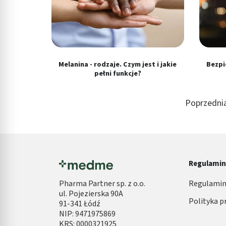
Reklama / śledzenie
Melanina - rodzaje. Czym jest i jakie
Bezpi
pełni funkcje?
Poprzedni
Regulami
Pharma Partner sp. z o.o.
Regulamin
ul. Pojezierska 90A
Polityka p
91-341 Łódź
NIP: 9471975869
KRS: 0000321925