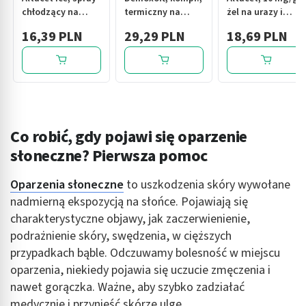
chłodzący na
termiczny na
żel na urazy i
urazy, 130 ml
oczy, 1 szt
stłuczenia w
16,39 PLN
29,29 PLN
18,69 PLN
tubie, 75 g
Co robić, gdy pojawi się oparzenie
słoneczne? Pierwsza pomoc
Oparzenia słoneczne
to uszkodzenia skóry wywołane
nadmierną ekspozycją na słońce. Pojawiają się
charakterystyczne objawy, jak zaczerwienienie,
podrażnienie skóry, swędzenia, w cięższych
przypadkach bąble. Odczuwamy bolesność w miejscu
oparzenia, niekiedy pojawia się uczucie zmęczenia i
nawet gorączka. Ważne, aby szybko zadziałać
medycznie i przynieść skórze ulgę.