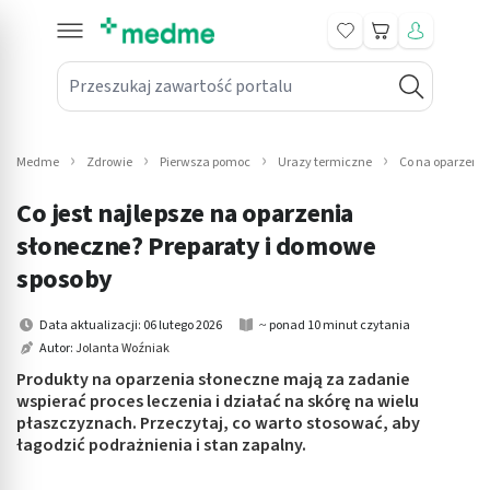
Koszyk
Przeszukaj zawartość portalu
in submenu: Leki na receptę
win submenu: Zdrowie
Medme
Zdrowie
Pierwsza pomoc
Urazy termiczne
Co na oparzenia
win submenu: Suplementy
Co jest najlepsze na oparzenia
win submenu: Mama i dziecko
słoneczne? Preparaty i domowe
sposoby
win submenu: Kosmetyki
Data aktualizacji: 06 lutego 2026
~ ponad 10 minut czytania
win submenu: Higiena
Autor:
Jolanta Woźniak
Produkty na oparzenia słoneczne mają za zadanie
win submenu: Sprzęt medyczny
wspierać proces leczenia i działać na skórę na wielu
płaszczyznach. Przeczytaj, co warto stosować, aby
win submenu: Intymne
łagodzić podrażnienia i stan zapalny.
win submenu: Wellness