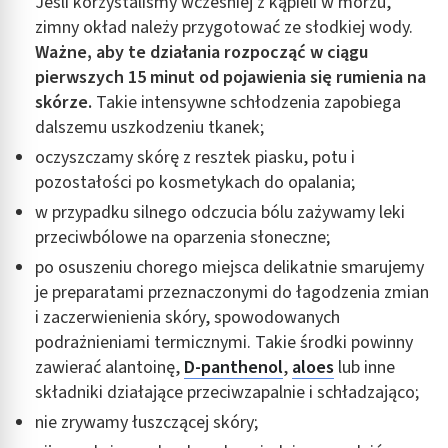
Jeśli korzystaliśmy wcześniej z kąpieli w morzu,
zimny okład należy przygotować ze słodkiej wody.
Ważne, aby te działania rozpocząć w ciągu
pierwszych 15 minut od pojawienia się rumienia na
skórze.
Takie intensywne schłodzenia zapobiega
dalszemu uszkodzeniu tkanek;
oczyszczamy skórę z resztek piasku, potu i
pozostałości po kosmetykach do opalania;
w przypadku silnego odczucia bólu zażywamy leki
przeciwbólowe na oparzenia słoneczne;
po osuszeniu chorego miejsca delikatnie smarujemy
je preparatami przeznaczonymi do łagodzenia zmian
i zaczerwienienia skóry, spowodowanych
podrażnieniami termicznymi. Takie środki powinny
zawierać alantoinę,
D-panthenol
,
aloes
lub inne
składniki działające przeciwzapalnie i schładzająco;
nie zrywamy łuszczącej skóry;