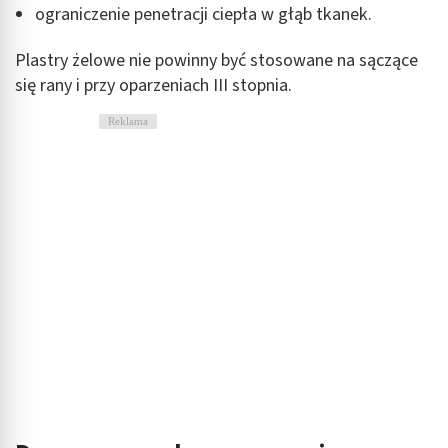
ograniczenie penetracji ciepła w głąb tkanek.
Cele przetwarzania inne niż IAB:
Niezbędne
Plastry żelowe nie powinny być stosowane na sączące
się rany i przy oparzeniach III stopnia.
Wydajność (Performance)
Reklama
Reklama / śledzenie