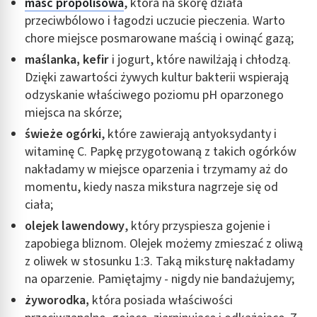
maść propolisowa
, która na skórę działa
przeciwbólowo i łagodzi uczucie pieczenia. Warto
chore miejsce posmarowane maścią i owinąć gazą;
maślanka, kefir
i jogurt, które nawilżają i chłodzą.
Dzięki zawartości żywych kultur bakterii wspierają
odzyskanie właściwego poziomu pH oparzonego
miejsca na skórze;
świeże ogórki
, które zawierają antyoksydanty i
witaminę C. Papkę przygotowaną z takich ogórków
nakładamy w miejsce oparzenia i trzymamy aż do
momentu, kiedy nasza mikstura nagrzeje się od
ciała;
olejek lawendowy
, który przyspiesza gojenie i
zapobiega bliznom. Olejek możemy zmieszać z oliwą
z oliwek w stosunku 1:3. Taką miksturę nakładamy
na oparzenie. Pamiętajmy - nigdy nie bandażujemy;
żyworodka,
która posiada właściwości