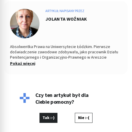
ARTYKUŁ NAPISANY PRZEZ
JOLANTA WOŹNIAK
Absolwentka Prawa na Uniwersytecie Łódzkim. Pierwsze
doświadczenie zawodowe zdobywała, jako pracownik Działu
Penitencjarnego i Organizacyjno-Prawnego w Areszcie
Śledczym w Łodzi. Od 2004 roku Zastępca Prezesa i Członek
Pokaż więcej
Zarządu w Miejskiej Spółdzielni Mieszkaniowej. Od kilku lat
copywriterka, głównie w tematyce prawnej, ale i medycznej i
parentingowej. Prywatnie miłośniczka dobrego kina.
Czy ten artykuł był dla
Ciebie pomocny?
Tak :-)
Nie :-(