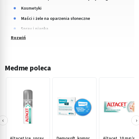
Kosmetyki
Maści i żele na oparzenia słoneczne
Spray i pianka
Medme poleca
‹
›
Altacet Ice, spray
Demoxoft, kompr.,
Altacet, 10 mg/g,