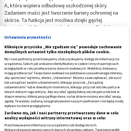
A, która wspiera odbudowę uszkodzonej skóry.
Zadaniem maści jest tworzenie bariery ochronnej na
skórze. Ta funkcja jest możliwa dzięki gęstej
konsystencji.
Na oparzenia słoneczne najlepiej
wybrać maść, posiadającą właściwości nawilżające i
Ustawienia prywatności
składniki aktywne, które są w stanie głęboko wnikać
Kliknięcie przycisku „Nie zgadzam się” powoduje zachowanie
w tkankę skóry.
Te produkty polecane są głównie dla
domyślnych ustawień tylko niezbędnych plików cookie.
oparzeń II stopnia, czyli przy leczeniu bardziej
My i nasi partnerzy przechowujemy i/lub uzyskujemy dostęp do informacji na
intensywnych zmianach na skórze i silniejszych
urządzeniu, takich jak unikalne identyfikatory w cookie i innych pamięciach
przeglądarki w celu przetwarzania danych osobowych. Niektórzy dostawcy
dolegliwościach. Maść sprawdza się w leczeniu skóry
mogą przetwarzać Twoje dane osobowe na podstawie uzasadnionego interesu,
wymagającej bardziej intensywnej terapii i silnej
aby sprzeciwić się temu, otwórz „Ustawienia”. Możesz zaakceptować, odrzucić
lub zarządzać swoimi ustawieniami, klikając przycisk „Zarządzaj
ochrony przed ewentualnymi infekcjami.
ustawieniami” lub w dowolnym momencie, klikając przycisk odcisku palca w
lewym dolnym rogu witryny. Aby wycofać zgodę kliknij odcisk palca lub link w
stopce serwisu i kliknij pozycję Moje dane, na tej stronie możesz wycofać swoją
Szczególnie polecana jest maść na bazie srebra. Srebro
zgodę. Te wybory zostaną zasygnalizowane naszym partnerom i nie będą miały
wykazuje działanie antybakteryjne i jest doskonałą
wpływu na dane przeglądania.
alternatywą dla maści z antybiotykiem, których
Zarówno my, jak i nasi partnerzy przetwarzamy dane w celu
analizy wydajności witryny internetowej oraz w celu:
stosowanie przy ranach oparzeniowych nie jest
Przechowywanie informacji na urządzeniu lub dostęp do nich.
zalecane.
Wykorzystywanie ograniczonych danych do wyboru reklam. Tworzenie profili