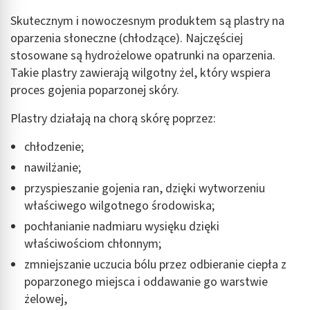
Tworzenie profili w celu personalizacji treści
Skutecznym i nowoczesnym produktem są plastry na
oparzenia słoneczne (chłodzące). Najczęściej
Wykorzystywanie profili w celu doboru
stosowane są hydrożelowe opatrunki na oparzenia.
spersonalizowanych treści
Takie plastry zawierają wilgotny żel, który wspiera
Pomiar efektywności reklam
proces gojenia poparzonej skóry.
Pomiar efektywności treści
Plastry działają na chorą skórę poprzez:
Rozumienie odbiorców dzięki statystyce lub
chłodzenie;
kombinacji danych z różnych źródeł
nawilżanie;
Rozwój i ulepszanie usług
przyspieszanie gojenia ran, dzięki wytworzeniu
właściwego wilgotnego środowiska;
Wykorzystywanie ograniczonych danych do
wyboru treści
pochłanianie nadmiaru wysięku dzięki
właściwościom chłonnym;
Funkcje specjalne IAB:
zmniejszanie uczucia bólu przez odbieranie ciepła z
Użycie dokładnych danych geolokalizacyjnych
poparzonego miejsca i oddawanie go warstwie
Identyfikowanie urządzeń na podstawie
żelowej,
aktywnie żądanych informacji