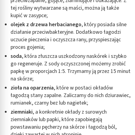
przeciwzapalne, gojące, ziarninujące i odkażające. Z
tej rośliny wytwarzane są maści, można ją także
kupić w zasypce;
olejek z drzewa herbacianego
, który posiada silne
działanie przeciwbakteryjne. Dodatkowo łagodzi
uczucie pieczenia i oczyszcza rany, przyspieszając
proces gojenia;
soda
, która złuszcza uszkodzony naskórek i szybko
go regeneruje. Z sody oczyszczonej możemy zrobić
papkę w proporcjach 1:5. Trzymamy ją przez 15 minut
na skórze;
zioła na oparzenia
, które w postaci okładów
łagodzą stany zapalne. Zaliczamy do nich dziurawiec,
rumianek, czarny bez lub nagietek;
ziemniaki
, a konkretnie okłady z surowych
ziemniaków lub papki, które zapobiegają
powstawaniu pęcherzy na skórze i łagodzą ból,
dzięki zawartej w nich atropinie.