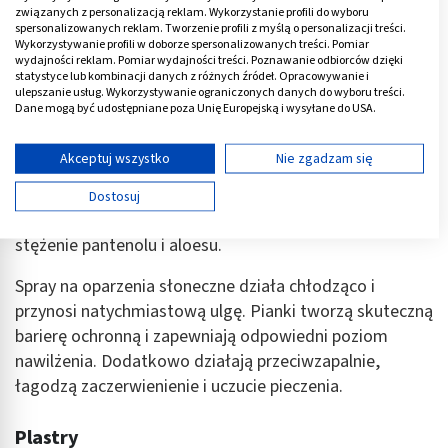
związanych z personalizacją reklam. Wykorzystanie profili do wyboru
spersonalizowanych reklam. Tworzenie profili z myślą o personalizacji treści.
Spray i pianka
Wykorzystywanie profili w doborze spersonalizowanych treści. Pomiar
wydajności reklam. Pomiar wydajności treści. Poznawanie odbiorców dzięki
Dobrym rozwiązaniem złagodzenia objawów oparzenia
statystyce lub kombinacji danych z różnych źródeł. Opracowywanie i
ulepszanie usług. Wykorzystywanie ograniczonych danych do wyboru treści.
są spraye i pianki. To produkty łatwe w użyciu, nadające
Dane mogą być udostępniane poza Unię Europejską i wysyłane do USA.
się do miejscowego stosowania na uszkodzoną skórę.
Twoja zgoda i polityka cookie dotyczą wyłącznie tej witryny/aplikacji.
Wyświetl listę partnerów (11 dostawców IAB)
Akceptuj wszystko
Nie zgadzam się
Pianki na oparzenia słoneczne działają odbudowująco i
Używamy Twoich danych w następujących celach:
naprawczo na chorobowo zmienione miejsca na skórze.
Dostosuj
Cele przetwarzania IAB:
Warto, aby w swoim składzie posiadały wysokie
Przechowywanie informacji na urządzeniu lub
stężenie pantenolu i aloesu.
dostęp do nich
Spray na oparzenia słoneczne działa chłodząco i
Wykorzystywanie ograniczonych danych do
przynosi natychmiastową ulgę. Pianki tworzą skuteczną
wyboru reklam
barierę ochronną i zapewniają odpowiedni poziom
Tworzenie profili w celu spersonalizowanych
nawilżenia. Dodatkowo działają przeciwzapalnie,
reklam
łagodzą zaczerwienienie i uczucie pieczenia.
Wykorzystanie profili do wyboru
spersonalizowanych reklam
Plastry