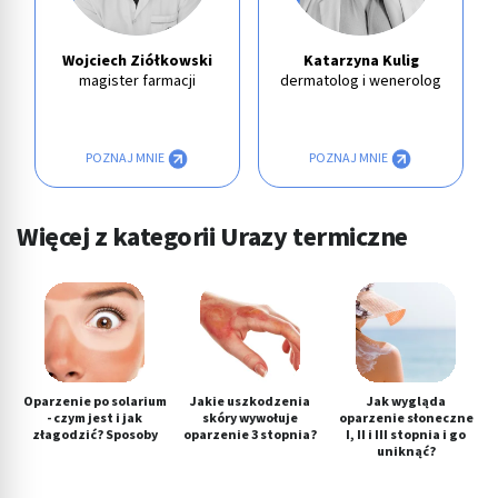
Wojciech Ziółkowski
Katarzyna Kulig
magister farmacji
dermatolog i wenerolog
POZNAJ MNIE
POZNAJ MNIE
Więcej z kategorii Urazy termiczne
Oparzenie po solarium
Jakie uszkodzenia
Jak wygląda
- czym jest i jak
skóry wywołuje
oparzenie słoneczne
złagodzić? Sposoby
oparzenie 3 stopnia?
I, II i III stopnia i go
uniknąć?