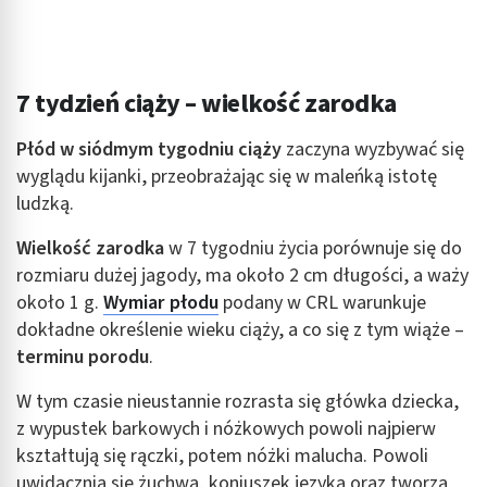
7 tydzień ciąży – wielkość zarodka
Płód w siódmym tygodniu ciąży
zaczyna wyzbywać się
wyglądu kijanki, przeobrażając się w maleńką istotę
ludzką.
Wielkość zarodka
w 7 tygodniu życia porównuje się do
rozmiaru dużej jagody, ma około 2 cm długości, a waży
około 1 g.
Wymiar płodu
podany w CRL warunkuje
dokładne określenie wieku ciąży, a co się z tym wiąże –
terminu porodu
.
W tym czasie nieustannie rozrasta się główka dziecka,
z wypustek barkowych i nóżkowych powoli najpierw
kształtują się rączki, potem nóżki malucha. Powoli
uwidacznia się żuchwa, koniuszek języka oraz tworzą