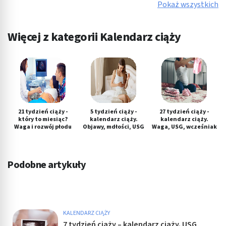
Pokaż wszystkich
Więcej z kategorii Kalendarz ciąży
21 tydzień ciąży -
5 tydzień ciąży -
27 tydzień ciąży -
który to miesiąc?
kalendarz ciąży.
kalendarz ciąży.
Waga i rozwój płodu
Objawy, mdłości, USG
Waga, USG, wcześniak
Podobne artykuły
KALENDARZ CIĄŻY
7 tydzień ciąży – kalendarz ciąży. USG,