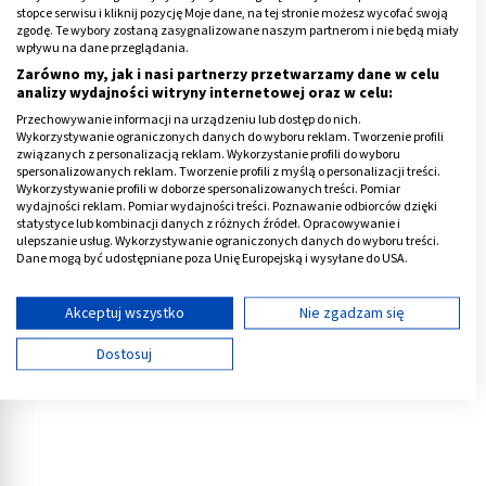
stopce serwisu i kliknij pozycję Moje dane, na tej stronie możesz wycofać swoją
zgodę. Te wybory zostaną zasygnalizowane naszym partnerom i nie będą miały
wpływu na dane przeglądania.
Zarówno my, jak i nasi partnerzy przetwarzamy dane w celu
analizy wydajności witryny internetowej oraz w celu:
Źródło: Opracowanie własne
Przechowywanie informacji na urządzeniu lub dostęp do nich.
Wykorzystywanie ograniczonych danych do wyboru reklam. Tworzenie profili
związanych z personalizacją reklam. Wykorzystanie profili do wyboru
Reklama
spersonalizowanych reklam. Tworzenie profili z myślą o personalizacji treści.
Wykorzystywanie profili w doborze spersonalizowanych treści. Pomiar
wydajności reklam. Pomiar wydajności treści. Poznawanie odbiorców dzięki
statystyce lub kombinacji danych z różnych źródeł. Opracowywanie i
ulepszanie usług. Wykorzystywanie ograniczonych danych do wyboru treści.
Dane mogą być udostępniane poza Unię Europejską i wysyłane do USA.
Twoja zgoda i polityka cookie dotyczą wyłącznie tej witryny/aplikacji.
Wyświetl listę partnerów (11 dostawców IAB)
Akceptuj wszystko
Nie zgadzam się
Używamy Twoich danych w następujących celach:
Dostosuj
Cele przetwarzania IAB:
Przechowywanie informacji na urządzeniu lub
dostęp do nich
Wykorzystywanie ograniczonych danych do
wyboru reklam