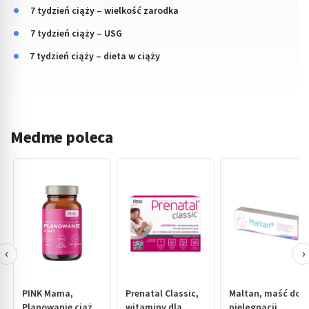
7 tydzień ciąży – wielkość zarodka
7 tydzień ciąży – USG
7 tydzień ciąży – dieta w ciąży
Medme poleca
‹
›
PINK Mama,
Prenatal Classic,
Maltan, maść do
Planowanie ciąży,
witaminy dla
pielęgnacji