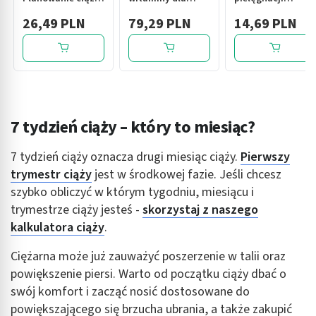
kapsułki miękkie,
kobiet w ciąży (od
brodawek
26,49 PLN
79,29 PLN
14,69 PLN
30 szt.
13. tygodnia) i
sutkowych w
karmiących
okresie ciąży i
piersią, kapsułki,
karmienia piersią,
90 szt.
10 g
7 tydzień ciąży – który to miesiąc?
7 tydzień ciąży oznacza drugi miesiąc ciąży.
Pierwszy
trymestr ciąży
jest w środkowej fazie. Jeśli chcesz
szybko obliczyć w którym tygodniu, miesiącu i
trymestrze ciąży jesteś -
skorzystaj z naszego
kalkulatora ciąży
.
Ciężarna może już zauważyć poszerzenie w talii oraz
powiększenie piersi. Warto od początku ciąży dbać o
swój komfort i zacząć nosić dostosowane do
powiększającego się brzucha ubrania, a także zakupić