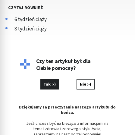
CZYTAJ RÓWNIEŻ
6 tydzień ciąży
8 tydzień ciąży
Czy ten artykuł był dla
Ciebie pomocny?
Tak :-)
Nie :-(
Dziękujemy za przeczytanie naszego artykułu do
końca.
Jeśli chcesz być na bieżąco z informacjami na
temat zdrowia i zdrowego stylu życia,
zapraszamy na nasz portal ponownie!