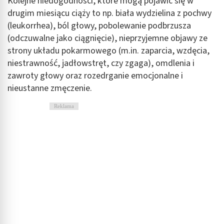
Kolejne niedogodności, które mogą pojawić się w
drugim miesiącu ciąży to np. biała wydzielina z pochwy
(leukorrhea), ból głowy, pobolewanie podbrzusza
(odczuwalne jako ciągnięcie), nieprzyjemne objawy ze
strony układu pokarmowego (m.in. zaparcia, wzdęcia,
niestrawność, jadłowstręt, czy zgaga), omdlenia i
zawroty głowy oraz rozedrganie emocjonalne i
nieustanne zmęczenie.
Reklama