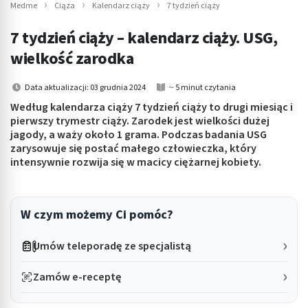
Medme
Ciąża
Kalendarz ciąży
7 tydzień ciąży
7 tydzień ciąży – kalendarz ciąży. USG,
wielkość zarodka
Data aktualizacji: 03 grudnia 2024
~ 5 minut czytania
Według kalendarza ciąży 7 tydzień ciąży to drugi miesiąc i
pierwszy trymestr ciąży. Zarodek jest wielkości dużej
jagody, a waży około 1 grama. Podczas badania USG
zarysowuje się postać małego człowieczka, który
intensywnie rozwija się w macicy ciężarnej kobiety.
W czym możemy Ci pomóc?
Umów teleporadę ze specjalistą
Zamów e-receptę