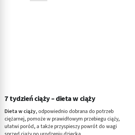
wyboru treści
Funkcje specjalne IAB:
Użycie dokładnych danych geolokalizacyjnych
Identyfikowanie urządzeń na podstawie
aktywnie żądanych informacji
Cele przetwarzania inne niż IAB:
Niezbędne
Wydajność (Performance)
Reklama / śledzenie
7 tydzień ciąży – dieta w ciąży
Dieta w ciąży
, odpowiednio dobrana do potrzeb
ciężarnej, pomoże w prawidłowym przebiegu ciąży,
ułatwi poród, a także przyspieszy powrót do wagi
sprzed ciąży po urodzeniu dziecka.