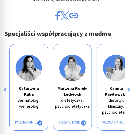
Specjaliści współpracujący z medme
Katarzyna
Marzena Rojek-
Kamila
Kulig
Ledwoch
Pawłowska
dermatolog i
dietetyczka,
dietetyk
wenerolog
psychodietetyczka
kliniczny,
psychodietetyk
POZNAJ MNIE
POZNAJ MNIE
POZNAJ MNIE