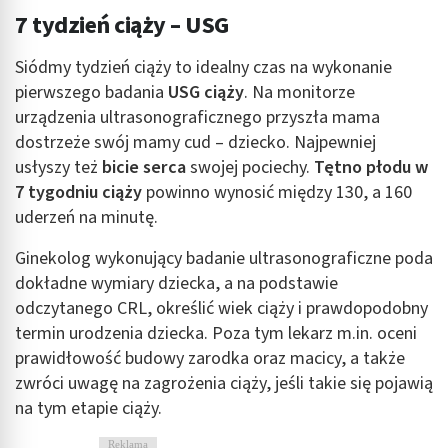
7 tydzień ciąży – USG
Tworzenie profili w celu spersonalizowanych
reklam
Siódmy tydzień ciąży to idealny czas na wykonanie
pierwszego badania
USG ciąży
. Na monitorze
Wykorzystanie profili do wyboru
spersonalizowanych reklam
urządzenia ultrasonograficznego przyszła mama
dostrzeże swój mamy cud – dziecko. Najpewniej
Tworzenie profili w celu personalizacji treści
usłyszy też
bicie serca
swojej pociechy.
Tętno płodu w
7 tygodniu ciąży
powinno wynosić między 130, a 160
Wykorzystywanie profili w celu doboru
spersonalizowanych treści
uderzeń na minutę.
Pomiar efektywności reklam
Ginekolog wykonujący badanie ultrasonograficzne poda
dokładne wymiary dziecka, a na podstawie
Pomiar efektywności treści
odczytanego CRL, określić wiek ciąży i prawdopodobny
termin urodzenia dziecka. Poza tym lekarz m.in. oceni
Rozumienie odbiorców dzięki statystyce lub
kombinacji danych z różnych źródeł
prawidłowość budowy zarodka oraz macicy, a także
zwróci uwagę na zagrożenia ciąży, jeśli takie się pojawią
Rozwój i ulepszanie usług
na tym etapie ciąży.
Wykorzystywanie ograniczonych danych do
Reklama