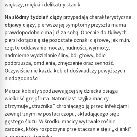
większy, miękki i delikatny stanik.
Na
siódmy tydzień ciąży
przypadają charakterystyczne
objawy ciąży
, pierwsze jej symptomy przyszła mama
prawdopodobnie ma już za sobą. Obecnie do tkliwych
piersi dołączają się pozostałe oznaki ciążowe, jak m.in.
częste oddawanie moczu, nudności, wymioty,
nadmierne wydzielanie śliny, ból głowy, bóle
podbrzusza, omdlenia, zmęczenie oraz senność.
Oczywiście nie każda kobiet doświadczy powyższych
niedogodności.
Macica kobiety spodziewającej się dziecka osiąga
wielkość grejpfruta. Natomiast szyjka macicy
otrzymuje „strażnika” chroniącego ją przed infekcjami
zewnętrznymi w postaci czopu, składającego się z
gęstego śluzu. W środku macicy wytrwale rośnie
zarodek, który rozpoczyna przeistaczanie się z „kijanki”
w małego człowieka.