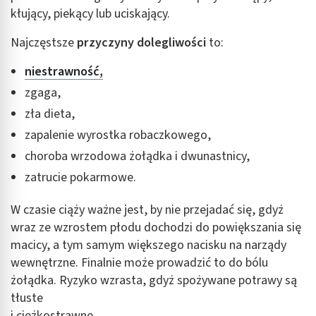
kłujący, piekący lub uciskający.
Najczęstsze
przyczyny dolegliwości
to:
niestrawność
,
zgaga,
zła dieta,
zapalenie wyrostka robaczkowego,
choroba wrzodowa żołądka i dwunastnicy,
zatrucie pokarmowe.
W czasie ciąży ważne jest, by nie przejadać się, gdyż
wraz ze wzrostem płodu dochodzi do powiększania się
macicy, a tym samym większego nacisku na narządy
wewnętrzne. Finalnie może prowadzić to do bólu
żołądka. Ryzyko wzrasta, gdyż spożywane potrawy są
tłuste
i ciężkostrawne.