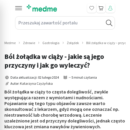
Koszyk
Przeszukaj zawartość portalu
in submenu: Leki na receptę
win submenu: Zdrowie
Medme
Zdrowie
Gastrologia
Żołądek
Ból żołądka w ciąży – przycz
win submenu: Suplementy
Ból żołądka w ciąży - jakie są jego
win submenu: Mama i dziecko
przyczyny i jak go wyleczyć?
win submenu: Kosmetyki
Data aktualizacji: 02 lutego 2024
~ 5 minut czytania
Autor:
Katarzyna Czyżyńska
win submenu: Higiena
Ból żołądka w ciąży to częsta dolegliwość, zwykle
występująca razem z wymiotami i nudnościami.
win submenu: Sprzęt medyczny
Pojawianie się tego typu objawów zawsze warto
skonsultować z lekarzem, gdyż mogą one oznaczać np.
win submenu: Intymne
niestrawność lub chorobę wrzodową. Leczenie
uzależnione jest od przyczyny dolegliwości, jednak często
kluczowa jest zmiana nawyków żywieniowych.
win submenu: Wellness