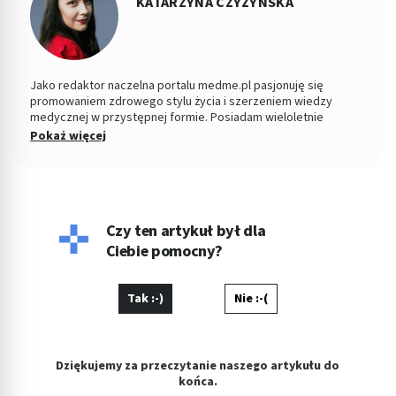
KATARZYNA CZYŻYŃSKA
Jako redaktor naczelna portalu medme.pl pasjonuję się
promowaniem zdrowego stylu życia i szerzeniem wiedzy
medycznej w przystępnej formie. Posiadam wieloletnie
doświadczenie w dziedzinie dziennikarstwa medycznego, a
Pokaż więcej
moją misją jest dostarczanie Czytelnikom rzetelnych
informacji, które pomagają im w podejmowaniu świadomych
decyzji dotyczących zdrowia i dobrego samopoczucia.
Współpracuję z ekspertami z różnych dziedzin medycyny, aby
zapewnić najwyższą jakość treści i najnowsze informacje z
branży. Zawsze szukam nowych sposobów na angażowanie
Czy ten artykuł był dla
naszej społeczności i uważam, że edukacja zdrowotna jest
Ciebie pomocny?
kluczem do poprawy jakości życia każdego z nas.
Tak :-)
Nie :-(
Dziękujemy za przeczytanie naszego artykułu do
końca.