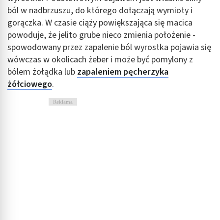
ból w nadbrzuszu, do którego dołączają wymioty i
Niezbędne
gorączka. W czasie ciąży powiększająca się macica
Wydajność (Performance)
powoduje, że jelito grube nieco zmienia położenie -
spowodowany przez zapalenie ból wyrostka pojawia się
Reklama / śledzenie
wówczas w okolicach żeber i może być pomylony z
bólem żołądka lub
zapaleniem pęcherzyka
żółciowego
.
Reklama