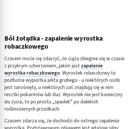
Wykorzystywanie profili w celu doboru
spersonalizowanych treści
Pomiar efektywności reklam
Ból żołądka - zapalenie wyrostka
Pomiar efektywności treści
robaczkowego
Rozumienie odbiorców dzięki statystyce lub
kombinacji danych z różnych źródeł
Czasem może się zdarzyć, że ciąża zbiegnie się w czasie
z przykrym schorzeniem, jakim jest
zapalenie
Rozwój i ulepszanie usług
wyrostka robaczkowego
. Wyrostek robaczkowy to
Wykorzystywanie ograniczonych danych do
podłużna wypustka jelita grubego - u niektórych osób
wyboru treści
jest zarośnięty, u niektórych zaś znajdują się w nim
Funkcje specjalne IAB:
resztki pokarmów lub śluz. Wyrostek nie jest konieczny
do życia, to po prostu „spadek” po dalekich
Użycie dokładnych danych geolokalizacyjnych
roślinożernych przodkach.
Identyfikowanie urządzeń na podstawie
aktywnie żądanych informacji
Czasem zdarza się, że dochodzi do ostrego zapalenia
wyrostka. Podstawowym objawem jest właśnie silny
Cele przetwarzania inne niż IAB: