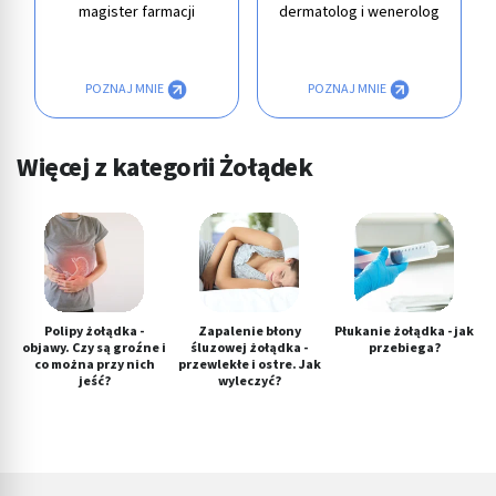
magister farmacji
dermatolog i wenerolog
POZNAJ MNIE
POZNAJ MNIE
Więcej z kategorii Żołądek
Polipy żołądka -
Zapalenie błony
Płukanie żołądka - jak
objawy. Czy są groźne i
śluzowej żołądka -
przebiega?
co można przy nich
przewlekłe i ostre. Jak
jeść?
wyleczyć?