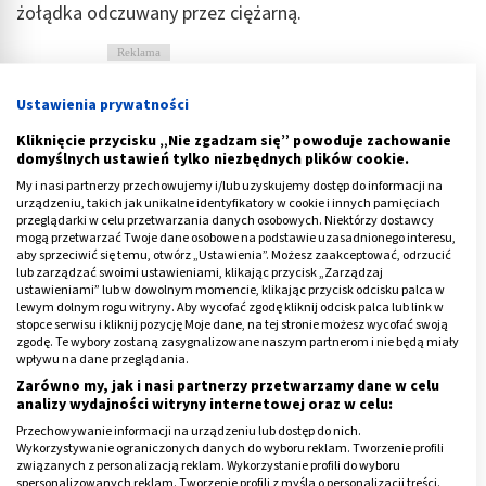
żołądka odczuwany przez ciężarną.
Reklama
Ustawienia prywatności
Kliknięcie przycisku „Nie zgadzam się” powoduje zachowanie
domyślnych ustawień tylko niezbędnych plików cookie.
My i nasi partnerzy przechowujemy i/lub uzyskujemy dostęp do informacji na
urządzeniu, takich jak unikalne identyfikatory w cookie i innych pamięciach
przeglądarki w celu przetwarzania danych osobowych. Niektórzy dostawcy
mogą przetwarzać Twoje dane osobowe na podstawie uzasadnionego interesu,
aby sprzeciwić się temu, otwórz „Ustawienia”. Możesz zaakceptować, odrzucić
lub zarządzać swoimi ustawieniami, klikając przycisk „Zarządzaj
ustawieniami” lub w dowolnym momencie, klikając przycisk odcisku palca w
lewym dolnym rogu witryny. Aby wycofać zgodę kliknij odcisk palca lub link w
stopce serwisu i kliknij pozycję Moje dane, na tej stronie możesz wycofać swoją
zgodę. Te wybory zostaną zasygnalizowane naszym partnerom i nie będą miały
wpływu na dane przeglądania.
Zarówno my, jak i nasi partnerzy przetwarzamy dane w celu
Ból żołądka - choroba wrzodowa
analizy wydajności witryny internetowej oraz w celu:
Przechowywanie informacji na urządzeniu lub dostęp do nich.
Wykorzystywanie ograniczonych danych do wyboru reklam. Tworzenie profili
Choroba wrzodowa żołądka polega na owrzodzeniu
związanych z personalizacją reklam. Wykorzystanie profili do wyboru
górnego odcinka przewodu pokarmowego - w błonie
spersonalizowanych reklam. Tworzenie profili z myślą o personalizacji treści.