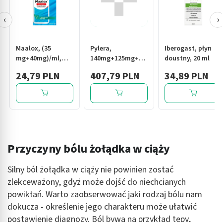
‹
›
Maalox, (35
Pylera,
Iberogast, płyn
mg+40mg)/ml,
140mg+125mg+125mg,
doustny, 20 ml
zawiesina
kapsułki twarde
24,79 PLN
407,79 PLN
34,89 PLN
doustna, 250 ml
(i.rów), Czechy,
120 szt.
Przyczyny bólu żołądka w ciąży
Silny ból żołądka w ciąży nie powinien zostać
zlekceważony, gdyż może dojść do niechcianych
powikłań. Warto zaobserwować jaki rodzaj bólu nam
dokucza - określenie jego charakteru może ułatwić
postawienie diagnozy. Ból bywa na przykład tępy,