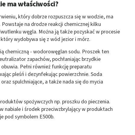
kie ma właściwości?
 z różnych źródeł
wieniu, który dobrze rozpuszcza się w wodzie, ma
 Powstaje na drodze reakcji chemicznej kilku
 dwutlenku węgla. Można ją także pozyskać w procesie
 który wydobywa się z wód jezior i mórz.
gią chemiczną - wodorowęglan sodu. Proszek ten
neutralizator zapachów, pochłaniając brzydkie
ormacji
 obuwia. Pełni również funkcję preparatu
wając pleśń i dezynfekując powierzchnie. Soda
oraz spulchniające, a także nada się do mycia
produktów spożywczych np. proszku do pieczenia.
 nabiale i środek przeciwzbrylający w produktach
eje pod symbolem E500b.