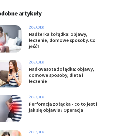
odobne artykuły
ŻOŁĄDEK
Nadżerka żołądka: objawy,
leczenie, domowe sposoby. Co
jeść?
ŻOŁĄDEK
Nadkwasota żołądka: objawy,
domowe sposoby, dieta i
leczenie
ŻOŁĄDEK
Perforacja żołądka - co to jest i
jak się objawia? Operacja
ŻOŁĄDEK