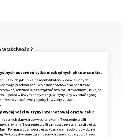
a właściwości?
stosowanie
ładu pokarmowego
yślnych ustawień tylko niezbędnych plików cookie.
iu, takich jak unikalne identyfikatory w cookie i innych
awcy mogą przetwarzać Twoje dane osobowe na podstawie
skórne
kceptować, odrzucić lub zarządzać swoimi ustawieniami, klikając
cisku palca w lewym dolnym rogu witryny. Aby wycofać zgodę
onie możesz wycofać swoją zgodę. Te wybory zostaną
.
y wydajności witryny internetowej oraz w celu:
niczonych danych do wyboru reklam. Tworzenie profili
ch reklam. Tworzenie profili z myślą o personalizacji treści.
klam. Pomiar wydajności treści. Poznawanie odbiorców dzięki
ług. Wykorzystywanie ograniczonych danych do wyboru treści.