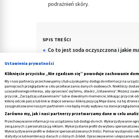
podrażnień skóry.
SPIS TREŚCI
Co to jest soda oczyszczona i jakie m
Na co pomaga soda oczyszczona? Za
Ustawienia prywatności
Soda oczyszczona na problemy uk
Kliknięcie przycisku „Nie zgadzam się” powoduje zachowanie dom
Soda oczyszczona na odchudzanie
My i nasi partnerzy przechowujemy i/lub uzyskujemy dostęp do informacji na urządzen
pamięciach przeglądarki w celu przetwarzania danych osobowych. Niektórzy dost
Soda oczyszczona na dolegliwości 
uzasadnionego interesu, aby sprzeciwić się temu, otwórz „Ustawienia”. Możesz zaa
przycisk „Zarządzaj ustawieniami” lub w dowolnym momencie, klikając przycisk od
kliknij odcisk palca lub link w stopce serwisu i kliknij pozycję Moje dane, na tej str
zasygnalizowane naszym partnerom i nie będą miały wpływu na dane przeglądania
Zarówno my, jak i nasi partnerzy przetwarzamy dane w celu analiz
Przechowywanie informacji na urządzeniu lub dostęp do nich. Wykorzystywanie ogra
związanych z personalizacją reklam. Wykorzystanie profili do wyboru spersonalizowany
Wykorzystywanie profili w doborze spersonalizowanych treści. Pomiar wydajności re
statystyce lub kombinacji danych z różnych źródeł. Opracowywanie i ulepszanie us