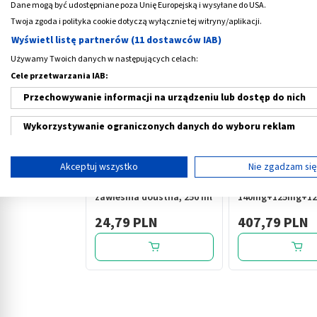
Dane mogą być udostępniane poza Unię Europejską i wysyłane do USA.
Medme poleca
Twoja zgoda i polityka cookie dotyczą wyłącznie tej witryny/aplikacji.
Wyświetl listę partnerów (11 dostawców IAB)
Używamy Twoich danych w następujących celach:
Cele przetwarzania IAB:
Przechowywanie informacji na urządzeniu lub dostęp do nich
Wykorzystywanie ograniczonych danych do wyboru reklam
‹
Tworzenie profili w celu spersonalizowanych reklam
Akceptuj wszystko
Nie zgadzam si
Maalox, (35 mg+40mg)/ml,
Pylera,
Wykorzystanie profili do wyboru spersonalizowanych reklam
zawiesina doustna, 250 ml
140mg+125mg+12
kapsułki twarde (i
Tworzenie profili w celu personalizacji treści
24,79 PLN
407,79 PLN
Czechy, 120 szt.
Wykorzystywanie profili w celu doboru spersonalizowanych tre
Pomiar efektywności reklam
Pomiar efektywności treści