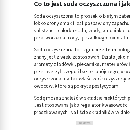
Co to jest soda oczyszczona i ja
Rozumienie odbiorców dzięki statystyce lub kombinacji danych
Soda oczyszczona to proszek o białym zabar
Rozwój i ulepszanie usług
lekko słony smak i jest pozbawiony zapachu.
Wykorzystywanie ograniczonych danych do wyboru treści
substancji: chlorku sodu, wody, amoniaku i
przetworzenia trony, tj. rzadkiego minerału,
Funkcje specjalne IAB:
Użycie dokładnych danych geolokalizacyjnych
Soda oczyszczona to - zgodnie z terminolo
znany jest z wielu zastosowań. Działa jako 
Identyfikowanie urządzeń na podstawie aktywnie żądanych inf
aromaty z lodówki, piekarnika, materiałów i
Cele przetwarzania inne niż IAB:
przeciwgrzybiczego i bakteriobójczego, usu
Niezbędne
oczyszczona ma też właściwości czyszczące 
owoców, które są pokryte pestycydami.
Wydajność (Performance)
Sodę można znaleźć w składzie niektórych 
Reklama / śledzenie
Jest stosowana jako regulator kwasowości w
proszkowanych. Na liście składników widni
Reklama