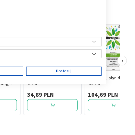
›
ę
Dostosuj
Iberogast, płyn doustny,
Iberogast, płyn doustny,
5mg,
20 ml
100 ml
.rów),
34,89 PLN
104,69 PLN
ści