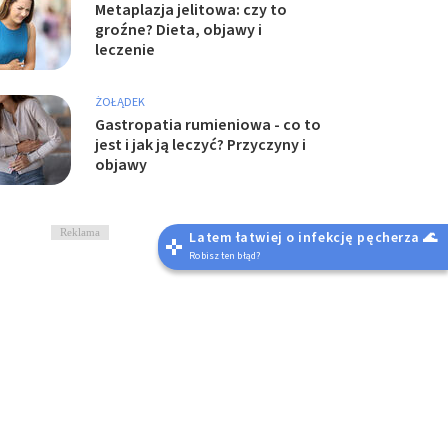
Metaplazja jelitowa: czy to
groźne? Dieta, objawy i
leczenie
ŻOŁĄDEK
Gastropatia rumieniowa - co to
jest i jak ją leczyć? Przyczyny i
objawy
Reklama
Latem łatwiej o infekcję pęcherza 🌊
Robisz ten błąd?