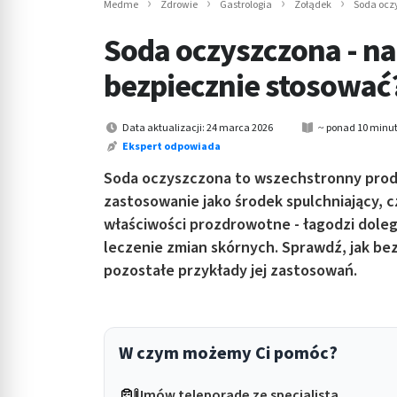
Medme
Zdrowie
Gastrologia
Żołądek
Soda oczy
in submenu: Wellness
Soda oczyszczona - na 
bezpiecznie stosować
Data aktualizacji: 24 marca 2026
~ ponad 10 minut
Ekspert odpowiada
Soda oczyszczona to wszechstronny produk
zastosowanie jako środek spulchniający, 
właściwości prozdrowotne - łagodzi dole
leczenie zmian skórnych. Sprawdź, jak be
pozostałe przykłady jej zastosowań.
W czym możemy Ci pomóc?
Umów teleporadę ze specjalistą