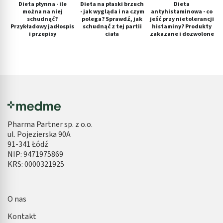
Dieta płynna - ile
Dieta na płaski brzuch
Dieta
można na niej
- jak wygląda i na czym
antyhistaminowa - co
schudnąć?
polega? Sprawdź, jak
jeść przy nietolerancji
Przykładowy jadłospis
schudnąć z tej partii
histaminy? Produkty
i przepisy
ciała
zakazane i dozwolone
Pharma Partner sp. z o.o.
ul. Pojezierska 90A
91-341 Łódź
NIP: 9471975869
KRS: 0000321925
O nas
Kontakt