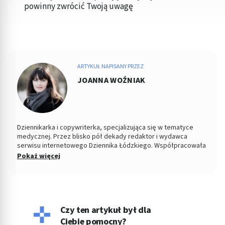
powinny zwrócić Twoją uwagę
ARTYKUŁ NAPISANY PRZEZ
JOANNA WOŹNIAK
Dziennikarka i copywriterka, specjalizująca się w tematyce
medycznej. Przez blisko pół dekady redaktor i wydawca
serwisu internetowego Dziennika Łódzkiego. Współpracowała
z łódzkim ośrodkiem TVP. Absolwentka Filozofii oraz
Pokaż więcej
Dziennikarstwa i Komunikacji Społecznej na Uniwersytecie
Łódzkim. W wolnych chwilach fotografuje kontrasty ulicy i
eksperymentuje w kuchni.
Czy ten artykuł był dla
Ciebie pomocny?