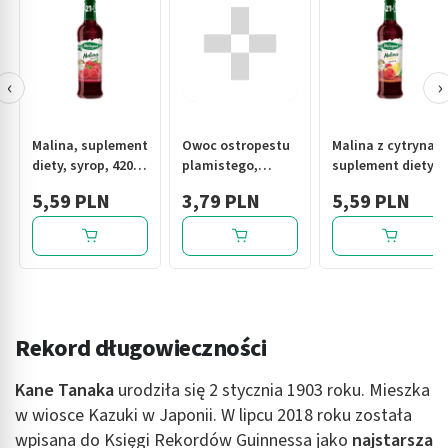
‹
›
Malina, suplement
Owoc ostropestu
Malina z cytryna,
diety, syrop, 420
plamistego,
suplement diety,
ml
(suplement diety),
syrop, 420 ml
5,59 PLN
3,79 PLN
5,59 PLN
100g
Rekord długowieczności
Kane Tanaka
urodziła się 2 stycznia 1903 roku. Mieszka
w wiosce Kazuki w Japonii. W lipcu 2018 roku została
wpisana do Księgi Rekordów Guinnessa jako
najstarsza