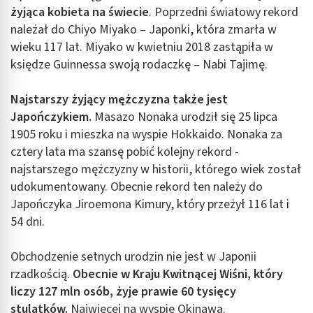
żyjąca kobieta na świecie
. Poprzedni światowy rekord
należał do Chiyo Miyako – Japonki, która zmarła w
wieku 117 lat. Miyako w kwietniu 2018 zastąpiła w
księdze Guinnessa swoją rodaczkę – Nabi Tajimę.
Najstarszy żyjący mężczyzna także jest
Japończykiem.
Masazo Nonaka urodził się 25 lipca
1905 roku i mieszka na wyspie Hokkaido. Nonaka za
cztery lata ma szansę pobić kolejny rekord -
najstarszego mężczyzny w historii, którego wiek został
udokumentowany. Obecnie rekord ten należy do
Japończyka Jiroemona Kimury, który przeżył 116 lat i
54 dni.
Obchodzenie setnych urodzin nie jest w Japonii
rzadkością.
Obecnie w Kraju Kwitnącej Wiśni, który
liczy 127 mln osób, żyje prawie 60 tysięcy
stulatków.
Najwięcej na wyspie Okinawa.