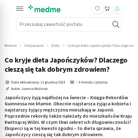
Koszyk
Przeszukaj zawartość portalu
in submenu: Leki na receptę
win submenu: Zdrowie
Medme
Odżywianie
Diety
Co kryje dieta Japończyków? Dlaczego ciesz
win submenu: Suplementy
Co kryje dieta Japończyków? Dlaczego
win submenu: Mama i dziecko
cieszą się tak dobrym zdrowiem?
win submenu: Kosmetyki
Data aktualizacji: 11 grudnia 2023
~ 3 minuty czytania
Autor:
Joanna Woźniak
win submenu: Higiena
Japończycy żyją najdłużej na świecie – Księga Rekordów
Guinnessa nie kłamie. Obecnie najstarsza żyjąca kobieta i
win submenu: Sprzęt medyczny
najstarszy żyjący mężczyzna mieszkają w Japonii.
Poprzednie rekordy także należały do mieszkańców Kraju
win submenu: Intymne
Kwitnącej Wiśni. W czym tkwi sekret ich długowieczności?
Eksperci są w tej kwestii zgodni – to dieta sprawia, że
Japończycy cieszą się tak dobrym zdrowiem.
win submenu: Wellness