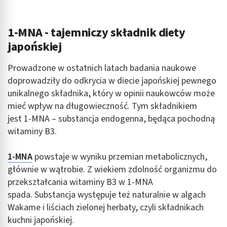
Rozumienie odbiorców dzięki statystyce lub
kombinacji danych z różnych źródeł
1-MNA - tajemniczy składnik diety
japońskiej
Rozwój i ulepszanie usług
Prowadzone w ostatnich latach badania naukowe
Wykorzystywanie ograniczonych danych do
wyboru treści
doprowadziły do odkrycia w diecie japońskiej pewnego
unikalnego składnika, który w opinii naukowców może
Funkcje specjalne IAB:
mieć wpływ na długowieczność. Tym składnikiem
Użycie dokładnych danych geolokalizacyjnych
jest 1-MNA – substancja endogenna, będąca pochodną
Identyfikowanie urządzeń na podstawie
witaminy B3.
aktywnie żądanych informacji
1-MNA
powstaje w wyniku przemian metabolicznych,
Cele przetwarzania inne niż IAB:
głównie w wątrobie. Z wiekiem zdolność organizmu do
Niezbędne
przekształcania witaminy B3 w 1-MNA
Wydajność (Performance)
spada. Substancja występuje też naturalnie w algach
Wakame i liściach zielonej herbaty, czyli składnikach
Reklama / śledzenie
kuchni japońskiej.