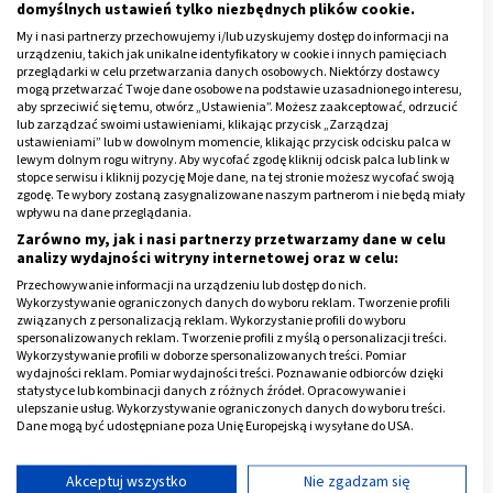
domyślnych ustawień tylko niezbędnych plików cookie.
My i nasi partnerzy przechowujemy i/lub uzyskujemy dostęp do informacji na
urządzeniu, takich jak unikalne identyfikatory w cookie i innych pamięciach
przeglądarki w celu przetwarzania danych osobowych. Niektórzy dostawcy
mogą przetwarzać Twoje dane osobowe na podstawie uzasadnionego interesu,
aby sprzeciwić się temu, otwórz „Ustawienia”. Możesz zaakceptować, odrzucić
lub zarządzać swoimi ustawieniami, klikając przycisk „Zarządzaj
ustawieniami” lub w dowolnym momencie, klikając przycisk odcisku palca w
lewym dolnym rogu witryny. Aby wycofać zgodę kliknij odcisk palca lub link w
stopce serwisu i kliknij pozycję Moje dane, na tej stronie możesz wycofać swoją
zgodę. Te wybory zostaną zasygnalizowane naszym partnerom i nie będą miały
wpływu na dane przeglądania.
Zarówno my, jak i nasi partnerzy przetwarzamy dane w celu
analizy wydajności witryny internetowej oraz w celu:
Przechowywanie informacji na urządzeniu lub dostęp do nich.
Dieta Japończyków a choroby
Wykorzystywanie ograniczonych danych do wyboru reklam. Tworzenie profili
związanych z personalizacją reklam. Wykorzystanie profili do wyboru
spersonalizowanych reklam. Tworzenie profili z myślą o personalizacji treści.
Dieta Japończyków przekłada się na stan ich
Wykorzystywanie profili w doborze spersonalizowanych treści. Pomiar
wydajności reklam. Pomiar wydajności treści. Poznawanie odbiorców dzięki
zdrowia. W Japonii jest o wiele niższa, w stosunku do
statystyce lub kombinacji danych z różnych źródeł. Opracowywanie i
Europy, zapadalność na choroby układu sercowo-
ulepszanie usług. Wykorzystywanie ograniczonych danych do wyboru treści.
Dane mogą być udostępniane poza Unię Europejską i wysyłane do USA.
naczyniowego - miażdżycę, udary i zawały. U
Twoja zgoda i polityka cookie dotyczą wyłącznie tej witryny/aplikacji.
Japończyków znacznie rzadziej występują choroby
Wyświetl listę partnerów (11 dostawców IAB)
Akceptuj wszystko
Nie zgadzam się
nowotworowe.