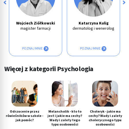
Wojciech Ziółkowski
Katarzyna Kulig
magister farmacji
dermatolog i wenerolog
POZNAJ MNIE
POZNAJ MNIE
Więcej z kategorii Psychologia
Odrzucenie przez
Melancholik - kto to
Choleryk - jakie ma
rówieśników w szkole -
jest i jakie ma cechy?
cechy? Wady i zalety
jak pomóc?
Wady i zalety tego
cholerycznego typu
typu osobowości
osobowości