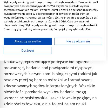
Wykorzystywanie ograniczonych danych do wyboru reklam. Tworzenie profili
związanych z personalizacją reklam. Wykorzystanie profili do wyboru
spersonalizowanych reklam. Tworzenie profili z myślą o personalizacji treści.
Wykorzystywanie profili w doborze spersonalizowanych treści. Pomiar
Zdolności specyficzne
wydajności reklam. Pomiar wydajności treści. Poznawanie odbiorców dzięki
statystyce lub kombinacji danych z różnych źródeł. Opracowywanie i
ulepszanie usług. Wykorzystywanie ograniczonych danych do wyboru treści.
Badanie zdolności specyficznych np. testy inteligencji
Dane mogą być udostępniane poza Unię Europejską i wysyłane do USA.
przestrzennej, jakie były wykonywane przez
Twoja zgoda i polityka cookie dotyczą wyłącznie tej witryny/aplikacji.
naukowców z Uniwersytetu Erazma, czyli badanie
Wyświetl listę partnerów (11 dostawców IAB)
Akceptuj wszystko
Nie zgadzam się
poszczególnych wiązek zdolności, nie w pełni uprawnia
Używamy Twoich danych w następujących celach:
Dostosuj
do wyciągania wniosków na temat inteligencji ogólnej.
Cele przetwarzania IAB:
Przechowywanie informacji na urządzeniu lub
Naukowcy reprezentujący podejście biologiczne i
dostęp do nich
prowadzący badania nad powiązaniami dyspozycji
poznawczych z czynnikami biologicznymi (takimi jak
Wykorzystywanie ograniczonych danych do
wyboru reklam
rasa czy płeć) są bardzo ostrożni w formułowaniu
zdecydowanych sądów interpretacyjnych. Wszelkie
Tworzenie profili w celu spersonalizowanych
nieścisłości przekazie wyników badania mogą
reklam
wzmacniać rasistowskie i seksistowskie poglądy na
Wykorzystanie profili do wyboru
zdolności człowieka, a nie to jest celem nauki.
spersonalizowanych reklam