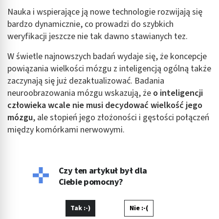
Nauka i wspierające ją nowe technologie rozwijają się
Tworzenie profili w celu personalizacji treści
bardzo dynamicznie, co prowadzi do szybkich
weryfikacji jeszcze nie tak dawno stawianych tez.
Wykorzystywanie profili w celu doboru
spersonalizowanych treści
W świetle najnowszych badań wydaje się, że koncepcje
Pomiar efektywności reklam
powiązania wielkości mózgu z inteligencją ogólną także
zaczynają się już dezaktualizować. Badania
Pomiar efektywności treści
neuroobrazowania mózgu wskazują, że
o inteligencji
człowieka wcale nie musi decydować wielkość jego
Rozumienie odbiorców dzięki statystyce lub
kombinacji danych z różnych źródeł
mózgu
, ale stopień jego złożoności i gęstości połączeń
między komórkami nerwowymi.
Rozwój i ulepszanie usług
Wykorzystywanie ograniczonych danych do
wyboru treści
Czy ten artykuł był dla
Funkcje specjalne IAB:
Ciebie pomocny?
Użycie dokładnych danych geolokalizacyjnych
Tak :-)
Nie :-(
Identyfikowanie urządzeń na podstawie