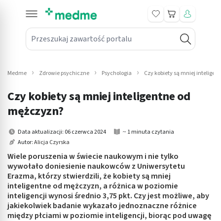
Koszyk
Przeszukaj zawartość portalu
in submenu: Leki na receptę
win submenu: Zdrowie
Medme
Zdrowie psychiczne
Psychologia
Czy kobiety są mniej intelige
win submenu: Suplementy
Czy kobiety są mniej inteligentne od
win submenu: Mama i dziecko
mężczyzn?
win submenu: Kosmetyki
Data aktualizacji: 06 czerwca 2024
~ 1 minuta czytania
Autor:
Alicja Czyrska
win submenu: Higiena
Wiele poruszenia w świecie naukowym i nie tylko
wywołało doniesienie naukowców z Uniwersytetu
win submenu: Sprzęt medyczny
Erazma, którzy stwierdzili, że kobiety są mniej
inteligentne od mężczyzn, a różnica w poziomie
win submenu: Intymne
inteligencji wynosi średnio 3,75 pkt. Czy jest możliwe, aby
jakiekolwiek badanie wykazało jednoznaczne różnice
między płciami w poziomie inteligencji, biorąc pod uwagę
win submenu: Wellness