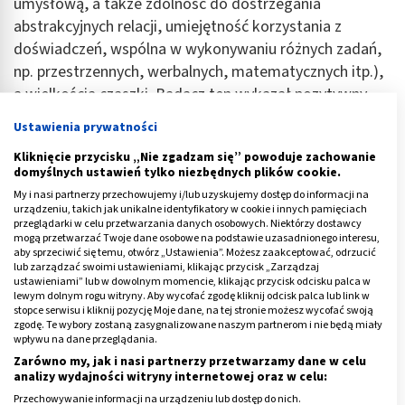
umysłową, a także zdolność do dostrzegania
abstrakcyjnych relacji, umiejętność korzystania z
doświadczeń, wspólna w wykonywaniu różnych zadań,
np. przestrzennych, werbalnych, matematycznych itp.),
a wielkością czaszki. Badacz ten wykazał pozytywny
związek między wielkością czaszki, a indywidualnym
Ustawienia prywatności
ilorazem inteligencji ogólnej, niezależnie od rasy i płci.
Kliknięcie przycisku „Nie zgadzam się” powoduje zachowanie
domyślnych ustawień tylko niezbędnych plików cookie.
Reklama
My i nasi partnerzy przechowujemy i/lub uzyskujemy dostęp do informacji na
urządzeniu, takich jak unikalne identyfikatory w cookie i innych pamięciach
przeglądarki w celu przetwarzania danych osobowych. Niektórzy dostawcy
mogą przetwarzać Twoje dane osobowe na podstawie uzasadnionego interesu,
aby sprzeciwić się temu, otwórz „Ustawienia”. Możesz zaakceptować, odrzucić
lub zarządzać swoimi ustawieniami, klikając przycisk „Zarządzaj
ustawieniami” lub w dowolnym momencie, klikając przycisk odcisku palca w
lewym dolnym rogu witryny. Aby wycofać zgodę kliknij odcisk palca lub link w
stopce serwisu i kliknij pozycję Moje dane, na tej stronie możesz wycofać swoją
zgodę. Te wybory zostaną zasygnalizowane naszym partnerom i nie będą miały
wpływu na dane przeglądania.
Zarówno my, jak i nasi partnerzy przetwarzamy dane w celu
analizy wydajności witryny internetowej oraz w celu:
Przechowywanie informacji na urządzeniu lub dostęp do nich.