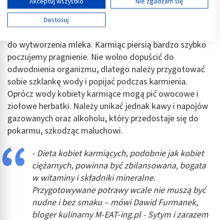
Wyświetl listę partnerów (11 dostawców IAB)
Akceptuj wszystko
Nie zgadzam się
Używamy Twoich danych w następujących celach:
W diecie matki karmiącej oprócz posiłków ważna jest
Dostosuj
Cele przetwarzania IAB:
także odpowiednia ilość płynów. Woda jest potrzebna
Przechowywanie informacji na urządzeniu lub
do wytworzenia mleka. Karmiąc piersią bardzo szybko
dostęp do nich
poczujemy pragnienie. Nie wolno dopuścić do
odwodnienia organizmu, dlatego należy przygotować
Wykorzystywanie ograniczonych danych do
wyboru reklam
sobie szklankę wody i popijać podczas karmienia.
Oprócz wody kobiety karmiące mogą pić owocowe i
Tworzenie profili w celu spersonalizowanych
ziołowe herbatki. Należy unikać jednak kawy i napojów
reklam
gazowanych oraz alkoholu, który przedostaje się do
Wykorzystanie profili do wyboru
pokarmu, szkodząc maluchowi.
spersonalizowanych reklam
- Dieta kobiet karmiących, podobnie jak kobiet
Tworzenie profili w celu personalizacji treści
ciężarnych, powinna być zbilansowana, bogata
Wykorzystywanie profili w celu doboru
w witaminy i składniki mineralne.
spersonalizowanych treści
Przygotowywane potrawy wcale nie muszą być
nudne i bez smaku – mówi Dawid Furmanek,
Pomiar efektywności reklam
bloger kulinarny M-EAT-ing.pl - Sytym i zarazem