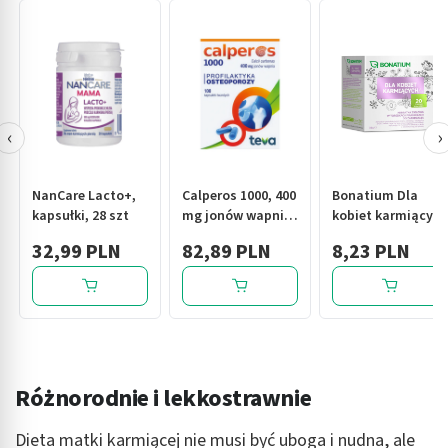
‹
›
NanCare Lacto+,
Calperos 1000, 400
Bonatium Dla
kapsułki, 28 szt
mg jonów wapnia,
kobiet karmiących
kapsułki twarde,
fix, herbatka
32,99 PLN
82,89 PLN
8,23 PLN
100 szt.
ziołowa, 20szt
Różnorodnie i lekkostrawnie
Dieta matki karmiącej nie musi być uboga i nudna, ale