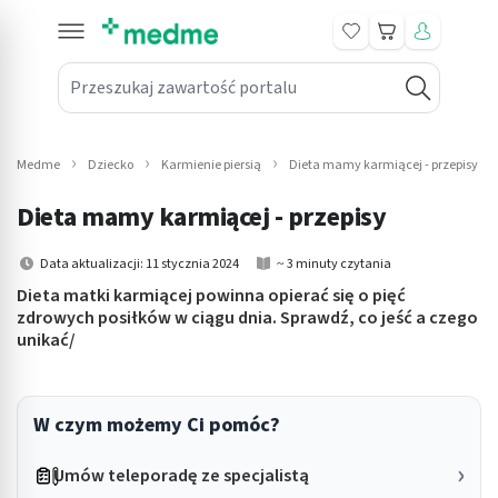
Koszyk
Przeszukaj zawartość portalu
in submenu: Leki na receptę
win submenu: Zdrowie
Medme
Dziecko
Karmienie piersią
Dieta mamy karmiącej - przepisy
win submenu: Suplementy
Dieta mamy karmiącej - przepisy
win submenu: Mama i dziecko
Data aktualizacji: 11 stycznia 2024
~ 3 minuty czytania
win submenu: Kosmetyki
Dieta matki karmiącej powinna opierać się o pięć
zdrowych posiłków w ciągu dnia. Sprawdź, co jeść a czego
unikać/
win submenu: Higiena
win submenu: Sprzęt medyczny
W czym możemy Ci pomóc?
win submenu: Intymne
Umów teleporadę ze specjalistą
win submenu: Wellness