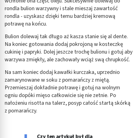
wchłonie ona część oleju. Sukcesywnie dolewaj do
rondla bulion warzywny i stale mieszaj zawartość
rondla - uzyskasz dzięki temu bardziej kremową
potrawę na końcu.
Bulion dolewaj tak długo aż kasza stanie się al dente.
Na koniec gotowania dodaj pokrojoną w kosteczkę
cukinię i papryki. Dolej jeszcze trochę bulionu i gotuj aby
warzywa zmiękły, ale zachowały wciąż swą chrupkość.
Na sam koniec dodaj kawałki kurczaka, uprzednio
zamarynowane w soku z pomarańczy z miętą.
Przemieszaj dokładnie potrawę i gotuj na wolnym
ogniu dopóki mięso całkowicie się nie zetnie. Po
nałożeniu risotta na talerz, posyp całość startą skórką
z pomarańczy.
Czy ten artykuł był dla