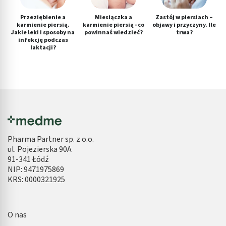
Przeziębienie a
Miesiączka a
Zastój w piersiach –
karmienie piersią.
karmienie piersią - co
objawy i przyczyny. Ile
Jakie leki i sposoby na
powinnaś wiedzieć?
trwa?
infekcję podczas
laktacji?
Pharma Partner sp. z o.o.
ul. Pojezierska 90A
91-341 Łódź
NIP: 9471975869
KRS: 0000321925
O nas