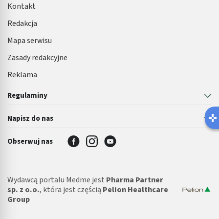
Kontakt
Redakcja
Mapa serwisu
Zasady redakcyjne
Reklama
Regulaminy
Latem łatwiej o infekcję pęcherza 🌊
Napisz do nas
Robisz ten błąd?
Obserwuj nas
Wydawcą portalu Medme jest
Pharma Partner
sp. z o.o.
, która jest częścią
Pelion Healthcare
Group