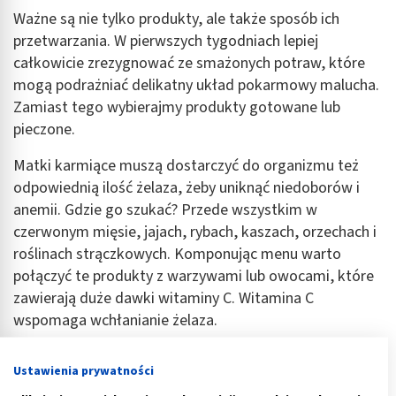
Ważne są nie tylko produkty, ale także sposób ich
przetwarzania. W pierwszych tygodniach lepiej
całkowicie zrezygnować ze smażonych potraw, które
mogą podrażniać delikatny układ pokarmowy malucha.
Zamiast tego wybierajmy produkty gotowane lub
pieczone.
Matki karmiące muszą dostarczyć do organizmu też
odpowiednią ilość żelaza, żeby uniknąć niedoborów i
anemii. Gdzie go szukać? Przede wszystkim w
czerwonym mięsie, jajach, rybach, kaszach, orzechach i
roślinach strączkowych. Komponując menu warto
połączyć te produkty z warzywami lub owocami, które
zawierają duże dawki witaminy C. Witamina C
wspomaga wchłanianie żelaza.
Unikajmy z kolei ostrych przypraw, które mogą
Ustawienia prywatności
podrażniać układ pokarmowy malucha i być przyczyną