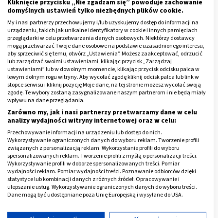
bolesnych kolek. Zamiast pieprzu i soli, używajmy w
Kliknięcie przycisku „Nie zgadzam się” powoduje zachowanie
domyślnych ustawień tylko niezbędnych plików cookie.
kuchni więcej ziół. Nie wskazane są też bardzo
My i nasi partnerzy przechowujemy i/lub uzyskujemy dostęp do informacji na
aromatyczne potrawy, które mogą zmienić smak mleka
urządzeniu, takich jak unikalne identyfikatory w cookie i innych pamięciach
mamy np. czosnek.
przeglądarki w celu przetwarzania danych osobowych. Niektórzy dostawcy
mogą przetwarzać Twoje dane osobowe na podstawie uzasadnionego interesu,
aby sprzeciwić się temu, otwórz „Ustawienia”. Możesz zaakceptować, odrzucić
Reklama
lub zarządzać swoimi ustawieniami, klikając przycisk „Zarządzaj
ustawieniami” lub w dowolnym momencie, klikając przycisk odcisku palca w
lewym dolnym rogu witryny. Aby wycofać zgodę kliknij odcisk palca lub link w
stopce serwisu i kliknij pozycję Moje dane, na tej stronie możesz wycofać swoją
zgodę. Te wybory zostaną zasygnalizowane naszym partnerom i nie będą miały
wpływu na dane przeglądania.
Zarówno my, jak i nasi partnerzy przetwarzamy dane w celu
analizy wydajności witryny internetowej oraz w celu:
Przechowywanie informacji na urządzeniu lub dostęp do nich.
Wykorzystywanie ograniczonych danych do wyboru reklam. Tworzenie profili
związanych z personalizacją reklam. Wykorzystanie profili do wyboru
spersonalizowanych reklam. Tworzenie profili z myślą o personalizacji treści.
Wykorzystywanie profili w doborze spersonalizowanych treści. Pomiar
wydajności reklam. Pomiar wydajności treści. Poznawanie odbiorców dzięki
statystyce lub kombinacji danych z różnych źródeł. Opracowywanie i
ulepszanie usług. Wykorzystywanie ograniczonych danych do wyboru treści.
Dane mogą być udostępniane poza Unię Europejską i wysyłane do USA.
Twoja zgoda i polityka cookie dotyczą wyłącznie tej witryny/aplikacji.
Nie zapominaj o piciu wody