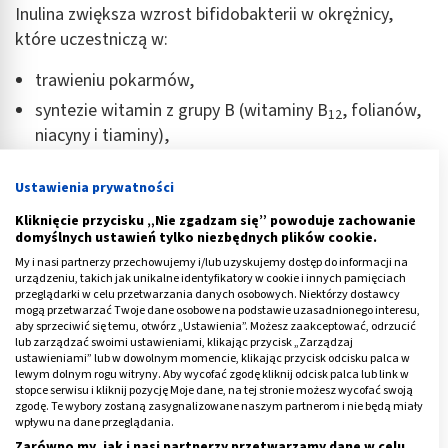
Inulina zwiększa wzrost bifidobakterii w okrężnicy,
które uczestniczą w:
trawieniu pokarmów,
syntezie witamin z grupy B (witaminy B
, folianów,
12
niacyny i tiaminy),
rozkładaniu substancji toksycznych,
Ustawienia prywatności
zwiększają odporność organizmu.
Kliknięcie przycisku „Nie zgadzam się” powoduje zachowanie
domyślnych ustawień tylko niezbędnych plików cookie.
Reklama
My i nasi partnerzy przechowujemy i/lub uzyskujemy dostęp do informacji na
urządzeniu, takich jak unikalne identyfikatory w cookie i innych pamięciach
przeglądarki w celu przetwarzania danych osobowych. Niektórzy dostawcy
mogą przetwarzać Twoje dane osobowe na podstawie uzasadnionego interesu,
aby sprzeciwić się temu, otwórz „Ustawienia”. Możesz zaakceptować, odrzucić
lub zarządzać swoimi ustawieniami, klikając przycisk „Zarządzaj
ustawieniami” lub w dowolnym momencie, klikając przycisk odcisku palca w
lewym dolnym rogu witryny. Aby wycofać zgodę kliknij odcisk palca lub link w
stopce serwisu i kliknij pozycję Moje dane, na tej stronie możesz wycofać swoją
zgodę. Te wybory zostaną zasygnalizowane naszym partnerom i nie będą miały
wpływu na dane przeglądania.
Zarówno my, jak i nasi partnerzy przetwarzamy dane w celu