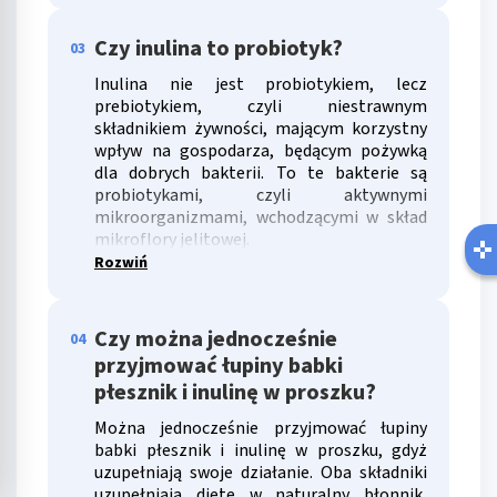
Czy inulina to probiotyk?
03
Inulina nie jest probiotykiem, lecz
prebiotykiem, czyli niestrawnym
składnikiem żywności, mającym korzystny
wpływ na gospodarza, będącym pożywką
dla dobrych bakterii. To te bakterie są
probiotykami, czyli aktywnymi
mikroorganizmami, wchodzącymi w skład
mikroflory jelitowej.
Rozwiń
Czy można jednocześnie
04
przyjmować łupiny babki
płesznik i inulinę w proszku?
Można jednocześnie przyjmować łupiny
babki płesznik i inulinę w proszku, gdyż
uzupełniają swoje działanie. Oba składniki
uzupełniają dietę w naturalny błonnik,