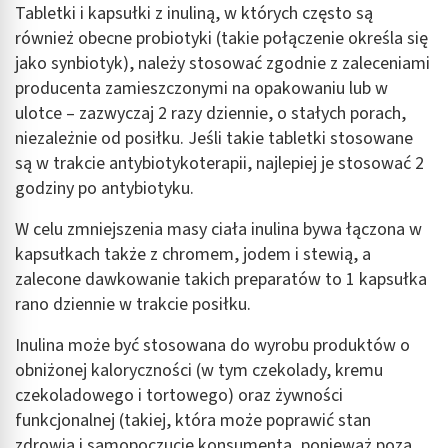
Tabletki i kapsułki z inuliną, w których często są
również obecne probiotyki (takie połączenie określa się
jako synbiotyk), należy stosować zgodnie z zaleceniami
producenta zamieszczonymi na opakowaniu lub w
ulotce – zazwyczaj 2 razy dziennie, o stałych porach,
niezależnie od posiłku. Jeśli takie tabletki stosowane
są w trakcie antybiotykoterapii, najlepiej je stosować 2
godziny po antybiotyku.
W celu zmniejszenia masy ciała inulina bywa łączona w
kapsułkach także z chromem, jodem i stewią, a
zalecone dawkowanie takich preparatów to 1 kapsułka
rano dziennie w trakcie posiłku.
Inulina może być stosowana do wyrobu produktów o
obniżonej kaloryczności (w tym czekolady, kremu
czekoladowego i tortowego) oraz żywności
funkcjonalnej (takiej, która może poprawić stan
zdrowia i samopoczucie konsumenta, ponieważ poza