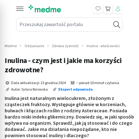
Koszyk
Przeszukaj zawartość portalu
in submenu: Leki na receptę
win submenu: Zdrowie
Medme
Odżywianie
Zdrowa żywność
Inulina - właściwości
win submenu: Suplementy
Inulina - czym jest i jakie ma korzyści
win submenu: Mama i dziecko
zdrowotne?
win submenu: Kosmetyki
Data aktualizacji: 23 grudnia 2024
~ ponad 10 minut czytania
Autor:
Sylwia Borowska
Ekspert odpowiada
win submenu: Higiena
Inulina jest naturalnym wielocukrem, złożonym z
cząsteczek fruktozy. Występuje głównie w korzeniach,
win submenu: Sprzęt medyczny
bulwach i kłączach roślin z rodziny Asteraceae. Posiada
bardzo niski indeks glikemiczny. Dowiedz się, w jaki sposób
win submenu: Intymne
wpływa na organizm. Sprawdź, jak ją stosować i do czego
dodawać. Jakie ma działania niepożądane, kto nie
powinien stosować inuliny i dlaczego?
win submenu: Wellness