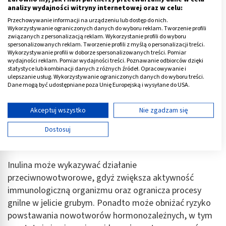
analizy wydajności witryny internetowej oraz w celu:
Przechowywanie informacji na urządzeniu lub dostęp do nich.
Wykorzystywanie ograniczonych danych do wyboru reklam. Tworzenie profili
związanych z personalizacją reklam. Wykorzystanie profili do wyboru
spersonalizowanych reklam. Tworzenie profili z myślą o personalizacji treści.
Wykorzystywanie profili w doborze spersonalizowanych treści. Pomiar
Czy inulina jest szkodliwa?
wydajności reklam. Pomiar wydajności treści. Poznawanie odbiorców dzięki
statystyce lub kombinacji danych z różnych źródeł. Opracowywanie i
ulepszanie usług. Wykorzystywanie ograniczonych danych do wyboru treści.
Szkodliwość inuliny jest niewielka.
Jest uważana za
Dane mogą być udostępniane poza Unię Europejską i wysyłane do USA.
bezpieczną dla zdrowia, gdy jest stosowana zgodnie z
Twoja zgoda i polityka cookie dotyczą wyłącznie tej witryny/aplikacji.
zaleceniami. Zaleca się ją dodawać do jadłospisu
Wyświetl listę partnerów (11 dostawców IAB)
Akceptuj wszystko
Nie zgadzam się
stopniowo. Nadmierne spożywanie inuliny (powyżej 20g
Używamy Twoich danych w następujących celach:
Dostosuj
dziennie) może prowadzić do wystąpienia działań
Cele przetwarzania IAB:
niepożądanych.
Przechowywanie informacji na urządzeniu lub
dostęp do nich
Inulina może wykazywać działanie
przeciwnowotworowe, gdyż zwiększa aktywność
Wykorzystywanie ograniczonych danych do
wyboru reklam
immunologiczną organizmu oraz ogranicza procesy
gnilne w jelicie grubym. Ponadto może obniżać ryzyko
Tworzenie profili w celu spersonalizowanych
powstawania nowotworów hormonozależnych, w tym
reklam