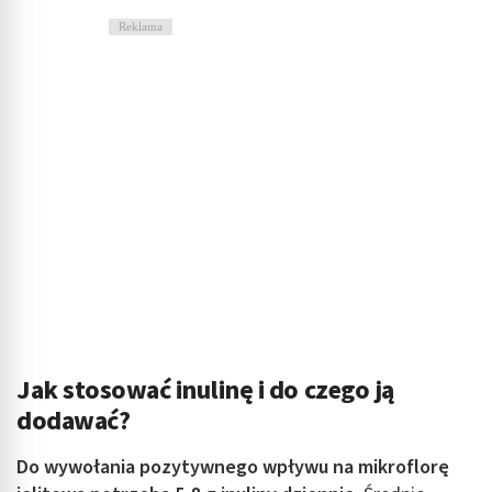
Reklama
Identyfikowanie urządzeń na podstawie
aktywnie żądanych informacji
Cele przetwarzania inne niż IAB:
Niezbędne
Wydajność (Performance)
Reklama / śledzenie
Jak stosować inulinę i do czego ją
dodawać?
Do wywołania pozytywnego wpływu na mikroflorę