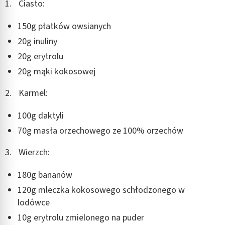
Ciasto:
150g płatków owsianych
20g inuliny
20g erytrolu
20g mąki kokosowej
Karmel:
100g daktyli
70g masła orzechowego ze 100% orzechów
Wierzch:
180g bananów
120g mleczka kokosowego schłodzonego w
lodówce
10g erytrolu zmielonego na puder