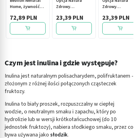
Bebilon Nenatal
Opcja Natura
Opcja Natura
Home, żywność
Zdrowy
Zdrowy
specjalnego
dezodorant,
dezodorant,
72,89 PLN
23,39 PLN
23,39 PLN
przeznaczenia
pinia&grejpfrut,
len&paczula, 50
medycznego, 400
50 ml
ml
g
Czym jest inulina i gdzie występuje?
Inulina jest naturalnym polisacharydem, polifruktanem -
złożonym z różnej ilości połączonych cząsteczek
fruktozy.
Inulina to biały proszek, rozpuszczalny w ciepłej
wodzie, o neutralnym smaku i zapachu, który po
hydrolizie lub w wersji krótkołańcuchowej (do 10
jednostek fruktozy), nabiera słodkiego smaku, przez co
bywa używana jako
słodzik
.