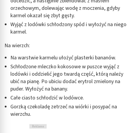
odcedzić, a następnie zblendować z masłem
orzechowym, dolewając wodę z moczenia, gdyby
karmel okazał się zbyt gęsty.
Wyjąć z lodówki schłodzony spód i wyłożyć na niego
karmel.
Na wierzch:
Na warstwie karmelu ułożyć plasterki bananów.
Schłodzone mleczko kokosowe w puszce wyjąć z
lodówki i oddzielić jego twardą część, którą należy
ubić na pianę. Po ubiciu dodać erytrol zmielony na
puder. Wyłożyć na banany.
Całe ciasto schłodzić w lodówce.
Gorzką czekoladę zetrzeć na wiórki i posypać na
wierzchu.
Reklama