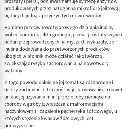
prostaty i piersi, ponieważ hamuje syntezę enzymów
Wykorzystanie profili do wyboru
produkowanych przez patogenną mikroflorę jelitową,
spersonalizowanych reklam
będących jedną z przyczyn tych nowotworów.
Tworzenie profili w celu personalizacji treści
Pomimo przeciwnowotworowego działania inuliny
wobec komórek jelita grubego, piersi i prostaty, wyniki
Wykorzystywanie profili w celu doboru
spersonalizowanych treści
badań przeprowadzonych na myszach wykazały, że
inulina dodawana do przetworzonych produktów
Pomiar efektywności reklam
ubogich w błonnik może działać rakotwórczo,
zwiększając ryzyko zachorowania na nowotwory
Pomiar efektywności treści
wątroby.
Rozumienie odbiorców dzięki statystyce lub
kombinacji danych z różnych źródeł
Z tego powodu opinie na jej temat są różnorodne i
należy zachować ostrożność w jej stosowaniu, a nawet
Rozwój i ulepszanie usług
unikać jej używania m.in. przez osoby cierpiące na
choroby wątroby (zwłaszcza z malformacjami
Wykorzystywanie ograniczonych danych do
wyboru treści
naczyniowymi) i zapalenie pęcherzyka żółciowego, u
których stężenie kwasów żółciowych jest
Funkcje specjalne IAB:
podwyższone.
Użycie dokładnych danych geolokalizacyjnych