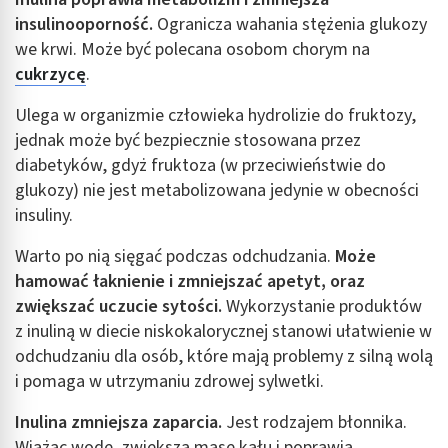
insulinooporność.
Ogranicza wahania stężenia glukozy
we krwi. Może być polecana osobom chorym na
cukrzycę
.
Ulega w organizmie człowieka hydrolizie do fruktozy,
jednak może być bezpiecznie stosowana przez
diabetyków, gdyż fruktoza (w przeciwieństwie do
glukozy) nie jest metabolizowana jedynie w obecności
insuliny.
Warto po nią sięgać podczas odchudzania.
Może
hamować łaknienie i zmniejszać apetyt, oraz
zwiększać uczucie sytości.
Wykorzystanie produktów
z inuliną w diecie niskokalorycznej stanowi ułatwienie w
odchudzaniu dla osób, które mają problemy z silną wolą
i pomaga w utrzymaniu zdrowej sylwetki.
Inulina zmniejsza zaparcia.
Jest rodzajem błonnika.
Wiążąc wodę, zwiększa masę kału i poprawia