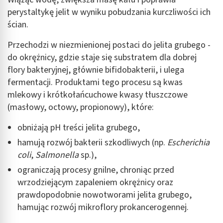
perystaltykę jelit w wyniku pobudzania kurczliwości ich
ścian.
Przechodzi w niezmienionej postaci do jelita grubego -
do okrężnicy, gdzie staje się substratem dla dobrej
flory bakteryjnej, głównie bifidobakterii, i ulega
fermentacji. Produktami tego procesu są kwas
mlekowy i krótkołańcuchowe kwasy tłuszczowe
(masłowy, octowy, propionowy), które:
obniżają pH treści jelita grubego,
hamują rozwój bakterii szkodliwych (np.
Escherichia
coli
,
Salmonella
sp.),
ograniczają procesy gnilne, chroniąc przed
wrzodziejącym zapaleniem okrężnicy oraz
prawdopodobnie nowotworami jelita grubego,
hamując rozwój mikroflory prokancerogennej.