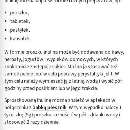
Inulinę można kupić w formie różnych preparatów, np.:
proszku,
tabletek,
pastylek,
kapsułek.
W formie proszku inulina może być dodawana do kawy,
herbaty, jogurtów i wypieków domowych, w których
znakomicie zastępuje cukier. Można ją stosować też
samodzielnie, np. w celu poprawy perystaltyki jelit. W
tym celu należy wymieszać ją z letnią wodą i wypić pół
godziny przed posiłkiem lub w jego trakcie.
Sproszkowaną inulinę można znaleźć w aptekach w
połączeniu z
babką płesznik
. W tym wypadku należy 1
łyżeczkę (5g) proszku rozpuścić w pół szklanki wody i
stosować 2 razy dziennie.