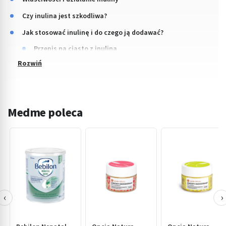
Czy inulina jest szkodliwa?
Jak stosować inulinę i do czego ją dodawać?
Przepis na ciasto z inuliną
Medme poleca
‹
›