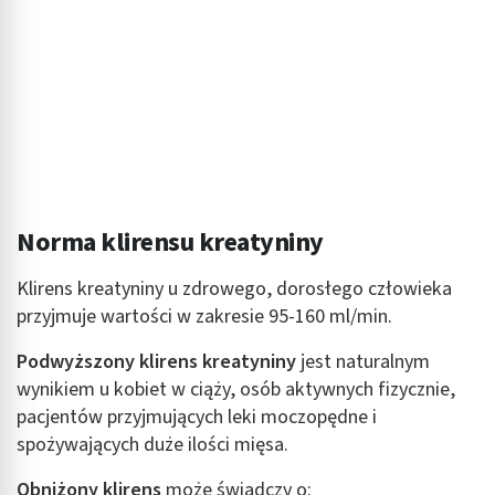
Pomiar efektywności treści
Rozumienie odbiorców dzięki statystyce lub
kombinacji danych z różnych źródeł
Rozwój i ulepszanie usług
Wykorzystywanie ograniczonych danych do
wyboru treści
Norma klirensu kreatyniny
Funkcje specjalne IAB:
Użycie dokładnych danych geolokalizacyjnych
Klirens kreatyniny u zdrowego, dorosłego człowieka
przyjmuje wartości w zakresie 95-160 ml/min.
Identyfikowanie urządzeń na podstawie
aktywnie żądanych informacji
Podwyższony klirens kreatyniny
jest naturalnym
Cele przetwarzania inne niż IAB:
wynikiem u kobiet w ciąży, osób aktywnych fizycznie,
pacjentów przyjmujących leki moczopędne i
Niezbędne
spożywających duże ilości mięsa.
Wydajność (Performance)
Obniżony klirens
może świadczy o: