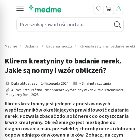
Koszyk
Przeszukaj zawartość portalu
in submenu: Leki na receptę
win submenu: Zdrowie
Medme
Badania
Badania moczu
Klirens kreatyniny (badanie nerek) - 
win submenu: Suplementy
Klirens kreatyniny to badanie nerek.
win submenu: Mama i dziecko
Jakie są normy i wzór obliczeń?
win submenu: Kosmetyki
Data aktualizacji: 14 listopada 2024
~ 3 minuty czytania
Autor:
Piotr Brzózka - dziennikarz wyróżniony w konkursie Dziennikarz
Medyczny Roku 2023
win submenu: Higiena
Klirens kreatyniny jest jednym z podstawowych
win submenu: Sprzęt medyczny
współczynników określających prawidłowość działania
nerek. Pozwala zbadać zdolność nerek do oczyszczania
krwi z kreatyniny. Określenie go jest niezbędne do
win submenu: Intymne
diagnozowania m.in. przewlekłej choroby nerek i dobrania
odpowiedniego dawkowania leków. Zobacz, na czym
win submenu: Wellness