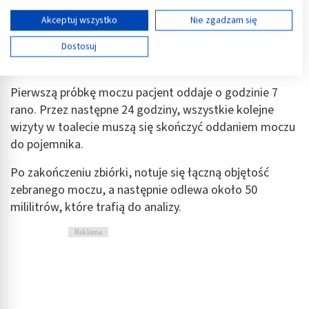
Twoja zgoda i polityka cookie dotyczą wyłącznie tej witryny/aplikacji.
Kilrens bada się, oznaczając kreatyninę w
całodobowej
Wyświetl listę partnerów (11 dostawców IAB)
Akceptuj wszystko
Nie zgadzam się
próbce moczu
, a także w surowicy krwi pobranej w
Używamy Twoich danych w następujących celach:
dniu, w którym skończyło się oddawanie moczu do
Dostosuj
Cele przetwarzania IAB:
analizy.
Przechowywanie informacji na urządzeniu lub
dostęp do nich
Pierwszą próbkę moczu pacjent oddaje o godzinie 7
rano. Przez następne 24 godziny, wszystkie kolejne
Wykorzystywanie ograniczonych danych do
wizyty w toalecie muszą się skończyć oddaniem moczu
wyboru reklam
do pojemnika.
Tworzenie profili w celu spersonalizowanych
reklam
Po zakończeniu zbiórki, notuje się łączną objętość
zebranego moczu, a następnie odlewa około 50
Wykorzystanie profili do wyboru
mililitrów, które trafią do analizy.
spersonalizowanych reklam
Reklama
Tworzenie profili w celu personalizacji treści
Wykorzystywanie profili w celu doboru
spersonalizowanych treści
Pomiar efektywności reklam