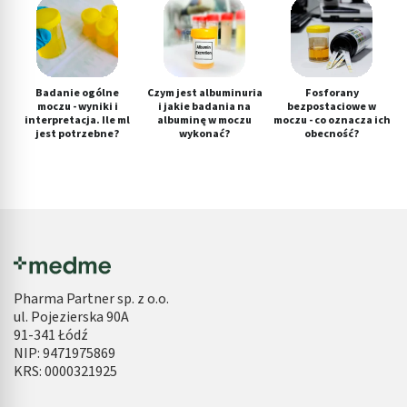
Badanie ogólne
Czym jest albuminuria
Fosforany
moczu - wyniki i
i jakie badania na
bezpostaciowe w
interpretacja. Ile ml
albuminę w moczu
moczu - co oznacza ich
jest potrzebne?
wykonać?
obecność?
Pharma Partner sp. z o.o.
ul. Pojezierska 90A
91-341 Łódź
NIP: 9471975869
KRS: 0000321925