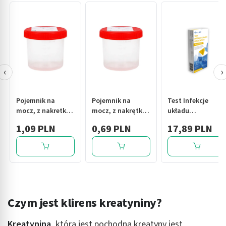
‹
›
Pojemnik na
Pojemnik na
Test Infekcje
mocz, z nakretką,
mocz, z nakrętką,
układu
jałowy,(El-Comp),
n/jałowy (El-
moczowego, 1 szt.
1,09 PLN
0,69 PLN
17,89 PLN
120 ml
Comp), 120 ml
Czym jest klirens kreatyniny?
Kreatynina
, która jest pochodną kreatyny jest