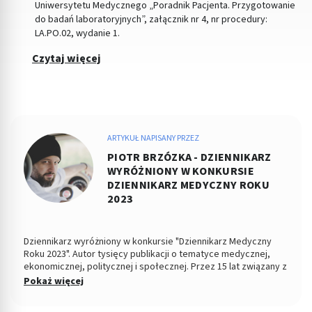
Uniwersytetu Medycznego „Poradnik Pacjenta. Przygotowanie
do badań laboratoryjnych”, załącznik nr 4, nr procedury:
LA.PO.02, wydanie 1.
Czytaj więcej
ARTYKUŁ NAPISANY PRZEZ
PIOTR BRZÓZKA - DZIENNIKARZ
WYRÓŻNIONY W KONKURSIE
DZIENNIKARZ MEDYCZNY ROKU
2023
Dziennikarz wyróżniony w konkursie "Dziennikarz Medyczny
Roku 2023". Autor tysięcy publikacji o tematyce medycznej,
ekonomicznej, politycznej i społecznej. Przez 15 lat związany z
Dziennikiem Łódzkim i Polska TheTimes. Z wykształcenia
Pokaż więcej
socjolog stosunków politycznych, absolwent Wydziału
Ekonomiczno-Socjologicznego Uniwersytetu Łódzkiego. Po