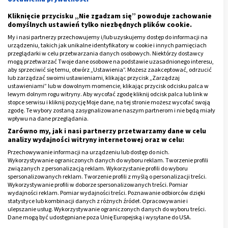
arteriografia.
Kliknięcie przycisku „Nie zgadzam się” powoduje zachowanie
domyślnych ustawień tylko niezbędnych plików cookie.
Reklama
My i nasi partnerzy przechowujemy i/lub uzyskujemy dostęp do informacji na
urządzeniu, takich jak unikalne identyfikatory w cookie i innych pamięciach
przeglądarki w celu przetwarzania danych osobowych. Niektórzy dostawcy
mogą przetwarzać Twoje dane osobowe na podstawie uzasadnionego interesu,
aby sprzeciwić się temu, otwórz „Ustawienia”. Możesz zaakceptować, odrzucić
lub zarządzać swoimi ustawieniami, klikając przycisk „Zarządzaj
ustawieniami” lub w dowolnym momencie, klikając przycisk odcisku palca w
lewym dolnym rogu witryny. Aby wycofać zgodę kliknij odcisk palca lub link w
stopce serwisu i kliknij pozycję Moje dane, na tej stronie możesz wycofać swoją
zgodę. Te wybory zostaną zasygnalizowane naszym partnerom i nie będą miały
wpływu na dane przeglądania.
Zarówno my, jak i nasi partnerzy przetwarzamy dane w celu
analizy wydajności witryny internetowej oraz w celu:
Przechowywanie informacji na urządzeniu lub dostęp do nich.
Wykorzystywanie ograniczonych danych do wyboru reklam. Tworzenie profili
związanych z personalizacją reklam. Wykorzystanie profili do wyboru
spersonalizowanych reklam. Tworzenie profili z myślą o personalizacji treści.
Wykorzystywanie profili w doborze spersonalizowanych treści. Pomiar
wydajności reklam. Pomiar wydajności treści. Poznawanie odbiorców dzięki
Jak wykonać badanie klisensu
statystyce lub kombinacji danych z różnych źródeł. Opracowywanie i
ulepszanie usług. Wykorzystywanie ograniczonych danych do wyboru treści.
kreatyniny?
Dane mogą być udostępniane poza Unię Europejską i wysyłane do USA.