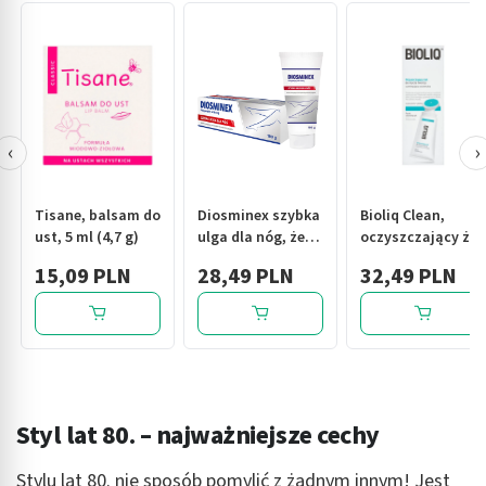
‹
›
Tisane, balsam do
Diosminex szybka
Bioliq Clean,
ust, 5 ml (4,7 g)
ulga dla nóg, żel,
oczyszczający żel
100 g
do mycia twarzy,
15,09 PLN
28,49 PLN
32,49 PLN
125 ml
Styl lat 80. – najważniejsze cechy
Stylu lat 80. nie sposób pomylić z żadnym innym! Jest