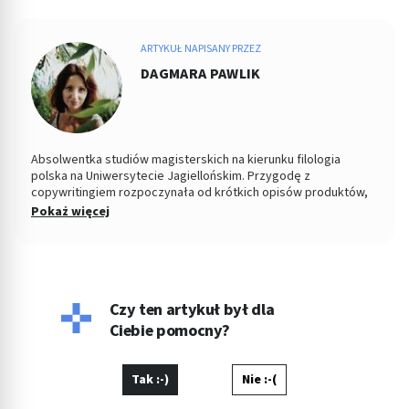
ARTYKUŁ NAPISANY PRZEZ
DAGMARA PAWLIK
Absolwentka studiów magisterskich na kierunku filologia
polska na Uniwersytecie Jagiellońskim. Przygodę z
copywritingiem rozpoczynała od krótkich opisów produktów,
dziś najchętniej tworzy dłuższe artykuły blogowe, nie tylko z
Pokaż więcej
branży medycznej - interesuje ją również wnętrzarstwo i teksty
poświęcone kulturze. Prywatnie miłośniczka literatury non-
fiction, dobrych kryminałów i rękodzieła. W ramach
współpracy z Pharma Partner tworzy artykuły blogowe, opisy
SEO produktów i marek.
Czy ten artykuł był dla
Ciebie pomocny?
Tak :-)
Nie :-(