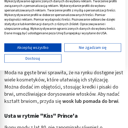
Wykorzystywanie ograniczonych danych do wyboru reklam. Tworzenie profili
zdecydujemy się postawić na jeden z nich, z pewnością
związanych z personalizacją reklam. Wykorzystanie profili do wyboru
spersonalizowanych reklam. Tworzenie profili z myślą o personalizacji treści.
zyskamy na wyrazistości.
Wykorzystywanie profili w doborze spersonalizowanych treści. Pomiar
wydajności reklam. Pomiar wydajności treści. Poznawanie odbiorców dzięki
statystyce lub kombinacji danych z różnych źródeł. Opracowywanie i
Róż do policzków
to niezbędny kosmetyk, by
ulepszanie usług. Wykorzystywanie ograniczonych danych do wyboru treści.
zaznaczyć kości policzkowe. Odcienie amarantu
Dane mogą być udostępniane poza Unię Europejską i wysyłane do USA.
charakterystyczne dla stylu disco najlepiej komponują
Twoja zgoda i polityka cookie dotyczą wyłącznie tej witryny/aplikacji.
się ze śniadą cerą. Posiadaczki subtelniejszego typu
Wyświetl listę partnerów (11 dostawców IAB)
Akceptuj wszystko
Nie zgadzam się
urody powinny poszukać różu o delikatniejszym,
Używamy Twoich danych w następujących celach:
Dostosuj
chłodniejszym odcieniu.
Cele przetwarzania IAB:
Przechowywanie informacji na urządzeniu lub
Moda na gęste brwi sprawiła, że na rynku dostępne jest
dostęp do nich
wiele kosmetyków, które ułatwiają ich stylizację.
Można dodać im objętości, stosując kredki i pisaki do
Wykorzystywanie ograniczonych danych do
wyboru reklam
brwi, umożliwiające dorysowanie włosków. Aby nadać
kształt brwiom, przyda się
wosk lub pomada do brwi
.
Tworzenie profili w celu spersonalizowanych
reklam
Usta w rytmie "Kiss" Prince'a
Wykorzystanie profili do wyboru
spersonalizowanych reklam
Ikony mody z lat 80. nie zapominały również o