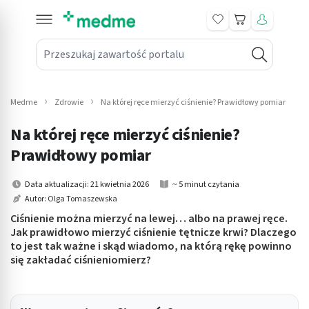
Koszyk
Przeszukaj zawartość portalu
in submenu: Leki na receptę
win submenu: Zdrowie
Medme
Zdrowie
Na której ręce mierzyć ciśnienie? Prawidłowy pomiar
win submenu: Suplementy
Na której ręce mierzyć ciśnienie?
win submenu: Mama i dziecko
Prawidłowy pomiar
win submenu: Kosmetyki
Data aktualizacji: 21 kwietnia 2026
~ 5 minut czytania
Autor:
Olga Tomaszewska
win submenu: Higiena
Ciśnienie można mierzyć na lewej… albo na prawej ręce.
Jak prawidłowo mierzyć ciśnienie tętnicze krwi? Dlaczego
win submenu: Sprzęt medyczny
to jest tak ważne i skąd wiadomo, na którą rękę powinno
się zakładać ciśnieniomierz?
win submenu: Intymne
win submenu: Wellness