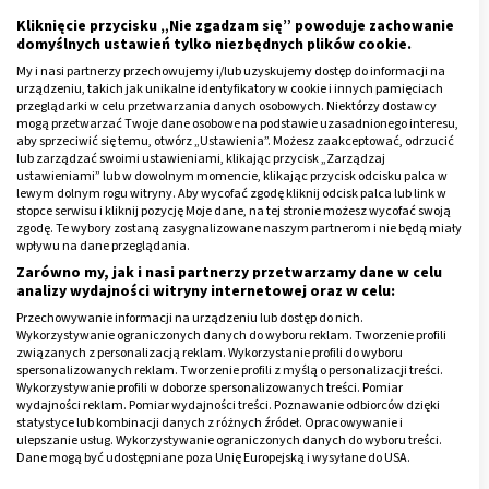
powinien znajdować się około 1,5 cm od dłoni) z dłonią
Kliknięcie przycisku „Nie zgadzam się” powoduje zachowanie
skierowaną w górę. Ten typ ciśnieniomierza jest mniej
domyślnych ustawień tylko niezbędnych plików cookie.
dokładny od aparatu naramiennego, ale przeważnie
My i nasi partnerzy przechowujemy i/lub uzyskujemy dostęp do informacji na
urządzeniu, takich jak unikalne identyfikatory w cookie i innych pamięciach
jest także tańszy.
przeglądarki w celu przetwarzania danych osobowych. Niektórzy dostawcy
mogą przetwarzać Twoje dane osobowe na podstawie uzasadnionego interesu,
aby sprzeciwić się temu, otwórz „Ustawienia”. Możesz zaakceptować, odrzucić
lub zarządzać swoimi ustawieniami, klikając przycisk „Zarządzaj
ZDROWIE
ustawieniami” lub w dowolnym momencie, klikając przycisk odcisku palca w
lewym dolnym rogu witryny. Aby wycofać zgodę kliknij odcisk palca lub link w
Niski puls – co oznacza i jak podnieść?
stopce serwisu i kliknij pozycję Moje dane, na tej stronie możesz wycofać swoją
Przyczyny i objawy
zgodę. Te wybory zostaną zasygnalizowane naszym partnerom i nie będą miały
wpływu na dane przeglądania.
Przeczytaj
Zarówno my, jak i nasi partnerzy przetwarzamy dane w celu
artykuł
analizy wydajności witryny internetowej oraz w celu:
Przechowywanie informacji na urządzeniu lub dostęp do nich.
Wykorzystywanie ograniczonych danych do wyboru reklam. Tworzenie profili
związanych z personalizacją reklam. Wykorzystanie profili do wyboru
Reklama
spersonalizowanych reklam. Tworzenie profili z myślą o personalizacji treści.
Wykorzystywanie profili w doborze spersonalizowanych treści. Pomiar
wydajności reklam. Pomiar wydajności treści. Poznawanie odbiorców dzięki
statystyce lub kombinacji danych z różnych źródeł. Opracowywanie i
ulepszanie usług. Wykorzystywanie ograniczonych danych do wyboru treści.
Dane mogą być udostępniane poza Unię Europejską i wysyłane do USA.
Twoja zgoda i polityka cookie dotyczą wyłącznie tej witryny/aplikacji.