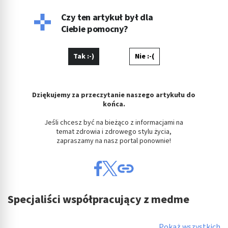
ćwicząc hatha jogę jako nauczyciel i dozgonny uczeń.
Czy ten artykuł był dla
Ciebie pomocny?
Tak :-)
Nie :-(
Dziękujemy za przeczytanie naszego artykułu do
końca.
Jeśli chcesz być na bieżąco z informacjami na
temat zdrowia i zdrowego stylu życia,
zapraszamy na nasz portal ponownie!
Specjaliści współpracujący z medme
Pokaż wszystkich