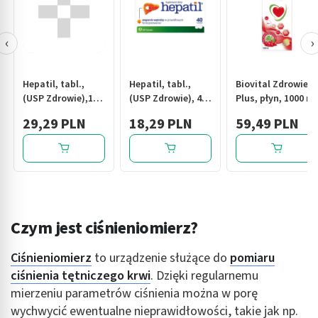
‹
›
Hepatil, tabl.,
Hepatil, tabl.,
Biovital Zdrowie
(USP Zdrowie),120
(USP Zdrowie), 40
Plus, płyn, 1000 ml
szt
szt
29,29 PLN
18,29 PLN
59,49 PLN
Czym jest ciśnieniomierz?
Ciśnieniomierz
to urządzenie służące do
pomiaru
ciśnienia tętniczego krwi
. Dzięki regularnemu
mierzeniu parametrów ciśnienia można w porę
wychwycić ewentualne nieprawidłowości, takie jak np.