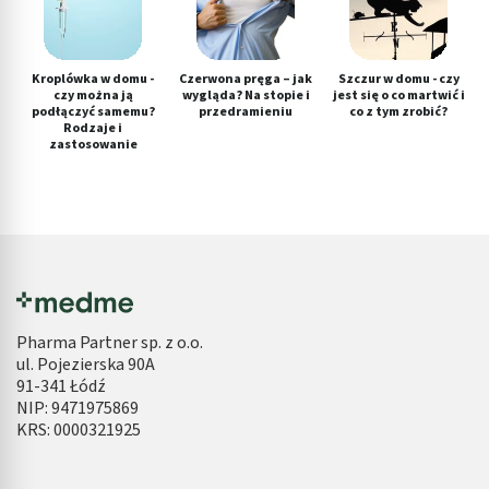
Kroplówka w domu -
Czerwona pręga – jak
Szczur w domu - czy
czy można ją
wygląda? Na stopie i
jest się o co martwić i
podłączyć samemu?
przedramieniu
co z tym zrobić?
Rodzaje i
zastosowanie
Pharma Partner sp. z o.o.
ul. Pojezierska 90A
91-341 Łódź
NIP: 9471975869
KRS: 0000321925