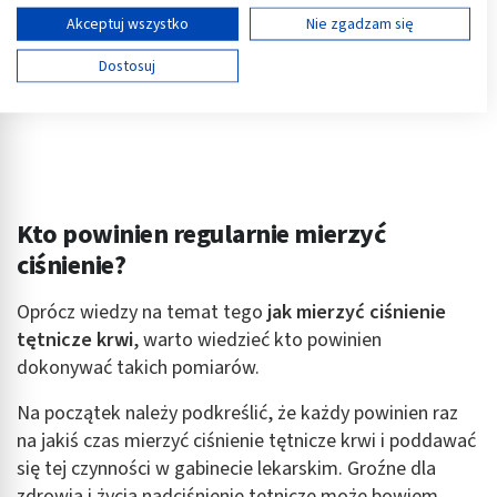
Wyświetl listę partnerów (11 dostawców IAB)
Akceptuj wszystko
Nie zgadzam się
Używamy Twoich danych w następujących celach:
Dostosuj
Cele przetwarzania IAB:
Przechowywanie informacji na urządzeniu lub
dostęp do nich
Wykorzystywanie ograniczonych danych do
wyboru reklam
Kto powinien regularnie mierzyć
Tworzenie profili w celu spersonalizowanych
ciśnienie?
reklam
Wykorzystanie profili do wyboru
Oprócz wiedzy na temat tego
jak mierzyć ciśnienie
spersonalizowanych reklam
tętnicze krwi
, warto wiedzieć kto powinien
dokonywać takich pomiarów.
Tworzenie profili w celu personalizacji treści
Na początek należy podkreślić, że każdy powinien raz
Wykorzystywanie profili w celu doboru
spersonalizowanych treści
na jakiś czas mierzyć ciśnienie tętnicze krwi i poddawać
się tej czynności w gabinecie lekarskim. Groźne dla
Pomiar efektywności reklam
zdrowia i życia nadciśnienie tętnicze może bowiem