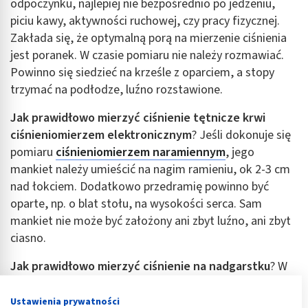
odpoczynku, najlepiej nie bezpośrednio po jedzeniu,
piciu kawy, aktywności ruchowej, czy pracy fizycznej.
Zakłada się, że optymalną porą na mierzenie ciśnienia
jest poranek. W czasie pomiaru nie należy rozmawiać.
Powinno się siedzieć na krześle z oparciem, a stopy
trzymać na podłodze, luźno rozstawione.
Jak prawidłowo mierzyć ciśnienie tętnicze krwi
ciśnieniomierzem elektronicznym
? Jeśli dokonuje się
pomiaru
ciśnieniomierzem naramiennym
, jego
mankiet należy umieścić na nagim ramieniu, ok 2-3 cm
nad łokciem. Dodatkowo przedramię powinno być
oparte, np. o blat stołu, na wysokości serca. Sam
mankiet nie może być założony ani zbyt luźno, ani zbyt
ciasno.
Jak prawidłowo mierzyć ciśnienie na nadgarstku
? W
przypadku ciśnieniomierza nadgarstkowego natomiast
urządzenie zakłada się na nadgarstek (mankiet
Ustawienia prywatności