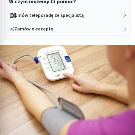
W czym możemy Ci pomóc?
Umów teleporadę ze specjalistą
Zamów e-receptę