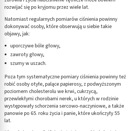
rozwijać się po kryjomu przez wiele lat.
Pomiar efektywności treści
Natomiast regularnych pomiarów ciśnienia powinny
Rozumienie odbiorców dzięki statystyce lub
kombinacji danych z różnych źródeł
dokonywać osoby, które obserwują u siebie takie
objawy, jak:
Rozwój i ulepszanie usług
uporczywe bóle głowy,
Wykorzystywanie ograniczonych danych do
wyboru treści
zawroty głowy,
szumy w uszach.
Funkcje specjalne IAB:
Użycie dokładnych danych geolokalizacyjnych
Poza tym systematyczne pomiary ciśnienia powinny też
robić osoby otyłe, palące papierosy, z podwyższonym
Identyfikowanie urządzeń na podstawie
aktywnie żądanych informacji
poziomem cholesterolu we krwi, cukrzycą,
przewlekłymi chorobami nerek, u których w rodzinie
Cele przetwarzania inne niż IAB:
występowały schorzenia sercowo-naczyniowe, a także
Niezbędne
panowie po 65. roku życia i panie, które ukończyły 55
Wydajność (Performance)
lat.