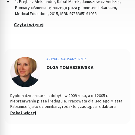
1. Prejbisz Aleksander, Kabat Marek, Januszewicz Andrzej,
Pomiary ciśnienia tętniczego poza gabinetem lekarskim,
Medical Education, 2015, ISBN 9788365191083.
Czytaj więcej
ARTYKUŁ NAPISANY PRZEZ
OLGA TOMASZEWSKA
Dyplom dziennikarza zdobyła w 2009 roku, a od 2005 r.
nieprzerwanie pisze i redaguje. Pracowała dla „Mojego Miasta
Pabianice”, jako dziennikarz, redaktor, zastępca redaktora
naczelnego i PR-owiec, współpracowała z „Nowym Życiem
Pokaż więcej
Pabianic" i licznymi portalami o tematyce zdrowotnej, tworząc
dla tych podmiotów artykuły. Jej konikiem jest tworzenie
treści z zakresu profilaktyki zdrowia, szeroko pojętej
psychologii oraz pediatrii. Jeśli nie pisze, wygina się na macie