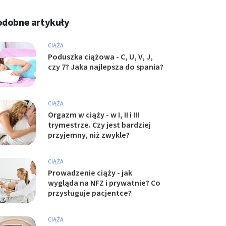
odobne artykuły
CIĄŻA
Poduszka ciążowa - C, U, V, J,
czy 7? Jaka najlepsza do spania?
CIĄŻA
Orgazm w ciąży - w I, II i III
trymestrze. Czy jest bardziej
przyjemny, niż zwykle?
CIĄŻA
Prowadzenie ciąży - jak
wygląda na NFZ i prywatnie? Co
przysługuje pacjentce?
CIĄŻA