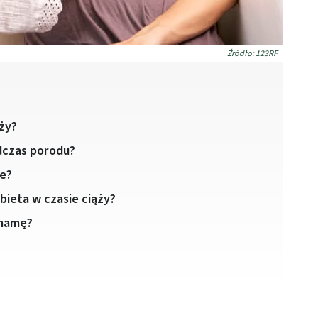
Źródło: 123RF
ży?
dczas porodu?
ie?
ieta w czasie ciąży?
 mamę?