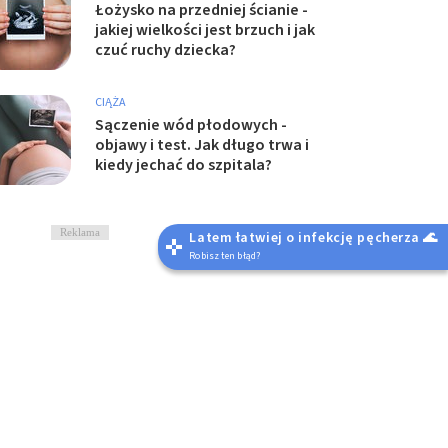
Łożysko na przedniej ścianie -
jakiej wielkości jest brzuch i jak
czuć ruchy dziecka?
CIĄŻA
Sączenie wód płodowych -
objawy i test. Jak długo trwa i
kiedy jechać do szpitala?
Reklama
Latem łatwiej o infekcję pęcherza 🌊
Robisz ten błąd?