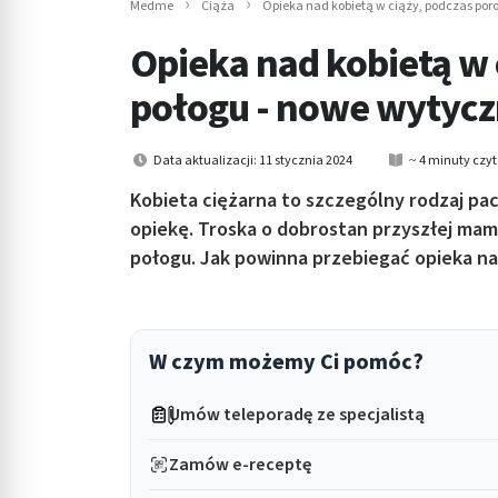
Medme
Ciąża
Opieka nad kobietą w ciąży, podczas por
in submenu: Wellness
Opieka nad kobietą w 
połogu - nowe wytyc
Data aktualizacji: 11 stycznia 2024
~ 4 minuty czy
Kobieta ciężarna to szczególny rodzaj pa
opiekę. Troska o dobrostan przyszłej mam
połogu. Jak powinna przebiegać opieka na
W czym możemy Ci pomóc?
Umów teleporadę ze specjalistą
Zamów e-receptę