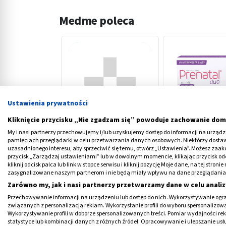
Medme poleca
Ustawienia prywatności
‹
Kliknięcie przycisku „Nie zgadzam się” powoduje zachowanie dom
My i nasi partnerzy przechowujemy i/lub uzyskujemy dostęp do informacji na urządzen
Utrogestan, 200 mg,
Prenatal Duo, wi
pamięciach przeglądarki w celu przetwarzania danych osobowych. Niektórzy dost
kapsułki dopochwowe
dla kobiet w ciąży
uzasadnionego interesu, aby sprzeciwić się temu, otwórz „Ustawienia”. Możesz zaa
miękkie, 15 szt.
tygodnia) i karm
przycisk „Zarządzaj ustawieniami” lub w dowolnym momencie, klikając przycisk od
42,08 PLN
82,49 PLN
kliknij odcisk palca lub link w stopce serwisu i kliknij pozycję Moje dane, na tej str
piersią, kapsułki, 
zasygnalizowane naszym partnerom i nie będą miały wpływu na dane przeglądania
30 szt. (DHA, lakt
Zarówno my, jak i nasi partnerzy przetwarzamy dane w celu analiz
cholina)
Przechowywanie informacji na urządzeniu lub dostęp do nich. Wykorzystywanie ogra
związanych z personalizacją reklam. Wykorzystanie profili do wyboru spersonalizowany
Wykorzystywanie profili w doborze spersonalizowanych treści. Pomiar wydajności re
statystyce lub kombinacji danych z różnych źródeł. Opracowywanie i ulepszanie us