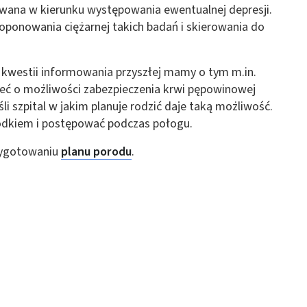
wana w kierunku występowania ewentualnej depresji.
 z różnych źródeł
ponowania ciężarnej takich badań i skierowania do
 kwestii informowania przyszłej mamy o tym m.in.
zeć o możliwości zabezpieczenia krwi pępowinowej
śli szpital w jakim planuje rodzić daje taką możliwość.
rodkiem i postępować podczas połogu.
ormacji
zygotowaniu
planu porodu
.