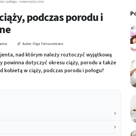
odu i połogu - nowe wytyczne
P
ciąży, podczas porodu i
zne
tania
Autor:
Olga Tomaszewska
cjenta, nad którym należy roztoczyć wyjątkową
y powinna dotyczyć okresu ciąży, porodu a także
d kobietą w ciąży, podczas porodu i połogu?