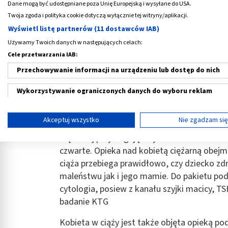
Dane mogą być udostępniane poza Unię Europejską i wysyłane do USA.
Jak wygląda opieka nad kobietą
Twoja zgoda i polityka cookie dotyczą wyłącznie tej witryny/aplikacji.
Wyświetl listę partnerów (11 dostawców IAB)
Główną opiekę nad ciężarną sprawuje ginek
Używamy Twoich danych w następujących celach:
mama. Obecne regulacje dopuszczają, że jeśli
Cele przetwarzania IAB:
są zdrowi, opiekę nad ciężarną może roztocz
charakteru prywatnego. Może być realizo
Przechowywanie informacji na urządzeniu lub dostęp do nich
Kobieta, która spodziewa się dziecka, powin
Wykorzystywanie ograniczonych danych do wyboru reklam
położniczych w ciągu trwania ciąży, przy c
Tworzenie profili w celu spersonalizowanych reklam
się później niż w
10 tygodniu ciąży
.
Akceptuj wszystko
Nie zgadzam si
Wykorzystanie profili do wyboru spersonalizowanych reklam
Ciężarnej przysługują trzy badania ultrasono
czwarte. Opieka nad kobietą ciężarną obejm
Tworzenie profili w celu personalizacji treści
ciąża przebiega prawidłowo, czy dziecko zd
Wykorzystywanie profili w celu doboru spersonalizowanych tre
maleństwu jak i jego mamie. Do pakietu pod
cytologia, posiew z kanału szyjki macicy, 
Pomiar efektywności reklam
badanie KTG
Pomiar efektywności treści
Kobieta w ciąży jest także objęta opieką po