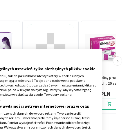
›
yślnych ustawień tylko niezbędnych plików cookie.
iu, takich jak unikalne identyfikatory w cookie i innych
taminy
Tardyferon,80 mg
Sideral Folic, proszek w
awcy mogą przetwarzać Twoje dane osobowe na podstawie
 (od 13.
Fe2+,tabletki o
saszetkach, 20 szt.
kceptować, odrzucić lub zarządzać swoimi ustawieniami, klikając
iących
zmodyfikowanym
cisku palca w lewym dolnym rogu witryny. Aby wycofać zgodę
17,59 PLN
80,59 PLN
onie możesz wycofać swoją zgodę. Te wybory zostaną
60 szt.+
uwalnianiu
.
oferyna,
(i.rów),Hisz,x30
y wydajności witryny internetowej oraz w celu:
niczonych danych do wyboru reklam. Tworzenie profili
ch reklam. Tworzenie profili z myślą o personalizacji treści.
klam. Pomiar wydajności treści. Poznawanie odbiorców dzięki
ług. Wykorzystywanie ograniczonych danych do wyboru treści.