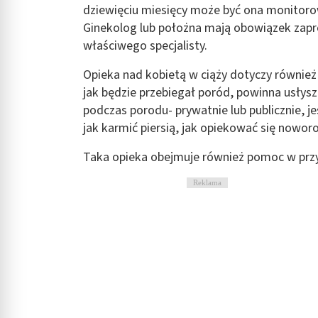
dziewięciu miesięcy może być ona monitoro
Rozumienie odbiorców dzięki statystyce lub kombinacji danych
Ginekolog lub położna mają obowiązek zapro
Rozwój i ulepszanie usług
właściwego specjalisty.
Wykorzystywanie ograniczonych danych do wyboru treści
Opieka nad kobietą w ciąży dotyczy również
jak będzie przebiegał poród, powinna usłys
Funkcje specjalne IAB:
podczas porodu- prywatnie lub publicznie, je
Użycie dokładnych danych geolokalizacyjnych
jak karmić piersią, jak opiekować się nowo
Identyfikowanie urządzeń na podstawie aktywnie żądanych inf
Taka opieka obejmuje również pomoc w pr
Cele przetwarzania inne niż IAB:
Reklama
Niezbędne
Wydajność (Performance)
Reklama / śledzenie