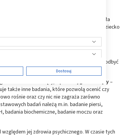
 w ciąży?
olog prowadzący ciążę, którego wybrała przyszła
 przebieg ciąży jest prawidłowy, kobieta i jej dziecko
yć położna. Taki rodzaj opieki nie musi mieć
wany w ramach Narodowego Funduszu Zdrowia.
na odbyć co najmniej 10 wizyt lekarskich lub
zym pierwsza wizyta ginekologiczna nie powinna odbyć
ę
Dostosuj
graficzne w czasie ciąży, a po
40. tygodniu ciąży
–
uje także inne badania, które pozwolą ocenić czy
rowo rośnie oraz czy nic nie zagraża zarówno
ści
stawowych badań należą m.in. badanie piersi,
TSH, badania biochemiczne, badanie moczu oraz
d względem jej zdrowia psychicznego. W czasie tych