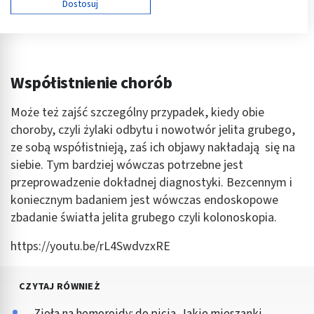
Dostosuj
Cele przetwarzania IAB:
Przechowywanie informacji na urządzeniu lub
dostęp do nich
Wykorzystywanie ograniczonych danych do
Współistnienie chorób
wyboru reklam
Może też zajść szczególny przypadek, kiedy obie
Tworzenie profili w celu spersonalizowanych
reklam
choroby, czyli żylaki odbytu i nowotwór jelita grubego,
ze sobą współistnieją, zaś ich objawy nakładają się na
Wykorzystanie profili do wyboru
siebie. Tym bardziej wówczas potrzebne jest
spersonalizowanych reklam
przeprowadzenie dokładnej diagnostyki. Bezcennym i
Tworzenie profili w celu personalizacji treści
koniecznym badaniem jest wówczas endoskopowe
zbadanie światła jelita grubego czyli kolonoskopia.
Wykorzystywanie profili w celu doboru
spersonalizowanych treści
https://youtu.be/rL4SwdvzxRE
Pomiar efektywności reklam
CZYTAJ RÓWNIEŻ
Pomiar efektywności treści
Zioła na hemoroidy: do picia. Jakie mieszanki