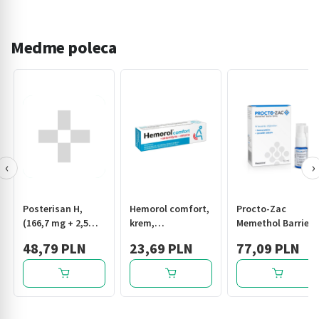
Medme poleca
‹
›
Posterisan H,
Hemorol comfort,
Procto-Zac
(166,7 mg + 2,5
krem,
Memethol Barrier
mg)/g, maść
d/codziennej
Spray, na
48,79 PLN
23,69 PLN
77,09 PLN
pielegnacji
hemoroidy i
odbytu, 35 g
szczeliny odbytu,
10 ml