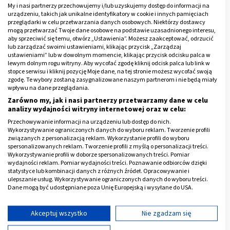
My i nasi partnerzy przechowujemy i/lub uzyskujemy dostęp do informacji na
Wtedy dopiero chory zostaje poddany badaniom
urządzeniu, takich jak unikalne identyfikatory w cookie i innych pamięciach
przeglądarki w celu przetwarzania danych osobowych. Niektórzy dostawcy
diagnostycznym, które stwierdzają u niego raka. „I
mogą przetwarzać Twoje dane osobowe na podstawie uzasadnionego interesu,
wtedy część osób uważa, że miał hemoroidy, potem
aby sprzeciwić się temu, otwórz „Ustawienia”. Możesz zaakceptować, odrzucić
lub zarządzać swoimi ustawieniami, klikając przycisk „Zarządzaj
dostał raka – mówi profesor Dziki. - Tymczasem jest
ustawieniami” lub w dowolnym momencie, klikając przycisk odcisku palca w
tak, że od razu miał raka, tylko trafił do fatalnego
lewym dolnym rogu witryny. Aby wycofać zgodę kliknij odcisk palca lub link w
stopce serwisu i kliknij pozycję Moje dane, na tej stronie możesz wycofać swoją
lekarza, który nie zainteresował się jego stanem
zgodę. Te wybory zostaną zasygnalizowane naszym partnerom i nie będą miały
zdrowia, tylko nie badając go, przepisał mu leki na
wpływu na dane przeglądania.
Zarówno my, jak i nasi partnerzy przetwarzamy dane w celu
hemoroidy”.
analizy wydajności witryny internetowej oraz w celu:
Przechowywanie informacji na urządzeniu lub dostęp do nich.
Reklama
Wykorzystywanie ograniczonych danych do wyboru reklam. Tworzenie profili
związanych z personalizacją reklam. Wykorzystanie profili do wyboru
spersonalizowanych reklam. Tworzenie profili z myślą o personalizacji treści.
Wykorzystywanie profili w doborze spersonalizowanych treści. Pomiar
wydajności reklam. Pomiar wydajności treści. Poznawanie odbiorców dzięki
statystyce lub kombinacji danych z różnych źródeł. Opracowywanie i
ulepszanie usług. Wykorzystywanie ograniczonych danych do wyboru treści.
Dane mogą być udostępniane poza Unię Europejską i wysyłane do USA.
Twoja zgoda i polityka cookie dotyczą wyłącznie tej witryny/aplikacji.
Wyświetl listę partnerów (11 dostawców IAB)
Akceptuj wszystko
Nie zgadzam się
Używamy Twoich danych w następujących celach: