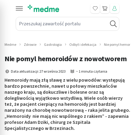
Koszyk
Przeszukaj zawartość portalu
in submenu: Leki na receptę
win submenu: Zdrowie
Medme
Zdrowie
Gastrologia
Odbyt i defekacja
Nie pomyl hemoroi
win submenu: Suplementy
Nie pomyl hemoroidów z nowotworem
win submenu: Mama i dziecko
Data aktualizacji: 27 września 2023
~ 1 minuta czytania
win submenu: Kosmetyki
Hemoroidy mają złą sławę z wielu powodów: występują
bardzo powszechnie, nawet u połowy mieszkańców
naszego kraju, są dokuczliwe i bolesne oraz są
win submenu: Higiena
dolegliwością wyjątkowo wstydliwą. Wiele osób wierzy
też, że pacjent cierpiący na hemoroidy jest bardziej
win submenu: Sprzęt medyczny
narażony na chorobę nowotworową – raka jelita grubego.
„Hemoroidy nie mają nic wspólnego z rakiem” - zapewnia
win submenu: Intymne
profesor Adam Dziki, chirurg ze Szpitala
Specjalistycznego w Brzezinach.
win submenu: Wellness