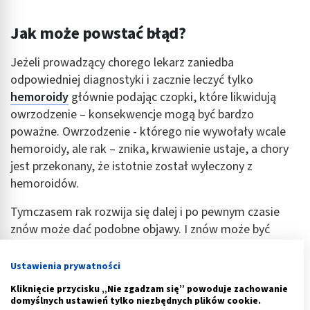
Jak może powstać błąd?
Jeżeli prowadzący chorego lekarz zaniedba
odpowiedniej diagnostyki i zacznie leczyć tylko
hemoroidy
głównie podając czopki, które likwidują
owrzodzenie – konsekwencje mogą być bardzo
poważne. Owrzodzenie - którego nie wywołały wcale
hemoroidy, ale rak – znika, krwawienie ustaje, a chory
jest przekonany, że istotnie został wyleczony z
hemoroidów.
Tymczasem rak rozwija się dalej i po pewnym czasie
znów może dać podobne objawy. I znów może być
popełniony ten sam błąd w leczeniu. Przychodzi jednak
moment, kiedy rak jest już zaawansowany na tyle, że
Ustawienia prywatności
czopki nie są już w stanie zniwelować przyczyny
Kliknięcie przycisku „Nie zgadzam się” powoduje zachowanie
krwawienia.
domyślnych ustawień tylko niezbędnych plików cookie.