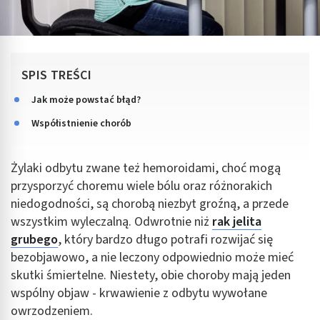
SPIS TREŚCI
Jak może powstać błąd?
Współistnienie chorób
Żylaki odbytu zwane też hemoroidami, choć mogą
przysporzyć choremu wiele bólu oraz różnorakich
niedogodności, są chorobą niezbyt groźną, a przede
wszystkim wyleczalną. Odwrotnie niż
rak jelita
grubego
, który bardzo długo potrafi rozwijać się
bezobjawowo, a nie leczony odpowiednio może mieć
skutki śmiertelne. Niestety, obie choroby mają jeden
wspólny objaw - krwawienie z odbytu wywołane
owrzodzeniem.