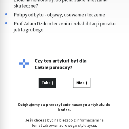
Rozumienie odbiorców dzięki statystyce lub
skuteczne?
kombinacji danych z różnych źródeł
Polipy odbytu - objawy, usuwanie i leczenie
Rozwój i ulepszanie usług
Prof. Adam Dziki o leczeniu i rehabilitacji po raku
jelita grubego
Wykorzystywanie ograniczonych danych do
wyboru treści
Funkcje specjalne IAB:
Użycie dokładnych danych geolokalizacyjnych
Czy ten artykuł był dla
Ciebie pomocny?
Identyfikowanie urządzeń na podstawie
aktywnie żądanych informacji
Cele przetwarzania inne niż IAB:
Tak :-)
Nie :-(
Niezbędne
Wydajność (Performance)
Dziękujemy za przeczytanie naszego artykułu do
końca.
Reklama / śledzenie
Jeśli chcesz być na bieżąco z informacjami na
temat zdrowia i zdrowego stylu życia,