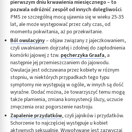
pierwszym dniu krwawienia miesięcznego – to
pozwala odróżnić zespół od innych dolegliwości
.
PMS ze szczególną mocą ujawnia się w wieku 25-35
lat, ale może występować przez cały czas, od
momentu pokwitania, aż po przekwitanie.
Ból owulacyjny
– objaw związany z jajeczkowaniem,
czyli uwalnianiem dojrzałej i zdolnej do zapłodnienia
komórki jajowej z tzw.
pęcherzyka Graafa
, a
następnie jej przemieszczaniem do jajowodu.
Owulacja jest odczuwana przez kobiety w różnym
stopniu, w niektórych przypadkach tego typu
symptomy nie występują w ogóle, w innych są dość
wyraźne. Dodać można, że towarzyszyć temu mogą
także plamienia, zmiana konsystencji śluzy, uczucie
zmęczenia oraz pogorszenie nastroju.
Zapalenie przydatków
, czyli jajników i przydatków.
Schorzenie to najczęściej występuje u kobiet
aktywnych seksualnie. Wywoływane jest zazwyczaj