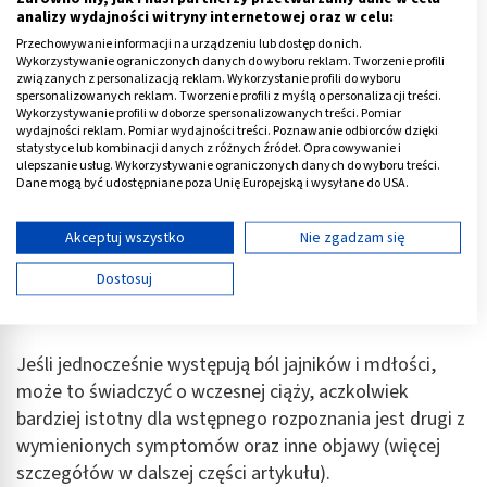
problemy z oddawaniem moczu;
analizy wydajności witryny internetowej oraz w celu:
wahania nastroju i uczucie zmęczenia;
Przechowywanie informacji na urządzeniu lub dostęp do nich.
Wykorzystywanie ograniczonych danych do wyboru reklam. Tworzenie profili
ból kończyn dolnych, ramion, pleców.
związanych z personalizacją reklam. Wykorzystanie profili do wyboru
spersonalizowanych reklam. Tworzenie profili z myślą o personalizacji treści.
Wykorzystywanie profili w doborze spersonalizowanych treści. Pomiar
Natomiast klasycznymi objawami zapalenia jajników
wydajności reklam. Pomiar wydajności treści. Poznawanie odbiorców dzięki
są:
statystyce lub kombinacji danych z różnych źródeł. Opracowywanie i
ulepszanie usług. Wykorzystywanie ograniczonych danych do wyboru treści.
Dane mogą być udostępniane poza Unię Europejską i wysyłane do USA.
stan podgorączkowy a nawet wysoka gorączka;
Twoja zgoda i polityka cookie dotyczą wyłącznie tej witryny/aplikacji.
ogólne uczucie rozbicia;
Wyświetl listę partnerów (11 dostawców IAB)
Akceptuj wszystko
Nie zgadzam się
upławy, czyli nieprawidłowa wydzielina z pochwy;
Używamy Twoich danych w następujących celach:
Dostosuj
ból w podbrzuszu odruchy wymiotne nasilające się na
Cele przetwarzania IAB:
skutek nacisku na brzuch.
Przechowywanie informacji na urządzeniu lub
dostęp do nich
Jeśli jednocześnie występują ból jajników i mdłości,
Wykorzystywanie ograniczonych danych do
może to świadczyć o wczesnej ciąży, aczkolwiek
wyboru reklam
bardziej istotny dla wstępnego rozpoznania jest drugi z
wymienionych symptomów oraz inne objawy (więcej
Tworzenie profili w celu spersonalizowanych
reklam
szczegółów w dalszej części artykułu).