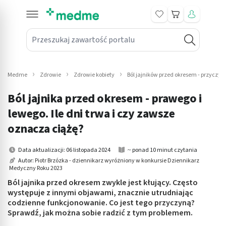
Koszyk
Przeszukaj zawartość portalu
in submenu: Leki na receptę
win submenu: Zdrowie
Medme
Zdrowie
Zdrowie kobiety
Ból jajników przed okresem - przyczyn
win submenu: Suplementy
Ból jajnika przed okresem - prawego i
win submenu: Mama i dziecko
lewego. Ile dni trwa i czy zawsze
oznacza ciążę?
win submenu: Kosmetyki
Data aktualizacji: 06 listopada 2024
~ ponad 10 minut czytania
win submenu: Higiena
Autor:
Piotr Brzózka - dziennikarz wyróżniony w konkursie Dziennikarz
Medyczny Roku 2023
win submenu: Sprzęt medyczny
Ból jajnika przed okresem zwykle jest kłujący. Często
występuje z innymi objawami, znacznie utrudniając
win submenu: Intymne
codzienne funkcjonowanie. Co jest tego przyczyną?
Sprawdź, jak można sobie radzić z tym problemem.
win submenu: Wellness