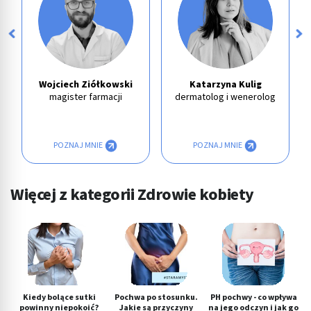
Wojciech Ziółkowski
Katarzyna Kulig
magister farmacji
dermatolog i wenerolog
POZNAJ MNIE
POZNAJ MNIE
Więcej z kategorii Zdrowie kobiety
Kiedy bolące sutki
Pochwa po stosunku.
PH pochwy - co wpływa
powinny niepokoić?
Jakie są przyczyny
na jego odczyn i jak go