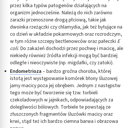
przez kilka typów patogenów działających na
organizm jednocześnie. Należą do nich zarówno
zarazki przenoszone drogą płciową, takie jak
dwoinka rzeżączki czy chlamydia, jak też bytujące na
co dzień w układzie pokarmowych oraz rozrodczym,
w tym różne szczepy beztlenowców oraz pałeczki
E
coli
. Do zakażeń dochodzi przez pochwę i macicę, ale
niekiedy również źródła infekcji mogą być bardziej
odległe i nieoczywiste (np. migdałki, czy zatoki).
Endometrioza
– bardzo groźna choroba, której
istotą jest występowanie komórek błony śluzowej
jamy macicy poza jej obrębem. Jednym z następstw
tego może być tworzenie się tzw. torbieli
czekoladowych w jajnikach, odpowiadających za
dolegliwości bólowych. Torbiele te powstają ze
złuszczonych fragmentów śluzówki macicy oraz
krwi, stąd też ich bardzo ciemna barwa i obrazowa