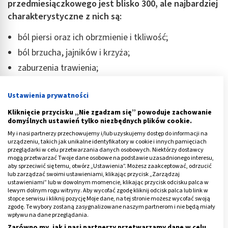
przedmiesiączkowego jest blisko 300, ale najbardziej
charakterystyczne z nich są:
ból piersi oraz ich obrzmienie i tkliwość;
ból brzucha, jajników i krzyża;
zaburzenia trawienia;
ból głowy przypominający migrenę;
Ustawienia prywatności
zmienność nastroju;
Kliknięcie przycisku „Nie zgadzam się” powoduje zachowanie
drażliwość, nerwowość, ospałość;
domyślnych ustawień tylko niezbędnych plików cookie.
poczucie utraty kontroli nad sytuacją.
My i nasi partnerzy przechowujemy i/lub uzyskujemy dostęp do informacji na
urządzeniu, takich jak unikalne identyfikatory w cookie i innych pamięciach
przeglądarki w celu przetwarzania danych osobowych. Niektórzy dostawcy
Endometrioza i występująca w jej przebiegu torbiel
mogą przetwarzać Twoje dane osobowe na podstawie uzasadnionego interesu,
czekoladowa, oprócz rozlanego bólu w miednicy
aby sprzeciwić się temu, otwórz „Ustawienia”. Możesz zaakceptować, odrzucić
lub zarządzać swoimi ustawieniami, klikając przycisk „Zarządzaj
mniejszej, manifestują się też poprzez:
ustawieniami” lub w dowolnym momencie, klikając przycisk odcisku palca w
lewym dolnym rogu witryny. Aby wycofać zgodę kliknij odcisk palca lub link w
obfite i
nieregularne krwawienia miesięczne
;
stopce serwisu i kliknij pozycję Moje dane, na tej stronie możesz wycofać swoją
zgodę. Te wybory zostaną zasygnalizowane naszym partnerom i nie będą miały
dolegliwości żołądkowo-jelitowe;
wpływu na dane przeglądania.
Zarówno my, jak i nasi partnerzy przetwarzamy dane w celu