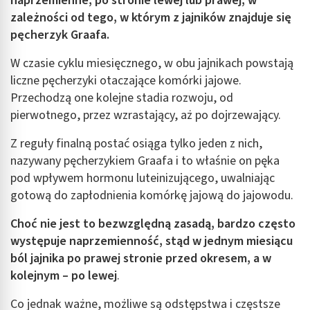
naprzemienne, po stronie lewej lub prawej, w
zależności od tego, w którym z jajników znajduje się
pęcherzyk Graafa.
W czasie cyklu miesięcznego, w obu jajnikach powstają
liczne pęcherzyki otaczające komórki jajowe.
Przechodzą one kolejne stadia rozwoju, od
pierwotnego, przez wzrastający, aż po dojrzewający.
Z reguły finalną postać osiąga tylko jeden z nich,
nazywany pęcherzykiem Graafa i to właśnie on pęka
pod wpływem hormonu luteinizującego, uwalniając
gotową do zapłodnienia komórkę jajową do jajowodu.
Choć nie jest to bezwzględną zasadą, bardzo często
występuje naprzemienność, stąd w jednym miesiącu
ból jajnika po prawej stronie przed okresem, a w
kolejnym – po lewej
.
Co jednak ważne, możliwe są odstępstwa i częstsze