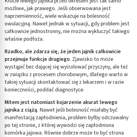
Kłucie lewego jajnika przed okresem jest tak samo
możliwe, jak prawego. Jeśli obserwowana jest
naprzemienność, wiele wskazuje na bolesność
owulacyjną. Nawet jednak w sytuacji, gdy problem jest
całkowicie jednostronny, nie można wykluczyć takiego
właśnie podłoża.
Rzadko, ale zdarza się, że jeden jajnik całkowicie
przejmuje funkcje drugiego
. Zjawisko to może
wystąpić bez dającej się wyizolować przyczyny, ale też
w związku z procesem chorobowym, dlatego warto w
takiej sytuacji skontaktować się z lekarzem i w razie
konieczności, poddać diagnostyce.
Mitem jest natomiast kojarzenie akurat lewego
jajnika z ciążą
. Nawet jeśli bolesność miałaby być
manifestacją zapłodnienia, problem byłby odczuwalny
po tej stronie, z której wywodzi się zapłodniona
komórka jajowa. Równie dobrze może to być strona