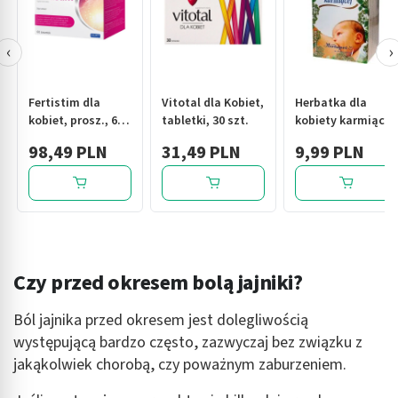
‹
›
Fertistim dla
Vitotal dla Kobiet,
Herbatka dla
kobiet, prosz., 60
tabletki, 30 szt.
kobiety karmiącej,
sasz.
fix, 2 g, 20 szt.
98,49 PLN
31,49 PLN
9,99 PLN
(Herbapol Kraków)
Czy przed okresem bolą jajniki?
Ból jajnika przed okresem jest dolegliwością
występującą bardzo często, zazwyczaj bez związku z
jakąkolwiek chorobą, czy poważnym zaburzeniem.