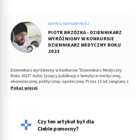
ARTYKUŁ NAPISANY PRZEZ
PIOTR BRZÓZKA - DZIENNIKARZ
WYRÓŻNIONY W KONKURSIE
DZIENNIKARZ MEDYCZNY ROKU
2023
Dziennikarz wyróżniony w konkursie "Dziennikarz Medyczny
Roku 2023". Autor tysięcy publikacji o tematyce medycznej,
ekonomicznej, politycznej i społecznej. Przez 15 lat związany z
Dziennikiem Łódzkim i Polska TheTimes. Z wykształcenia
Pokaż więcej
socjolog stosunków politycznych, absolwent Wydziału
Ekonomiczno-Socjologicznego Uniwersytetu Łódzkiego. Po
godzinach fotografuje, projektuje, maluje, tworzy muzykę.
Czy ten artykuł był dla
Ciebie pomocny?