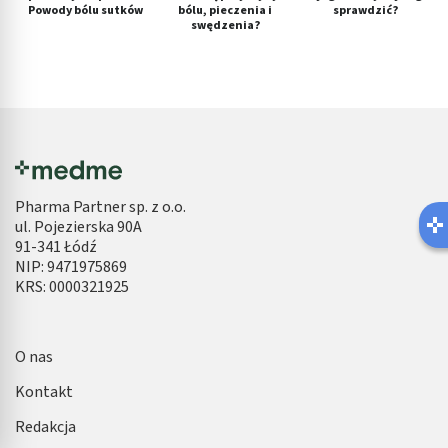
Powody bólu sutków
bólu, pieczenia i
sprawdzić?
swędzenia?
Pharma Partner sp. z o.o.
ul. Pojezierska 90A
91-341 Łódź
NIP: 9471975869
KRS: 0000321925
O nas
Kontakt
Redakcja