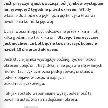
Jeśli przyczyną jest owulacja
,
ból jajników występuje
Identyfikowanie urządzeń na podstawie
mniej więcej 2 tygodnie przed okresem
. Wtedy
aktywnie żądanych informacji
właśnie dochodzi do pęknięcia pęcherzyka Graafa i
uwolnienia komórki jajowej.
Cele przetwarzania inne niż IAB:
Niezbędne
Uciążliwości mogą być odczuwane przez kilka minut,
kilka godzin, ale też kilka dni.
Dlatego teoretycznie
Wydajność (Performance)
jest możliwe, że ból będzie towarzyszyć kobiecie
Reklama / śledzenie
nawet 10 dni przed okresem
.
Jeśli kłucie jajnika występuje później, tydzień przed
okresem, pięć dni, trzy, dwa, a nie pojawia się w innych
momentach cyklu, można podejrzewać, iż stanowi
jeden z objawów zespołu napięcia
przedmiesiączkowego.
Tak jak zostało wspomniane wyżej, bolesność ta
powinna ustać wraz z nadejściem okresu.