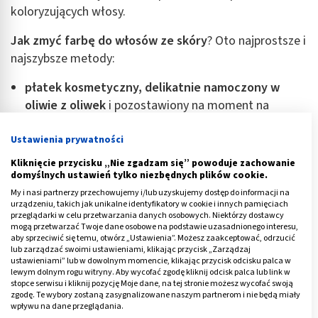
koloryzujących włosy.
Jak zmyć
farbę do włosów ze skóry
? Oto najprostsze i
najszybsze metody:
płatek kosmetyczny, delikatnie namoczony w
oliwie z oliwek
i pozostawiony na moment na
skórze, skutecznie usuwa plamy po farbach,
Ustawienia prywatności
podobnie działają
płyny do demakijażu
;
Kliknięcie przycisku „Nie zgadzam się” powoduje zachowanie
domyślnych ustawień tylko niezbędnych plików cookie.
pozostawiony na skórze nasączony takim płynem
My i nasi partnerzy przechowujemy i/lub uzyskujemy dostęp do informacji na
wacik kosmetyczny usuwa zabarwienia po farbie i
urządzeniu, takich jak unikalne identyfikatory w cookie i innych pamięciach
działa tak samo, jak na makijaż czy tusz do rzęs;
przeglądarki w celu przetwarzania danych osobowych. Niektórzy dostawcy
mogą przetwarzać Twoje dane osobowe na podstawie uzasadnionego interesu,
warto pozostawiać na plamach płyny do usuwania
aby sprzeciwić się temu, otwórz „Ustawienia”. Możesz zaakceptować, odrzucić
makijażu wodoodpornego, a wtedy ich działanie jest
lub zarządzać swoimi ustawieniami, klikając przycisk „Zarządzaj
ustawieniami” lub w dowolnym momencie, klikając przycisk odcisku palca w
jeszcze bardziej skuteczne,
lewym dolnym rogu witryny. Aby wycofać zgodę kliknij odcisk palca lub link w
stopce serwisu i kliknij pozycję Moje dane, na tej stronie możesz wycofać swoją
zgodę. Te wybory zostaną zasygnalizowane naszym partnerom i nie będą miały
warto też delikatnie
spryskać lakierem do włosów
wpływu na dane przeglądania.