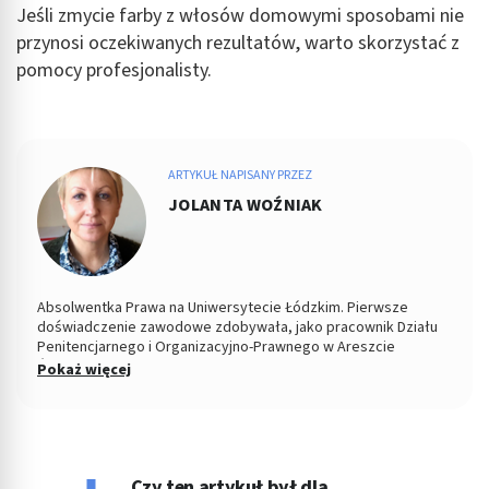
Jeśli zmycie farby z włosów domowymi sposobami nie
przynosi oczekiwanych rezultatów, warto skorzystać z
pomocy profesjonalisty.
ARTYKUŁ NAPISANY PRZEZ
JOLANTA WOŹNIAK
Absolwentka Prawa na Uniwersytecie Łódzkim. Pierwsze
doświadczenie zawodowe zdobywała, jako pracownik Działu
Penitencjarnego i Organizacyjno-Prawnego w Areszcie
Śledczym w Łodzi. Od 2004 roku Zastępca Prezesa i Członek
Pokaż więcej
Zarządu w Miejskiej Spółdzielni Mieszkaniowej. Od kilku lat
copywriterka, głównie w tematyce prawnej, ale i medycznej i
parentingowej. Prywatnie miłośniczka dobrego kina.
Czy ten artykuł był dla