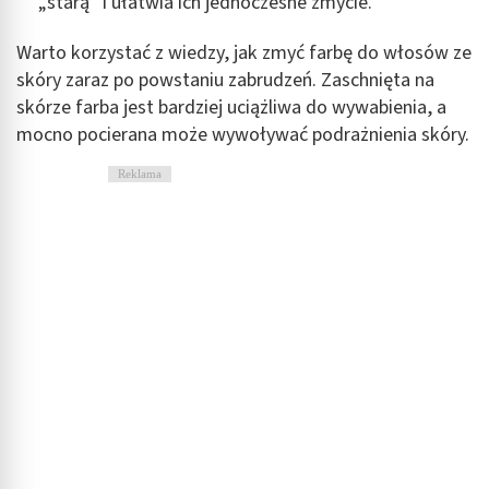
„starą” i ułatwia ich jednoczesne zmycie.
Wykorzystanie profili do wyboru
Warto korzystać z wiedzy, jak zmyć farbę do włosów ze
spersonalizowanych reklam
skóry zaraz po powstaniu zabrudzeń. Zaschnięta na
Tworzenie profili w celu personalizacji treści
skórze farba jest bardziej uciążliwa do wywabienia, a
mocno pocierana może wywoływać podrażnienia skóry.
Wykorzystywanie profili w celu doboru
spersonalizowanych treści
Reklama
Pomiar efektywności reklam
Pomiar efektywności treści
Rozumienie odbiorców dzięki statystyce lub
kombinacji danych z różnych źródeł
Rozwój i ulepszanie usług
Wykorzystywanie ograniczonych danych do
wyboru treści
Funkcje specjalne IAB: