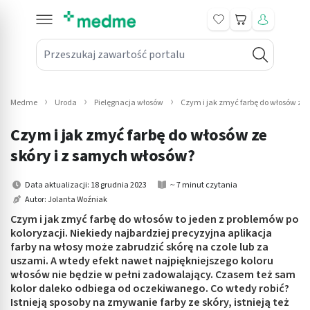
Koszyk
Przeszukaj zawartość portalu
in submenu: Leki na receptę
win submenu: Zdrowie
Medme
Uroda
Pielęgnacja włosów
Czym i jak zmyć farbę do włosów ze 
win submenu: Suplementy
Czym i jak zmyć farbę do włosów ze
win submenu: Mama i dziecko
skóry i z samych włosów?
win submenu: Kosmetyki
Data aktualizacji: 18 grudnia 2023
~ 7 minut czytania
Autor:
Jolanta Woźniak
win submenu: Higiena
Czym i jak zmyć farbę do włosów to jeden z problemów po
koloryzacji. Niekiedy najbardziej precyzyjna aplikacja
win submenu: Sprzęt medyczny
farby na włosy może zabrudzić skórę na czole lub za
uszami. A wtedy efekt nawet najpiękniejszego koloru
win submenu: Intymne
włosów nie będzie w pełni zadowalający. Czasem też sam
kolor daleko odbiega od oczekiwanego. Co wtedy robić?
Istnieją sposoby na zmywanie farby ze skóry, istnieją też
win submenu: Wellness