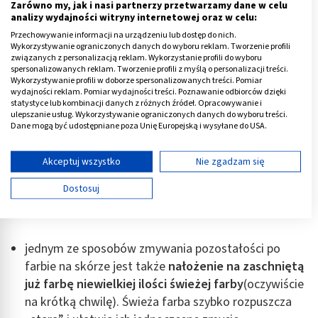
Zarówno my, jak i nasi partnerzy przetwarzamy dane w celu
zabrudzone miejsca
i łagodnie je pocierać;
analizy wydajności witryny internetowej oraz w celu:
kilkakrotne przetarcie zabarwionych miejsc pomaga
Przechowywanie informacji na urządzeniu lub dostęp do nich.
w usuwaniu zabrudzeń,
Wykorzystywanie ograniczonych danych do wyboru reklam. Tworzenie profili
związanych z personalizacją reklam. Wykorzystanie profili do wyboru
spersonalizowanych reklam. Tworzenie profili z myślą o personalizacji treści.
można także myć zabarwione miejsce
ciepłą wodą z
Wykorzystywanie profili w doborze spersonalizowanych treści. Pomiar
wydajności reklam. Pomiar wydajności treści. Poznawanie odbiorców dzięki
mydłem
, najlepiej antybakteryjnym lub nałożyć
statystyce lub kombinacji danych z różnych źródeł. Opracowywanie i
ulepszanie usług. Wykorzystywanie ograniczonych danych do wyboru treści.
odrobinę mydła, delikatnie pocierając nim skórę,
Dane mogą być udostępniane poza Unię Europejską i wysyłane do USA.
kilkakrotnie czynność powtarzając,
Twoja zgoda i polityka cookie dotyczą wyłącznie tej witryny/aplikacji.
jeśli inne metody zawiodły można
Wyświetl listę partnerów (11 dostawców IAB)
Akceptuj wszystko
Nie zgadzam się
wykorzystać
popiół z papierosów
; trzeba tylko
Używamy Twoich danych w następujących celach:
Dostosuj
wymieszać popiół z olejkiem i taką miksturą
Cele przetwarzania IAB:
smarować zabrudzone miejsce,
Przechowywanie informacji na urządzeniu lub
dostęp do nich
jednym ze sposobów zmywania pozostałości po
Wykorzystywanie ograniczonych danych do
farbie na skórze jest także
nałożenie na zaschniętą
wyboru reklam
już farbę niewielkiej ilości świeżej farby
(oczywiście
na krótką chwilę). Świeża farba szybko rozpuszcza
Tworzenie profili w celu spersonalizowanych
reklam