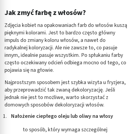
Użycie dokładnych danych geolokalizacyjnych
Jak zmyć farbę z włosów?
Identyfikowanie urządzeń na podstawie
aktywnie żądanych informacji
Zdjęcia kobiet na opakowaniach farb do włosów kuszą
Cele przetwarzania inne niż IAB:
pięknymi kolorami. Jest to bardzo często główny
Niezbędne
impuls do zmiany koloru włosów, a nawet do
radykalnej koloryzacji. Ale nie zawsze to, co pasuje
Wydajność (Performance)
innym, idealnie pasuje wszystkim. Po spłukaniu farby
często oczekiwany odcień odbiega mocno od tego, co
Reklama / śledzenie
pojawia się na głowie.
Najprostszym sposobem jest szybka wizyta u fryzjera,
aby przeprowadzić tak zwaną dekoloryzację. Jeśli
jednak nie jest to możliwe, warto skorzystać z
domowych sposobów dekoloryzacji włosów.
Nałożenie ciepłego oleju lub oliwy na włosy
to sposób, który wymaga szczególnej