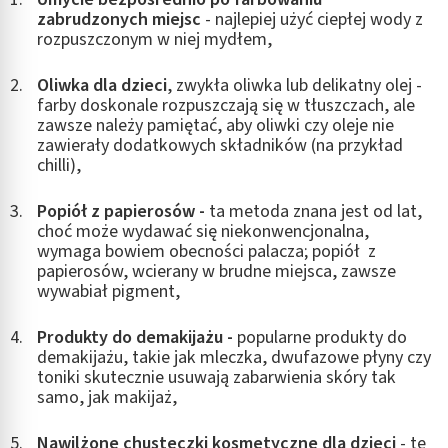
zabrudzonych miejsc
- najlepiej użyć ciepłej wody z
rozpuszczonym w niej mydłem,
Oliwka dla dzieci
,
zwykła oliwka lub delikatny olej -
farby doskonale rozpuszczają się w tłuszczach, ale
zawsze należy pamiętać, aby oliwki czy oleje nie
zawierały dodatkowych składników (na przykład
chilli),
Popiół z papierosów -
ta metoda znana jest od lat,
choć może wydawać się niekonwencjonalna,
wymaga bowiem obecności palacza; popiół z
papierosów, wcierany w brudne miejsca, zawsze
wywabiał pigment,
Produkty do demakijażu -
popularne produkty do
demakijażu, takie jak mleczka, dwufazowe płyny czy
toniki skutecznie usuwają zabarwienia skóry tak
samo, jak makijaż,
Nawilżone chusteczki kosmetyczne dla dzieci
- te