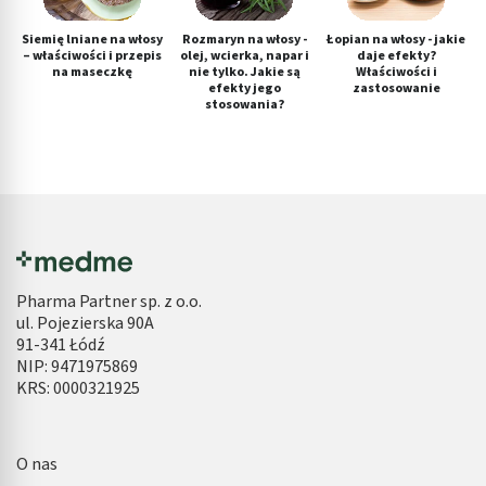
Siemię lniane na włosy
Rozmaryn na włosy -
Łopian na włosy - jakie
– właściwości i przepis
olej, wcierka, napar i
daje efekty?
na maseczkę
nie tylko. Jakie są
Właściwości i
efekty jego
zastosowanie
stosowania?
Pharma Partner sp. z o.o.
ul. Pojezierska 90A
91-341 Łódź
NIP: 9471975869
KRS: 0000321925
O nas