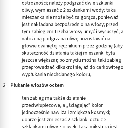
ostrożności; należy podgrzać dwie szklanki
oliwy, wymieszać z 2 szklankami wody; taka
mieszanka nie może być za gorąca, ponieważ
jest nakładana bezpośrednio na włosy; przed
tym zabiegiem trzeba włosy umyć i wysuszyć, a
nałożoną podgrzana oliwę pozostawić na
głowie owiniętej ręcznikiem przez godzinę (aby
skuteczność działania takiej mieszanki była
jeszcze większa); po zmyciu można taki zabieg
przeprowadzać kilkakrotnie, aż do całkowitego
wypłukania niechcianego koloru,
Płukanie włosów octem
ten zabieg ma także działanie
przeciwłupieżowe, a „ściągając” kolor
jednocześnie nawilża i zmiękcza kosmyki;
dobrze jest zmieszać 2 szklanki octu z 2
szklankami oliwy z oliwek; taka mikstura jest