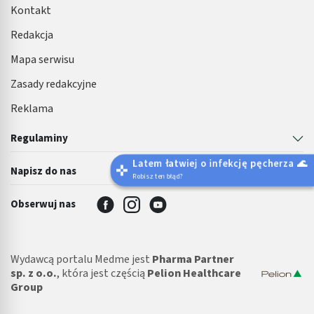
Kontakt
Redakcja
Mapa serwisu
Zasady redakcyjne
Reklama
Regulaminy
Latem łatwiej o infekcję pęcherza 🌊
Napisz do nas
Robisz ten błąd?
Obserwuj nas
Wydawcą portalu Medme jest
Pharma Partner
sp. z o.o.
, która jest częścią
Pelion Healthcare
Group