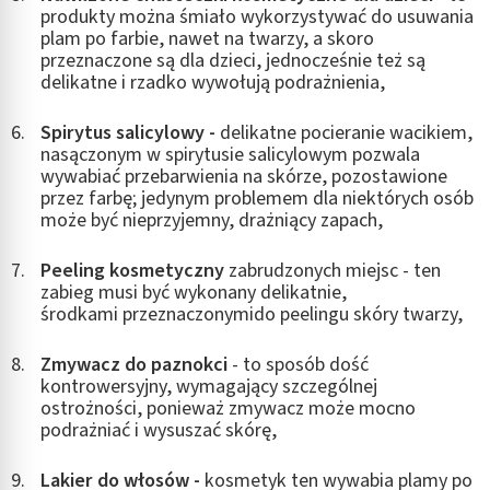
produkty można śmiało wykorzystywać do usuwania
plam po farbie, nawet na twarzy, a skoro
przeznaczone są dla dzieci, jednocześnie też są
delikatne i rzadko wywołują podrażnienia,
Spirytus salicylowy -
delikatne pocieranie wacikiem,
nasączonym w spirytusie salicylowym pozwala
wywabiać przebarwienia na skórze, pozostawione
przez farbę; jedynym problemem dla niektórych osób
może być nieprzyjemny, drażniący zapach,
Peeling kosmetyczny
zabrudzonych miejsc - ten
zabieg musi być wykonany delikatnie,
środkami przeznaczonymido peelingu skóry twarzy,
Zmywacz do paznokci
- to sposób dość
kontrowersyjny, wymagający szczególnej
ostrożności, ponieważ zmywacz może mocno
podrażniać i wysuszać skórę,
Lakier do włosów -
kosmetyk ten wywabia plamy po