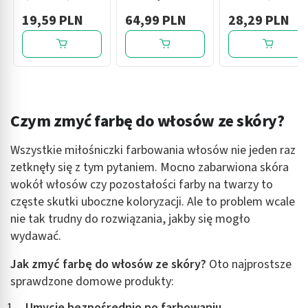
kosmetyki w
skóry wrażliwej
szampon
19,59 PLN
64,99 PLN
28,29 PLN
kapsułkach, 48
(Emulsja
przywracający
szt.
emolientowa do
gęstość do
mycia, Balsam
włosów cienkich i
emolientowy do
przerzedzonych,
ciała)
300 ml
Czym zmyć farbę do włosów ze skóry?
Wszystkie miłośniczki farbowania włosów nie jeden raz
zetknęły się z tym pytaniem. Mocno zabarwiona skóra
wokół włosów czy pozostałości farby na twarzy to
częste skutki uboczne koloryzacji. Ale to problem wcale
nie tak trudny do rozwiązania, jakby się mogło
wydawać.
Jak zmyć farbę do włosów ze skóry?
Oto najprostsze
sprawdzone domowe produkty:
Umycie bezpośrednio po farbowaniu