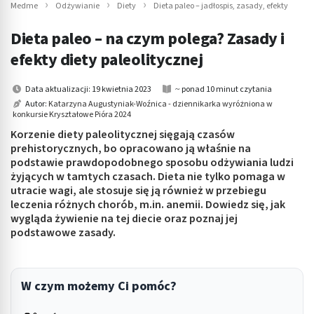
Medme
Odżywianie
Diety
Dieta paleo – jadłospis, zasady, efekty
Dieta paleo – na czym polega? Zasady i
efekty diety paleolitycznej
Data aktualizacji: 19 kwietnia 2023
~ ponad 10 minut czytania
Autor:
Katarzyna Augustyniak-Woźnica - dziennikarka wyróżniona w
konkursie Kryształowe Pióra 2024
Korzenie diety paleolitycznej sięgają czasów
prehistorycznych, bo opracowano ją właśnie na
podstawie prawdopodobnego sposobu odżywiania ludzi
żyjących w tamtych czasach. Dieta nie tylko pomaga w
utracie wagi, ale stosuje się ją również w przebiegu
leczenia różnych chorób, m.in. anemii. Dowiedz się, jak
wygląda żywienie na tej diecie oraz poznaj jej
podstawowe zasady.
W czym możemy Ci pomóc?