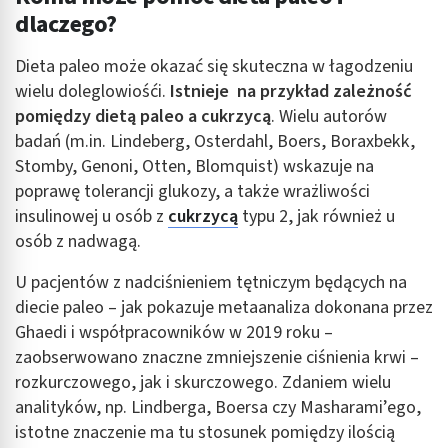
dlaczego?
Wykorzystanie profili do wyboru
spersonalizowanych reklam
Dieta paleo może okazać się skuteczna w łagodzeniu
Tworzenie profili w celu personalizacji treści
wielu doleglowiośći.
Istnieje na przykład zależność
pomiędzy
dietą paleo a cukrzycą
. Wielu autorów
Wykorzystywanie profili w celu doboru
badań (m.in. Lindeberg, Osterdahl, Boers, Boraxbekk,
spersonalizowanych treści
Stomby, Genoni, Otten, Blomquist) wskazuje na
Pomiar efektywności reklam
poprawę tolerancji glukozy, a także wrażliwości
insulinowej u osób z
cukrzycą
typu 2, jak również u
Pomiar efektywności treści
osób z nadwagą.
Rozumienie odbiorców dzięki statystyce lub
U pacjentów z nadciśnieniem tętniczym będących na
kombinacji danych z różnych źródeł
diecie paleo – jak pokazuje metaanaliza dokonana przez
Rozwój i ulepszanie usług
Ghaedi i współpracowników w 2019 roku –
zaobserwowano znaczne zmniejszenie ciśnienia krwi –
Wykorzystywanie ograniczonych danych do
wyboru treści
rozkurczowego, jak i skurczowego. Zdaniem wielu
analityków, np. Lindberga, Boersa czy Masharami’ego,
Funkcje specjalne IAB:
istotne znaczenie ma tu stosunek pomiędzy ilością
Użycie dokładnych danych geolokalizacyjnych