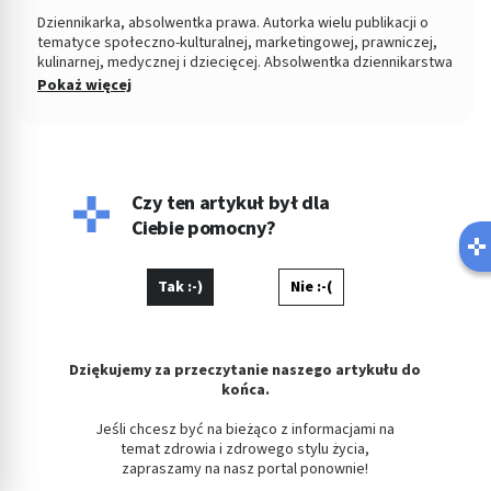
Dziennikarka, absolwentka prawa. Autorka wielu publikacji o
tematyce społeczno-kulturalnej, marketingowej, prawniczej,
kulinarnej, medycznej i dziecięcej. Absolwentka dziennikarstwa
i komunikacji społecznej na Uniwersytecie Jagiellońskim i
Pokaż więcej
prawa na Uniwersytecie Opolskim. Prywatnie opiekunka kotki
Kici.
Czy ten artykuł był dla
Ciebie pomocny?
Tak :-)
Nie :-(
Dziękujemy za przeczytanie naszego artykułu do
końca.
Jeśli chcesz być na bieżąco z informacjami na
temat zdrowia i zdrowego stylu życia,
zapraszamy na nasz portal ponownie!