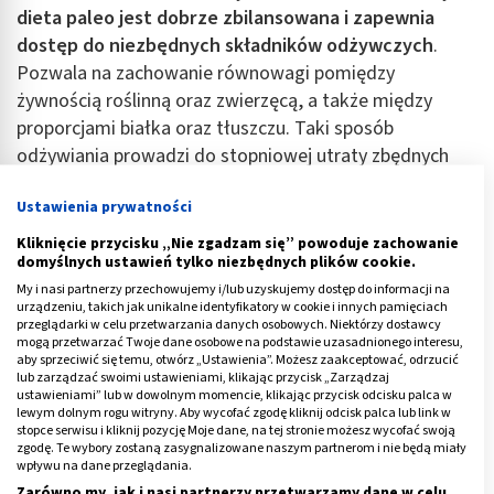
dieta paleo jest dobrze zbilansowana i zapewnia
dostęp do niezbędnych składników odżywczych
.
Pozwala na zachowanie równowagi pomiędzy
żywnością roślinną oraz zwierzęcą, a także między
proporcjami białka oraz tłuszczu. Taki sposób
odżywiania prowadzi do stopniowej utraty zbędnych
kilogramów, a jednocześnie do poprawy stanu zdrowia.
Ustawienia prywatności
Stosowanie diety paleo może pozytywnie wpływać na
Kliknięcie przycisku „Nie zgadzam się” powoduje zachowanie
odporność. Opinie osób z niej korzystających wskazują
domyślnych ustawień tylko niezbędnych plików cookie.
na takie jej zalety, jak:
My i nasi partnerzy przechowujemy i/lub uzyskujemy dostęp do informacji na
urządzeniu, takich jak unikalne identyfikatory w cookie i innych pamięciach
przeglądarki w celu przetwarzania danych osobowych. Niektórzy dostawcy
większa odporność,
mogą przetwarzać Twoje dane osobowe na podstawie uzasadnionego interesu,
szybszy wzrost włosów i paznokci,
aby sprzeciwić się temu, otwórz „Ustawienia”. Możesz zaakceptować, odrzucić
lub zarządzać swoimi ustawieniami, klikając przycisk „Zarządzaj
regeneracja skóry,
ustawieniami” lub w dowolnym momencie, klikając przycisk odcisku palca w
lewym dolnym rogu witryny. Aby wycofać zgodę kliknij odcisk palca lub link w
regulacja gospodarki hormonalnej.
stopce serwisu i kliknij pozycję Moje dane, na tej stronie możesz wycofać swoją
zgodę. Te wybory zostaną zasygnalizowane naszym partnerom i nie będą miały
wpływu na dane przeglądania.
Taki sposób odżywiania może ułatwić zajście w ciążę
.
Zarówno my, jak i nasi partnerzy przetwarzamy dane w celu