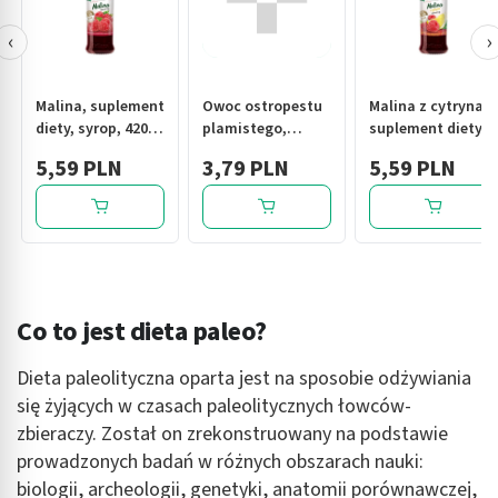
‹
›
Malina, suplement
Owoc ostropestu
Malina z cytryna,
diety, syrop, 420
plamistego,
suplement diety,
ml
(suplement diety),
syrop, 420 ml
5,59 PLN
3,79 PLN
5,59 PLN
100g
Co to jest dieta paleo?
Dieta paleolityczna oparta jest na sposobie odżywiania
się żyjących w czasach paleolitycznych łowców-
zbieraczy. Został on zrekonstruowany na podstawie
prowadzonych badań w różnych obszarach nauki:
biologii, archeologii, genetyki, anatomii porównawczej,