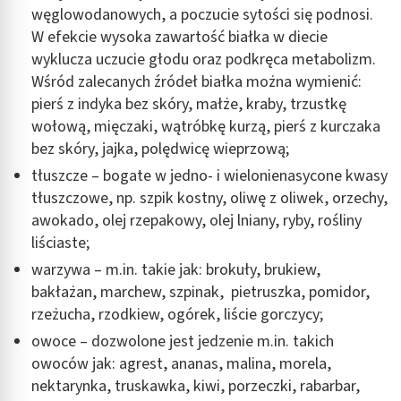
węglowodanowych, a poczucie sytości się podnosi.
W efekcie wysoka zawartość białka w diecie
wyklucza uczucie głodu oraz podkręca metabolizm.
Wśród zalecanych źródeł białka można wymienić:
pierś z indyka bez skóry, małże, kraby, trzustkę
wołową, mięczaki, wątróbkę kurzą, pierś z kurczaka
bez skóry, jajka, polędwicę wieprzową;
tłuszcze – bogate w jedno- i wielonienasycone kwasy
tłuszczowe, np. szpik kostny, oliwę z oliwek, orzechy,
awokado, olej rzepakowy, olej lniany, ryby, rośliny
liściaste;
warzywa – m.in. takie jak: brokuły, brukiew,
bakłażan, marchew, szpinak, pietruszka, pomidor,
rzeżucha, rzodkiew, ogórek, liście gorczycy;
owoce – dozwolone jest jedzenie m.in. takich
owoców jak: agrest, ananas, malina, morela,
nektarynka, truskawka, kiwi, porzeczki, rabarbar,