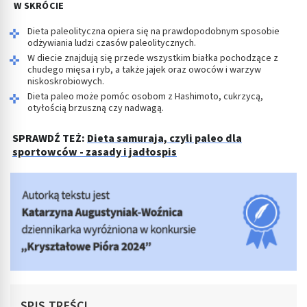
W SKRÓCIE
Dieta paleolityczna opiera się na prawdopodobnym sposobie
odżywiania ludzi czasów paleolitycznych.
W diecie znajdują się przede wszystkim białka pochodzące z
chudego mięsa i ryb, a także jajek oraz owoców i warzyw
niskoskrobiowych.
Dieta paleo może pomóc osobom z Hashimoto, cukrzycą,
otyłością brzuszną czy nadwagą.
SPRAWDŹ TEŻ:
Dieta samuraja, czyli paleo dla
sportowców - zasady i jadłospis
SPIS TREŚCI