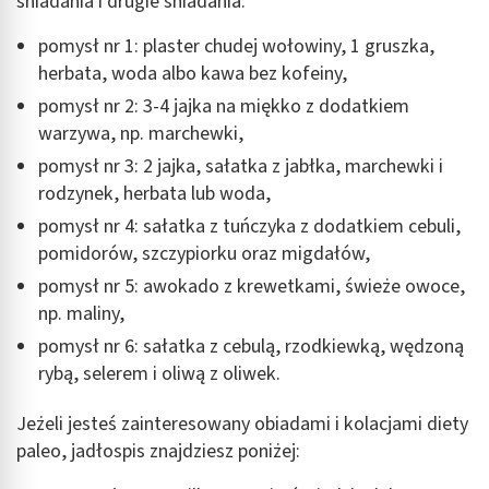
śniadania i drugie śniadania:
pomysł nr 1: plaster chudej wołowiny, 1 gruszka,
herbata, woda albo kawa bez kofeiny,
pomysł nr 2: 3-4 jajka na miękko z dodatkiem
warzywa, np. marchewki,
pomysł nr 3: 2 jajka, sałatka z jabłka, marchewki i
rodzynek, herbata lub woda,
pomysł nr 4: sałatka z tuńczyka z dodatkiem cebuli,
pomidorów, szczypiorku oraz migdałów,
pomysł nr 5: awokado z krewetkami, świeże owoce,
np. maliny,
pomysł nr 6: sałatka z cebulą, rzodkiewką, wędzoną
rybą, selerem i oliwą z oliwek.
Jeżeli jesteś zainteresowany obiadami i kolacjami diety
paleo, jadłospis
znajdziesz poniżej: