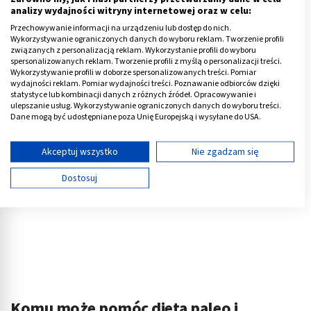
analizy wydajności witryny internetowej oraz w celu:
Większość badań, np. Österdahla, Frassetto’a, Rybera,
Przechowywanie informacji na urządzeniu lub dostęp do nich.
Boers’a, Melberga czy Smitha, sugeruje pozytywny
Wykorzystywanie ograniczonych danych do wyboru reklam. Tworzenie profili
związanych z personalizacją reklam. Wykorzystanie profili do wyboru
wpływ diety paleo na skład ciała.
spersonalizowanych reklam. Tworzenie profili z myślą o personalizacji treści.
Wykorzystywanie profili w doborze spersonalizowanych treści. Pomiar
Reklama
wydajności reklam. Pomiar wydajności treści. Poznawanie odbiorców dzięki
statystyce lub kombinacji danych z różnych źródeł. Opracowywanie i
ulepszanie usług. Wykorzystywanie ograniczonych danych do wyboru treści.
Dane mogą być udostępniane poza Unię Europejską i wysyłane do USA.
Twoja zgoda i polityka cookie dotyczą wyłącznie tej witryny/aplikacji.
Wyświetl listę partnerów (11 dostawców IAB)
Akceptuj wszystko
Nie zgadzam się
Używamy Twoich danych w następujących celach:
Dostosuj
Cele przetwarzania IAB:
Przechowywanie informacji na urządzeniu lub
dostęp do nich
Wykorzystywanie ograniczonych danych do
wyboru reklam
Tworzenie profili w celu spersonalizowanych
reklam
Komu może pomóc dieta paleo i