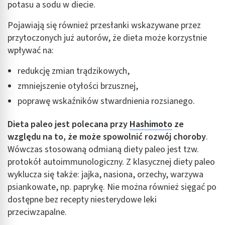
potasu a sodu w diecie.
Identyfikowanie urządzeń na podstawie
Pojawiają się również przesłanki wskazywane przez
aktywnie żądanych informacji
przytoczonych już autorów, że dieta może korzystnie
Cele przetwarzania inne niż IAB:
wpływać na:
Niezbędne
redukcję zmian trądzikowych,
Wydajność (Performance)
zmniejszenie otyłości brzusznej,
poprawę wskaźników stwardnienia rozsianego.
Reklama / śledzenie
Dieta paleo jest polecana przy
Hashimoto
ze
względu na to, że może spowolnić rozwój choroby
.
Wówczas stosowaną odmianą diety paleo jest tzw.
protokół autoimmunologiczny. Z klasycznej diety paleo
wyklucza się także: jajka, nasiona, orzechy, warzywa
psiankowate, np. paprykę. Nie można również sięgać po
dostępne bez recepty niesterydowe leki
przeciwzapalne.