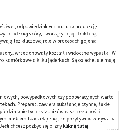
 z różnych źródeł
aściwej, odpowiedzialnymi m.in. za produkcję
ych ludzkiej skóry, tworzących jej strukturę,
ywają też kluczową role w procesach gojenia.
ony, wrzecionowaty kształt i widoczne wypustki. W
ormacji
o komórkowe o kilku jąderkach. Są osiadłe, ale mają
zeniowych, powypadkowych czy pooperacyjnych warto
ekach. Preparat, zawiera substancje czynne, takie
Współdziałanie tych składników w szczególności
ym białkiem tkanki łącznej, co pozytywnie wpływa na
eśli chcesz pozbyć się blizny
kliknij tutaj
.