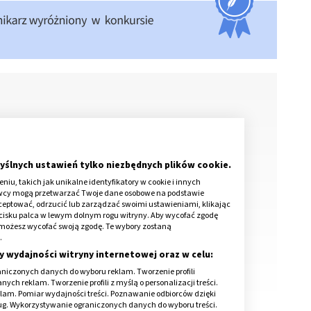
yślnych ustawień tylko niezbędnych plików cookie.
iu, takich jak unikalne identyfikatory w cookie i innych
awcy mogą przetwarzać Twoje dane osobowe na podstawie
kceptować, odrzucić lub zarządzać swoimi ustawieniami, klikając
cisku palca w lewym dolnym rogu witryny. Aby wycofać zgodę
onie możesz wycofać swoją zgodę. Te wybory zostaną
 odpowiada?
.
y wydajności witryny internetowej oraz w celu:
niczonych danych do wyboru reklam. Tworzenie profili
ch reklam. Tworzenie profili z myślą o personalizacji treści.
klam. Pomiar wydajności treści. Poznawanie odbiorców dzięki
ług. Wykorzystywanie ograniczonych danych do wyboru treści.