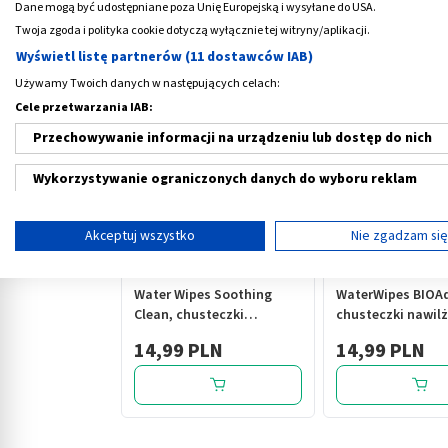
Dane mogą być udostępniane poza Unię Europejską i wysyłane do USA.
Twoja zgoda i polityka cookie dotyczą wyłącznie tej witryny/aplikacji.
Wyświetl listę partnerów (11 dostawców IAB)
Medme poleca
Używamy Twoich danych w następujących celach:
Cele przetwarzania IAB:
Przechowywanie informacji na urządzeniu lub dostęp do nich
Wykorzystywanie ograniczonych danych do wyboru reklam
Tworzenie profili w celu spersonalizowanych reklam
‹
Akceptuj wszystko
Nie zgadzam si
Wykorzystanie profili do wyboru spersonalizowanych reklam
Water Wipes Soothing
WaterWipes BIOAd
Tworzenie profili w celu personalizacji treści
Clean, chusteczki
chusteczki nawilż
nawilżane dla dzieci, 60
dorosłych, XL, 30 
Wykorzystywanie profili w celu doboru spersonalizowanych tre
14,99 PLN
14,99 PLN
szt.
Pomiar efektywności reklam
Pomiar efektywności treści