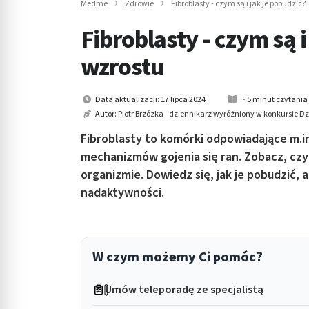
Medme
Zdrowie
Fibroblasty - czym są i jak je pobudzić?
in submenu: Wellness
Fibroblasty - czym są 
wzrostu
Data aktualizacji: 17 lipca 2024
~ 5 minut czytania
Autor:
Piotr Brzózka - dziennikarz wyróżniony w konkursie 
Fibroblasty to komórki odpowiadające m.i
mechanizmów gojenia się ran. Zobacz, czym
organizmie. Dowiedz się, jak je pobudzić, 
nadaktywności.
W czym możemy Ci pomóc?
Umów teleporadę ze specjalistą