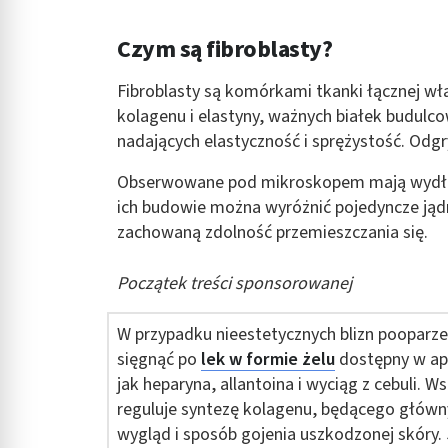
Rozumienie odbiorców dzięki statystyce lub kombinacji danych
Czym są fibroblasty?
Rozwój i ulepszanie usług
Fibroblasty są komórkami tkanki łącznej wł
Wykorzystywanie ograniczonych danych do wyboru treści
kolagenu i elastyny, ważnych białek budulcow
Funkcje specjalne IAB:
nadających elastyczność i sprężystość. Odgr
Użycie dokładnych danych geolokalizacyjnych
Obserwowane pod mikroskopem mają wydłuż
Identyfikowanie urządzeń na podstawie aktywnie żądanych inf
ich budowie można wyróżnić pojedyncze jądr
zachowaną zdolność przemieszczania się.
Cele przetwarzania inne niż IAB:
Niezbędne
Początek treści sponsorowanej
Wydajność (Performance)
W przypadku nieestetycznych blizn poopar
Reklama / śledzenie
sięgnąć po
lek w formie żelu
dostępny w apt
jak heparyna, allantoina i wyciąg z cebuli. 
reguluje syntezę kolagenu, będącego główn
wygląd i sposób gojenia uszkodzonej skóry. J