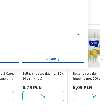
›
ę
Dostosuj
ult Care,
Bella, chusteczki, hig.,10 x
Bella, patyczki
ane dla
10 szt (klips)
higieniczne, 200 szt.
szt.
ści
6,79 PLN
5,09 PLN