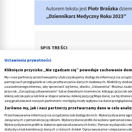
SPIS TREŚCI
Czym są fibroblasty?
Ustawienia prywatności
Gdzie występują fibroblasty?
Kliknięcie przycisku „Nie zgadzam się” powoduje zachowanie dom
Rodzaje fibroblastów
My i nasi partnerzy przechowujemy i/lub uzyskujemy dostęp do informacji na urządzen
pamięciach przeglądarki w celu przetwarzania danych osobowych. Niektórzy dost
Funkcje fibroblastów
uzasadnionego interesu, aby sprzeciwić się temu, otwórz „Ustawienia”. Możesz zaa
przycisk „Zarządzaj ustawieniami” lub w dowolnym momencie, klikając przycisk od
kliknij odcisk palca lub link w stopce serwisu i kliknij pozycję Moje dane, na tej str
Czynnik wzrostu fibroblastów. Za co
zasygnalizowane naszym partnerom i nie będą miały wpływu na dane przeglądania
Zarówno my, jak i nasi partnerzy przetwarzamy dane w celu analiz
Przechowywanie informacji na urządzeniu lub dostęp do nich. Wykorzystywanie ogra
związanych z personalizacją reklam. Wykorzystanie profili do wyboru spersonalizowany
Wykorzystywanie profili w doborze spersonalizowanych treści. Pomiar wydajności re
statystyce lub kombinacji danych z różnych źródeł. Opracowywanie i ulepszanie us