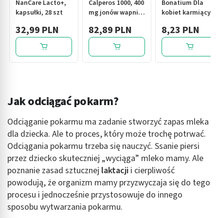
NanCare Lacto+,
Calperos 1000, 400
Bonatium Dla
kapsułki, 28 szt
mg jonów wapnia,
kobiet karmiących
kapsułki twarde,
fix, herbatka
32,99 PLN
82,89 PLN
8,23 PLN
100 szt.
ziołowa, 20 szt.
Jak odciągać pokarm?
Odciąganie pokarmu ma zadanie stworzyć zapas mleka
dla dziecka. Ale to proces, który może trochę potrwać.
Odciągania pokarmu trzeba się nauczyć. Ssanie piersi
przez dziecko skuteczniej „wyciąga” mleko mamy. Ale
poznanie zasad sztucznej
laktacji
i cierpliwość
powodują, że organizm mamy przyzwyczaja się do tego
procesu i jednocześnie przystosowuje do innego
sposobu wytwarzania pokarmu.