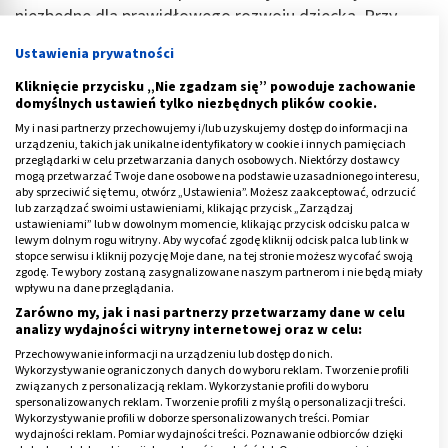
niezbędne dla prawidłowego rozwoju dziecka. Przy
pierwszych próbach nie zawsze udaje się ściągnąć całą
Ustawienia prywatności
butelkę pokarmu, ale nigdy nie powinno to zrażać
Kliknięcie przycisku „Nie zgadzam się” powoduje zachowanie
młodej mamy. Znajomość zasad odciągania pokarmu
domyślnych ustawień tylko niezbędnych plików cookie.
laktatorem pozwoli zmagazynować mleko na zapas i
My i nasi partnerzy przechowujemy i/lub uzyskujemy dostęp do informacji na
ustabilizować laktację
. Pokarm można odciągać
urządzeniu, takich jak unikalne identyfikatory w cookie i innych pamięciach
przeglądarki w celu przetwarzania danych osobowych. Niektórzy dostawcy
laktatorem ręcznym lub elektrycznym.
mogą przetwarzać Twoje dane osobowe na podstawie uzasadnionego interesu,
aby sprzeciwić się temu, otwórz „Ustawienia”. Możesz zaakceptować, odrzucić
Oto najważniejsze
zasady odciągania pokarmu
lub zarządzać swoimi ustawieniami, klikając przycisk „Zarządzaj
ustawieniami” lub w dowolnym momencie, klikając przycisk odcisku palca w
laktatorem ręcznym
:
lewym dolnym rogu witryny. Aby wycofać zgodę kliknij odcisk palca lub link w
stopce serwisu i kliknij pozycję Moje dane, na tej stronie możesz wycofać swoją
należy umyć i wysterylizować laktator,
zgodę. Te wybory zostaną zasygnalizowane naszym partnerom i nie będą miały
wpływu na dane przeglądania.
znaleźć w domu
wygodne i relaksujące miejsce
,
Zarówno my, jak i nasi partnerzy przetwarzamy dane w celu
analizy wydajności witryny internetowej oraz w celu:
umyć dokładnie dłonie i pierś,
Przechowywanie informacji na urządzeniu lub dostęp do nich.
usiąść w wygodnej pozycji, bez obciążania ramion i
Wykorzystywanie ograniczonych danych do wyboru reklam. Tworzenie profili
pleców,
związanych z personalizacją reklam. Wykorzystanie profili do wyboru
spersonalizowanych reklam. Tworzenie profili z myślą o personalizacji treści.
przyłożyć szczelnie lejek laktatora (plastikowy lub
Wykorzystywanie profili w doborze spersonalizowanych treści. Pomiar
wydajności reklam. Pomiar wydajności treści. Poznawanie odbiorców dzięki
silikonowy) zakończony pompką do piersi,