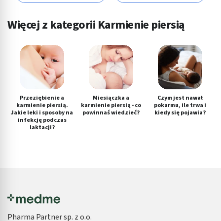
Więcej z kategorii Karmienie piersią
Przeziębienie a
Miesiączka a
Czym jest nawał
karmienie piersią.
karmienie piersią - co
pokarmu, ile trwa i
Jakie leki i sposoby na
powinnaś wiedzieć?
kiedy się pojawia?
infekcję podczas
laktacji?
Pharma Partner sp. z o.o.