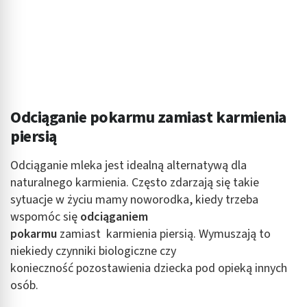
spersonalizowanych treści
Pomiar efektywności reklam
Pomiar efektywności treści
Rozumienie odbiorców dzięki statystyce lub
kombinacji danych z różnych źródeł
Odciąganie pokarmu zamiast karmienia
Rozwój i ulepszanie usług
piersią
Wykorzystywanie ograniczonych danych do
Odciąganie mleka jest idealną alternatywą dla
wyboru treści
naturalnego karmienia. Często zdarzają się takie
Funkcje specjalne IAB:
sytuacje w życiu mamy noworodka, kiedy trzeba
Użycie dokładnych danych geolokalizacyjnych
wspomóc się
odciąganiem
pokarmu
zamiast karmienia piersią. Wymuszają to
Identyfikowanie urządzeń na podstawie
niekiedy czynniki biologiczne czy
aktywnie żądanych informacji
konieczność pozostawienia dziecka pod opieką innych
Cele przetwarzania inne niż IAB:
osób.
Niezbędne