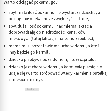
Warto odciągać pokarm, gdy:
Wydajność (Performance)
zbyt mała ilość pokarmu nie wystarcza dziecku, a
Reklama / śledzenie
odciąganie mleka może zwiększyć laktacje,
zbyt duża ilość pokarmu i nadmierna laktacja
doprowadzają do niedrożności kanalików
mlekowych (tutaj laktacja ma temu zapobiec),
mama musi pozostawić malucha w domu, a ktoś
inny będzie go karmił,
dziecko przebywa poza domem, np. w szpitalu,
dziecko jest chore w domu, a karmienie piersią nie
udaje się (warto spróbować wtedy karmienia butelką
z mlekiem mamy).
Reklama