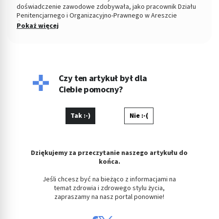
doświadczenie zawodowe zdobywała, jako pracownik Działu
Penitencjarnego i Organizacyjno-Prawnego w Areszcie
Śledczym w Łodzi. Od 2004 roku Zastępca Prezesa i Członek
Pokaż więcej
Zarządu w Miejskiej Spółdzielni Mieszkaniowej. Od kilku lat
copywriterka, głównie w tematyce prawnej, ale i medycznej i
parentingowej. Prywatnie miłośniczka dobrego kina.
Czy ten artykuł był dla
Ciebie pomocny?
Tak :-)
Nie :-(
Dziękujemy za przeczytanie naszego artykułu do
końca.
Jeśli chcesz być na bieżąco z informacjami na
temat zdrowia i zdrowego stylu życia,
zapraszamy na nasz portal ponownie!