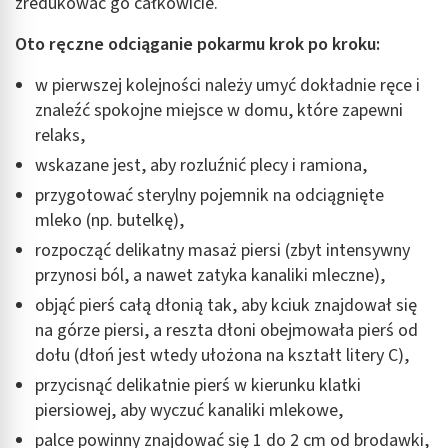
zredukować go całkowicie.
Oto ręczne odciąganie pokarmu krok po kroku:
w pierwszej kolejności należy umyć dokładnie ręce i
znaleźć spokojne miejsce w domu, które zapewni
relaks,
wskazane jest, aby rozluźnić plecy i ramiona,
przygotować sterylny pojemnik na odciągnięte
mleko (np. butelkę),
rozpocząć delikatny masaż piersi (zbyt intensywny
przynosi ból, a nawet zatyka kanaliki mleczne),
objąć pierś całą dłonią tak, aby kciuk znajdował się
na górze piersi, a reszta dłoni obejmowała pierś od
dołu (dłoń jest wtedy ułożona na kształt litery C),
przycisnąć delikatnie pierś w kierunku klatki
piersiowej, aby wyczuć kanaliki mlekowe,
palce powinny znajdować się 1 do 2 cm od brodawki,