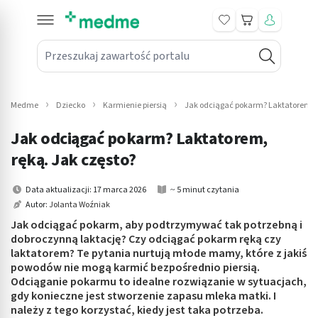
Koszyk
Przeszukaj zawartość portalu
in submenu: Leki na receptę
win submenu: Zdrowie
Medme
Dziecko
Karmienie piersią
Jak odciągać pokarm? Laktatorem, r
win submenu: Suplementy
Jak odciągać pokarm? Laktatorem,
win submenu: Mama i dziecko
ręką. Jak często?
win submenu: Kosmetyki
Data aktualizacji: 17 marca 2026
~ 5 minut czytania
Autor:
Jolanta Woźniak
win submenu: Higiena
Jak odciągać pokarm, aby podtrzymywać tak potrzebną i
dobroczynną laktację? Czy odciągać pokarm ręką czy
win submenu: Sprzęt medyczny
laktatorem? Te pytania nurtują młode mamy, które z jakiś
powodów nie mogą karmić bezpośrednio piersią.
win submenu: Intymne
Odciąganie pokarmu to idealne rozwiązanie w sytuacjach,
gdy konieczne jest stworzenie zapasu mleka matki. I
należy z tego korzystać, kiedy jest taka potrzeba.
win submenu: Wellness