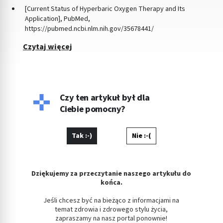
[Current Status of Hyperbaric Oxygen Therapy and Its
Application], PubMed,
https://pubmed.ncbi.nlm.nih.gov/35678441/
Czytaj więcej
Czy ten artykuł był dla
Ciebie pomocny?
Tak :-)
Nie :-(
Dziękujemy za przeczytanie naszego artykułu do
końca.
Jeśli chcesz być na bieżąco z informacjami na
temat zdrowia i zdrowego stylu życia,
zapraszamy na nasz portal ponownie!