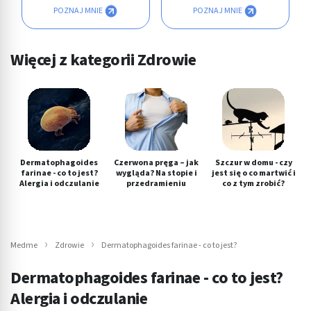
POZNAJ MNIE
POZNAJ MNIE
Więcej z kategorii Zdrowie
Dermatophagoides
Czerwona pręga – jak
Szczur w domu - czy
farinae - co to jest?
wygląda? Na stopie i
jest się o co martwić i
Alergia i odczulanie
przedramieniu
co z tym zrobić?
Medme
Zdrowie
Dermatophagoides farinae - co to jest?
Dermatophagoides farinae - co to jest?
Alergia i odczulanie