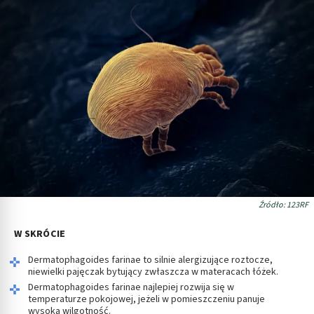
Źródło: 123RF
W SKRÓCIE
Dermatophagoides farinae to silnie alergizujące roztocze,
niewielki pajęczak bytujący zwłaszcza w materacach łóżek.
Dermatophagoides farinae najlepiej rozwija się w
temperaturze pokojowej, jeżeli w pomieszczeniu panuje
wysoka wilgotność.