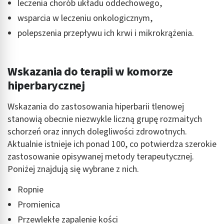
leczenia chorób układu oddechowego,
wsparcia w leczeniu onkologicznym,
Identyfikowanie urządzeń na podstawie
aktywnie żądanych informacji
polepszenia przepływu ich krwi i mikrokrążenia.
Cele przetwarzania inne niż IAB:
Niezbędne
Wskazania do terapii w komorze
Wydajność (Performance)
hiperbarycznej
Reklama / śledzenie
Wskazania do zastosowania hiperbarii tlenowej
stanowią obecnie niezwykle liczną grupę rozmaitych
schorzeń oraz innych dolegliwości zdrowotnych.
Aktualnie istnieje ich ponad 100, co potwierdza szerokie
zastosowanie opisywanej metody terapeutycznej.
Poniżej znajdują się wybrane z nich.
Ropnie
Promienica
Przewlekłe zapalenie kości