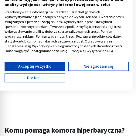
analizy wydajności witryny internetowej oraz w celu:
usprawnienie zapamiętywania,
Przechowywanie informacji na urządzeniu lub dostęp do nich.
polepszenie przemiany materii.
Wykorzystywanie ograniczonych danych do wyboru reklam. Tworzenie profili
związanych z personalizacją reklam. Wykorzystanie profili do wyboru
spersonalizowanych reklam. Tworzenie profili z myślą o personalizacji treści.
Reklama
Wykorzystywanie profili w doborze spersonalizowanych treści. Pomiar
wydajności reklam. Pomiar wydajności treści. Poznawanie odbiorców dzięki
statystyce lub kombinacji danych z różnych źródeł. Opracowywanie i
ulepszanie usług. Wykorzystywanie ograniczonych danych do wyboru treści.
Dane mogą być udostępniane poza Unię Europejską i wysyłane do USA.
Twoja zgoda i polityka cookie dotyczą wyłącznie tej witryny/aplikacji.
Wyświetl listę partnerów (11 dostawców IAB)
Akceptuj wszystko
Nie zgadzam się
Używamy Twoich danych w następujących celach:
Dostosuj
Cele przetwarzania IAB:
Przechowywanie informacji na urządzeniu lub
dostęp do nich
Wykorzystywanie ograniczonych danych do
wyboru reklam
Tworzenie profili w celu spersonalizowanych
Komu pomaga komora hiperbaryczna?
reklam