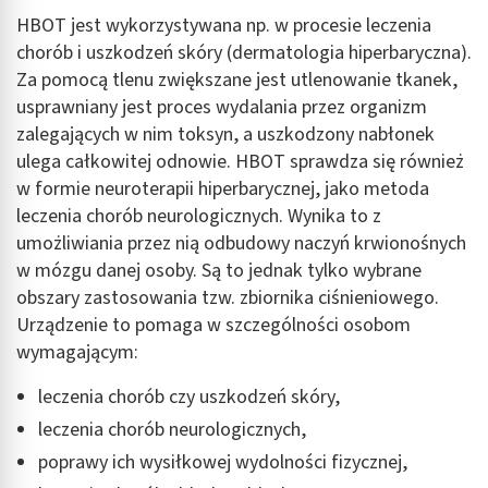
HBOT jest wykorzystywana np. w procesie leczenia
Wykorzystanie profili do wyboru
spersonalizowanych reklam
chorób i uszkodzeń skóry (dermatologia hiperbaryczna).
Za pomocą tlenu zwiększane jest utlenowanie tkanek,
Tworzenie profili w celu personalizacji treści
usprawniany jest proces wydalania przez organizm
zalegających w nim toksyn, a uszkodzony nabłonek
Wykorzystywanie profili w celu doboru
spersonalizowanych treści
ulega całkowitej odnowie. HBOT sprawdza się również
w formie neuroterapii hiperbarycznej, jako metoda
Pomiar efektywności reklam
leczenia chorób neurologicznych. Wynika to z
umożliwiania przez nią odbudowy naczyń krwionośnych
Pomiar efektywności treści
w mózgu danej osoby. Są to jednak tylko wybrane
Rozumienie odbiorców dzięki statystyce lub
obszary zastosowania tzw. zbiornika ciśnieniowego.
kombinacji danych z różnych źródeł
Urządzenie to pomaga w szczególności osobom
wymagającym:
Rozwój i ulepszanie usług
leczenia chorób czy uszkodzeń skóry,
Wykorzystywanie ograniczonych danych do
wyboru treści
leczenia chorób neurologicznych,
Funkcje specjalne IAB:
poprawy ich wysiłkowej wydolności fizycznej,
Użycie dokładnych danych geolokalizacyjnych