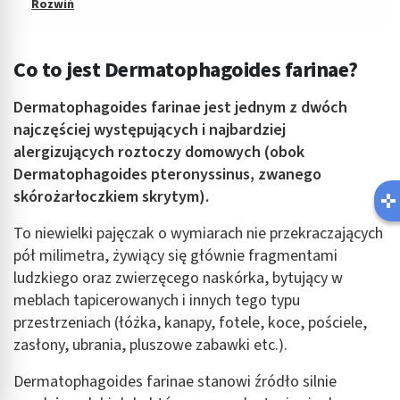
Co to jest Dermatophagoides farinae?
Dermatophagoides farinae jest jednym z dwóch
najczęściej występujących i najbardziej
alergizujących roztoczy domowych (obok
Dermatophagoides pteronyssinus, zwanego
Latem łatwiej o infekcję pęcherza 🌊
skórożarłoczkiem skrytym).
Robisz ten błąd?
To niewielki pajęczak o wymiarach nie przekraczających
pół milimetra, żywiący się głównie fragmentami
ludzkiego oraz zwierzęcego naskórka, bytujący w
meblach tapicerowanych i innych tego typu
przestrzeniach (łóżka, kanapy, fotele, koce, pościele,
zasłony, ubrania, pluszowe zabawki etc.).
Dermatophagoides farinae stanowi źródło silnie