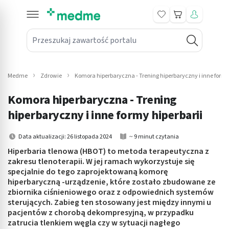
Koszyk
Przeszukaj zawartość portalu
in submenu: Leki na receptę
win submenu: Zdrowie
Medme
Zdrowie
Komora hiperbaryczna - Trening hiperbaryczny i inne formy 
win submenu: Suplementy
Komora hiperbaryczna - Trening
win submenu: Mama i dziecko
hiperbaryczny i inne formy hiperbarii
win submenu: Kosmetyki
Data aktualizacji: 26 listopada 2024
~ 9 minut czytania
Hiperbaria tlenowa (HBOT) to metoda terapeutyczna z
win submenu: Higiena
zakresu tlenoterapii. W jej ramach wykorzystuje się
specjalnie do tego zaprojektowaną komorę
win submenu: Sprzęt medyczny
hiperbaryczną -urządzenie, które zostało zbudowane ze
zbiornika ciśnieniowego oraz z odpowiednich systemów
win submenu: Intymne
sterujących. Zabieg ten stosowany jest między innymi u
pacjentów z chorobą dekompresyjną, w przypadku
zatrucia tlenkiem węgla czy w sytuacji nagłego
win submenu: Wellness