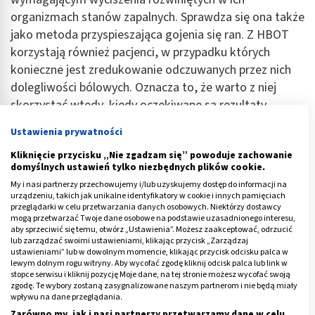
organizmach stanów zapalnych. Sprawdza się ona także
jako metoda przyspieszająca gojenia się ran. Z HBOT
korzystają również pacjenci, w przypadku których
konieczne jest zredukowanie odczuwanych przez nich
dolegliwości bólowych. Oznacza to, że warto z niej
skorzystać wtedy, kiedy oczekiwane są rezultaty
terapeutyczne, na których uzyskanie pozwala taka
Ustawienia prywatności
forma leczenia. Oto wybrane efekty zastosowania
Kliknięcie przycisku „Nie zgadzam się” powoduje zachowanie
metody HBOT:
domyślnych ustawień tylko niezbędnych plików cookie.
zmniejszenie bólu,
My i nasi partnerzy przechowujemy i/lub uzyskujemy dostęp do informacji na
urządzeniu, takich jak unikalne identyfikatory w cookie i innych pamięciach
wyciszenie stanów zapalnych,
przeglądarki w celu przetwarzania danych osobowych. Niektórzy dostawcy
mogą przetwarzać Twoje dane osobowe na podstawie uzasadnionego interesu,
zwiększenie sił witalnych,
aby sprzeciwić się temu, otwórz „Ustawienia”. Możesz zaakceptować, odrzucić
lub zarządzać swoimi ustawieniami, klikając przycisk „Zarządzaj
polepszenie koncentracji,
ustawieniami” lub w dowolnym momencie, klikając przycisk odcisku palca w
lewym dolnym rogu witryny. Aby wycofać zgodę kliknij odcisk palca lub link w
spowolnienie starzenia się organizmu,
stopce serwisu i kliknij pozycję Moje dane, na tej stronie możesz wycofać swoją
zgodę. Te wybory zostaną zasygnalizowane naszym partnerom i nie będą miały
przyspieszenie gojenia się ran,
wpływu na dane przeglądania.
zredukowanie napięcia psychicznego i fizycznego,
Zarówno my, jak i nasi partnerzy przetwarzamy dane w celu