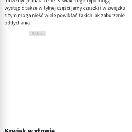
może być jednak różne. Krwiaki tego typu mogą
wystąpić także w tylnej części jamy czaszki i w związku
Identyfikowanie urządzeń na podstawie
z tym mogą nieść wiele powikłań takich jak zaburzenie
aktywnie żądanych informacji
oddychania.
Cele przetwarzania inne niż IAB:
Reklama
Niezbędne
Wydajność (Performance)
Reklama / śledzenie
Krwiak w głowie