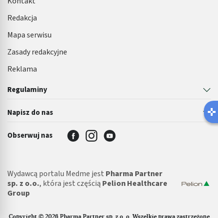
Kontakt
Redakcja
Mapa serwisu
Zasady redakcyjne
Reklama
Regulaminy
Napisz do nas
Obserwuj nas
Wydawcą portalu Medme jest
Pharma Partner
sp. z o.o.
, która jest częścią
Pelion Healthcare
Group
Copyright © 2026 Pharma Partner sp. z o. o. Wszelkie prawa zastrzeżone