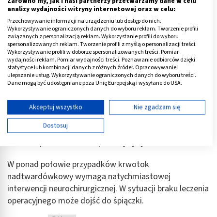
Zarówno my, jak i nasi partnerzy przetwarzamy dane w celu
analizy wydajności witryny internetowej oraz w celu:
nadtwardówkowego zalicza się:
Przechowywanie informacji na urządzeniu lub dostęp do nich.
Wykorzystywanie ograniczonych danych do wyboru reklam. Tworzenie profili
z
aburzenia świadomości
(tzw. przejaśnienia
związanych z personalizacją reklam. Wykorzystanie profili do wyboru
świadomości), które polegają na tym, że
spersonalizowanych reklam. Tworzenie profili z myślą o personalizacji treści.
Wykorzystywanie profili w doborze spersonalizowanych treści. Pomiar
osoba początkowo traci świadomość, a
wydajności reklam. Pomiar wydajności treści. Poznawanie odbiorców dzięki
następnie ją odzyskuje na kilkadziesiąt minut
statystyce lub kombinacji danych z różnych źródeł. Opracowywanie i
ulepszanie usług. Wykorzystywanie ograniczonych danych do wyboru treści.
lub kilka godzin a następnie ponownie ją traci;
Dane mogą być udostępniane poza Unię Europejską i wysyłane do USA.
niedowład połowy ciała
, który zazwyczaj
Twoja zgoda i polityka cookie dotyczą wyłącznie tej witryny/aplikacji.
poprzedzony jest drgawkami w obszarze
Wyświetl listę partnerów (11 dostawców IAB)
Akceptuj wszystko
Nie zgadzam się
określonych grup mięśni, jest to tzw. marsz
Używamy Twoich danych w następujących celach:
Dostosuj
drgawek – drgawki rozprzestrzeniają np. od
Cele przetwarzania IAB:
palców dłoni aż po całą rękę.
Przechowywanie informacji na urządzeniu lub
dostęp do nich
W ponad połowie przypadków krwotok
Wykorzystywanie ograniczonych danych do
nadtwardówkowy wymaga natychmiastowej
wyboru reklam
interwencji neurochirurgicznej. W sytuacji braku leczenia
operacyjnego może dojść do śpiączki.
Tworzenie profili w celu spersonalizowanych
reklam