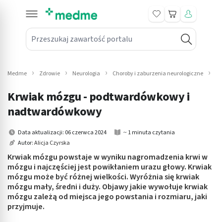
Koszyk
Przeszukaj zawartość portalu
in submenu: Leki na receptę
win submenu: Zdrowie
Medme
Zdrowie
Neurologia
Choroby i zaburzenia neurologiczne
Kr
win submenu: Suplementy
Krwiak mózgu - podtwardówkowy i
win submenu: Mama i dziecko
nadtwardówkowy
win submenu: Kosmetyki
Data aktualizacji: 06 czerwca 2024
~ 1 minuta czytania
Autor:
Alicja Czyrska
win submenu: Higiena
Krwiak mózgu powstaje w wyniku nagromadzenia krwi w
mózgu i najczęściej jest powikłaniem urazu głowy. Krwiak
win submenu: Sprzęt medyczny
mózgu może być różnej wielkości. Wyróżnia się krwiak
mózgu mały, średni i duży. Objawy jakie wywołuje krwiak
win submenu: Intymne
mózgu zależą od miejsca jego powstania i rozmiaru, jaki
przyjmuje.
win submenu: Wellness