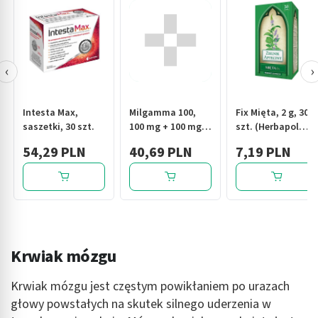
‹
›
Intesta Max,
Milgamma 100,
Fix Mięta, 2 g, 30
saszetki, 30 szt.
100 mg + 100 mg,
szt. (Herbapol
drażetki, 30 szt.
Lublin)
54,29 PLN
40,69 PLN
7,19 PLN
Krwiak mózgu
Krwiak mózgu jest częstym powikłaniem po urazach
głowy powstałych na skutek silnego uderzenia w