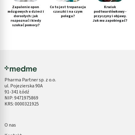
Zapalenie opon
Co to jest trepanacja
Krwiak
mózgowych u dzieci i
czaszki i na czym
podtwardówkowy -
dorosłych: jak
polega?
przyczyny i objawy.
rozpoznać i kiedy
Jak mu zapobiegać?
szukać pomocy?
Pharma Partner sp. z o.o.
ul. Pojezierska 90A
91-341 Łódź
NIP: 9471975869
KRS: 0000321925
O nas