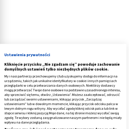
Ustawienia prywatności
Kliknięcie przycisku „Nie zgadzam się” powoduje zachowanie
domyślnych ustawień tylko niezbędnych plików cookie.
My i nasi partnerzy przechowujemy i/lub uzyskujemy dostęp do informacji na
Krwiak nadtwardówkowy
urządzeniu, takich jak unikalne identyfikatory w cookie i innych pamięciach
przeglądarki w celu przetwarzania danych osobowych. Niektórzy dostawcy
mogą przetwarzać Twoje dane osobowe na podstawie uzasadnionego interesu,
Krwiak nadtwardówkowy (nadoponowy) powstaje w
aby sprzeciwić się temu, otwórz „Ustawienia”. Możesz zaakceptować, odrzucić
lub zarządzać swoimi ustawieniami, klikając przycisk „Zarządzaj
wyniku wylewu krwi do przestrzeni między kością
ustawieniami” lub w dowolnym momencie, klikając przycisk odcisku palca w
czaszki, a oponą twardą i wiąże się z pęknięciem kości
lewym dolnym rogu witryny. Aby wycofać zgodę kliknij odcisk palca lub link w
stopce serwisu i kliknij pozycję Moje dane, na tej stronie możesz wycofać swoją
czaszki w okolicy skroniowo-ciemieniowej.
zgodę. Te wybory zostaną zasygnalizowane naszym partnerom i nie będą miały
wpływu na dane przeglądania.
Do charakterystycznych objawów krwiaka