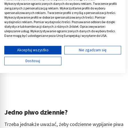
ogromny potencjał, z którego warto nauczyć się
Wykorzystywanie ograniczonych danych do wyboru reklam. Tworzenie profili
korzystać.
związanych z personalizacją reklam. Wykorzystanie profili do wyboru
spersonalizowanych reklam. Tworzenie profili z myślą o personalizacji treści.
Wykorzystywanie profili w doborze spersonalizowanych treści. Pomiar
Reklama
wydajności reklam. Pomiar wydajności treści. Poznawanie odbiorców dzięki
statystyce lub kombinacji danych z różnych źródeł. Opracowywanie i
ulepszanie usług. Wykorzystywanie ograniczonych danych do wyboru treści.
Dane mogą być udostępniane poza Unię Europejską i wysyłane do USA.
Twoja zgoda i polityka cookie dotyczą wyłącznie tej witryny/aplikacji.
Wyświetl listę partnerów (11 dostawców IAB)
Akceptuj wszystko
Nie zgadzam się
Używamy Twoich danych w następujących celach:
Dostosuj
Cele przetwarzania IAB:
Przechowywanie informacji na urządzeniu lub
dostęp do nich
Wykorzystywanie ograniczonych danych do
wyboru reklam
Tworzenie profili w celu spersonalizowanych
Jedno piwo dziennie?
reklam
Wykorzystanie profili do wyboru
Trzeba jednakże uważać, żeby codzienne wypijanie piwa
spersonalizowanych reklam