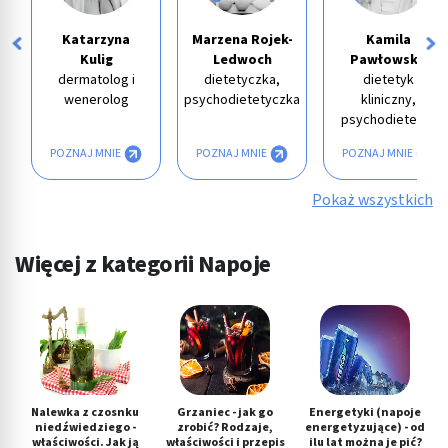
Katarzyna
Marzena Rojek-
Kamila
Kulig
Ledwoch
Pawłowska
dermatolog i
dietetyczka,
dietetyk
wenerolog
psychodietetyczka
kliniczny,
psychodietetyk
POZNAJ MNIE
POZNAJ MNIE
POZNAJ MNIE
Pokaż wszystkich
Więcej z kategorii Napoje
Nalewka z czosnku
Grzaniec - jak go
Energetyki (napoje
niedźwiedziego -
zrobić? Rodzaje,
energetyzujące) - od
właściwości. Jak ją
właściwości i przepis
ilu lat można je pić?