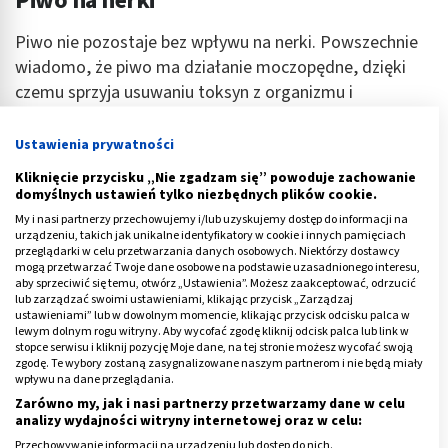
Piwo na nerki
Piwo nie pozostaje bez wpływu na nerki. Powszechnie
wiadomo, że piwo ma działanie moczopędne, dzięki
czemu sprzyja usuwaniu toksyn z organizmu i
zapobiega powstawaniu kamieni nerkowych. Nie może
być jednak traktowane jako lekarstwo na chore nerki. O
Ustawienia prywatności
ile może sprawdzić się w profilaktyce, o tyle lepiej go
Kliknięcie przycisku „Nie zgadzam się” powoduje zachowanie
unikać w poważniejszych schorzeniach.
domyślnych ustawień tylko niezbędnych plików cookie.
My i nasi partnerzy przechowujemy i/lub uzyskujemy dostęp do informacji na
Piwo jest także źródłem antyoksydantów sprzyjających
urządzeniu, takich jak unikalne identyfikatory w cookie i innych pamięciach
przeglądarki w celu przetwarzania danych osobowych. Niektórzy dostawcy
zachowaniu zdrowia i młodości. Nie można jednak
mogą przetwarzać Twoje dane osobowe na podstawie uzasadnionego interesu,
zapominać, że jest to przede wszystkim napój
aby sprzeciwić się temu, otwórz „Ustawienia”. Możesz zaakceptować, odrzucić
lub zarządzać swoimi ustawieniami, klikając przycisk „Zarządzaj
alkoholowy i w nadmiarze wywołuje on znacznie więcej
ustawieniami” lub w dowolnym momencie, klikając przycisk odcisku palca w
szkody niż pożytku.
lewym dolnym rogu witryny. Aby wycofać zgodę kliknij odcisk palca lub link w
stopce serwisu i kliknij pozycję Moje dane, na tej stronie możesz wycofać swoją
zgodę. Te wybory zostaną zasygnalizowane naszym partnerom i nie będą miały
Nie warto również pić bardzo schłodzonego piwa w
wpływu na dane przeglądania.
pełnym słońcu, bo na pewno na zdrowie to nam nie
Zarówno my, jak i nasi partnerzy przetwarzamy dane w celu
analizy wydajności witryny internetowej oraz w celu:
wyjdzie. Niemniej jednak, piwo samo w sobie ma
Przechowywanie informacji na urządzeniu lub dostęp do nich.