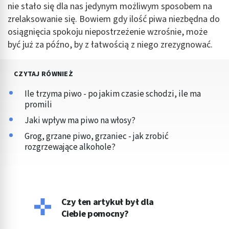
nie stało się dla nas jedynym możliwym sposobem na
zrelaksowanie się. Bowiem gdy ilość piwa niezbędna do
Tworzenie profili w celu personalizacji treści
osiągnięcia spokoju niepostrzeżenie wzrośnie, może
Wykorzystywanie profili w celu doboru
być już za późno, by z łatwością z niego zrezygnować.
spersonalizowanych treści
Pomiar efektywności reklam
CZYTAJ RÓWNIEŻ
Pomiar efektywności treści
Ile trzyma piwo - po jakim czasie schodzi, ile ma
promili
Rozumienie odbiorców dzięki statystyce lub
Jaki wpływ ma piwo na włosy?
kombinacji danych z różnych źródeł
Grog, grzane piwo, grzaniec - jak zrobić
Rozwój i ulepszanie usług
rozgrzewające alkohole?
Wykorzystywanie ograniczonych danych do
wyboru treści
Funkcje specjalne IAB:
Czy ten artykuł był dla
Użycie dokładnych danych geolokalizacyjnych
Ciebie pomocny?
Identyfikowanie urządzeń na podstawie