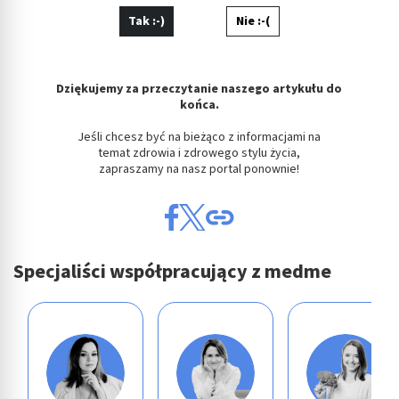
aktywnie żądanych informacji
Tak :-)
Nie :-(
Cele przetwarzania inne niż IAB:
Niezbędne
Dziękujemy za przeczytanie naszego artykułu do
Wydajność (Performance)
końca.
Jeśli chcesz być na bieżąco z informacjami na
Reklama / śledzenie
temat zdrowia i zdrowego stylu życia,
zapraszamy na nasz portal ponownie!
Specjaliści współpracujący z medme