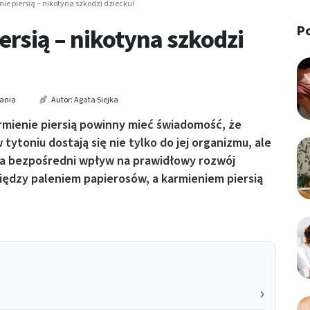
nie piersią – nikotyna szkodzi dziecku!
P
ersią – nikotyna szkodzi
tania
Autor:
Agata Siejka
armienie piersią powinny mieć świadomość, że
ytoniu dostają się nie tylko do jej organizmu, ale
 ma bezpośredni wpływ na prawidłowy rozwój
iędzy paleniem papierosów, a karmieniem piersią