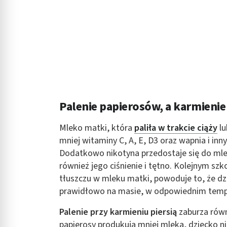
Rozumienie odbiorców dzięki statystyce lub kombinacji danych
Rozwój i ulepszanie usług
Wykorzystywanie ograniczonych danych do wyboru treści
Funkcje specjalne IAB:
Użycie dokładnych danych geolokalizacyjnych
Palenie papierosów, a karmienie 
Identyfikowanie urządzeń na podstawie aktywnie żądanych inf
Cele przetwarzania inne niż IAB:
Mleko matki, która
paliła w trakcie ciąży
lu
Niezbędne
mniej witaminy C, A, E, D3 oraz wapnia i in
Dodatkowo nikotyna przedostaje się do mleka
Wydajność (Performance)
również jego ciśnienie i tętno. Kolejnym sz
tłuszczu w mleku matki, powoduje to, że dzi
Reklama / śledzenie
prawidłowo na masie, w odpowiednim temp
Palenie przy karmieniu piersią
zaburza równi
papierosy produkują mniej mleka, dziecko ni