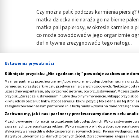
Czy można palić podczas karmienia piersią? 
matka dziecka nie naraża go na bierne paleni
matka pali papierosy, w okresie karmienia pi
co może powodować w jego organizmie ogro
definitywnie zrezygnować z tego nałogu.
Ustawienia prywatności
Medme poleca
Kliknięcie przycisku „Nie zgadzam się” powoduje zachowanie dom
My i nasi partnerzy przechowujemy i/lub uzyskujemy dostęp do informacji na urządzen
pamięciach przeglądarki w celu przetwarzania danych osobowych. Niektórzy dost
uzasadnionego interesu, aby sprzeciwić się temu, otwórz „Ustawienia”. Możesz zaa
przycisk „Zarządzaj ustawieniami” lub w dowolnym momencie, klikając przycisk od
kliknij odcisk palca lub link w stopce serwisu i kliknij pozycję Moje dane, na tej str
zasygnalizowane naszym partnerom i nie będą miały wpływu na dane przeglądania
Zarówno my, jak i nasi partnerzy przetwarzamy dane w celu analiz
‹
Przechowywanie informacji na urządzeniu lub dostęp do nich. Wykorzystywanie ogra
związanych z personalizacją reklam. Wykorzystanie profili do wyboru spersonalizowany
Wykorzystywanie profili w doborze spersonalizowanych treści. Pomiar wydajności re
statystyce lub kombinacji danych z różnych źródeł. Opracowywanie i ulepszanie us
NanCare Lacto+, kapsułki,
Calperos 1000, 40