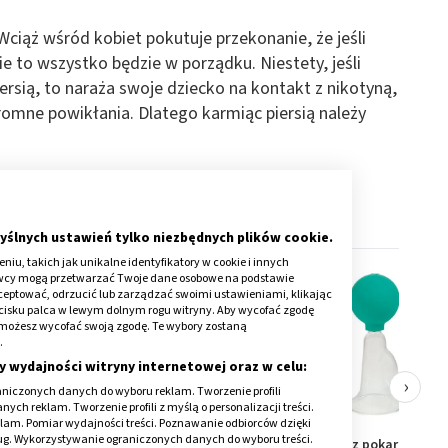
Wciąż wśród kobiet pokutuje przekonanie, że jeśli
e to wszystko będzie w porządku. Niestety, jeśli
ersią, to naraża swoje dziecko na kontakt z nikotyną,
mne powikłania. Dlatego karmiąc piersią należy
yślnych ustawień tylko niezbędnych plików cookie.
iu, takich jak unikalne identyfikatory w cookie i innych
awcy mogą przetwarzać Twoje dane osobowe na podstawie
kceptować, odrzucić lub zarządzać swoimi ustawieniami, klikając
cisku palca w lewym dolnym rogu witryny. Aby wycofać zgodę
onie możesz wycofać swoją zgodę. Te wybory zostaną
.
y wydajności witryny internetowej oraz w celu:
›
niczonych danych do wyboru reklam. Tworzenie profili
ch reklam. Tworzenie profili z myślą o personalizacji treści.
klam. Pomiar wydajności treści. Poznawanie odbiorców dzięki
ług. Wykorzystywanie ograniczonych danych do wyboru treści.
0 mg
Bonatium Dla kobiet
Odciągacz pokarmu, 1 sz