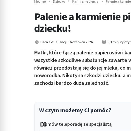
Medme
Dziecko
Karmienie piersią
Palenie a karmie
in submenu: Wellness
Palenie a karmienie pi
dziecku!
Data aktualizacji: 16 czerwca 2026
~ 3 minuty czy
Matki, które łączą palenie papierosów i k
wszystkie szkodliwe substancje zawarte w t
również przedostają się do jej mleka, co
noworodka. Nikotyna szkodzi dziecku, a m
zachodzi bardzo duża zależność.
W czym możemy Ci pomóc?
Umów teleporadę ze specjalistą