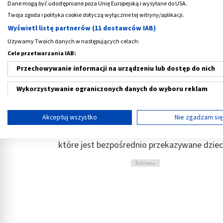
Dane mogą być udostępniane poza Unię Europejską i wysyłane do USA.
28 szt
jonów wapnia, ka
Twoja zgoda i polityka cookie dotyczą wyłącznie tej witryny/aplikacji.
twarde, 100 szt.
32,99 PLN
82,89 PLN
Wyświetl listę partnerów (11 dostawców IAB)
Używamy Twoich danych w następujących celach:
Cele przetwarzania IAB:
Przechowywanie informacji na urządzeniu lub dostęp do nich
Wykorzystywanie ograniczonych danych do wyboru reklam
Palenie podczas karmienia piers
Tworzenie profili w celu spersonalizowanych reklam
Akceptuj wszystko
Nie zgadzam si
Dlaczego karmienie piersią i palenie papiero
Wykorzystanie profili do wyboru spersonalizowanych reklam
zabijają? Niestety szkodliwe substancje smo
które jest bezpośrednio przekazywane dziec
Tworzenie profili w celu personalizacji treści
Reklama
Wykorzystywanie profili w celu doboru spersonalizowanych tre
Pomiar efektywności reklam
Pomiar efektywności treści