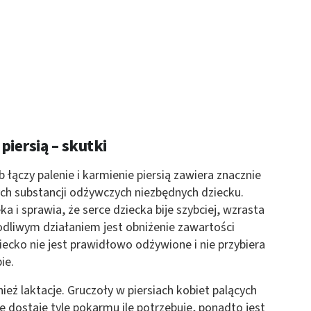
 z różnych źródeł
piersią – skutki
ormacji
b łączy palenie i karmienie piersią zawiera znacznie
nych substancji odżywczych niezbędnych dziecku.
 i sprawia, że serce dziecka bije szybciej, wzrasta
kodliwym działaniem jest obniżenie zawartości
ecko nie jest prawidłowo odżywione i nie przybiera
ie.
eż laktacje. Gruczoły w piersiach kobiet palących
e dostaje tyle pokarmu ile potrzebuje, ponadto jest