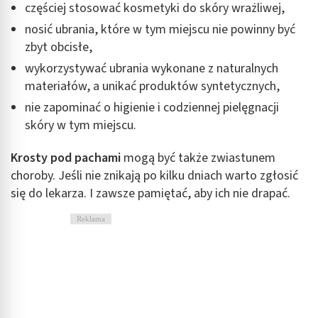
częściej stosować kosmetyki do skóry wrażliwej,
Wykorzystanie profili do wyboru
spersonalizowanych reklam
nosić ubrania, które w tym miejscu nie powinny być
zbyt obcisłe,
Tworzenie profili w celu personalizacji treści
wykorzystywać ubrania wykonane z naturalnych
Wykorzystywanie profili w celu doboru
materiałów, a unikać produktów syntetycznych,
spersonalizowanych treści
nie zapominać o higienie i codziennej pielęgnacji
Pomiar efektywności reklam
skóry w tym miejscu.
Pomiar efektywności treści
Krosty pod pachami
mogą być także zwiastunem
choroby. Jeśli nie znikają po kilku dniach warto zgłosić
Rozumienie odbiorców dzięki statystyce lub
się do lekarza. I zawsze pamiętać, aby ich nie drapać.
kombinacji danych z różnych źródeł
Rozwój i ulepszanie usług
Reklama
Wykorzystywanie ograniczonych danych do
wyboru treści
Funkcje specjalne IAB:
Użycie dokładnych danych geolokalizacyjnych