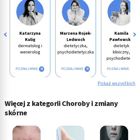
Katarzyna
Marzena Rojek-
Kamila
Kulig
Ledwoch
Pawłowska
dermatolog i
dietetyczka,
dietetyk
wenerolog
psychodietetyczka
kliniczny,
psychodietetyk
POZNAJ MNIE
POZNAJ MNIE
POZNAJ MNIE
Pokaż wszystkich
Więcej z kategorii Choroby i zmiany
skórne