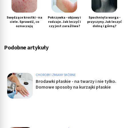
Swędzące krostki - na
Pokrzywka - objawy i
Spuchnięta warga -
ciele. Sprawdź, co
rodzaje. Jak leczyć i
przyczyny. Jak leczyć
oznaczają
czy jest zaraźliwa?
dolną i górną?
Podobne artykuły
CHOROBY I ZMIANY SKÓRNE
Brodawki płaskie - na twarzy i nie tylko.
Domowe sposoby na kurzajki płaskie