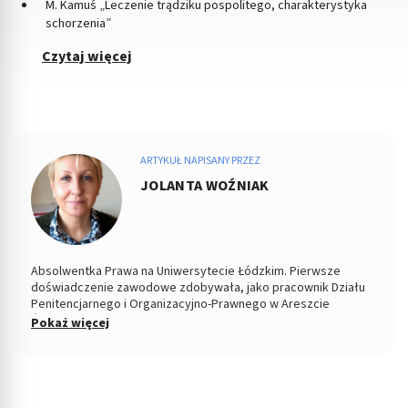
M. Kamuś „Leczenie trądziku pospolitego, charakterystyka
schorzenia”
Czytaj więcej
ARTYKUŁ NAPISANY PRZEZ
JOLANTA WOŹNIAK
Absolwentka Prawa na Uniwersytecie Łódzkim. Pierwsze
doświadczenie zawodowe zdobywała, jako pracownik Działu
Penitencjarnego i Organizacyjno-Prawnego w Areszcie
Śledczym w Łodzi. Od 2004 roku Zastępca Prezesa i Członek
Pokaż więcej
Zarządu w Miejskiej Spółdzielni Mieszkaniowej. Od kilku lat
copywriterka, głównie w tematyce prawnej, ale i medycznej i
parentingowej. Prywatnie miłośniczka dobrego kina.