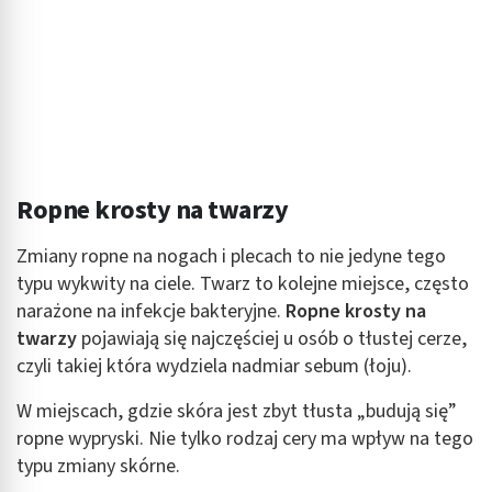
Identyfikowanie urządzeń na podstawie
aktywnie żądanych informacji
Cele przetwarzania inne niż IAB:
Niezbędne
Wydajność (Performance)
Ropne krosty na twarzy
Reklama / śledzenie
Zmiany ropne na nogach i plecach to nie jedyne tego
typu wykwity na ciele. Twarz to kolejne miejsce, często
narażone na infekcje bakteryjne.
Ropne krosty na
twarzy
pojawiają się najczęściej u osób o tłustej cerze,
czyli takiej która wydziela nadmiar sebum (łoju).
W miejscach, gdzie skóra jest zbyt tłusta „budują się”
ropne wypryski. Nie tylko rodzaj cery ma wpływ na tego
typu zmiany skórne.