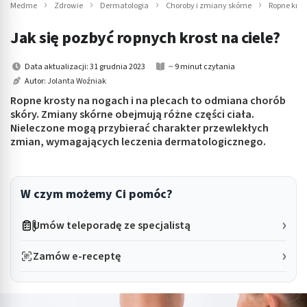
Medme
Zdrowie
Dermatologia
Choroby i zmiany skórne
Ropne kros
Jak się pozbyć ropnych krost na ciele?
Data aktualizacji: 31 grudnia 2023
~ 9 minut czytania
Autor:
Jolanta Woźniak
Ropne krosty na nogach i na plecach to odmiana chorób
skóry. Zmiany skórne obejmują różne części ciała.
Nieleczone mogą przybierać charakter przewlekłych
zmian, wymagających leczenia dermatologicznego.
W czym możemy Ci pomóc?
Umów teleporadę ze specjalistą
Zamów e-receptę