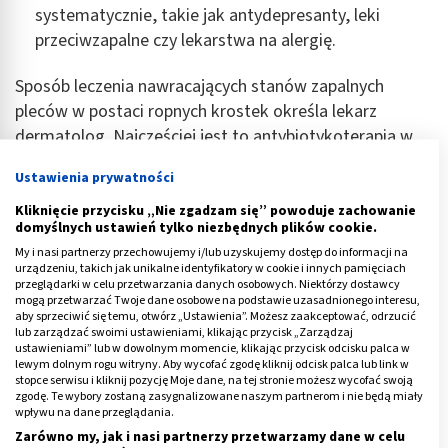
systematycznie, takie jak antydepresanty, leki
przeciwzapalne czy lekarstwa na alergię.
Sposób leczenia nawracających stanów zapalnych
pleców w postaci ropnych krostek określa lekarz
dermatolog. Najczęściej jest to antybiotykoterapia w
formie tabletek lub maści oraz retinoidy, czyli pochodne
Ustawienia prywatności
witaminy A, dość powszechnie stosowane w leczeniu
schorzeń dermatologicznych.
Kliknięcie przycisku „Nie zgadzam się” powoduje zachowanie
domyślnych ustawień tylko niezbędnych plików cookie.
Reklama
My i nasi partnerzy przechowujemy i/lub uzyskujemy dostęp do informacji na
urządzeniu, takich jak unikalne identyfikatory w cookie i innych pamięciach
przeglądarki w celu przetwarzania danych osobowych. Niektórzy dostawcy
mogą przetwarzać Twoje dane osobowe na podstawie uzasadnionego interesu,
aby sprzeciwić się temu, otwórz „Ustawienia”. Możesz zaakceptować, odrzucić
lub zarządzać swoimi ustawieniami, klikając przycisk „Zarządzaj
ustawieniami” lub w dowolnym momencie, klikając przycisk odcisku palca w
lewym dolnym rogu witryny. Aby wycofać zgodę kliknij odcisk palca lub link w
stopce serwisu i kliknij pozycję Moje dane, na tej stronie możesz wycofać swoją
zgodę. Te wybory zostaną zasygnalizowane naszym partnerom i nie będą miały
wpływu na dane przeglądania.
Zarówno my, jak i nasi partnerzy przetwarzamy dane w celu