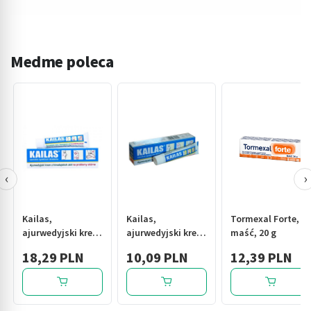
Medme poleca
‹
›
Kailas,
Kailas,
Tormexal Forte,
ajurwedyjski krem
ajurwedyjski krem
maść, 20 g
z himalajskich
z himalajskich
18,29 PLN
10,09 PLN
12,39 PLN
ziół na problemy
ziół na skórne
skórne, 20 g
problemy, 8 g