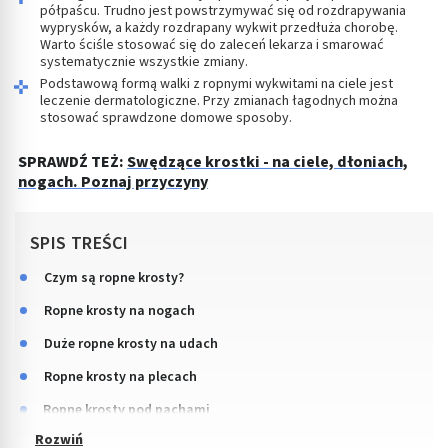
półpaścu. Trudno jest powstrzymywać się od rozdrapywania
wyprysków, a każdy rozdrapany wykwit przedłuża chorobę.
Warto ściśle stosować się do zaleceń lekarza i smarować
systematycznie wszystkie zmiany.
Podstawową formą walki z ropnymi wykwitami na ciele jest
leczenie dermatologiczne. Przy zmianach łagodnych można
stosować sprawdzone domowe sposoby.
SPRAWDŹ TEŻ:
Swędzące krostki - na ciele, dłoniach,
nogach. Poznaj przyczyny
SPIS TREŚCI
Czym są ropne krosty?
Ropne krosty na nogach
Duże ropne krosty na udach
Ropne krosty na plecach
Ropne krosty pod pachami