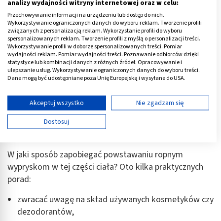
analizy wydajności witryny internetowej oraz w celu:
Przechowywanie informacji na urządzeniu lub dostęp do nich.
Wykorzystywanie ograniczonych danych do wyboru reklam. Tworzenie profili
związanych z personalizacją reklam. Wykorzystanie profili do wyboru
spersonalizowanych reklam. Tworzenie profili z myślą o personalizacji treści.
Wykorzystywanie profili w doborze spersonalizowanych treści. Pomiar
wydajności reklam. Pomiar wydajności treści. Poznawanie odbiorców dzięki
Ropne krosty pod pachami
statystyce lub kombinacji danych z różnych źródeł. Opracowywanie i
ulepszanie usług. Wykorzystywanie ograniczonych danych do wyboru treści.
Dane mogą być udostępniane poza Unię Europejską i wysyłane do USA.
Dość często pojawiają się także
ropne krosty pod
Twoja zgoda i polityka cookie dotyczą wyłącznie tej witryny/aplikacji.
pachami
. Tego rodzaju zmiany często związane są z
Wyświetl listę partnerów (11 dostawców IAB)
Akceptuj wszystko
Nie zgadzam się
nadmierną potliwością. Inną przyczyną jest także
Używamy Twoich danych w następujących celach:
niewłaściwa depilacja skóry pod pachami. To miejsce
Dostosuj
Cele przetwarzania IAB:
jest dość wrażliwe i wymaga delikatnej pielęgnacji.
Przechowywanie informacji na urządzeniu lub
dostęp do nich
W jaki sposób zapobiegać powstawaniu ropnym
wypryskom w tej części ciała? Oto kilka praktycznych
Wykorzystywanie ograniczonych danych do
porad:
wyboru reklam
zwracać uwagę na skład używanych kosmetyków czy
Tworzenie profili w celu spersonalizowanych
reklam
dezodorantów,