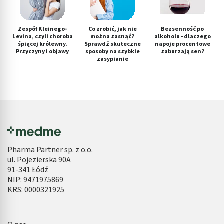
Zespół Kleinego-
Co zrobić, jak nie
Bezsenność po
Levina, czyli choroba
można zasnąć?
alkoholu - dlaczego
śpiącej królewny.
Sprawdź skuteczne
napoje procentowe
Przyczyny i objawy
sposoby na szybkie
zaburzają sen?
zasypianie
Pharma Partner sp. z o.o.
ul. Pojezierska 90A
91-341 Łódź
NIP: 9471975869
KRS: 0000321925