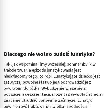
Użycie dokładnych danych geolokalizacyjnych
Identyfikowanie urządzeń na podstawie
aktywnie żądanych informacji
Cele przetwarzania inne niż IAB:
Niezbędne
Wydajność (Performance)
Dlaczego nie wolno budzić lunatyka?
Reklama / śledzenie
Tak, jak wspominaliśmy wcześniej, somnambulik w
trakcie trwania epizodu lunatykowania jest
nieświadomy tego, co robi. Lunatykujące dziecko jest
zazwyczaj powolne i łatwo jest odprowadzić je z
powrotem do łóżka.
Wybudzenie wiąże się z
poczuciem dezorientacji, może też wywołać strach i
znacznie utrudnić ponownie zaśnięcie
. Lunatyk
powinien być traktowany z wielką łagodnością i