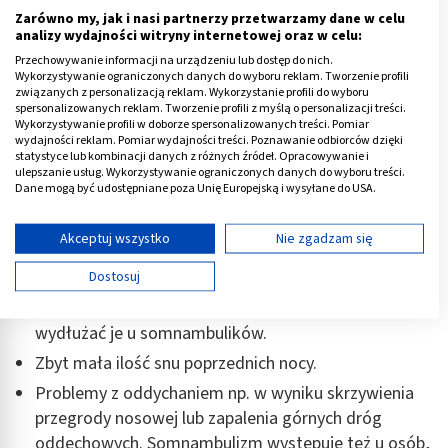
Lunatykowanie u dorosłych
może wiązać się z
Zarówno my, jak i nasi partnerzy przetwarzamy dane w celu
zażywaniem substancji psychoaktywnych, w tym
analizy wydajności witryny internetowej oraz w celu:
niektórych leków. Najczęstsze przyczyny
Przechowywanie informacji na urządzeniu lub dostęp do nich.
Wykorzystywanie ograniczonych danych do wyboru reklam. Tworzenie profili
somnambulizmu:
związanych z personalizacją reklam. Wykorzystanie profili do wyboru
spersonalizowanych reklam. Tworzenie profili z myślą o personalizacji treści.
Wykorzystywanie profili w doborze spersonalizowanych treści. Pomiar
Genetyczne uwarunkowania - jeśli somnambulizm
wydajności reklam. Pomiar wydajności treści. Poznawanie odbiorców dzięki
występował w rodzinie, istnieje znacznie większe
statystyce lub kombinacji danych z różnych źródeł. Opracowywanie i
ulepszanie usług. Wykorzystywanie ograniczonych danych do wyboru treści.
prawdopodobieństwo, że pojawi się w kolejnych
Dane mogą być udostępniane poza Unię Europejską i wysyłane do USA.
pokoleniach.
Twoja zgoda i polityka cookie dotyczą wyłącznie tej witryny/aplikacji.
Zażywanie substancji psychoaktywnych - alkohol
Wyświetl listę partnerów (11 dostawców IAB)
Akceptuj wszystko
Nie zgadzam się
(
lunatykowanie po alkoholu)
, duża ilość kofeiny i
Używamy Twoich danych w następujących celach:
Dostosuj
używki, które działają pobudzająco mogą
Cele przetwarzania IAB:
wywoływać pojedyncze epizody lunatykowania lub
Przechowywanie informacji na urządzeniu lub
wydłużać je u somnambulików.
dostęp do nich
Zbyt mała ilość snu poprzednich nocy.
Wykorzystywanie ograniczonych danych do
Problemy z oddychaniem np. w wyniku skrzywienia
wyboru reklam
przegrody nosowej lub zapalenia górnych dróg
Tworzenie profili w celu spersonalizowanych
oddechowych. Somnambulizm występuje też u osób,