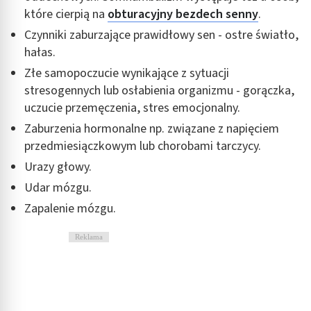
reklam
które cierpią na
obturacyjny bezdech senny
.
Wykorzystanie profili do wyboru
Czynniki zaburzające prawidłowy sen - ostre światło,
spersonalizowanych reklam
hałas.
Tworzenie profili w celu personalizacji treści
Złe samopoczucie wynikające z sytuacji
stresogennych lub osłabienia organizmu - gorączka,
Wykorzystywanie profili w celu doboru
uczucie przemęczenia, stres emocjonalny.
spersonalizowanych treści
Zaburzenia hormonalne np. związane z napięciem
Pomiar efektywności reklam
przedmiesiączkowym lub chorobami tarczycy.
Urazy głowy.
Pomiar efektywności treści
Udar mózgu.
Rozumienie odbiorców dzięki statystyce lub
Zapalenie mózgu.
kombinacji danych z różnych źródeł
Rozwój i ulepszanie usług
Reklama
Wykorzystywanie ograniczonych danych do
wyboru treści
Funkcje specjalne IAB: