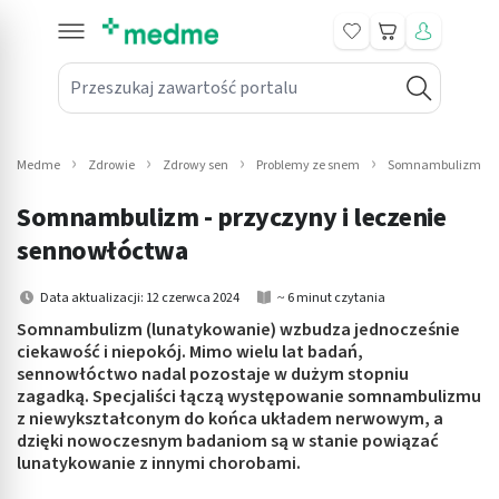
Koszyk
Przeszukaj zawartość portalu
in submenu: Leki na receptę
win submenu: Zdrowie
Medme
Zdrowie
Zdrowy sen
Problemy ze snem
Somnambulizm - pr
win submenu: Suplementy
Somnambulizm - przyczyny i leczenie
win submenu: Mama i dziecko
sennowłóctwa
win submenu: Kosmetyki
Data aktualizacji: 12 czerwca 2024
~ 6 minut czytania
Somnambulizm (lunatykowanie) wzbudza jednocześnie
win submenu: Higiena
ciekawość i niepokój. Mimo wielu lat badań,
sennowłóctwo nadal pozostaje w dużym stopniu
win submenu: Sprzęt medyczny
zagadką. Specjaliści łączą występowanie somnambulizmu
z niewykształconym do końca układem nerwowym, a
win submenu: Intymne
dzięki nowoczesnym badaniom są w stanie powiązać
lunatykowanie z innymi chorobami.
win submenu: Wellness