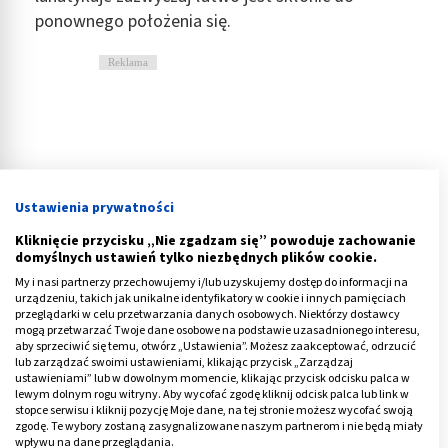
ponownego położenia się.
Reklama
Ustawienia prywatności
Kliknięcie przycisku „Nie zgadzam się” powoduje zachowanie
domyślnych ustawień tylko niezbędnych plików cookie.
My i nasi partnerzy przechowujemy i/lub uzyskujemy dostęp do informacji na
urządzeniu, takich jak unikalne identyfikatory w cookie i innych pamięciach
przeglądarki w celu przetwarzania danych osobowych. Niektórzy dostawcy
mogą przetwarzać Twoje dane osobowe na podstawie uzasadnionego interesu,
aby sprzeciwić się temu, otwórz „Ustawienia”. Możesz zaakceptować, odrzucić
lub zarządzać swoimi ustawieniami, klikając przycisk „Zarządzaj
ustawieniami” lub w dowolnym momencie, klikając przycisk odcisku palca w
Lunatykowanie - przyczyny
lewym dolnym rogu witryny. Aby wycofać zgodę kliknij odcisk palca lub link w
stopce serwisu i kliknij pozycję Moje dane, na tej stronie możesz wycofać swoją
zgodę. Te wybory zostaną zasygnalizowane naszym partnerom i nie będą miały
Przyczyny lunatykowania
mogą być różne.
wpływu na dane przeglądania.