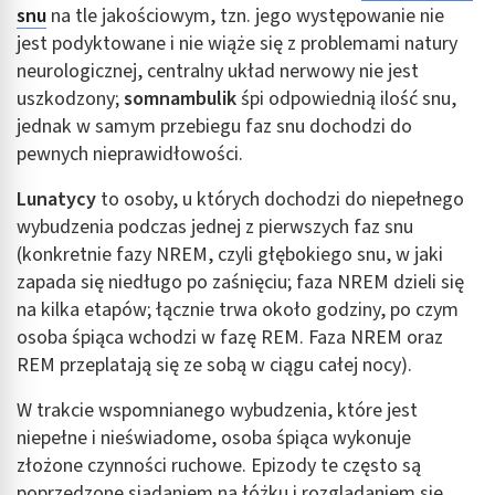
snu
na tle jakościowym, tzn. jego występowanie nie
jest podyktowane i nie wiąże się z problemami natury
neurologicznej, centralny układ nerwowy nie jest
uszkodzony;
somnambulik
śpi odpowiednią ilość snu,
jednak w samym przebiegu faz snu dochodzi do
pewnych nieprawidłowości.
Lunatycy
to osoby, u których dochodzi do niepełnego
wybudzenia podczas jednej z pierwszych faz snu
(konkretnie fazy NREM, czyli głębokiego snu, w jaki
zapada się niedługo po zaśnięciu; faza NREM dzieli się
na kilka etapów; łącznie trwa około godziny, po czym
osoba śpiąca wchodzi w fazę REM. Faza NREM oraz
REM przeplatają się ze sobą w ciągu całej nocy).
W trakcie wspomnianego wybudzenia, które jest
niepełne i nieświadome, osoba śpiąca wykonuje
złożone czynności ruchowe. Epizody te często są
poprzedzone siadaniem na łóżku i rozglądaniem się