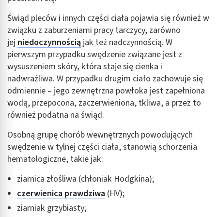
Wykorzystywanie ograniczonych danych do
Świąd pleców i innych części ciała pojawia się również w
wyboru treści
związku z zaburzeniami pracy tarczycy, zarówno
Funkcje specjalne IAB:
jej
niedoczynnością
jak też nadczynnością. W
Użycie dokładnych danych geolokalizacyjnych
pierwszym przypadku swędzenie związane jest z
wysuszeniem skóry, która staje się cienka i
Identyfikowanie urządzeń na podstawie
nadwrażliwa. W przypadku drugim ciało zachowuje się
aktywnie żądanych informacji
odmiennie – jego zewnętrzna powłoka jest zapełniona
Cele przetwarzania inne niż IAB:
wodą, przepocona, zaczerwieniona, tkliwa, a przez to
Niezbędne
również podatna na świąd.
Wydajność (Performance)
Osobną grupę chorób wewnętrznych powodujących
swędzenie w tylnej części ciała, stanowią schorzenia
Reklama / śledzenie
hematologiczne, takie jak:
ziarnica złośliwa (chłoniak Hodgkina);
c
zerwienica prawdziwa
(HV);
ziarniak grzybiasty;