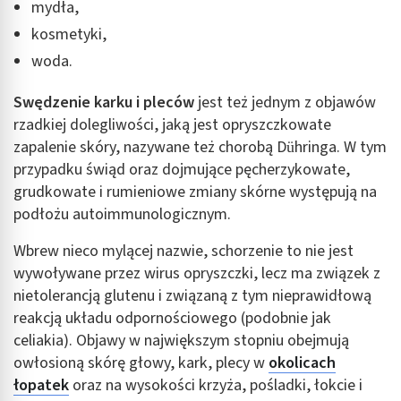
mydła,
kosmetyki,
woda.
Swędzenie karku i pleców
jest też jednym z objawów
rzadkiej dolegliwości, jaką jest opryszczkowate
zapalenie skóry, nazywane też chorobą Dühringa. W tym
przypadku świąd oraz dojmujące pęcherzykowate,
grudkowate i rumieniowe zmiany skórne występują na
podłożu autoimmunologicznym.
Wbrew nieco mylącej nazwie, schorzenie to nie jest
wywoływane przez wirus opryszczki, lecz ma związek z
nietolerancją glutenu i związaną z tym nieprawidłową
reakcją układu odpornościowego (podobnie jak
celiakia). Objawy w największym stopniu obejmują
owłosioną skórę głowy, kark, plecy w
okolicach
łopatek
oraz na wysokości krzyża, pośladki, łokcie i