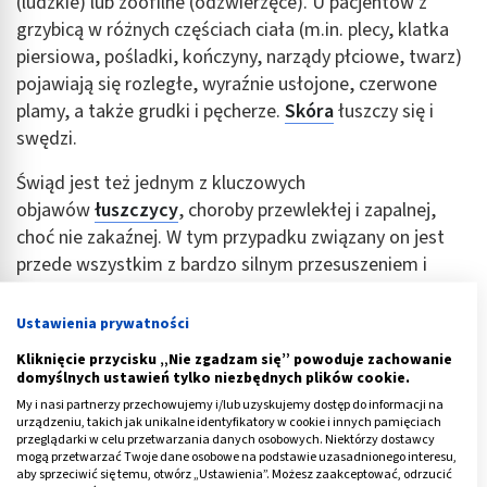
(ludzkie) lub zoofilne (odzwierzęce). U pacjentów z
grzybicą w różnych częściach ciała (m.in. plecy, klatka
piersiowa, pośladki, kończyny, narządy płciowe, twarz)
pojawiają się rozległe, wyraźnie usłojone, czerwone
plamy, a także grudki i pęcherze.
Skóra
łuszczy się i
swędzi.
Świąd jest też jednym z kluczowych
objawów
łuszczycy
, choroby przewlekłej i zapalnej,
choć nie zakaźnej. W tym przypadku związany on jest
przede wszystkim z bardzo silnym przesuszeniem i
złuszczaniem się skóry. Istnieje kilkanaście postaci tego
schorzenia, z których kilka objawia się m.in. na skórze
Ustawienia prywatności
pleców.
Kliknięcie przycisku „Nie zgadzam się” powoduje zachowanie
domyślnych ustawień tylko niezbędnych plików cookie.
Są to:
My i nasi partnerzy przechowujemy i/lub uzyskujemy dostęp do informacji na
urządzeniu, takich jak unikalne identyfikatory w cookie i innych pamięciach
łuszczyca zwykła plackowata (
plaque psoriasis
);
przeglądarki w celu przetwarzania danych osobowych. Niektórzy dostawcy
mogą przetwarzać Twoje dane osobowe na podstawie uzasadnionego interesu,
łuszczyca kropelkowata (
psoriasis guttata
);
aby sprzeciwić się temu, otwórz „Ustawienia”. Możesz zaakceptować, odrzucić