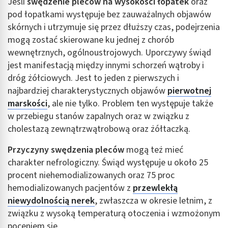
Jeśli
swędzenie pleców na wysokości łopatek
oraz
Wykorzystywanie ograniczonych danych do
pod łopatkami występuje bez zauważalnych objawów
wyboru reklam
skórnych i utrzymuje się przez dłuższy czas, podejrzenia
mogą zostać skierowane ku jednej z chorób
Tworzenie profili w celu spersonalizowanych
reklam
wewnętrznych, ogólnoustrojowych. Uporczywy świąd
jest manifestacją między innymi schorzeń wątroby i
Wykorzystanie profili do wyboru
dróg żółciowych. Jest to jeden z pierwszych i
spersonalizowanych reklam
najbardziej charakterystycznych objawów
pierwotnej
Tworzenie profili w celu personalizacji treści
marskości
, ale nie tylko. Problem ten występuje także
w przebiegu stanów zapalnych oraz w związku z
Wykorzystywanie profili w celu doboru
spersonalizowanych treści
cholestazą zewnątrzwątrobową oraz żółtaczką.
Pomiar efektywności reklam
Przyczyny swędzenia pleców
mogą też mieć
charakter nefrologiczny. Świąd występuje u około 25
Pomiar efektywności treści
procent niehemodializowanych oraz 75 proc
hemodializowanych pacjentów z
przewlekłą
Rozumienie odbiorców dzięki statystyce lub
kombinacji danych z różnych źródeł
niewydolnością nerek
, zwłaszcza w okresie letnim, z
związku z wysoką temperaturą otoczenia i wzmożonym
Rozwój i ulepszanie usług
poceniem się.