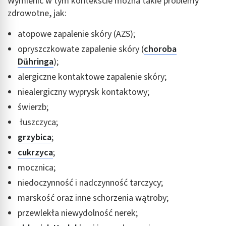
Wymienić w tym kontekście można takie problemy
zdrowotne, jak:
atopowe zapalenie skóry (AZS);
opryszczkowate zapalenie skóry (
choroba
Dühringa
);
alergiczne kontaktowe zapalenie skóry;
niealergiczny wyprysk kontaktowy;
świerzb;
łuszczyca;
grzybica
;
cukrzyca
;
mocznica;
niedoczynność i nadczynność tarczycy;
marskość oraz inne schorzenia wątroby;
przewlekła niewydolność nerek;