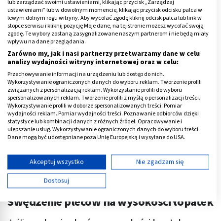
lub zarządzać swoimi ustawieniami, klikając przycisk „Zarządzaj
erytrodermia łuszczycowa (
erythrodermia
ustawieniami” lub w dowolnym momencie, klikając przycisk odcisku palca w
psoriatica
);
lewym dolnym rogu witryny. Aby wycofać zgodę kliknij odcisk palca lub link w
stopce serwisu i kliknij pozycję Moje dane, na tej stronie możesz wycofać swoją
zgodę. Te wybory zostaną zasygnalizowane naszym partnerom i nie będą miały
Reklama
wpływu na dane przeglądania.
Zarówno my, jak i nasi partnerzy przetwarzamy dane w celu
analizy wydajności witryny internetowej oraz w celu:
Przechowywanie informacji na urządzeniu lub dostęp do nich.
Wykorzystywanie ograniczonych danych do wyboru reklam. Tworzenie profili
związanych z personalizacją reklam. Wykorzystanie profili do wyboru
spersonalizowanych reklam. Tworzenie profili z myślą o personalizacji treści.
Wykorzystywanie profili w doborze spersonalizowanych treści. Pomiar
wydajności reklam. Pomiar wydajności treści. Poznawanie odbiorców dzięki
statystyce lub kombinacji danych z różnych źródeł. Opracowywanie i
ulepszanie usług. Wykorzystywanie ograniczonych danych do wyboru treści.
Dane mogą być udostępniane poza Unię Europejską i wysyłane do USA.
Twoja zgoda i polityka cookie dotyczą wyłącznie tej witryny/aplikacji.
Wyświetl listę partnerów (11 dostawców IAB)
Akceptuj wszystko
Nie zgadzam się
Używamy Twoich danych w następujących celach:
Dostosuj
Cele przetwarzania IAB:
Swędzenie pleców na wysokości łopatek
Przechowywanie informacji na urządzeniu lub
dostęp do nich