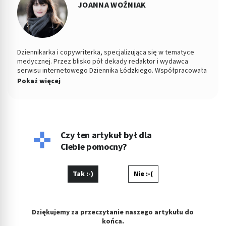
JOANNA WOŹNIAK
Dziennikarka i copywriterka, specjalizująca się w tematyce
medycznej. Przez blisko pół dekady redaktor i wydawca
serwisu internetowego Dziennika Łódzkiego. Współpracowała
z łódzkim ośrodkiem TVP. Absolwentka Filozofii oraz
Pokaż więcej
Dziennikarstwa i Komunikacji Społecznej na Uniwersytecie
Łódzkim. W wolnych chwilach fotografuje kontrasty ulicy i
eksperymentuje w kuchni.
Czy ten artykuł był dla
Ciebie pomocny?
Tak :-)
Nie :-(
Dziękujemy za przeczytanie naszego artykułu do
końca.