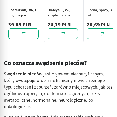
Posterisan, 387,1
Hialeye, 0,4%,
Fiorda, spray, 30
mg, czopki
krople do oczu, 10
ml
doodbytnicze, 10
ml
39,89 PLN
24,39 PLN
26,69 PLN
szt.
Co oznacza swędzenie pleców?
Swędzenie pleców
jest objawem niespecyficznym,
który występuje w obrazie klinicznym wielu różnego
typu schorzeń i zaburzeń, zarówno miejscowych, jak też
ogólnoustrojowych, od dermatologicznych, przez
metaboliczne, hormonalne, neurologiczne, po
onkologiczne.