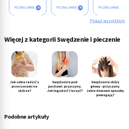
POZNAJ MNIE
POZNAJ MNIE
POZNAJ MNIE
Pokaż wszystkich
Więcej z kategorii Swędzenie i pieczenie
Jak sobie radzić z
Swędzenie pod
Swędzenie skóry
przeczosami na
pachami: przyczyny.
głowy - przyczyny.
skórze?
Jak łagodzić i leczyć?
Jakie domowe sposoby
pomagają?
Podobne artykuły