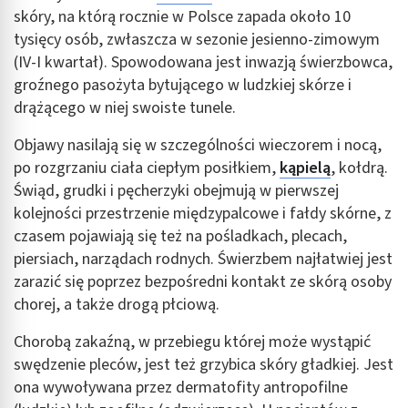
skóry, na którą rocznie w Polsce zapada około 10
tysięcy osób, zwłaszcza w sezonie jesienno-zimowym
(IV-I kwartał). Spowodowana jest inwazją świerzbowca,
groźnego pasożyta bytującego w ludzkiej skórze i
drążącego w niej swoiste tunele.
Objawy nasilają się w szczególności wieczorem i nocą,
po rozgrzaniu ciała ciepłym posiłkiem,
kąpielą
, kołdrą.
Świąd, grudki i pęcherzyki obejmują w pierwszej
kolejności przestrzenie międzypalcowe i fałdy skórne, z
czasem pojawiają się też na pośladkach, plecach,
piersiach, narządach rodnych. Świerzbem najłatwiej jest
zarazić się poprzez bezpośredni kontakt ze skórą osoby
chorej, a także drogą płciową.
Chorobą zakaźną, w przebiegu której może wystąpić
swędzenie pleców, jest też grzybica skóry gładkiej. Jest
ona wywoływana przez dermatofity antropofilne