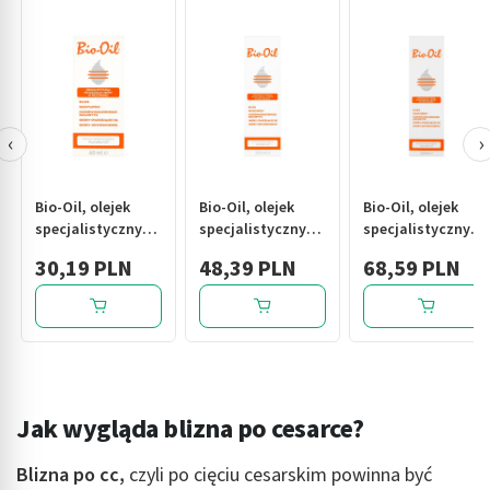
‹
›
Bio-Oil, olejek
Bio-Oil, olejek
Bio-Oil, olejek
specjalistyczny
specjalistyczny
specjalistyczny
na rozstępy i
na rozstępy i
na rozstępy i
30,19 PLN
48,39 PLN
68,59 PLN
blizny, 60 ml
blizny, 125 ml
blizny, 200 ml
Jak wygląda blizna po cesarce?
Blizna po cc,
czyli po cięciu cesarskim powinna być