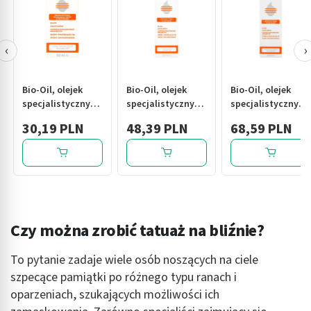
‹
›
Bio-Oil, olejek
Bio-Oil, olejek
Bio-Oil, olejek
specjalistyczny
specjalistyczny
specjalistyczny
na rozstępy i
na rozstępy i
na rozstępy i
30,19 PLN
48,39 PLN
68,59 PLN
blizny, 60 ml
blizny, 125 ml
blizny, 200 ml
Czy można zrobić tatuaż na bliźnie?
To pytanie zadaje wiele osób noszących na ciele
szpecące pamiątki po różnego typu ranach i
oparzeniach, szukających możliwości ich