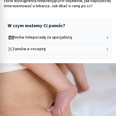
razie wystąpienia niepokojących objawów, jak najszybciej
interweniować u lekarza. Jak dbać o ranę po cc?
W czym możemy Ci pomóc?
Umów teleporadę ze specjalistą
Zamów e-receptę