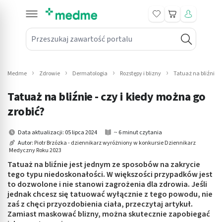
Koszyk
Przeszukaj zawartość portalu
in submenu: Leki na receptę
win submenu: Zdrowie
Medme
Zdrowie
Dermatologia
Rozstępy i blizny
Tatuaż na bliźnie 
win submenu: Suplementy
Tatuaż na bliźnie - czy i kiedy można go
win submenu: Mama i dziecko
zrobić?
win submenu: Kosmetyki
Data aktualizacji: 05 lipca 2024
~ 6 minut czytania
Autor:
Piotr Brzózka - dziennikarz wyróżniony w konkursie Dziennikarz
Medyczny Roku 2023
win submenu: Higiena
Tatuaż na bliźnie jest jednym ze sposobów na zakrycie
win submenu: Sprzęt medyczny
tego typu niedoskonałości. W większości przypadków jest
to dozwolone i nie stanowi zagrożenia dla zdrowia. Jeśli
jednak chcesz się tatuować wyłącznie z tego powodu, nie
win submenu: Intymne
zaś z chęci przyozdobienia ciała, przeczytaj artykuł.
Zamiast maskować blizny, można skutecznie zapobiegać
win submenu: Wellness