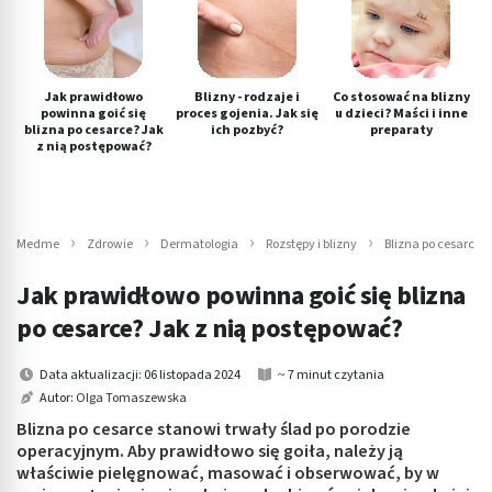
Jak prawidłowo
Blizny - rodzaje i
Co stosować na blizny
powinna goić się
proces gojenia. Jak się
u dzieci? Maści i inne
blizna po cesarce? Jak
ich pozbyć?
preparaty
z nią postępować?
Medme
Zdrowie
Dermatologia
Rozstępy i blizny
Blizna po cesarce - 
Jak prawidłowo powinna goić się blizna
po cesarce? Jak z nią postępować?
Data aktualizacji: 06 listopada 2024
~ 7 minut czytania
Autor:
Olga Tomaszewska
Blizna po cesarce stanowi trwały ślad po porodzie
operacyjnym. Aby prawidłowo się goiła, należy ją
właściwie pielęgnować, masować i obserwować, by w