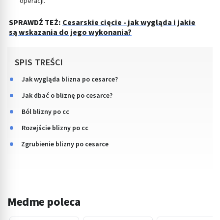
operacji.
SPRAWDŹ TEŻ:
Cesarskie cięcie - jak wygląda i jakie
są wskazania do jego wykonania?
SPIS TREŚCI
Jak wygląda blizna po cesarce?
Jak dbać o bliznę po cesarce?
Ból blizny po cc
Rozejście blizny po cc
Zgrubienie blizny po cesarce
Medme poleca