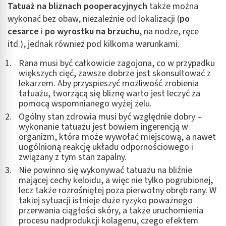
Tatuaż na bliznach pooperacyjnych
także można
wykonać bez obaw, niezależnie od lokalizacji (
po
cesarce
i
po wyrostku na brzuchu
, na nodze, ręce
itd.), jednak również pod kilkoma warunkami.
Rana musi być całkowicie zagojona, co w przypadku
większych cięć, zawsze dobrze jest skonsultować z
lekarzem. Aby przyspieszyć możliwość zrobienia
tatuażu, tworzącą się bliznę warto jest leczyć za
pomocą wspomnianego wyżej żelu.
Ogólny stan zdrowia musi być względnie dobry –
wykonanie tatuażu jest bowiem ingerencją w
organizm, która może wywołać miejscową, a nawet
uogólnioną reakcję układu odpornościowego i
związany z tym stan zapalny.
Nie powinno się wykonywać tatuażu na bliźnie
mającej cechy keloidu, a więc nie tylko pogrubionej,
lecz także rozrośniętej poza pierwotny obręb rany. W
takiej sytuacji istnieje duże ryzyko poważnego
przerwania ciągłości skóry, a także uruchomienia
procesu nadprodukcji kolagenu, czego efektem