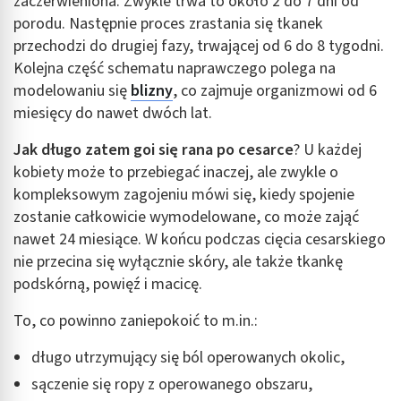
zaczerwieniona. Zwykle trwa to około 2 do 7 dni od
porodu. Następnie proces zrastania się tkanek
przechodzi do drugiej fazy, trwającej od 6 do 8 tygodni.
Kolejna część schematu naprawczego polega na
modelowaniu się
blizny
, co zajmuje organizmowi od 6
miesięcy do nawet dwóch lat.
Jak długo zatem goi się rana po cesarce
? U każdej
kobiety może to przebiegać inaczej, ale zwykle o
kompleksowym zagojeniu mówi się, kiedy spojenie
zostanie całkowicie wymodelowane, co może zająć
nawet 24 miesiące. W końcu podczas cięcia cesarskiego
nie przecina się wyłącznie skóry, ale także tkankę
podskórną, powięź i macicę.
To, co powinno zaniepokoić to m.in.:
długo utrzymujący się ból operowanych okolic,
sączenie się ropy z operowanego obszaru,