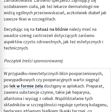
zamaskowania. Zarówno specjaliści zajmujący się
ozdabianiem ciała, jak też lekarze dermatologii nie
widzą ogólnych przeciwwskazań, aczkolwiek diabeł jak
zawsze tkwi w szczegółach.
Decydując się na
tatuaż na bliźnie
należy mieć na
uwadze szereg zastrzeżeń dotyczących zarówno
aspektów czysto zdrowotnych, jak też estetycznych i
technicznych.
Początek treści sponsorowanej
W przypadku nieestetycznych blizn pooparzeniowych,
powypadkowych czy pooperacyjnych warto sięgnąć
po
lek w formie żelu
dostępny w aptekach. Preparat,
zawiera substancje czynne, takie jak heparyna,
allantoina i wyciąg z cebuli. Współdziałanie tych
składników w szczególności reguluje syntezę kolagenu,
będącego głównym białkiem tkanki łącznej, co