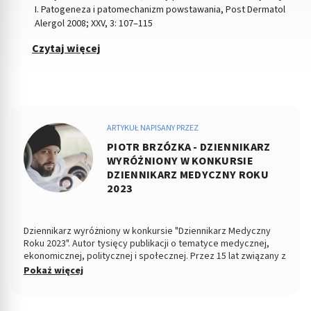
I. Patogeneza i patomechanizm powstawania, Post Dermatol
Alergol 2008; XXV, 3: 107–115
Czytaj więcej
ARTYKUŁ NAPISANY PRZEZ
PIOTR BRZÓZKA - DZIENNIKARZ
WYRÓŻNIONY W KONKURSIE
DZIENNIKARZ MEDYCZNY ROKU
2023
Dziennikarz wyróżniony w konkursie "Dziennikarz Medyczny
Roku 2023". Autor tysięcy publikacji o tematyce medycznej,
ekonomicznej, politycznej i społecznej. Przez 15 lat związany z
Dziennikiem Łódzkim i Polska TheTimes. Z wykształcenia
Pokaż więcej
socjolog stosunków politycznych, absolwent Wydziału
Ekonomiczno-Socjologicznego Uniwersytetu Łódzkiego. Po
godzinach fotografuje, projektuje, maluje, tworzy muzykę.