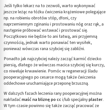
Jeśli tylko lekarz na to zezwoli, warto wykonywać
jeszcze leżąc na łóżku ćwiczenia krążeniowe polegające
np. na robieniu obrotów stóp, dłoni, czy
naprzemiennym zginaniu i prostowaniu nóg oraz rąk, a
następnie próbować wstawać i prostować się.
Początkowo nie będzie to ani łatwą, ani przyjemną
czynnością, jednak warto ponawiać ten wysiłek,
ponieważ wówczas rana szybciej się zabliźni.
Ponadto jak najszybciej należy zacząć karmić dziecko
piersią, dlatego że wówczas macica szybciej się kurczy,
co niweluje krwawienie. Pomóc w regeneracji śladu
pooperacyjnego po cesarce mogą także ćwiczenia
oddechowe uruchamiające przeponę brzuszną.
W dalszych fazach leczenia rany pooperacyjnej można
nakładać
maść na bliznę po cc
i/lub specjalny
plaster
.
W tym czasie powinno się także zacząć pracować ze