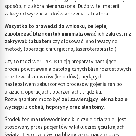
sposób, niż skóra nienaruszona. Dużo w tej materii
zależy od wyczucia i doświadczenia tatuatora.
Wszystko to prowadzi do wniosku, że lepiej
zapobiegać bliznom lub minimalizować ich zakres, niż
zakrywać tatuażem
czy stosować inne inwazyjne
metody (operacja chirurgiczna, laseroterapia itd.).
Czy to możliwe? Tak. Istnieją preparaty hamujące
proces powstawania patologicznych blizn rozrostowych
oraz tzw. bliznowców (keloidów), będących
następstwem zaburzonych procesów gojenia ran po
urazach, operacjach, oparzeniach, trądziku.
Rozwiązaniem może być
żel zawierający lek na bazie
wyciągu z cebuli, heparyny oraz alantoiny
.
Środek ten ma udowodnione klinicznie działanie i jest
stosowany przez pacjentów w kilkudziesięciu krajach
świata. Tego typu
żel na blizny
wspomaga proces