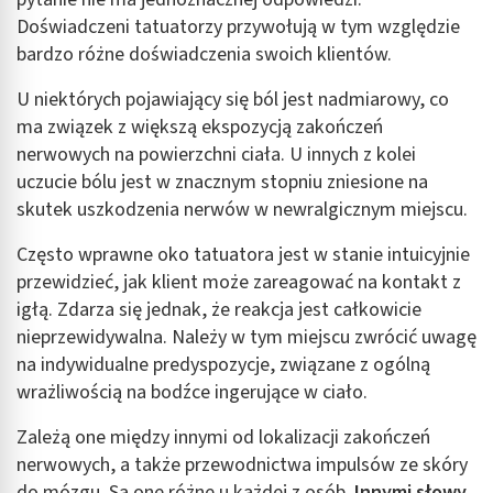
Doświadczeni tatuatorzy przywołują w tym względzie
bardzo różne doświadczenia swoich klientów.
U niektórych pojawiający się ból jest nadmiarowy, co
ma związek z większą ekspozycją zakończeń
nerwowych na powierzchni ciała. U innych z kolei
uczucie bólu jest w znacznym stopniu zniesione na
skutek uszkodzenia nerwów w newralgicznym miejscu.
Często wprawne oko tatuatora jest w stanie intuicyjnie
przewidzieć, jak klient może zareagować na kontakt z
igłą. Zdarza się jednak, że reakcja jest całkowicie
nieprzewidywalna. Należy w tym miejscu zwrócić uwagę
na indywidualne predyspozycje, związane z ogólną
wrażliwością na bodźce ingerujące w ciało.
Zależą one między innymi od lokalizacji zakończeń
nerwowych, a także przewodnictwa impulsów ze skóry
do mózgu. Są one różne u każdej z osób.
Innymi słowy,