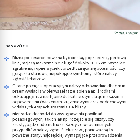
Źródło: Freepik
W SKRÓCIE
Blizna po cesarce powinna być cienką, poprzeczną, perłową
linią, mającą maksymalnie długość około 10-15 cm. Wszelkie
zgrubienia, ropne wycieki, przedłużająca się bolesność, czy
gorączka stanowią niepokojące syndromy, które należy
zgłosić lekarzowi.
O ranę po cięciu operacyjnym należy odpowiednio dbać m.in.
przemywając ją w pierwszej fazie gojenia np. środkami
odkażającymi, a następnie delikatnie stymulując masażami i
odpowiednimi ćwiczeniami krążeniowymi oraz oddechowymi
w dalszych etapach zrastania się blizny.
Nierzadko dochodzi do występowania powikłań
pozabiegowych, takich jak np. rozejście się blizny, czy
zrosty, bądź endometrioza. Każdy ze wspomnianych
przypadków należy zgłosić lekarzowi, ponieważ są to
poważne stany, najczęściej wymagające przeprowadzenia