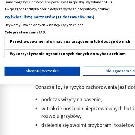
Dane mogą być udostępniane poza Unię Europejską i wysyłane do USA.
dotykająca sportowców, którzy trenują w za
Twoja zgoda i polityka cookie dotyczą wyłącznie tej witryny/aplikacji.
wytworzenia się w ich obuwiu idealnej przes
Wyświetl listę partnerów (11 dostawców IAB)
drugie, terminy “dermatofitoza”, “dermato
Używamy Twoich danych w następujących celach:
najczęściej wywołujących tę chorobę - tj. do
Cele przetwarzania IAB:
grzybni, czyli struktury odpowiedzialnej 
Przechowywanie informacji na urządzeniu lub dostęp do nich
bytowania i pośrednio za przetrwanie pa
Wykorzystywanie ograniczonych danych do wyboru reklam
zarodników - niezbędnych do rozprzestrzen
Tworzenie profili w celu spersonalizowanych reklam
Akceptuj wszystko
Nie zgadzam si
Wskazana tu dolegliwość to powszechne zj
Wykorzystanie profili do wyboru spersonalizowanych reklam
dotyczy ono nawet 15-30% całego społecz
Oznacza to, że ryzyko zachorowania jest do
Tworzenie profili w celu personalizacji treści
podczas wizyty na basenie,
Wykorzystywanie profili w celu doboru spersonalizowanych tre
w trakcie noszenia nieprzewiewnych butów
rozwoju grzybów,
Pomiar efektywności reklam
dzielenia się swoimi przyborami toaleto
Pomiar efektywności treści