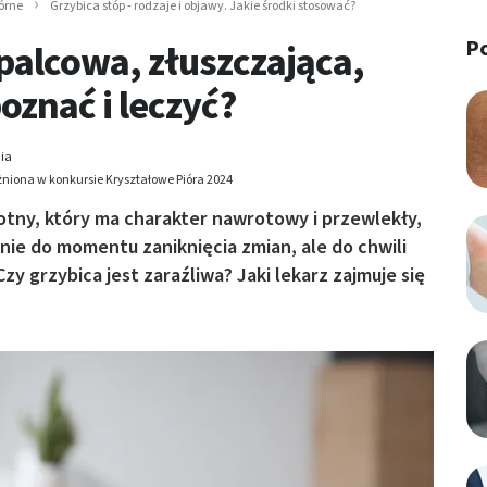
órne
Grzybica stóp - rodzaje i objawy. Jakie środki stosować?
P
palcowa, złuszczająca,
oznać i leczyć?
ia
niona w konkursie Kryształowe Pióra 2024
tny, który ma charakter nawrotowy i przewlekły,
nie do momentu zaniknięcia zmian, ale do chwili
zy grzybica jest zaraźliwa? Jaki lekarz zajmuje się