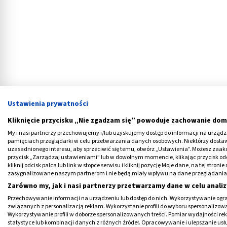
Ustawienia prywatności
Kliknięcie przycisku „Nie zgadzam się” powoduje zachowanie dom
My i nasi partnerzy przechowujemy i/lub uzyskujemy dostęp do informacji na urządzen
pamięciach przeglądarki w celu przetwarzania danych osobowych. Niektórzy dost
Jakie są przyczyny grzybicy stó
uzasadnionego interesu, aby sprzeciwić się temu, otwórz „Ustawienia”. Możesz zaa
przycisk „Zarządzaj ustawieniami” lub w dowolnym momencie, klikając przycisk od
Grzybica stóp to infekcja grzybicza rozwijaj
kliknij odcisk palca lub link w stopce serwisu i kliknij pozycję Moje dane, na tej str
zasygnalizowane naszym partnerom i nie będą miały wpływu na dane przeglądania
współwystępuje z
grzybicą paznokci
.
Zarówno my, jak i nasi partnerzy przetwarzamy dane w celu analiz
Przechowywanie informacji na urządzeniu lub dostęp do nich. Wykorzystywanie ogra
W klasyfikacji ICD-11 pojawia się pod kodem
związanych z personalizacją reklam. Wykorzystanie profili do wyboru spersonalizowany
również jej inne określenia takie jak: stopa
Wykorzystywanie profili w doborze spersonalizowanych treści. Pomiar wydajności re
statystyce lub kombinacji danych z różnych źródeł. Opracowywanie i ulepszanie us
stopy. To nazewnictwo ujawnia kilka informa