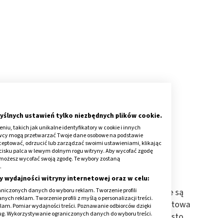
yślnych ustawień tylko niezbędnych plików cookie.
iu, takich jak unikalne identyfikatory w cookie i innych
awcy mogą przetwarzać Twoje dane osobowe na podstawie
p?
kceptować, odrzucić lub zarządzać swoimi ustawieniami, klikając
cisku palca w lewym dolnym rogu witryny. Aby wycofać zgodę
ąca się w tym miejscu na ciele. Nierzadko
onie możesz wycofać swoją zgodę. Te wybory zostaną
.
y wydajności witryny internetowej oraz w celu:
niczonych danych do wyboru reklam. Tworzenie profili
 1F28.2, a w ICD-10 - B35.3. To tam wymienione są
ch reklam. Tworzenie profili z myślą o personalizacji treści.
 atlety, dermatofitoza stopy i grzybica dermatofitowa
klam. Pomiar wydajności treści. Poznawanie odbiorców dzięki
ług. Wykorzystywanie ograniczonych danych do wyboru treści.
cji o chorobie. Po pierwsze, to dolegliwość często