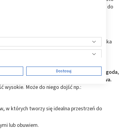
krytych butach, a aktywność fizyczna prowadzi do
trzeni dla grzybów, tj. wilgotne środowisko. Po
fitowa” nawiązują wprost do grupy grzybów
dermatofitów
. Składają się one z:
za pobieranie substancji odżywczych ze środowiska
togenu w tym środowisku;
iania się choroby na inne tkanki i osoby.
ę
Dostosuj
awisko. Jak podaje dr n. med. E. Plomer-Niezgoda,
eństwa. Dodatkowo jest to choroba zaraźliwa.
ść wysokie. Może do niego dojść np.:
ści
, w których tworzy się idealna przestrzeń do
wymi lub obuwiem.