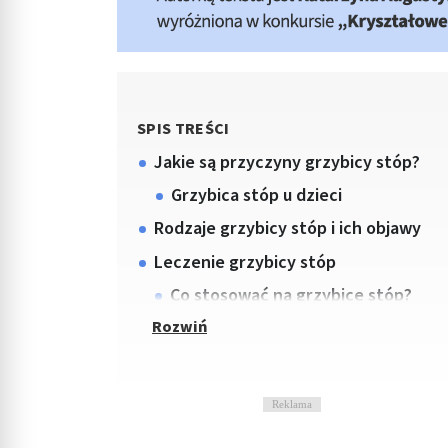
SPIS TREŚCI
Jakie są przyczyny grzybicy stóp?
Grzybica stóp u dzieci
Rodzaje grzybicy stóp i ich objawy
Leczenie grzybicy stóp
Co stosować na grzybicę stóp?
Reklama