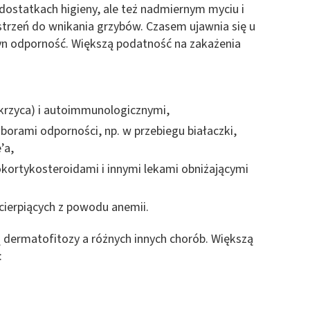
dostatkach higieny, ale też nadmiernym myciu i
 z różnych źródeł
strzeń do wnikania grzybów. Czasem ujawnia się u
zyn odporność. Większą podatność na zakażenia
krzyca) i autoimmunologicznymi,
orami odporności, np. w przebiegu białaczki,
ormacji
’a,
okortykosteroidami i innymi lekami obniżającymi
cierpiących z powodu anemii.
 dermatofitozy a różnych innych chorób. Większą
: