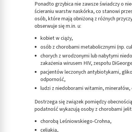
Ponadto grzybica nie zawsze świadczy o nie
Rozumienie odbiorców dzięki statystyce lub kombinacji danych
ścieraniu warstw naskórka, co stanowi prze
Rozwój i ulepszanie usług
osób, które mają obniżoną z różnych przyc
obserwuje się m.in. u:
Wykorzystywanie ograniczonych danych do wyboru treści
kobiet w ciąży,
Funkcje specjalne IAB:
osób z chorobami metabolicznymi (np. cu
Użycie dokładnych danych geolokalizacyjnych
chorych z wrodzonymi lub nabytymi niedob
Identyfikowanie urządzeń na podstawie aktywnie żądanych inf
zakażenia wirusem HIV, zespołu DiGeorge
Cele przetwarzania inne niż IAB:
pacjentów leczonych antybiotykami, glik
odporność,
Niezbędne
ludzi z niedoborami witamin, minerałów, 
Wydajność (Performance)
Dostrzega się związek pomiędzy obecnością
Reklama / śledzenie
podatność wykazują osoby z chorobami jelit
chorobą Leśniowskiego-Crohna,
celiakią,