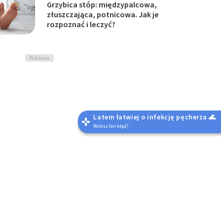
Grzybica stóp: międzypalcowa,
złuszczająca, potnicowa. Jak je
rozpoznać i leczyć?
Reklama
Latem łatwiej o infekcję pęcherza 🌊
Robisz ten błąd?