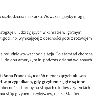
ju uszkodzenia naskórka. Wówczas grzyby mogą
puje u ludzi żyjących w klimacie wilgotnym i
ilgoci, np. wynikającej z obecności potu z rozwojem
ła południowo-wschodnia Azja. To stamtąd choroba
ki i do obu Ameryk, m.in. podczas działań wojennych
i i Anna Franczuk, u osób nienoszących obuwia
et w przypadkach, gdy grzybem zajęte są inne
obecności choroby na stopach u ludów azjatyckich
iu stóp grzybem przybyszów, np. ze Stanów