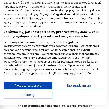
aby sprzeciwić się temu, otwórz „Ustawienia”. Możesz zaakceptować, odrzucić
lub zarządzać swoimi ustawieniami, klikając przycisk „Zarządzaj
ustawieniami” lub w dowolnym momencie, klikając przycisk odcisku palca w
lewym dolnym rogu witryny. Aby wycofać zgodę kliknij odcisk palca lub link w
stopce serwisu i kliknij pozycję Moje dane, na tej stronie możesz wycofać swoją
zgodę. Te wybory zostaną zasygnalizowane naszym partnerom i nie będą miały
Ćwiczenia na koncentrację
wpływu na dane przeglądania.
Zarówno my, jak i nasi partnerzy przetwarzamy dane w celu
analizy wydajności witryny internetowej oraz w celu:
Przechowywanie informacji na urządzeniu lub dostęp do nich.
Wykorzystywanie ograniczonych danych do wyboru reklam. Tworzenie profili
związanych z personalizacją reklam. Wykorzystanie profili do wyboru
spersonalizowanych reklam. Tworzenie profili z myślą o personalizacji treści.
Wykorzystywanie profili w doborze spersonalizowanych treści. Pomiar
wydajności reklam. Pomiar wydajności treści. Poznawanie odbiorców dzięki
statystyce lub kombinacji danych z różnych źródeł. Opracowywanie i
ulepszanie usług. Wykorzystywanie ograniczonych danych do wyboru treści.
Dane mogą być udostępniane poza Unię Europejską i wysyłane do USA.
Twoja zgoda i polityka cookie dotyczą wyłącznie tej witryny/aplikacji.
Wyświetl listę partnerów (11 dostawców IAB)
Akceptuj wszystko
Nie zgadzam się
Używamy Twoich danych w następujących celach:
Dostosuj
Cele przetwarzania IAB:
Przechowywanie informacji na urządzeniu lub
Mnemotechnika (mnemonika) - ćwiczenia i przykłady