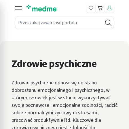
Koszyk
Przeszukaj zawartość portalu
in submenu: Leki na receptę
win submenu: Zdrowie
win submenu: Suplementy
Zdrowie psychiczne
win submenu: Mama i dziecko
win submenu: Kosmetyki
Zdrowie psychiczne odnosi się do stanu
win submenu: Higiena
dobrostanu emocjonalnego i psychicznego, w
którym człowiek jest w stanie wykorzystywać
win submenu: Sprzęt medyczny
swoje poznawcze i emocjonalne zdolności, radzić
sobie z normalnymi życiowymi stresami,
win submenu: Intymne
pracować produktywnie itd. Kluczowe dla
win submenu: Wellness
zdrowia psychicznego jest zdolność do