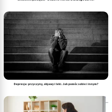
Depresja: przyczyny, objawy i leki. Jak pomóc sobie i innym?