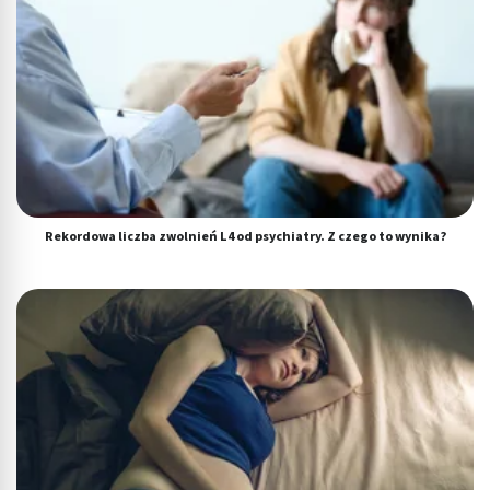
Rozwój i ulepszanie usług
Wykorzystywanie ograniczonych danych do
wyboru treści
Funkcje specjalne IAB:
Użycie dokładnych danych geolokalizacyjnych
Identyfikowanie urządzeń na podstawie
aktywnie żądanych informacji
Rekordowa liczba zwolnień L4 od psychiatry. Z czego to wynika?
Cele przetwarzania inne niż IAB:
Niezbędne
Wydajność (Performance)
Reklama / śledzenie