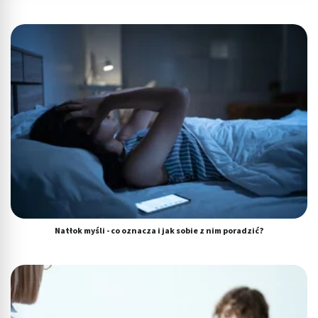
dostęp do nich
Wykorzystywanie ograniczonych danych do
wyboru reklam
Tworzenie profili w celu spersonalizowanych
reklam
Wykorzystanie profili do wyboru
spersonalizowanych reklam
Tworzenie profili w celu personalizacji treści
Wykorzystywanie profili w celu doboru
spersonalizowanych treści
Pomiar efektywności reklam
Natłok myśli - co oznacza i jak sobie z nim poradzić?
Pomiar efektywności treści
Rozumienie odbiorców dzięki statystyce lub
kombinacji danych z różnych źródeł