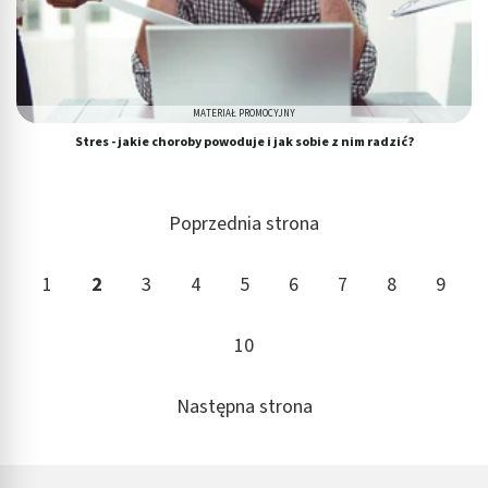
MATERIAŁ PROMOCYJNY
Stres - jakie choroby powoduje i jak sobie z nim radzić?
Poprzednia strona
1
2
3
4
5
6
7
8
9
10
Następna strona