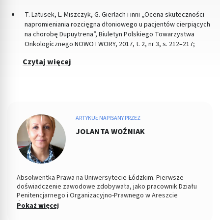
T. Latusek, L. Miszczyk, G. Gierlach i inni „Ocena skuteczności
napromieniania rozcięgna dłoniowego u pacjentów cierpiących
na chorobę Dupuytrena”, Biuletyn Polskiego Towarzystwa
Onkologicznego NOWOTWORY, 2017, t. 2, nr 3, s. 212–217;
Czytaj więcej
ARTYKUŁ NAPISANY PRZEZ
JOLANTA WOŹNIAK
Absolwentka Prawa na Uniwersytecie Łódzkim. Pierwsze
doświadczenie zawodowe zdobywała, jako pracownik Działu
Penitencjarnego i Organizacyjno-Prawnego w Areszcie
Śledczym w Łodzi. Od 2004 roku Zastępca Prezesa i Członek
Pokaż więcej
Zarządu w Miejskiej Spółdzielni Mieszkaniowej. Od kilku lat