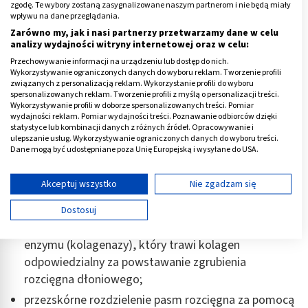
zgodę. Te wybory zostaną zasygnalizowane naszym partnerom i nie będą miały
i nieoperacyjne. W niektórych przypadkach leczenie nie
wpływu na dane przeglądania.
jest konieczne, jeśli choroba postępuje powoli, a
Zarówno my, jak i nasi partnerzy przetwarzamy dane w celu
przykurcze są słabe i bezbolesne.
analizy wydajności witryny internetowej oraz w celu:
Przechowywanie informacji na urządzeniu lub dostęp do nich.
Do bezoperacyjnych form leczenia przykurczu
Wykorzystywanie ograniczonych danych do wyboru reklam. Tworzenie profili
związanych z personalizacją reklam. Wykorzystanie profili do wyboru
Dupuytrena zaliczamy:
spersonalizowanych reklam. Tworzenie profili z myślą o personalizacji treści.
Wykorzystywanie profili w doborze spersonalizowanych treści. Pomiar
fizjoterapię
, czyli odpowiednio dobrane przez
wydajności reklam. Pomiar wydajności treści. Poznawanie odbiorców dzięki
statystyce lub kombinacji danych z różnych źródeł. Opracowywanie i
specjalistę ćwiczenia;
ulepszanie usług. Wykorzystywanie ograniczonych danych do wyboru treści.
Dane mogą być udostępniane poza Unię Europejską i wysyłane do USA.
fale uderzeniową, która jest fizykoterapeutyczną
Twoja zgoda i polityka cookie dotyczą wyłącznie tej witryny/aplikacji.
nieinwazyjną metodą, wykorzystującą energię z fali
Wyświetl listę partnerów (11 dostawców IAB)
Akceptuj wszystko
Nie zgadzam się
akustycznej; działa na chore miejsce poprzez
Używamy Twoich danych w następujących celach:
skokowy wzrost ciśnień;
Dostosuj
Cele przetwarzania IAB:
kolagenazę, czyli miejscowe podanie w zastrzyku
Przechowywanie informacji na urządzeniu lub
enzymu (kolagenazy), który trawi kolagen
dostęp do nich
odpowiedzialny za powstawanie zgrubienia
rozcięgna dłoniowego;
Wykorzystywanie ograniczonych danych do
wyboru reklam
przezskórne rozdzielenie pasm rozcięgna za pomocą