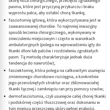
skórę noża chirurgicznego, przecięciu zgrubiałego
Funkcje specjalne IAB:
pasma, które jest przyczyną przykurczu i braku
Użycie dokładnych danych geolokalizacyjnych
wyprostu palca, aby osłabić chorą tkankę;
fasciotomię igłową, która wykorzystywana jest w
Identyfikowanie urządzeń na podstawie
aktywnie żądanych informacji
zaawansowanej chorobie. To najmniej inwazyjny
sposób leczenia chirurgicznego, wykonywany w
Cele przetwarzania inne niż IAB:
znieczuleniu miejscowym i często w warunkach
Niezbędne
ambulatoryjnych (polega na wprowadzeniu igły do
tkanki dłoni lub palców i rozdzieleniu zgrubiałych
Wydajność (Performance)
pasm. Tą metodę charakteryzuje jednak duża
Reklama / śledzenie
tendencja do nawrotów);
fasciektomię, która polega na całkowitym usunięciu
zmienionego chorobowo rozcięgna, a konkretnie
jego przerośniętych struktur oraz zbliznowaciałej
tkanki łącznej i zamknięciu ran przy pomocy szwów;
dermofasciotomia, czyli usunięcie całej chorej tkanki
i podskórnej części tłuszczowej oraz dokonaniu w
tym miejscu przeszczepu skóry pełnej grubości.