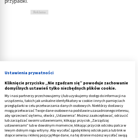
przypadki.
Reklama
Ustawienia prywatności
Kliknięcie przycisku „Nie zgadzam się” powoduje zachowanie
domyślnych ustawień tylko niezbędnych plików cookie.
My i nasi partnerzy przechowujemy i/lub uzyskujemy dostęp do informacji na
urządzeniu, takich jak unikalne identyfikatory w cookie i innych pamięciach
przeglądarki w celu przetwarzania danych osobowych. Niektórzy dostawcy
mogą przetwarzać Twoje dane osobowe na podstawie uzasadnionego interesu,
Jak leczyć chorobę Dupuytrena?
aby sprzeciwić się temu, otwórz „Ustawienia”. Możesz zaakceptować, odrzucić
lub zarządzać swoimi ustawieniami, klikając przycisk „Zarządzaj
ustawieniami” lub w dowolnym momencie, klikając przycisk odcisku palca w
Leczenie, które ma na celu uwolnienie przykurczu
lewym dolnym rogu witryny. Aby wycofać zgodę kliknij odcisk palca lub link w
Dupuytrena można podzielić na dwa rodzaje: operacyjne
stopce serwisu i kliknij pozycję Moje dane, na tej stronie możesz wycofać swoją