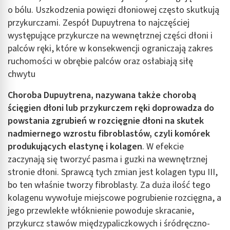
o bólu. Uszkodzenia powięzi dłoniowej często skutkują
przykurczami. Zespół Dupuytrena to najczęściej
występujące przykurcze na wewnętrznej części dłoni i
palców ręki, które w konsekwencji ograniczają zakres
ruchomości w obrębie palców oraz osłabiają siłę
chwytu
Choroba Dupuytrena, nazywana także chorobą
ścięgien dłoni lub przykurczem ręki doprowadza do
powstania zgrubień w rozcięgnie dłoni na skutek
nadmiernego wzrostu fibroblastów, czyli komórek
produkujących elastynę i kolagen
. W efekcie
zaczynają się tworzyć pasma i guzki na wewnętrznej
stronie dłoni. Sprawcą tych zmian jest kolagen typu III,
bo ten właśnie tworzy fibroblasty. Za duża ilość tego
kolagenu wywołuje miejscowe pogrubienie rozcięgna, a
jego przewlekłe włóknienie powoduje skracanie,
przykurcz stawów międzypaliczkowych i śródręczno-