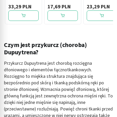
saszetek po 15 g
na dziąsła, 10 g
33,29 PLN
17,69 PLN
23,29 PLN
Czym jest przykurcz (choroba)
Dupuytrena?
Przykurcz Dupuytrena jest chorobą rozcięgna
dłoniowego i elementów łącznotkankowych.
Rozcięgno to miękka struktura znajdująca się
bezpośrednio pod skórą i tkanką podskórną ręki po
stronie dłoniowej. Wzmacnia powięź dłoniową, której
główną funkcją jest zewnętrzna ochrona mięśni ręki. To
dzięki niej jedne mięśnie się napinają, inne
(przeciwstawne) rozluźniają. Powięź chroni tkanki przed
urazami, a umieszczone w niej nerwy ostrzegają także