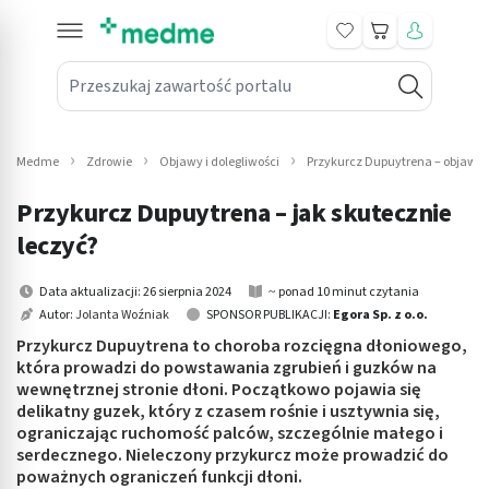
Koszyk
Przeszukaj zawartość portalu
in submenu: Leki na receptę
win submenu: Zdrowie
Medme
Zdrowie
Objawy i dolegliwości
Przykurcz Dupuytrena – objawy i
win submenu: Suplementy
Przykurcz Dupuytrena – jak skutecznie
win submenu: Mama i dziecko
leczyć?
win submenu: Kosmetyki
Data aktualizacji: 26 sierpnia 2024
~ ponad 10 minut czytania
Autor:
Jolanta Woźniak
SPONSOR PUBLIKACJI:
Egora Sp. z o.o.
win submenu: Higiena
Przykurcz Dupuytrena to choroba rozcięgna dłoniowego,
która prowadzi do powstawania zgrubień i guzków na
win submenu: Sprzęt medyczny
wewnętrznej stronie dłoni. Początkowo pojawia się
delikatny guzek, który z czasem rośnie i usztywnia się,
win submenu: Intymne
ograniczając ruchomość palców, szczególnie małego i
serdecznego. Nieleczony przykurcz może prowadzić do
poważnych ograniczeń funkcji dłoni.
win submenu: Wellness