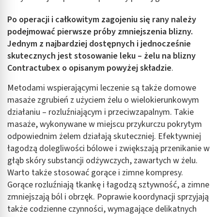
Po operacji i całkowitym zagojeniu się rany należy
podejmować pierwsze próby zmniejszenia blizny.
Jednym z najbardziej dostępnych i jednocześnie
skutecznych jest stosowanie leku – żelu na blizny
Contractubex o opisanym powyżej składzie
.
Metodami wspierającymi leczenie są także domowe
masaże zgrubień z użyciem żelu o wielokierunkowym
działaniu – rozluźniającym i przeciwzapalnym. Takie
masaże, wykonywane w miejscu przykurczu pokrytym
odpowiednim żelem działają skuteczniej. Efektywniej
łagodzą dolegliwości bólowe i zwiększają przenikanie w
głąb skóry substancji odżywczych, zawartych w żelu.
Warto także stosować gorące i zimne kompresy.
Gorące rozluźniają tkankę i łagodzą sztywność, a zimne
zmniejszają ból i obrzęk. Poprawie koordynacji sprzyjają
także codzienne czynności, wymagające delikatnych