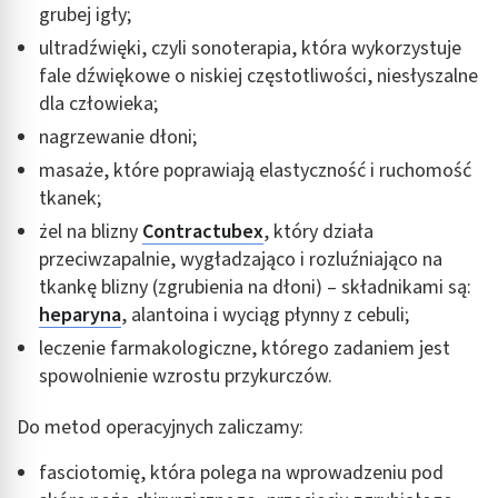
grubej igły;
Tworzenie profili w celu spersonalizowanych
reklam
ultradźwięki, czyli sonoterapia, która wykorzystuje
fale dźwiękowe o niskiej częstotliwości, niesłyszalne
Wykorzystanie profili do wyboru
spersonalizowanych reklam
dla człowieka;
nagrzewanie dłoni;
Tworzenie profili w celu personalizacji treści
masaże, które poprawiają elastyczność i ruchomość
Wykorzystywanie profili w celu doboru
tkanek;
spersonalizowanych treści
żel na blizny
Contractubex
, który działa
Pomiar efektywności reklam
przeciwzapalnie, wygładzająco i rozluźniająco na
tkankę blizny (zgrubienia na dłoni) – składnikami są:
Pomiar efektywności treści
heparyna
, alantoina i wyciąg płynny z cebuli;
leczenie farmakologiczne, którego zadaniem jest
Rozumienie odbiorców dzięki statystyce lub
kombinacji danych z różnych źródeł
spowolnienie wzrostu przykurczów.
Rozwój i ulepszanie usług
Do metod operacyjnych zaliczamy:
Wykorzystywanie ograniczonych danych do
fasciotomię, która polega na wprowadzeniu pod
wyboru treści