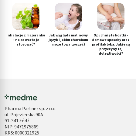
Inhalacje z majeranku
Jak wygląda malinowy
Opuchnięte kostki -
– na co warto je
język i jakim chorobom
domowe sposoby oraz
stosować?
może towarzyszyć?
profilaktyka. Jakie są
przyczyny tej
dolegliwości?
Pharma Partner sp. z o.o.
ul. Pojezierska 90A
91-341 Łódź
NIP: 9471975869
KRS: 0000321925