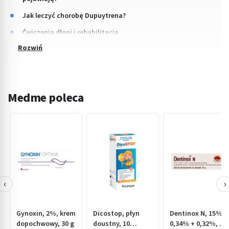
Jak leczyć chorobę Dupuytrena?
Ćwiczenia dłoni i rehabilitacja
Medme poleca
‹
›
Gynoxin, 2%, krem
Dicostop, płyn
Dentinox N, 15% +
dopochwowy, 30 g
doustny, 10
0,34% + 0,32%, żel