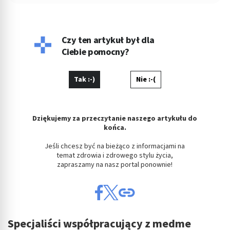
copywriterka, głównie w tematyce prawnej, ale i medycznej i
parentingowej. Prywatnie miłośniczka dobrego kina.
Czy ten artykuł był dla
Ciebie pomocny?
Tak :-)
Nie :-(
Dziękujemy za przeczytanie naszego artykułu do
końca.
Jeśli chcesz być na bieżąco z informacjami na
temat zdrowia i zdrowego stylu życia,
zapraszamy na nasz portal ponownie!
Specjaliści współpracujący z medme